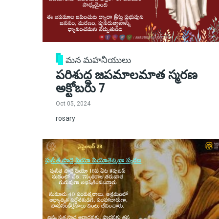
మన మహనీయులు
పరిశుద్ధ జపమాలమాత స్మరణ
అక్టోబరు 7
Oct 05, 2024
rosary