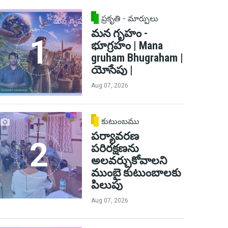
ప్రకృతి - మార్పులు
మన గృహం -
భూగ్రహం | Mana
gruham Bhugraham |
యోసేపు |
Aug 07, 2026
కుటుంబము
పర్యావరణ
పరిరక్షణను
అలవర్చుకోవాలని
ముంబై కుటుంబాలకు
పిలుపు
Aug 07, 2026