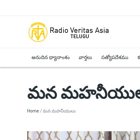
Skip to main content
అనుదిన ధ్యానాంశం
వార్తలు
సత్యోపదేశము
మన మహనీయు
Breadcrumb
Home
మన మహనీయులు