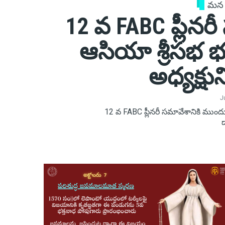
మన
12 వ FABC ప్లీనర
ఆసియా శ్రీసభ భ
అధ్యక్షు
J
12 వ FABC ప్లీనరీ సమావేశానికి ముందు
ద