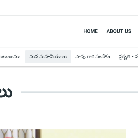
HOME
ABOUT US
కుటుంబము
మన మహనీయులు
పాపు గారి సందేశం
ప్రకృతి -
లు