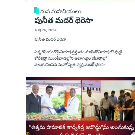
మన మహనీయులు
పునీత మదర్ థెరెసా
Aug 26, 2024
పునీత మదర్ థెరెసా
ఎక్కడో యుగోస్లేవియా(ప్రస్తుతం మాసిడోనియా)లో పుట్టి
కోల్‌కత్తా మురికివాడల్లోని అభాగ్యుల జీవితాల్లో
వెలుగునింపిన మహోన్నత వ్యక్తి మదర్ థెరిసా.