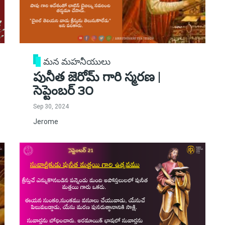
మన మహనీయులు
పునీత జెరోమ్ గారి స్మరణ |
సెప్టెంబర్ ౩౦
Sep 30, 2024
Jerome