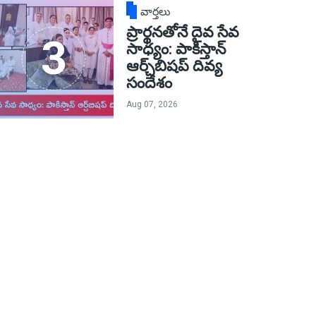
వార్తలు
ప్రార్థనతోనే దైవ సేవ
సాధ్యం: పాకిస్తాన్‌
ఆర్చ్‌బిషప్ దివ్య
సందేశం
Aug 07, 2026