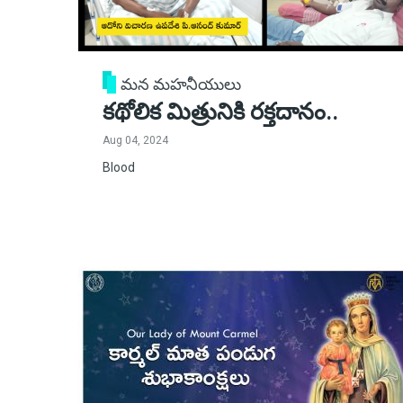
మన మహనీయులు
కథోలిక మిత్రునికి రక్తదానం..
Aug 04, 2024
Blood