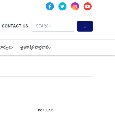
Search
CONTACT US
 మార్పులు
త్రైపాక్షిక వార్తలాపం
POPULAR