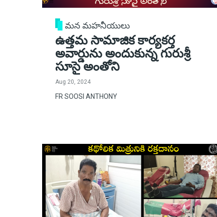
మన మహనీయులు
ఉత్తమ సామాజిక కార్యకర్త
అవార్డును అందుకున్న గురుశ్రీ
సూసై అంతోని
Aug 20, 2024
FR SOOSI ANTHONY