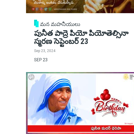
మన మహనీయులు
పునీత పాద్రె పియో పియోతెల్సినా
స్మరణ సెప్టెంబర్ 23
Sep 23, 2024
SEP 23