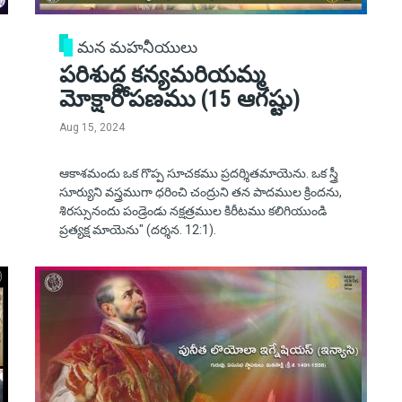
మన మహనీయులు
పరిశుద్ధ కన్యమరియమ్మ
మోక్షారోపణము (15 ఆగష్టు)
Aug 15, 2024
ఆకాశమందు ఒక గొప్ప సూచకము ప్రదర్శితమాయెను. ఒక స్త్రీ
సూర్యుని వస్త్రముగా ధరించి చంద్రుని తన పాదముల క్రిందను,
శిరస్సునందు పండ్రెండు నక్షత్రముల కిరీటము కలిగియుండి
ప్రత్యక్ష మాయెను" (దర్శన. 12:1).