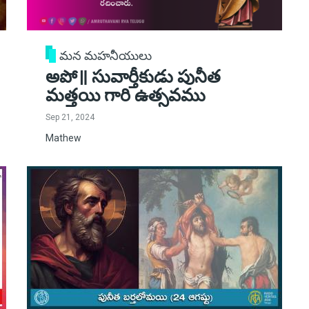
మన మహనీయులు
అపో॥ సువార్తీకుడు పునీత
మత్తయి గారి ఉత్సవము
Sep 21, 2024
Mathew