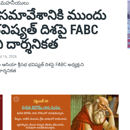
 మహనీయులు
ీ సమావేశానికి ముందు
విష్యత్ దిశపై FABC
ని దార్శనికత
ul 16, 2026
 ఆసియా శ్రీసభ భవిష్యత్ దిశపై FABC అధ్యక్షుని
ార్శనికత