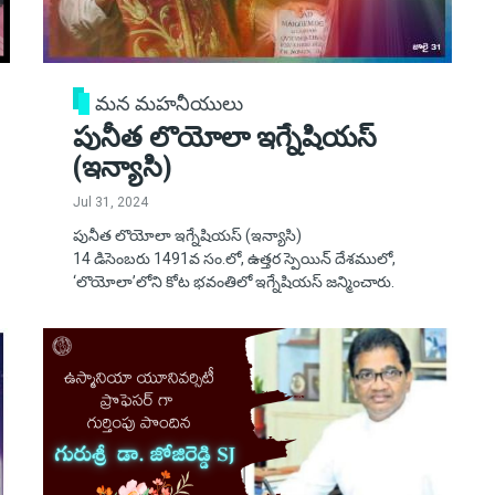
మన మహనీయులు
పునీత లొయోలా ఇగ్నేషియస్
(ఇన్యాసి)
Jul 31, 2024
పునీత లొయోలా ఇగ్నేషియస్ (ఇన్యాసి)
14 డిసెంబరు 1491వ సం.లో, ఉత్తర స్పెయిన్ దేశములో,
‘లొయోలా’లోని కోట భవంతిలో ఇగ్నేషియస్ జన్మించారు.