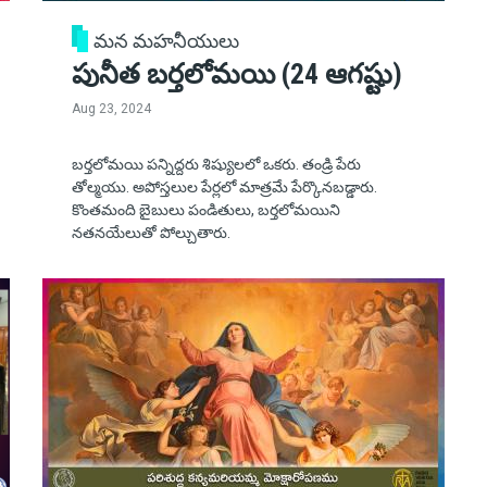
మన మహనీయులు
పునీత బర్తలోమయి (24 ఆగష్టు)
Aug 23, 2024
బర్తలోమయి పన్నిద్దరు శిష్యులలో ఒకరు. తండ్రి పేరు
తోల్మయు. అపోస్తలుల పేర్లలో మాత్రమే పేర్కొనబడ్డారు.
కొంతమంది బైబులు పండితులు, బర్తలోమయిని
నతనయేలుతో పోల్చుతారు.