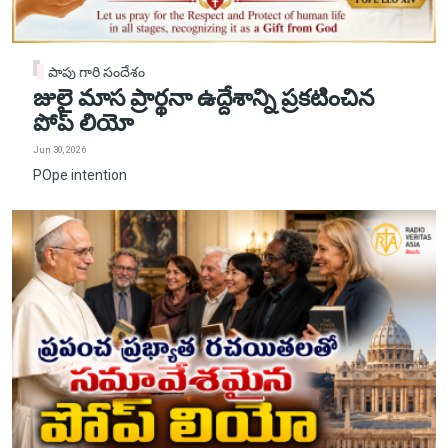
పాపు గారి సందేశం
జులై మాస ప్రార్థనా ఉద్దేశాన్ని ప్రకటించిన
పోప్ లియో
Jun 30, 2026
POpe intention