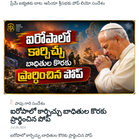
ప్రేమే ఐక్యతకు బాట: ఆసియా శ్రీసభకు పోప్ లియో సందేశం
పాపు గారి సందేశం
ఐరోపాలో కార్చిచ్చు బాధితుల కొరకు
ప్రార్థించిన పోప్
Jul 29, 2026
ఐరోపాలో కార్చిచ్చు బాధితుల కొరకు ప్రార్థించిన పోప్