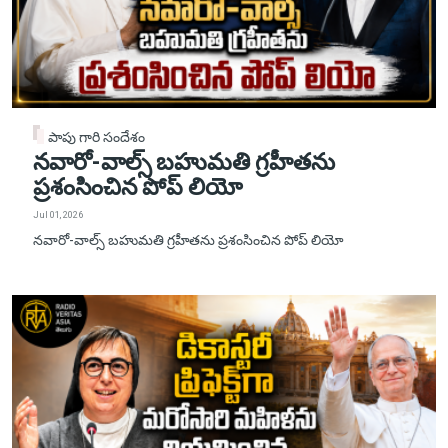
పాపు గారి సందేశం
నవారో-వాల్స్ బహుమతి గ్రహీతను
ప్రశంసించిన పోప్ లియో
Jul 01, 2026
నవారో-వాల్స్ బహుమతి గ్రహీతను ప్రశంసించిన పోప్ లియో