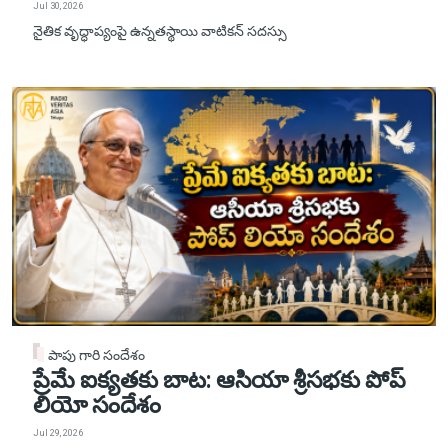
Jul 30, 2026
నైతిక వృద్ధాప్యంపై ఉన్నతస్థాయి వాటికన్ సదస్సు
పాపు గారి సందేశం
ప్రేమే ఐక్యతకు బాట: ఆసియా శ్రీసభకు పోప్
లియో సందేశం
Jul 29, 2026