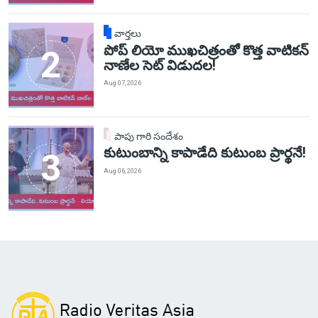
వార్తలు
పోప్ లియో ముఖచిత్రంతో కొత్త వాటికన్
నాణేల సెట్ విడుదల!
Aug 07, 2026
పాపు గారి సందేశం
కుటుంబాన్ని కాపాడేది కుటుంబ ప్రార్థనే!
Aug 06, 2026