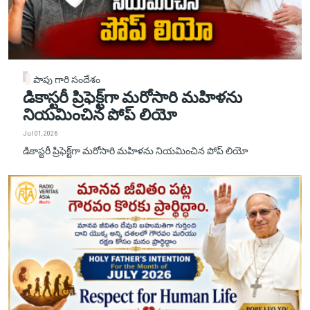
పాపు గారి సందేశం
డికాస్టరీ ప్రిఫెక్ట్‌గా మరోసారి మహిళను
నియమించిన పోప్ లియో
Jul 01, 2026
డికాస్టరీ ప్రిఫెక్ట్‌గా మరోసారి మహిళను నియమించిన పోప్ లియో