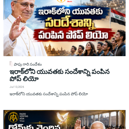
పాపు గారి సందేశం
ఇరాక్‌లోని యువతకు సందేశాన్ని పంపిన
పోప్ లియో
Jul 13, 2026
ఇరాక్‌లోని యువతకు సందేశాన్ని పంపిన పోప్ లియో