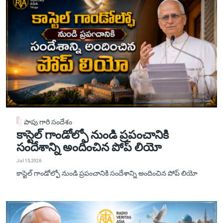
పాపు గారి సందేశం
కాస్టెల్ గాండోల్ఫో నుండి ప్రపంచానికి
సందేశాన్ని అందించిన పోప్ లియో
Jul 15, 2026
కాస్టెల్ గాండోల్ఫో నుండి ప్రపంచానికి సందేశాన్ని అందించిన పోప్ లియో