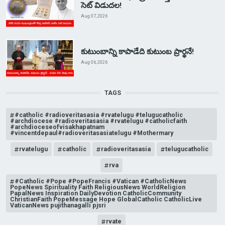
సెట్ విడుదల!
Aug 07, 2026
కుటుంబాన్ని కాపాడేది కుటుంబ ప్రార్థనే!
Aug 06, 2026
TAGS
#catholic #radioveritasasia #rvatelugu #telugucatholic
#archdiocese #radioveritasasia #rvatelugu #catholicfaith
#archdioceseofvisakhapatnam
#vincentdepaul#radioveritasasiatelugu #Mothermary
rvatelugu
catholic
radioveritasasia
telugucatholic
rva
#Catholic #Pope #PopeFrancis #Vatican #CatholicNews
PopeNews Spirituality Faith ReligiousNews WorldReligion
PapalNews Inspiration DailyDevotion CatholicCommunity
ChristianFaith PopeMessage Hope GlobalCatholic CatholicLive
VaticanNews pujithanagalli pjsri
rvate