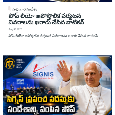
పాపు గారి సందేశం
పోప్ లియో అపోస్తొలిక పర్యటన
వివరాలను ఖరారు చేసిన వాటికన్
Aug 06, 2026
పోప్ లియో అపోస్తొలిక పర్యటన వివరాలను ఖరారు చేసిన వాటికన్