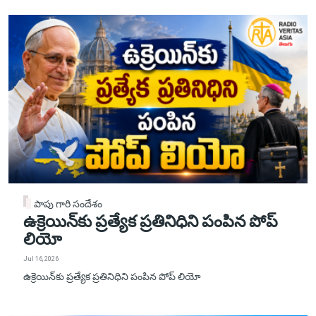
పాపు గారి సందేశం
ఉక్రెయిన్‌కు ప్రత్యేక ప్రతినిధిని పంపిన పోప్
లియో
Jul 16, 2026
ఉక్రెయిన్‌కు ప్రత్యేక ప్రతినిధిని పంపిన పోప్ లియో