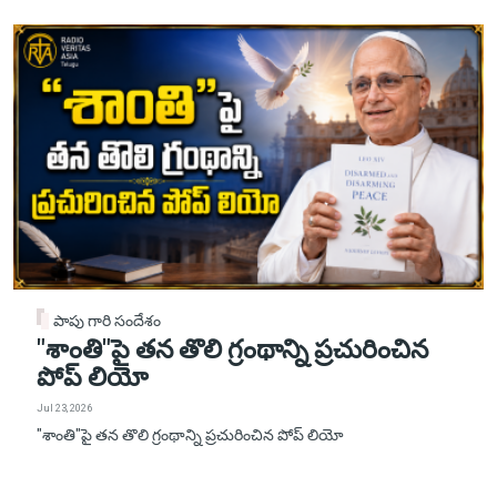
పాపు గారి సందేశం
"శాంతి"పై తన తొలి గ్రంథాన్ని ప్రచురించిన
పోప్ లియో
Jul 23, 2026
"శాంతి"పై తన తొలి గ్రంథాన్ని ప్రచురించిన పోప్ లియో