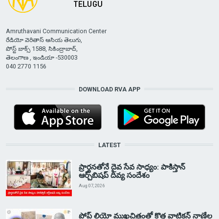
Amruthavani Communication Center
రేడియో వెరితాస్ ఆసియ తెలుగు,
పోస్ట్ బాక్స్ 1588, సికింద్రాబాద్,
తెలంగాణ , ఇండియా -530003
040 2770 1156
DOWNLOAD RVA APP
LATEST
ప్రార్థనతోనే దైవ సేవ సాధ్యం: పాకిస్తాన్‌
ఆర్చ్‌బిషప్ దివ్య సందేశం
Aug 07, 2026
పోప్ లియో ముఖచిత్రంతో కొత్త వాటికన్ నాణేల