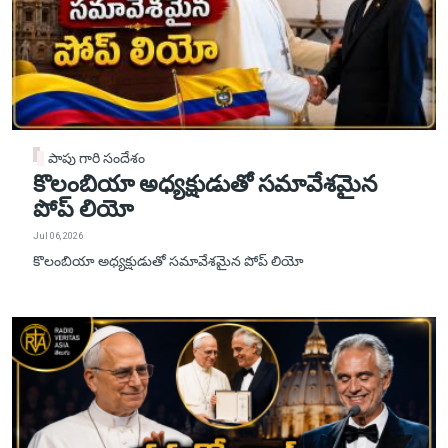
పాపు గారి సందేశం
కొలంబియా అధ్యక్షుడుతో సమావేశమైన
పోప్ లియో
Jul 06, 2026
కొలంబియా అధ్యక్షుడుతో సమావేశమైన పోప్ లియో