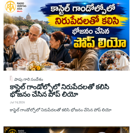
పాపు గారి సందేశం
కాస్టెల్ గాండోల్ఫోలో నిరుపేదలతో కలిసి
భోజనం చేసిన పోప్ లియో
Jul 16, 2026
కాస్టెల్ గాండోల్ఫోలో నిరుపేదలతో కలిసి భోజనం చేసిన పోప్ లియో