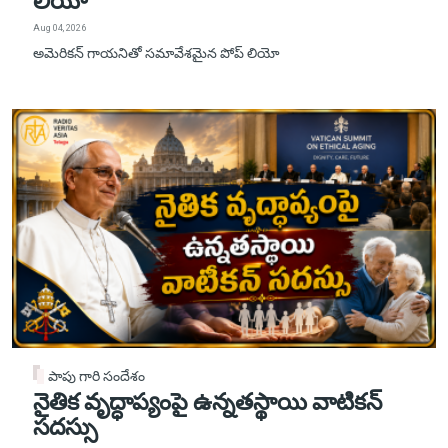
లియో
Aug 04, 2026
అమెరికన్ గాయనితో సమావేశమైన పోప్ లియో
పాపు గారి సందేశం
నైతిక వృద్ధాప్యంపై ఉన్నతస్థాయి వాటికన్
సదస్సు