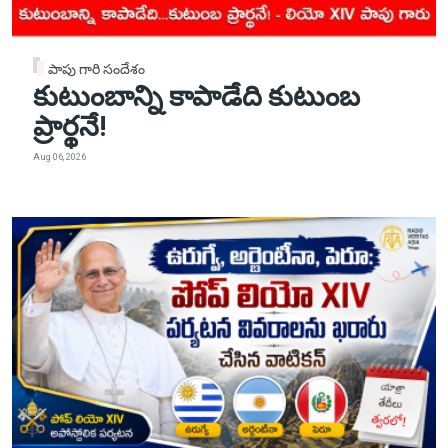
పాపు గారి సందేశం
కుటుంబాన్ని కాపాడేది కుటుంబ
ప్రార్థనే!
Aug 06, 2026