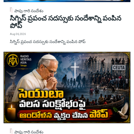
పాపు గారి సందేశం
సిగ్నిస్ ప్రపంచ సదస్సుకు సందేశాన్ని పంపిన
పోప్
Aug 06, 2026
సిగ్నిస్ ప్రపంచ సదస్సుకు సందేశాన్ని పంపిన పోప్
పాపు గారి సందేశం