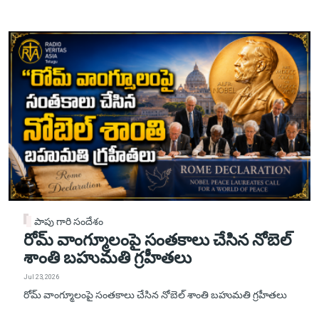
పాపు గారి సందేశం
రోమ్ వాంగ్మూలంపై సంతకాలు చేసిన నోబెల్
శాంతి బహుమతి గ్రహీతలు
Jul 23, 2026
రోమ్ వాంగ్మూలంపై సంతకాలు చేసిన నోబెల్ శాంతి బహుమతి గ్రహీతలు