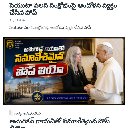
సెయుటా వలస సంక్షోభంపై ఆందోళన వ్యక్తం
చేసిన పోప్
Aug 04, 2026
సెయుటా వలస సంక్షోభంపై ఆందోళన వ్యక్తం చేసిన పోప్
పాపు గారి సందేశం
అమెరికన్ గాయనితో సమావేశమైన పోప్