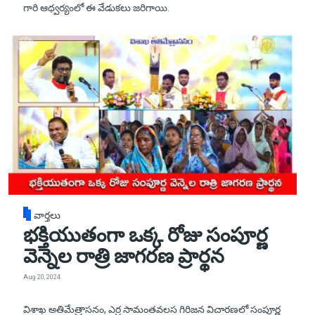
గారి ఆధ్వర్యంలో ఈ వేడుకలు జరిగాయి.
వార్తలు
భక్తియుతంగా ఒక్క రోజు సంపూర్ణ
వెన్నెల రాత్రి జాగరణ ప్రార్థన
Aug 20, 2024
విశాఖ అతిమేత్రాసనం, ఎర్ర సామంతవలస గిరిజన విచారణలో సంపూర్ణ