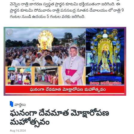
వెన్నెల రాత్రి జాగరణ స్వస్థత ప్రార్థన కూటమి భక్తియుతంగా జరిగింది. ఈ
ప్రార్థన కూటమి సోమవారం రాత్రి పనసబద్ర నూతన దేవాలయం లో రాత్రి 9
గంటల నుండి ఉదయం 5 గంటల వరకు జరిగింది.
వార్తలు
ఘనంగా దేవమాత మోక్షారోపణ
మహోత్సవం
Aug 16, 2024