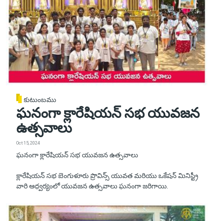
కుటుంబము
ఘనంగా క్లారేషియన్ సభ యువజన
ఉత్సవాలు
Oct 15, 2024
ఘనంగా క్లారేషియన్ సభ యువజన ఉత్సవాలు
క్లారేషియన్ సభ బెంగుళూరు ప్రొవిన్స్ యువత మరియు ఒకేషన్ మినిస్ట్రీ
వారి ఆధ్వర్యంలో యువజన ఉత్సవాలు ఘనంగా జరిగాయి.