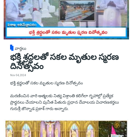
వార్తలు
భక్తి శ్రద్ధలతో సకల మృతుల స్మరణ
దినోత్సవం
Nov 04, 2024
భక్తి శ్రద్ధలతో సకల మృతుల స్మరణ దినోత్సవం
మరణించిన వారి ఆత్మలకు నిత్య విశ్రాంతి కలిగేలా గృహాల్లో ప్రత్యేక
ప్రార్ధనలు చేయాలని పునీత పేతురు ప్రధాన దేవాలయ విచారణకర్తలు
గురుశ్రీ జొన్నాడ ప్రకాశ్ గారు అన్నారు.