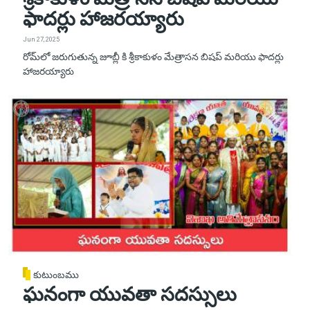
ఫాదర్లు హాజరయ్యారు
Jun 27, 2025
రోమ్‌లో జరుగుతున్న జూబ్లీ కి శ్రీకాకుళం మేత్రాసన బిషప్ మరియు ఫాదర్లు
హాజరయ్యారు
కుటుంబము
ఘనంగా యువతా సదస్సులు