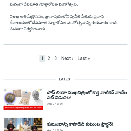
ఘనంగా దేవమాత మోక్షారోపణ మహోత్సవం
విశాఖ అతిమేత్రాసనం, జ్ఞానాపురంలోని పునీత పేతురు ప్రధాన
దేవాలయంలో దేవమాత మోక్షారోపణ మహోత్సవాన్ని గురువారం నాడు
ఘనంగా నిర్వహించారు.
Pagination
Current page
Page
Page
Next page
Last page
1
2
3
Next ›
Last »
LATEST
పోప్ లియో ముఖచిత్రంతో కొత్త వాటికన్ నాణేల
సెట్ విడుదల!
Aug 07, 2026
కుటుంబాన్ని కాపాడేది కుటుంబ ప్రార్థనే!
Aug 06, 2026