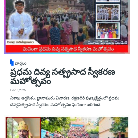
వార్తలు
ప్రధమ దివ్య సత్ప్రసాద స్వీకరణ
మహోత్సవం
Feb 10, 2025
విశాఖ అగ్రపీఠం, జ్ఞానాపురం విచారణ, రక్షణగిరి పుణ్యక్షేత్రంలో ప్రధమ
దివ్యసత్ప్రసాద స్వీకరణ మహోత్సవం ఘనంగా జరిగింది.