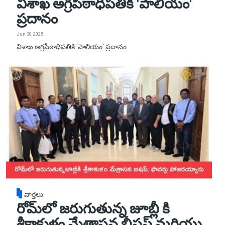
విశాఖ అగ్రపీఠాధిపతికి 'పాలియం'
ప్రదానం
Jun 30, 2025
విశాఖ అగ్రపీఠాధిపతికి 'పాలియం' ప్రదానం
వార్తలు
రోమ్‌లో జరుగుతున్న జూబ్లీ కి
శ్రీకాకుళం మేత్రాసన బిషప్ మరియు