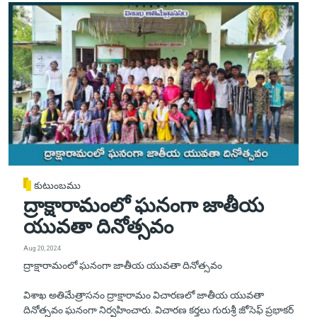
కుటుంబము
ద్రాక్షారామంలో ఘనంగా జాతీయ
యువతా దినోత్సవం
Aug 20, 2024
ద్రాక్షారామంలో ఘనంగా జాతీయ యువతా దినోత్సవం
విశాఖ అతిమేత్రాసనం ద్రాక్షారామం విచారణలో జాతీయ యువతా
దినోత్సవం ఘనంగా నిర్వహించారు. విచారణ కర్తలు గురుశ్రీ జోసెఫ్ ప్రభాకర్