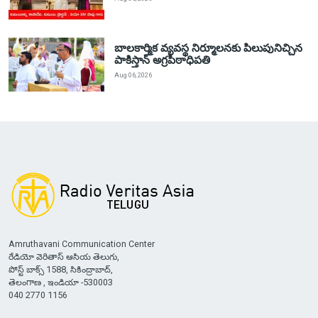
బాలకార్మిక వ్యవస్థ నిర్మూలనకు పిలుపునిచ్చిన
పాకిస్తాన్ అగ్రపీఠాధిపతి
Aug 06, 2026
Amruthavani Communication Center
రేడియో వెరితాస్ ఆసియ తెలుగు,
పోస్ట్ బాక్స్ 1588, సికింద్రాబాద్,
తెలంగాణ , ఇండియా -530003
040 2770 1156