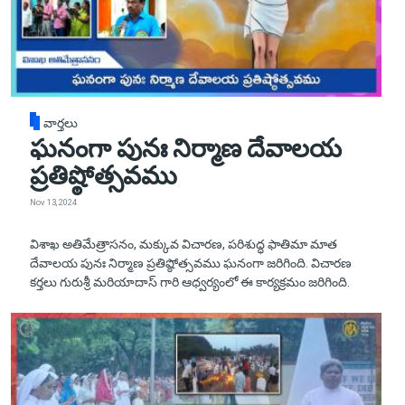
వార్తలు
ఘనంగా పునః నిర్మాణ దేవాలయ
ప్రతిష్ఠోత్సవము
Nov 13, 2024
విశాఖ అతిమేత్రాసనం, మక్కువ విచారణ, పరిశుద్ధ ఫాతిమా మాత
దేవాలయ పునః నిర్మాణ ప్రతిష్ఠోత్సవము ఘనంగా జరిగింది. విచారణ
కర్తలు గురుశ్రీ మరియాదాస్ గారి ఆధ్వర్యంలో ఈ కార్యక్రమం జరిగింది.