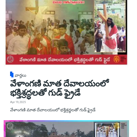
వార్తలు
వేళాంగణి మాత దేవాలయంలో
భక్తిశ్రద్ధలతో గుడ్ ఫ్రైడే
Apr 19, 2025
వేళాంగణి మాత దేవాలయంలో భక్తిశ్రద్ధలతో గుడ్ ఫ్రైడే