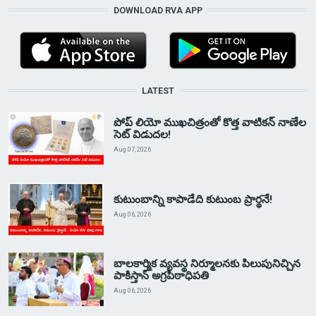
DOWNLOAD RVA APP
LATEST
పోప్ లియో ముఖచిత్రంతో కొత్త వాటికన్ నాణేల
సెట్ విడుదల!
Aug 07, 2026
కుటుంబాన్ని కాపాడేది కుటుంబ ప్రార్థనే!
Aug 06, 2026
బాలకార్మిక వ్యవస్థ నిర్మూలనకు పిలుపునిచ్చిన
పాకిస్తాన్ అగ్రపీఠాధిపతి
Aug 06, 2026