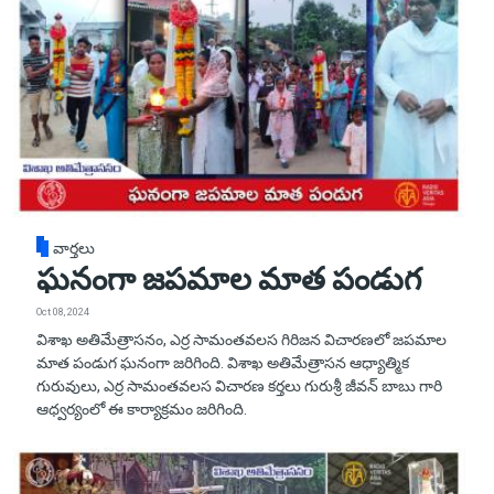
వార్తలు
ఘనంగా జపమాల మాత పండుగ
Oct 08, 2024
విశాఖ అతిమేత్రాసనం, ఎర్ర సామంతవలస గిరిజన విచారణలో జపమాల
మాత పండుగ ఘనంగా జరిగింది. విశాఖ అతిమేత్రాసన ఆధ్యాత్మిక
గురువులు, ఎర్ర సామంతవలస విచారణ కర్తలు గురుశ్రీ జీవన్ బాబు గారి
ఆధ్వర్యంలో ఈ కార్యాక్రమం జరిగింది.