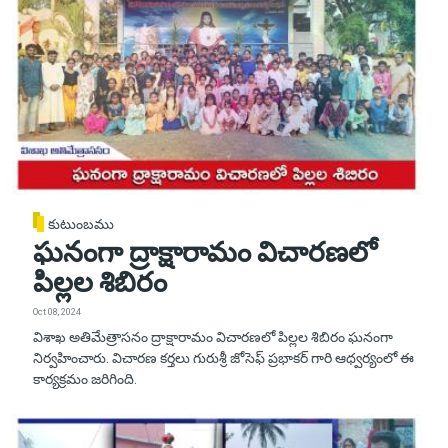
కుటుంబము
ఘనంగా ద్రాక్షారామం విచారణలో
పిల్లల శిబిరం
Oct 08, 2024
విశాఖ అతిమేత్రాసనం ద్రాక్షారామం విచారణలో పిల్లల శిబిరం ఘనంగా
నిర్వహించారు. విచారణ కర్తలు గురుశ్రీ జోసెఫ్ ప్రభాకర్ గారి ఆధ్వర్యంలో ఈ
కార్యక్రమం జరిగింది.