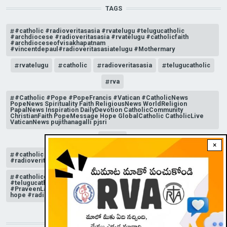
TAGS
#catholic #radioveritasasia #rvatelugu #telugucatholic
#archdiocese #radioveritasasia #rvatelugu #catholicfaith
#archdioceseofvisakhapatnam
#vincentdepaul#radioveritasasiatelugu #Mothermary
rvatelugu
catholic
radioveritasasia
telugucatholic
rva
#Catholic #Pope #PopeFrancis #Vatican #CatholicNews
PopeNews Spirituality Faith ReligiousNews WorldReligion
PapalNews Inspiration DailyDevotion CatholicCommunity
ChristianFaith PopeMessage Hope GlobalCatholic CatholicLive
VaticanNews pujithanagalli pjsri
rvate
×
#catholic #radioveritasasia #rvatelugu #telugucatholic
#radioveritasasiatelugu
#catholicchurchnews #catholictelugu #telugucatholic
#telugucatholicchurch #radioveritasasia #rvatelugu
#PraveenLakkisetti #reflection #advent #christmas #messageof
hope #radioveritas #rvatelugu #viral #insta
STAY CONNECTED WITH US!