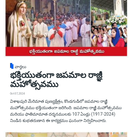
వార్తలు
భక్తియుతంగా జపమాల రాజ్ఞీ
మహోత్సవము
Oct 07, 2024
విశాఖపురి మేరిమాత పుణ్యక్షేత్రం, కొండగుడిలో జపమాల రాజ్ఞీ
మహోత్సవము భక్తియుతంగా జరిగింది. జపమాల రాజ్ఞీ మహోత్సవము
మరియు ఫాతిమామాత దర్శనములకు 107 ఏండ్లు (1917-2024)
నిండిన శుభతరుణాన ఈ కార్యక్రమం ఘనంగా నిర్వహించారు.