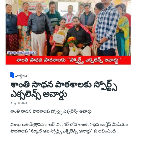
వార్తలు
శాంతి సాధన పాఠశాలకు స్పోర్ట్స్
ఎక్సలెన్స్ అవార్డు
Aug 30, 2024
శాంతి సాధన పాఠశాలకు స్పోర్ట్స్ ఎక్సలెన్స్ అవార్డు
విశాఖ అతిమేత్రాసనం, ఆర్. వి నగర్ లోని శాంతి సాధన ఇంగ్లీష్ మీడియం
పాఠశాలకు "స్కూల్ ఆఫ్ స్పోర్ట్స్ ఎక్సెలెన్స్ అవార్డు" కు లభించింది .