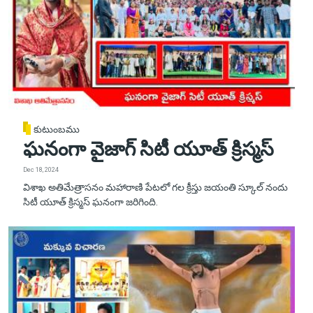
కుటుంబము
ఘనంగా వైజాగ్ సిటీ యూత్ క్రిస్మస్
Dec 18, 2024
విశాఖ అతిమేత్రాసనం మహారాణి పేటలో గల క్రీస్తు జయంతి స్కూల్ నందు
సిటీ యూత్ క్రిస్మస్ ఘనంగా జరిగింది.