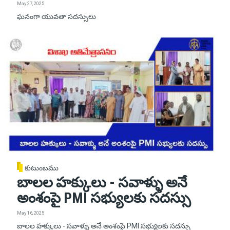
May 27, 2025
ఘనంగా యువతా సదస్సులు
కుటుంబము
బాలల హక్కులు - సవాళ్ళు అనే
అంశంపై PMI సభ్యులకు సదస్సు
May 16, 2025
బాలల హక్కులు - సవాళ్ళు అనే అంశంపై PMI సభ్యులకు సదస్సు