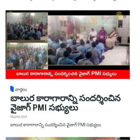
వార్తలు
బాలుర కారాగారాన్ని సందర్శించిన
వైజాగ్ PMI సభ్యులు
May 06, 2025
బాలుర కారాగారాన్ని సందర్శించిన వైజాగ్ PMI సభ్యులు