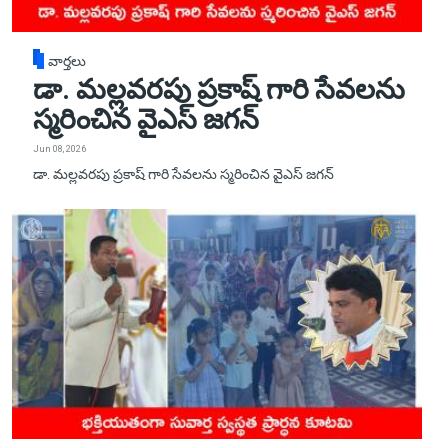
వార్తలు
డా. మల్లవరపు ప్రకాష్ గారి సేవలను
స్మరించిన వైఎస్ జగన్
Jun 08, 2026
డా. మల్లవరపు ప్రకాష్ గారి సేవలను స్మరించిన వైఎస్ జగన్