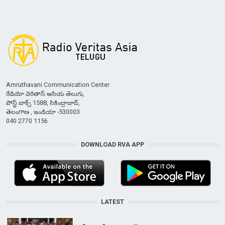
Amruthavani Communication Center
రేడియో వెరితాస్ ఆసియ తెలుగు,
పోస్ట్ బాక్స్ 1588, సికింద్రాబాద్,
తెలంగాణ , ఇండియా -530003
040 2770 1156
DOWNLOAD RVA APP
LATEST