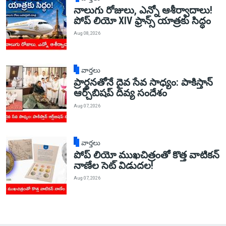
నాలుగు రోజులు, ఎన్నో ఆశీర్వాదాలు!
పోప్ లియో XIV ఫ్రాన్స్ యాత్రకు సిద్ధం
Aug 08, 2026
వార్తలు
ప్రార్థనతోనే దైవ సేవ సాధ్యం: పాకిస్తాన్‌
ఆర్చ్‌బిషప్ దివ్య సందేశం
Aug 07, 2026
వార్తలు
పోప్ లియో ముఖచిత్రంతో కొత్త వాటికన్
నాణేల సెట్ విడుదల!
Aug 07, 2026