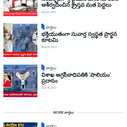
ఆశీర్వదించిన క్రైస్తవ మత పెద్దలు
Apr 02, 2026
వార్తలు
భక్తియుతంగా సువార్త స్వస్థత ప్రార్ధన
కూటమి
Aug 09, 2025
వార్తలు
విశాఖ అగ్రపీఠాధిపతికి 'పాలియం'
ప్రదానం
Jun 30, 2025
MORE వార్తలు
వార్తలు