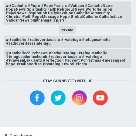
#Catholic #Pope #PopeFrancis #Vatican #CatholicNews
PopeNews Spirituality Faith ReligiousNews WorldReligion
PapalNews Inspiration DailyDevotion CatholicCommunity
ChristianFaith PopeMessage Hope GlobalCatholic CatholicLive
VaticanNews pujithanagalli pjsri
rvate
#catholic #radioveritasasia #rvatelugu #telugucatholic
#radioveritasasiatelugu
#catholicchurchnews #catholictelugu #telugucatholic
#telugucatholicchurch #radioveritasasia #rvatelugu
#PraveenLakkisetti #reflection #advent #christmas #messageof
hope #radioveritas #rvatelugu #viral #insta
STAY CONNECTED WITH US!
|
Dark theme