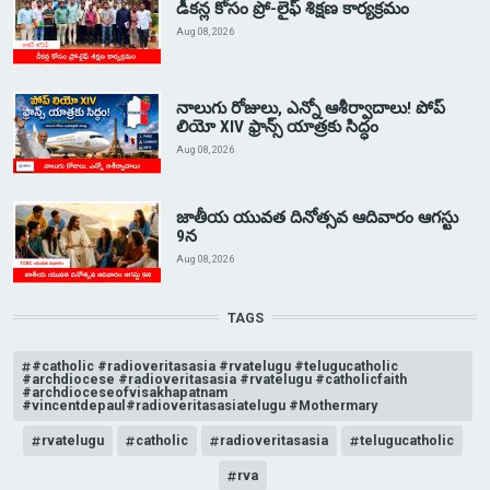
డీకన్ల కోసం ప్రో-లైఫ్ శిక్షణ కార్యక్రమం
Aug 08, 2026
నాలుగు రోజులు, ఎన్నో ఆశీర్వాదాలు! పోప్
లియో XIV ఫ్రాన్స్ యాత్రకు సిద్ధం
Aug 08, 2026
జాతీయ యువత దినోత్సవ ఆదివారం ఆగస్టు
9న
Aug 08, 2026
TAGS
#catholic #radioveritasasia #rvatelugu #telugucatholic
#archdiocese #radioveritasasia #rvatelugu #catholicfaith
#archdioceseofvisakhapatnam
#vincentdepaul#radioveritasasiatelugu #Mothermary
rvatelugu
catholic
radioveritasasia
telugucatholic
rva