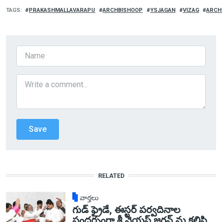
TAGS
PRAKASHMALLAVARAPU
ARCHBISHOOP
YSJAGAN
VIZAG
ARCH
RELATED
వార్తలు
గుడ్ ఫ్రైడే, ఈస్టర్ పర్వదినాల
సందర్భంగా శ్రీ వైయస్ జగన్ ను కలిసి