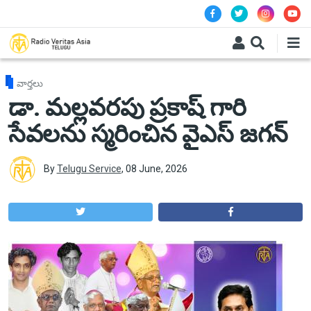
Skip to main content
వార్తలు
డా. మల్లవరపు ప్రకాష్ గారి
సేవలను స్మరించిన వైఎస్ జగన్
By
Telugu Service
,
08 June, 2026