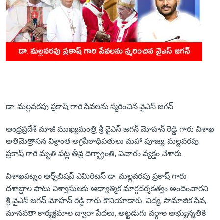
డా. మల్లవరపు ప్రకాష్ గారి సేవలను స్మరించిన వైఎస్ జగన్
ఆంధ్రప్రదేశ్ మాజీ ముఖ్యమంత్రి శ్రీ వైఎస్ జగన్ మోహన్ రెడ్డి గారు విశాఖ
అతిమేత్రాసన విశ్రాంత అగ్రపీఠాధిపతులు మహా పూజ్య. మల్లవరపు
ప్రకాష్ గారి మృతి పట్ల తీవ్ర దిగ్భ్రాంతి, విచారం వ్యక్తం చేశారు.
విశాఖపట్నం ఆర్చ్‌బిషప్ ఎమిరిటస్ డా. మల్లవరపు ప్రకాష్ గారు
దశాబ్దాల పాటు విశ్వాసులకు ఆధ్యాత్మిక మార్గదర్శకత్వం అందించారని
శ్రీ వైఎస్ జగన్ మోహన్ రెడ్డి గారు కొనియాడారు. విద్య, సామాజిక సేవ,
మానవతా కార్యక్రమాల ద్వారా పేదలు, అట్టడుగు వర్గాల అభ్యున్నతికి