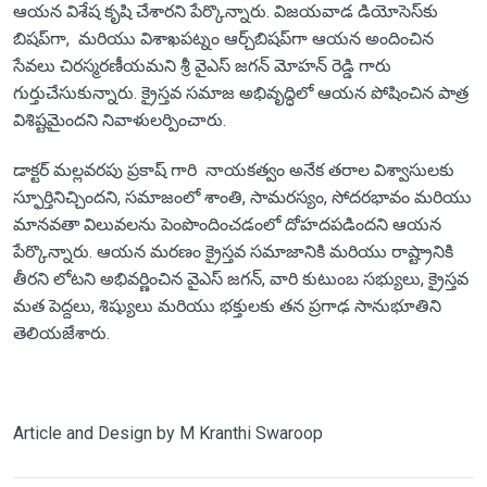
ఆయన విశేష కృషి చేశారని పేర్కొన్నారు. విజయవాడ డియోసెస్‌కు
బిషప్‌గా, మరియు విశాఖపట్నం ఆర్చ్‌బిషప్‌గా ఆయన అందించిన
సేవలు చిరస్మరణీయమని శ్రీ వైఎస్ జగన్ మోహన్ రెడ్డి గారు
గుర్తుచేసుకున్నారు. క్రైస్తవ సమాజ అభివృద్ధిలో ఆయన పోషించిన పాత్ర
విశిష్టమైందని నివాళులర్పించారు.
డాక్టర్ మల్లవరపు ప్రకాష్ గారి నాయకత్వం అనేక తరాల విశ్వాసులకు
స్ఫూర్తినిచ్చిందని, సమాజంలో శాంతి, సామరస్యం, సోదరభావం మరియు
మానవతా విలువలను పెంపొందించడంలో దోహదపడిందని ఆయన
పేర్కొన్నారు. ఆయన మరణం క్రైస్తవ సమాజానికి మరియు రాష్ట్రానికి
తీరని లోటని అభివర్ణించిన వైఎస్ జగన్, వారి కుటుంబ సభ్యులు, క్రైస్తవ
మత పెద్దలు, శిష్యులు మరియు భక్తులకు తన ప్రగాఢ సానుభూతిని
తెలియజేశారు.
Article and Design by M Kranthi Swaroop