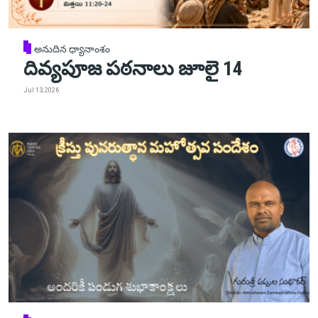
అనుదిన ధ్యానాంశం
దివ్యపూజ పఠనాలు జూలై 14
Jul 13, 2026