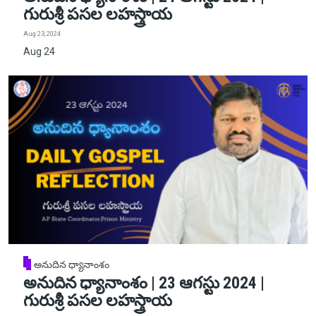
గురుశ్రీ పసల లహస్త్రాయ
Aug 23, 2024
Aug 24
అనుదిన ధ్యానాంశం
అనుదిన ధ్యానాంశం | 23 ఆగస్టు 2024 |
గురుశ్రీ పసల లహస్త్రాయ