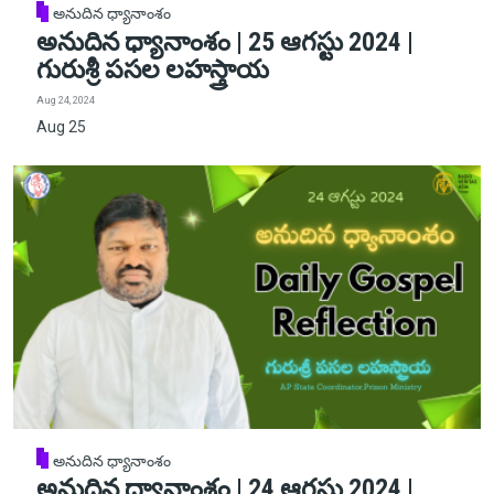
అనుదిన ధ్యానాంశం
అనుదిన ధ్యానాంశం | 25 ఆగస్టు 2024 |
గురుశ్రీ పసల లహస్త్రాయ
Aug 24, 2024
Aug 25
అనుదిన ధ్యానాంశం
అనుదిన ధ్యానాంశం | 24 ఆగస్టు 2024 |