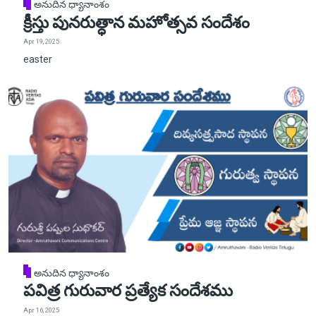
అనుదిన ధ్యానాంశం
క్రీస్తు పునరుత్ధాన మహోత్సవ సందేశం
Apr 19, 2025
easter
అనుదిన ధ్యానాంశం
పవిత్ర గురువార ప్రత్యేక సందేశము
Apr 16, 2025