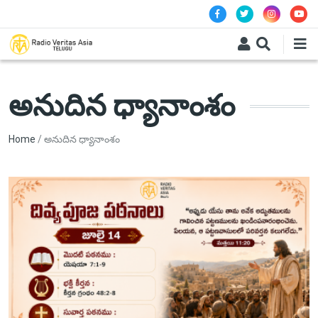
Skip to main content
అనుదిన ధ్యానాంశం
Breadcrumb
Home
అనుదిన ధ్యానాంశం