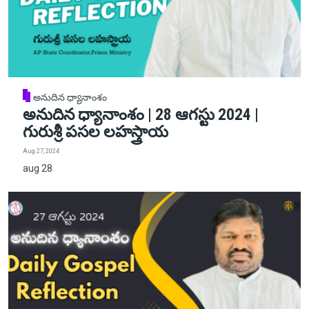
అనుదిన ధ్యానాంశం
అనుదిన ధ్యానాంశం | 28 ఆగస్టు 2024 |
గురుశ్రీ పసల లహస్త్రాయ
Aug 27, 2024
aug 28