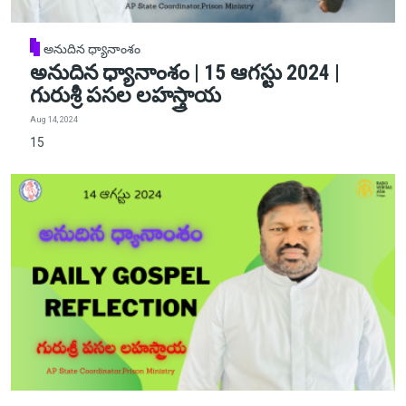
అనుదిన ధ్యానాంశం
అనుదిన ధ్యానాంశం | 15 ఆగస్టు 2024 |
గురుశ్రీ పసల లహస్త్రాయ
Aug 14, 2024
15