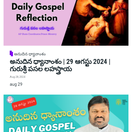
అనుదిన ధ్యానాంశం
అనుదిన ధ్యానాంశం | 29 ఆగస్టు 2024 |
గురుశ్రీ పసల లహస్త్రాయ
Aug 28, 2024
aug 29