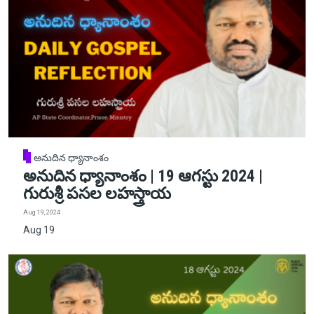
అనుదిన ధ్యానాంశం
అనుదిన ధ్యానాంశం | 19 ఆగస్టు 2024 |
గురుశ్రీ పసల లహస్త్రాయ
Aug 19, 2024
Aug 19