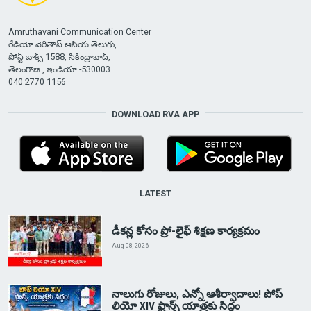
Amruthavani Communication Center
రేడియో వెరితాస్ ఆసియ తెలుగు,
పోస్ట్ బాక్స్ 1588, సికింద్రాబాద్,
తెలంగాణ , ఇండియా -530003
040 2770 1156
DOWNLOAD RVA APP
LATEST
డీకన్ల కోసం ప్రో-లైఫ్ శిక్షణ కార్యక్రమం
Aug 08, 2026
నాలుగు రోజులు, ఎన్నో ఆశీర్వాదాలు! పోప్
లియో XIV ఫ్రాన్స్ యాత్రకు సిద్ధం