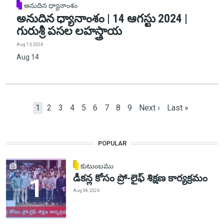
అనుదిన ధ్యానాంశం
అనుదిన ధ్యానాంశం | 14 ఆగస్టు 2024 |
గురుశ్రీ పసల లహస్త్రాయ
Aug 13, 2024
Aug 14
Pagination
Current page
Page
Page
Page
Page
Page
Page
Page
Page
Next page
Last page
1
2
3
4
5
6
7
8
9
Next ›
Last »
POPULAR
కుటుంబము
డీకన్ల కోసం ప్రో-లైఫ్ శిక్షణ కార్యక్రమం
Aug 08, 2026