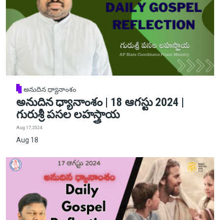
అనుదిన ధ్యానాంశం
అనుదిన ధ్యానాంశం | 18 ఆగస్టు 2024 |
గురుశ్రీ పసల లహస్త్రాయ
Aug 17, 2024
Aug 18