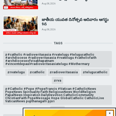
Aug 08, 2026
జాతీయ యువత దినోత్సవ ఆదివారం ఆగస్టు
9న
Aug 08, 2026
TAGS
#catholic #radioveritasasia #rvatelugu #telugucatholic
#archdiocese #radioveritasasia #rvatelugu #catholicfaith
#archdioceseofvisakhapatnam
#vincentdepaul#radioveritasasiatelugu #Mothermary
rvatelugu
catholic
radioveritasasia
telugucatholic
rva
#Catholic #Pope #PopeFrancis #Vatican #CatholicNews
PopeNews Spirituality Faith ReligiousNews WorldReligion
PapalNews Inspiration DailyDevotion CatholicCommunity
ChristianFaith PopeMessage Hope GlobalCatholic CatholicLive
VaticanNews pujithanagalli pjsri
rvate
×