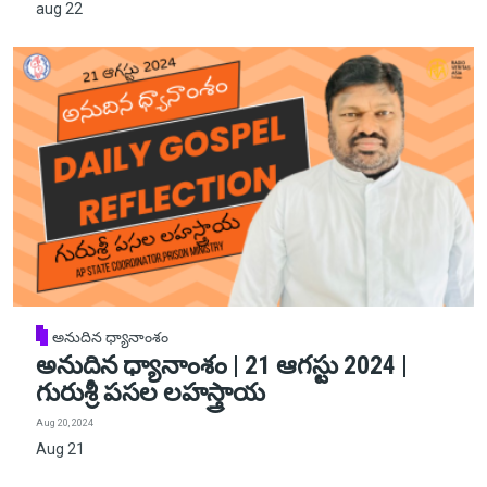
aug 22
అనుదిన ధ్యానాంశం
అనుదిన ధ్యానాంశం | 21 ఆగస్టు 2024 |
గురుశ్రీ పసల లహస్త్రాయ
Aug 20, 2024
Aug 21