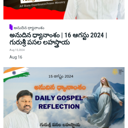
అనుదిన ధ్యానాంశం
అనుదిన ధ్యానాంశం | 16 ఆగస్టు 2024 |
గురుశ్రీ పసల లహస్త్రాయ
Aug 15, 2024
Aug 16