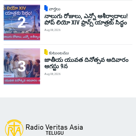
వార్తలు
నాలుగు రోజులు, ఎన్నో ఆశీర్వాదాలు!
పోప్ లియో XIV ఫ్రాన్స్ యాత్రకు సిద్ధం
Aug 08, 2026
కుటుంబము
జాతీయ యువత దినోత్సవ ఆదివారం
ఆగస్టు 9న
Aug 08, 2026