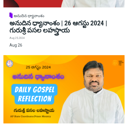
అనుదిన ధ్యానాంశం
అనుదిన ధ్యానాంశం | 26 ఆగస్టు 2024 |
గురుశ్రీ పసల లహస్త్రాయ
Aug 25, 2024
Aug 26