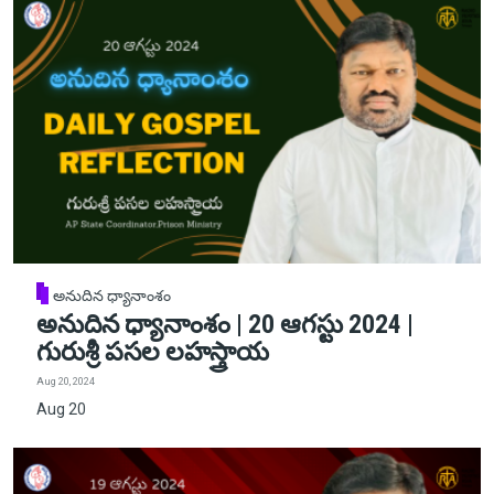
అనుదిన ధ్యానాంశం
అనుదిన ధ్యానాంశం | 20 ఆగస్టు 2024 |
గురుశ్రీ పసల లహస్త్రాయ
Aug 20, 2024
Aug 20