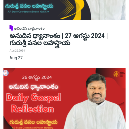
అనుదిన ధ్యానాంశం
అనుదిన ధ్యానాంశం | 27 ఆగస్టు 2024 |
గురుశ్రీ పసల లహస్త్రాయ
Aug 26, 2024
Aug 27