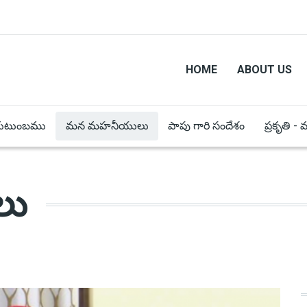
HOME
ABOUT US
కుటుంబము
మన మహనీయులు
పాపు గారి సందేశం
ప్రకృతి -
లు