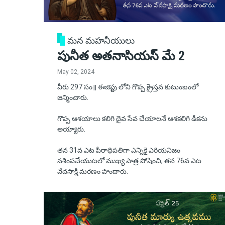
మన మహనీయులు
పునీత అతనాసియస్ మే 2
May 02, 2024
వీరు 297 సం॥ ఈజిప్టు లోని గొప్ప క్రైస్తవ కుటుంబంలో
జన్మించారు.
గొప్ప ఆశయాలు కలిగి దైవ సేవ చేయాలనే ఆశకలిగి డీకను
అయ్యారు.
తన 31వ ఎట పీఠాధిపతిగా ఎన్నికై ఎరియనిజం
నశింపచేయుటలో ముఖ్య పాత్ర పోషించి, తన 76వ ఎట
వేదసాక్షి మరణం పొందారు.