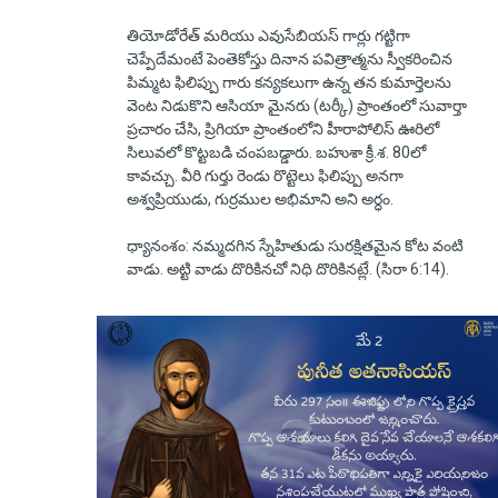
తియోడోరేత్ మరియు ఎవుసేబియస్ గార్లు గట్టిగా
చెప్పేదేమంటే పెంతెకోస్తు దినాన పవిత్రాత్మను స్వీకరించిన
పిమ్మట ఫిలిప్పు గారు కన్యకలుగా ఉన్న తన కుమార్తెలను
వెంట నిడుకొని ఆసియా మైనరు (టర్కీ) ప్రాంతంలో సువార్తా
ప్రచారం చేసి, ప్రిగియా ప్రాంతంలోని హీరాపోలిస్ ఊరిలో
సిలువలో కొట్టబడి చంపబడ్డారు. బహుశా క్రీ.శ. 80లో
కావచ్చు. వీరి గుర్తు రెండు రొట్టెలు ఫిలిప్పు అనగా
అశ్వప్రియుడు, గుర్రముల అభిమాని అని అర్ధం.
ధ్యానంశం: నమ్మదగిన స్నేహితుడు సురక్షితమైన కోట వంటి
వాడు. అట్టి వాడు దొరికినచో నిధి దొరికినట్లే. (సిరా 6:14).