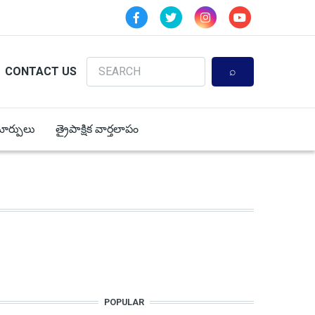
Search
CONTACT US
 మార్పులు
త్రైపాక్షిక వార్తలాపం
POPULAR