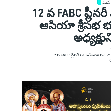
మన
12 వ FABC ప్లీనర
ఆసియా శ్రీసభ భ
అధ్యక్షు
J
12 వ FABC ప్లీనరీ సమావేశానికి ముందు
ద