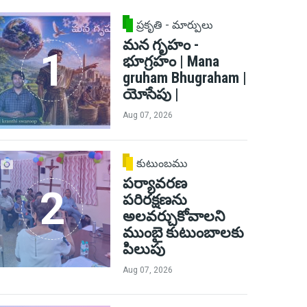
ప్రకృతి - మార్పులు
మన గృహం -
భూగ్రహం | Mana
gruham Bhugraham |
యోసేపు |
Aug 07, 2026
కుటుంబము
పర్యావరణ
పరిరక్షణను
అలవర్చుకోవాలని
ముంబై కుటుంబాలకు
పిలుపు
Aug 07, 2026