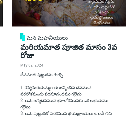
మన మహనీయులు
మరియమాత పూజిత మాసం 3వ
రోజు
May 02, 2024
దేవమాత పుట్టుకను గూర్చి
1. కన్యమరియమ్మగారు జన్మించిన దినమున
పరలోకమందు పరమానందము గల్గెను.
2. ఆమె జన్మదినమున భూలోకమునకు ఒక అభయము
గల్గెను.
3. ఆమె పుట్టుకతో నరకమున భయభ్రాంతులు చెలరేగినవి