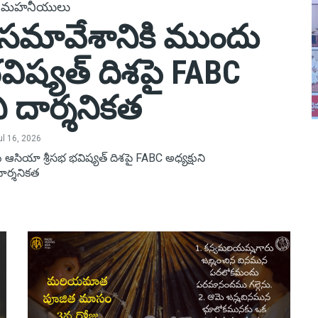
 మహనీయులు
ీ సమావేశానికి ముందు
విష్యత్ దిశపై FABC
ని దార్శనికత
ul 16, 2026
 ఆసియా శ్రీసభ భవిష్యత్ దిశపై FABC అధ్యక్షుని
ార్శనికత