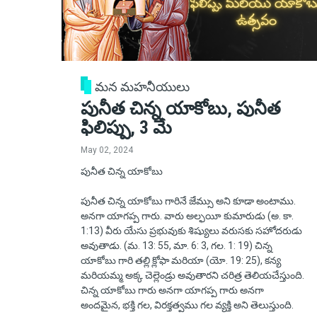
మన మహనీయులు
పునీత చిన్న యాకోబు, పునీత
ఫిలిప్పు, 3 మే
May 02, 2024
పునీత చిన్న యాకోబు
పునీత చిన్న యాకోబు గారినే జేమ్సు అని కూడా అంటాము.
అనగా యాగప్ప గారు. వారు అల్ఫయీ కుమారుడు (అ. కా.
1:13) వీరు యేసు ప్రభువుకు శిష్యులు వరుసకు సహోదరుడు
అవుతాడు. (మ. 13: 55, మా. 6: 3, గల. 1: 19) చిన్న
యాకోబు గారి తల్లి క్లోఫా మరియా (యో. 19: 25), కన్య
మరియమ్మ అక్క చెల్లెండ్రు అవుతారని చరిత్ర తెలియచేస్తుంది.
చిన్న యాకోబు గారు అనగా యాగప్ప గారు అనగా
అందమైన, భక్తి గల, విరక్తత్వము గల వ్యక్తి అని తెలుస్తుంది.