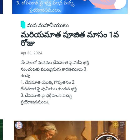
మన మహనీయులు
మరియమాత పూజిత మాసం 1వ
రోజు
Apr 30, 2024
మే నెలలో మనము దేవమాత పై విశేష భక్తి
నుంచుటకు ముఖ్యమగు కారణములు 3
కలవు.
1. దేవమాత యొక్క గొప్పతనం 2.
దేవమాత పై పునీతుల కుండిన భక్తి
3. దేవమాత పై భక్తి వలన వచ్చు
ప్రయోజనములు.