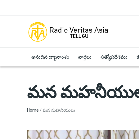
Skip to main content
అనుదిన ధ్యానాంశం
వార్తలు
సత్యోపదేశము
మన మహనీయు
Breadcrumb
Home
మన మహనీయులు