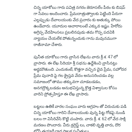
చిన్న యాకోబు గారు పవిత్ర నగరం జెరూసలేం పీఠం కు బిషప్
గా సేవలు అందించారు. ప్రేమదాత్రుత్వాలకు పెట్టింది పేరుగా
ఎల్లప్పుడు దేవాలయంకు వేద ప్రచారం కు అతుక్కు పోయి
ఉండేవారు. యూదుల ఆచారాలంటే ఎక్కువ ఇష్టం. హేరోదు
అగ్రిప్ప వేదహింసలు ప్రబలినపుడు తమ గొప్ప పదవికి
న్యాయం చేయలేక పోతున్నందుకు గాను మవునముగా
రాజీనామా చేశారు.
పునీత యాకోబు గారు వ్రాసిన లేఖను వారు క్రీ.శ. 47 లో
వ్రాసారు. ఈ లేఖ సిరియా శ్రీ సభను ఉద్దేశించి వ్రాసినట్లు
అర్ధమౌతుంది. ఎందుకంటే, కొత్తగా వచ్చిన దైవ ప్రేమ, సహోదర
ప్రేమ పునాది పై గల క్రైస్తవ వేదం అనుసరించడం వల్ల
సమాజంలో తాము తక్కువగా చూడబడడం,
అనగద్రొక్కబడడం అనుభవిస్తున్న క్రొత్త విశ్వాసుల కోసం
వారిని ప్రోత్సహిస్తూ ఈ లేఖ వ్రాసారు.
బట్టలు ఉతికే వారల సంఘం వారు ఆగ్రహం తో విరుచుకు పడి
చిన్న యాకోబు గారిని దేవాలయంకు వున్న పిట్ట గోడపై నుండి
బలం గా విసిరివేసి కొట్టి చంపారు. వారు క్రీ. శ. 62 లో వేద సాక్షి
మరణం పొందారు. వీరు డ్రగ్గిస్ట్ లు, చాకలి వృత్తి వారు, దొర
టోపీ తయారీ దార్ల పాలక పునీతులు.