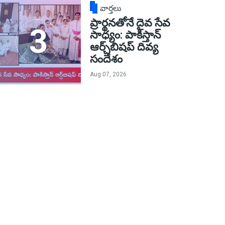
వార్తలు
ప్రార్థనతోనే దైవ సేవ
సాధ్యం: పాకిస్తాన్‌
ఆర్చ్‌బిషప్ దివ్య
సందేశం
Aug 07, 2026