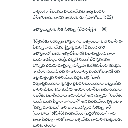
ధ్యానంశం: కేవలము వినుటయేనని ఆత్మ వంచన
చేసికొనకుడు. దానిని ఆచరింపుడు. (యాకోబు. 1: 22)
అపోస్తలుడైన పునీత ఫిలిప్పు: (వేదసాక్షి క్రీ.శ. – 80)
గేన్నేసరేతు సరస్సుకు వొడ్డున గల బెత్సయిదా పుర నివాసి ఈ
ఫిలిప్పు గారు. యేసు క్రీస్తు ప్రభుని 12 మంది తొలి
అపోస్తులలో ఒకరు. అప్పటికి వారికి వివాహమైంది. చాలా
మంది ఆడపిల్లల తండ్రి. ఎప్పటి నుండో వేద ప్రవచనం
చొప్పున ఎదురు చూస్తున్న మెస్సియ కంటికగుపించి శిష్యుడు
గా చేరిన వెంటనే, తన ఈ ఆనందాన్ని, పంచుకోవడానికి తన
ఆప్త మిత్రుడైన నతనయేలు వద్దకు వెళ్లి “మోషే
ధర్మశాస్త్రమందును, ప్రవక్తల ప్రవచనములందును చెప్పబడిన
వానిని మేము కనుగొంటిమి. ఆయన యోసేపు కుమారుడును,
నజరేతు నివాసియును అగు యేసు” అని చెప్పారు. “నజరేతు
నుండి మంచి ఏదైనా రాగలదా?” అని నతనయేలు ప్రశ్నింపగా
“వచ్చి చూడుము” అని జవాబుచెప్పింది ఫిలిప్పు గారే
(యోహాను 1:45,46) నతనయేలు (బర్తలోమియో) గారు
కూడా ఫిలిప్పు గారితో పాటు వెళ్లి యేసు నాధుని శిష్యులవడం
మనకు తెలుసు.