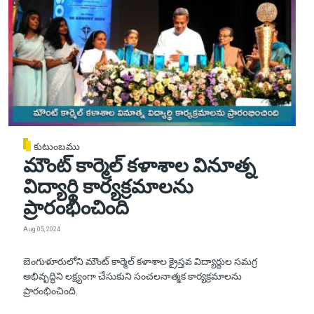
కుటుంబము
మౌంట్ కార్మెల్ కళాశాల వినూత్న
విద్యార్థి కార్యక్రమాలను
ప్రారంభించింది
Aug 05, 2024
బెంగుళూరులోని మౌంట్ కార్మెల్ కళాశాల క్రైస్తవ విద్యార్థుల సమగ్ర
అభివృద్ధిని లక్ష్యంగా చేసుకుని సంచలనాత్మక కార్యక్రమాలను
ప్రారంభించింది.