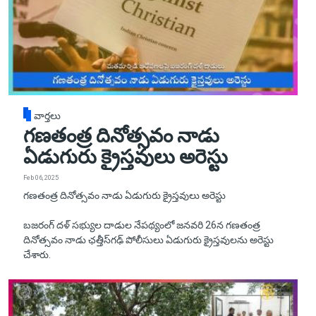
వార్తలు
గణతంత్ర దినోత్సవం నాడు
ఏడుగురు క్రైస్తవులు అరెస్టు
Feb 06, 2025
గణతంత్ర దినోత్సవం నాడు ఏడుగురు క్రైస్తవులు అరెస్టు
బజరంగ్ దళ్ సభ్యుల దాడుల నేపథ్యంలో జనవరి 26న గణతంత్ర
దినోత్సవం నాడు ఛత్తీస్‌గఢ్ పోలీసులు ఏడుగురు క్రైస్తవులను అరెస్టు
చేశారు.