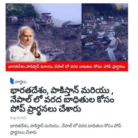
వార్తలు
భారతదేశం, పాకిస్తాన్ మరియు ,
నేపాల్ లో వరద బాధితుల కోసం
పోప్ ప్రార్థనలు చేశారు
Aug 18, 2025
భారతదేశం, పాకిస్తాన్ మరియు , నేపాల్ లో వరద బాధితుల కోసం పోప్
ప్రార్థనలు చేశారు