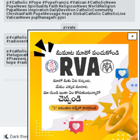
#Catholic #Pope #PopeFrancis #Vatican #CatholicNews
PopeNews Spirituality Faith ReligiousNews WorldReligion
PapalNews Inspiration DailyDevotion CatholicCommunity
ChristianFaith PopeMessage Hope GlobalCatholic CatholicLive
VaticanNews pujithanagalli pjsri
rvate
×
#catholic #radioveritasasia #rvatelugu #telugucatholic
#radioveritasasiatelugu
#catholicchurchnews #catholictelugu #telugucatholic
#telugucatholicchurch #radioveritasasia #rvatelugu
#PraveenLakkisetti #reflection #advent #christmas #messageof
hope #radioveritas #rvatelugu #viral #insta
STAY CONNECTED WITH US!
|
Dark theme