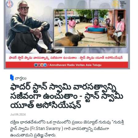
వార్తలు
ఫాదర్ స్టాన్ స్వామి వారసత్వాన్ని
సజీవంగా ఉంచుతాం - స్టాన్ స్వామి
యూత్ అసోసియేషన్
Jul 09, 2024
దక్షిణ భారతదేశంలోని ఒక గ్రామంలోని ప్రజలు జెస్యూట్ గురువు "గురుశ్రీ
స్టాన్ స్వామి (Fr.Stan Swamy ) గారి వారసత్వాన్ని సజీవంగా
ఉంచుతామని ప్రతిజ్ఞ చేశారు.