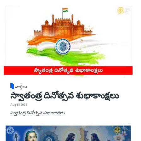
వార్తలు
స్వాతంత్ర దినోత్సవ శుభాకాంక్షలు
Aug 15, 2025
స్వాతంత్ర దినోత్సవ శుభాకాంక్షలు