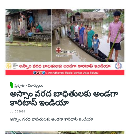
ప్రకృతి - మార్పులు
అస్సాం వరద బాధితులకు అండగా
కారిటాస్ ఇండియా
Jul 06, 2024
అస్సాం వరద బాధితులకు అండగా కారిటాస్ ఇండియా