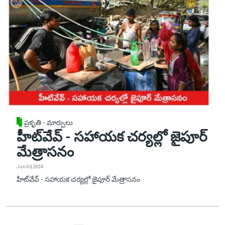
ప్రకృతి - మార్పులు
హీట్‌వేవ్ - సహాయక చర్యల్లో జైపూర్
మేత్రాసనం
Jun 03, 2024
హీట్‌వేవ్ - సహాయక చర్యల్లో జైపూర్ మేత్రాసనం
Pagination