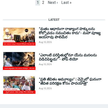
Current page
Page
Next page
Last page
1
2
Next ›
Last »
LATEST
“మతం ఆధారంగా రాజ్యాంగ హక్కులను
కోల్పోవడం సముచితం కాదు”- మహా పూజ్య
జయరావు పొలిమేర
Aug 10, 2026
“ఎలాంటి పరిస్థితుల్లోనూ యేసు మనలను
విడిచిపెట్టడు” - పోప్ లియో
Aug 10, 2026
“ప్రతి జీవితం అమూల్యం” | చెన్నైలో ఘనంగా
"జీవిత పరిరక్షణ కోసం పాదయాత్ర"
Aug 10, 2026