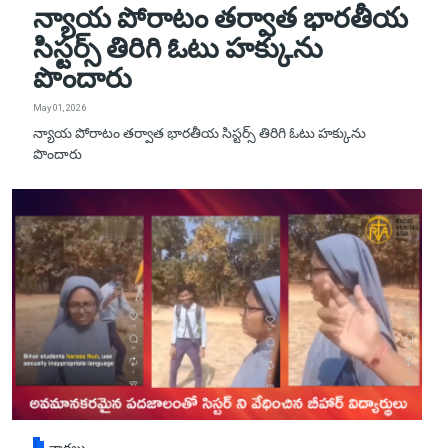
న్యాయ పోరాటం తర్వాత భారతీయ
సిస్టర్స్ తిరిగి ఓటు హక్కును
పొందారు
May 01, 2026
న్యాయ పోరాటం తర్వాత భారతీయ సిస్టర్స్ తిరిగి ఓటు హక్కును
పొందారు