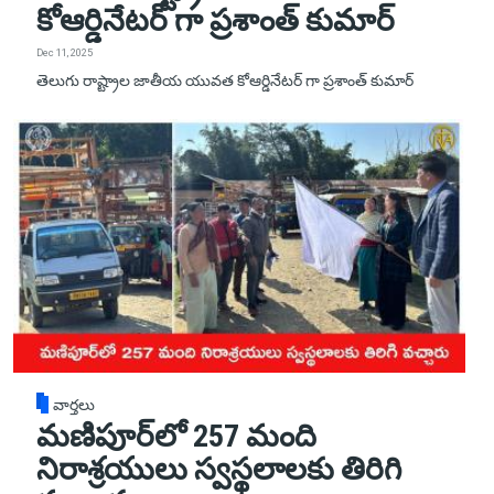
కోఆర్డినేటర్ గా ప్రశాంత్ కుమార్
Dec 11, 2025
తెలుగు రాష్ట్రాల జాతీయ యువత కోఆర్డినేటర్ గా ప్రశాంత్ కుమార్
వార్తలు
మణిపూర్‌లో 257 మంది
నిరాశ్రయులు స్వస్థలాలకు తిరిగి