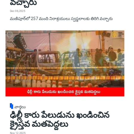
వచ్చారు
Dec 06, 2025
మణిపూర్‌లో 257 మంది నిరాశ్రయులు స్వస్థలాలకు తిరిగి వచ్చారు
వార్తలు
ఢిల్లీ కారు పేలుడును ఖండించిన
క్రైస్తవ మతపెద్దలు
Nov 12, 2025