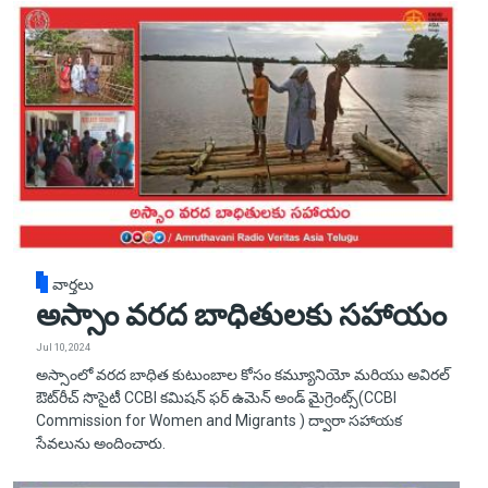
వార్తలు
అస్సాం వరద బాధితులకు సహాయం
Jul 10, 2024
అస్సాంలో వరద బాధిత కుటుంబాల కోసం కమ్యూనియో మరియు అవిరల్
ఔట్‌రీచ్ సొసైటీ CCBI కమిషన్ ఫర్ ఉమెన్ అండ్ మైగ్రెంట్స్(CCBI
Commission for Women and Migrants ) ద్వారా సహాయక
సేవలును అందించారు.