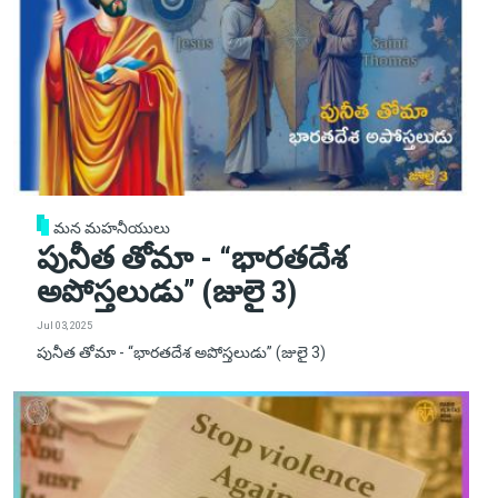
మన మహనీయులు
పునీత తోమా - “భారతదేశ
అపోస్తలుడు” (జులై 3)
Jul 03, 2025
పునీత తోమా - “భారతదేశ అపోస్తలుడు” (జులై 3)