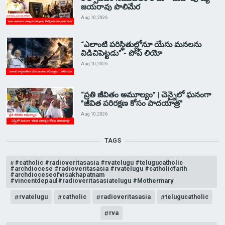
జయరావు పొలిమేర
Aug 10, 2026
“ఎలాంటి పరిస్థితుల్లోనూ యేసు మనలను
విడిచిపెట్టడు” - పోప్ లియో
Aug 10, 2026
“ప్రతి జీవితం అమూల్యం” | చెన్నైలో ఘనంగా
"జీవిత పరిరక్షణ కోసం పాదయాత్ర"
Aug 10, 2026
TAGS
#catholic #radioveritasasia #rvatelugu #telugucatholic
#archdiocese #radioveritasasia #rvatelugu #catholicfaith
#archdioceseofvisakhapatnam
#vincentdepaul#radioveritasasiatelugu #Mothermary
rvatelugu
catholic
radioveritasasia
telugucatholic
rva