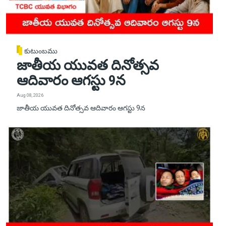
కుటుంబము
జాతీయ యువత దినోత్సవ
ఆదివారం ఆగస్టు 9న
Aug 08, 2026
జాతీయ యువత దినోత్సవ ఆదివారం ఆగస్టు 9న