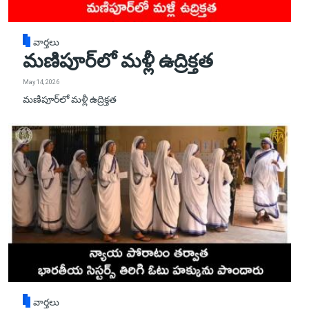
వార్తలు
మణిపూర్‌లో మళ్లీ ఉద్రిక్తత
May 14, 2026
మణిపూర్‌లో మళ్లీ ఉద్రిక్తత
వార్తలు