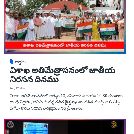
వార్తలు
విశాఖ అతిమేత్రాసనంలో జాతీయ
నిరసన దినము
Aug 12, 2024
విశాఖ అతిమేత్రాసనంలో ఆగస్టు 10, శనివారం ఉదయం 10.30 గంటలకు
గాంధీ విగ్రహం, జీవీఎంసీ వద్ద దళిత క్రైస్తవులకు, దళిత ముస్లింలకు ఎస్సీ
హోదా కొరకు నిరసన కార్యక్రమం నిర్వహించారు.