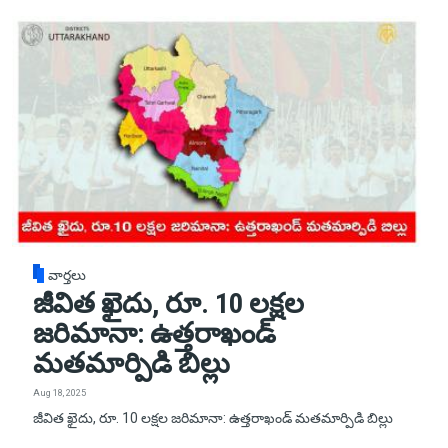
వార్తలు
జీవిత ఖైదు, రూ. 10 లక్షల
జరిమానా: ఉత్తరాఖండ్
మతమార్పిడి బిల్లు
Aug 18, 2025
జీవిత ఖైదు, రూ. 10 లక్షల జరిమానా: ఉత్తరాఖండ్ మతమార్పిడి బిల్లు