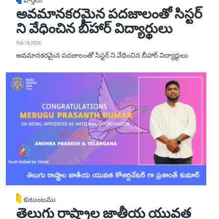
వార్తలు
అవమానకరమైన పదజాలంతో సిస్టర్
ని వేధించిన బీహార్ విద్యార్థులు
Feb 16, 2026
అవమానకరమైన పదజాలంతో సిస్టర్ ని వేధించిన బీహార్ విద్యార్థులు
కుటుంబము
తెలుగు రాష్ట్రాల జాతీయ యువత