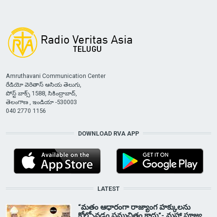
Amruthavani Communication Center
రేడియో వెరితాస్ ఆసియ తెలుగు,
పోస్ట్ బాక్స్ 1588, సికింద్రాబాద్,
తెలంగాణ , ఇండియా -530003
040 2770 1156
DOWNLOAD RVA APP
LATEST
“మతం ఆధారంగా రాజ్యాంగ హక్కులను
కోల్పోవడం సముచితం కాదు”- మహా పూజ్య