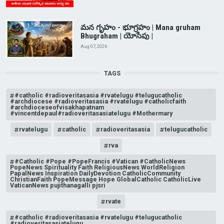
మన గృహం - భూగ్రహం | Mana gruham
Bhugraham | యోసేపు |
Aug 07, 2026
TAGS
#catholic #radioveritasasia #rvatelugu #telugucatholic
#archdiocese #radioveritasasia #rvatelugu #catholicfaith
#archdioceseofvisakhapatnam
#vincentdepaul#radioveritasasiatelugu #Mothermary
rvatelugu
catholic
radioveritasasia
telugucatholic
rva
#Catholic #Pope #PopeFrancis #Vatican #CatholicNews
PopeNews Spirituality Faith ReligiousNews WorldReligion
PapalNews Inspiration DailyDevotion CatholicCommunity
ChristianFaith PopeMessage Hope GlobalCatholic CatholicLive
VaticanNews pujithanagalli pjsri
rvate
#catholic #radioveritasasia #rvatelugu #telugucatholic
#radioveritasasiatelugu