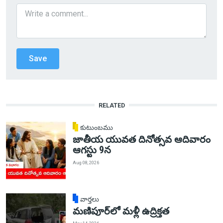
RELATED
కుటుంబము
జాతీయ యువత దినోత్సవ ఆదివారం
ఆగస్టు 9న
Aug 08, 2026
వార్తలు
మణిపూర్‌లో మళ్లీ ఉద్రిక్తత