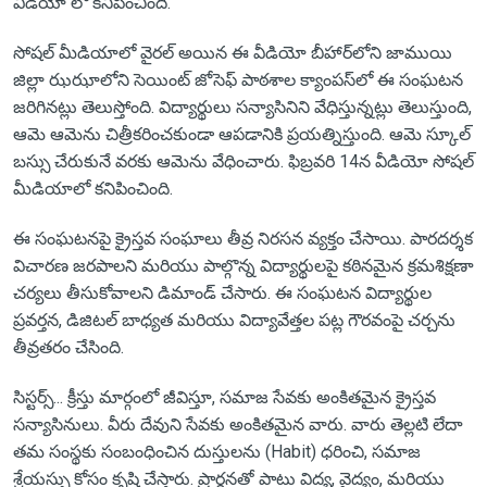
వీడియో లో కనిపించింది.
సోషల్ మీడియాలో వైరల్ అయిన ఈ వీడియో బీహార్‌లోని జాముయి
జిల్లా ఝఝాలోని సెయింట్ జోసెఫ్ పాఠశాల క్యాంపస్‌లో ఈ సంఘటన
జరిగినట్లు తెలుస్తోంది. విద్యార్థులు సన్యాసినిని వేధిస్తున్నట్లు తెలుస్తుంది,
ఆమె ఆమెను చిత్రీకరించకుండా ఆపడానికి ప్రయత్నిస్తుంది. ఆమె స్కూల్
బస్సు చేరుకునే వరకు ఆమెను వేధించారు. ఫిబ్రవరి 14న వీడియో సోషల్
మీడియాలో కనిపించింది.
ఈ సంఘటనపై క్రైస్తవ సంఘాలు తీవ్ర నిరసన వ్యక్తం చేసాయి. పారదర్శక
విచారణ జరపాలని మరియు పాల్గొన్న విద్యార్థులపై కఠినమైన క్రమశిక్షణా
చర్యలు తీసుకోవాలని డిమాండ్ చేసారు. ఈ సంఘటన విద్యార్థుల
ప్రవర్తన, డిజిటల్ బాధ్యత మరియు విద్యావేత్తల పట్ల గౌరవంపై చర్చను
తీవ్రతరం చేసింది.
సిస్టర్స్... క్రీస్తు మార్గంలో జీవిస్తూ, సమాజ సేవకు అంకితమైన క్రైస్తవ
సన్యాసినులు. వీరు దేవుని సేవకు అంకితమైన వారు. వారు తెల్లటి లేదా
తమ సంస్థకు సంబంధించిన దుస్తులను (Habit) ధరించి, సమాజ
శ్రేయస్సు కోసం కృషి చేస్తారు. ప్రార్థనతో పాటు విద్య, వైద్యం, మరియు