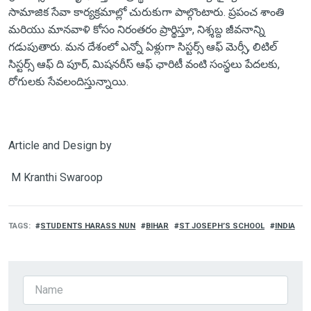
సామాజిక సేవా కార్యక్రమాల్లో చురుకుగా పాల్గొంటారు. ప్రపంచ శాంతి
మరియు మానవాళి కోసం నిరంతరం ప్రార్థిస్తూ, నిశ్శబ్ద జీవనాన్ని
గడుపుతారు. మన దేశంలో ఎన్నో ఏళ్లుగా సిస్టర్స్ ఆఫ్ మెర్సీ, లిటిల్
సిస్టర్స్ ఆఫ్ ది పూర్, మిషనరీస్ ఆఫ్ ఛారిటీ వంటి సంస్థలు పేదలకు,
రోగులకు సేవలందిస్తున్నాయి.
Article and Design by
M Kranthi Swaroop
TAGS
STUDENTS HARASS NUN
BIHAR
ST JOSEPH’S SCHOOL
INDIA