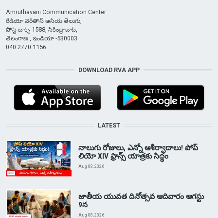
Amruthavani Communication Center
రేడియో వెరితాస్ ఆసియ తెలుగు,
పోస్ట్ బాక్స్ 1588, సికింద్రాబాద్,
తెలంగాణ , ఇండియా -530003
040 2770 1156
DOWNLOAD RVA APP
LATEST
నాలుగు రోజులు, ఎన్నో ఆశీర్వాదాలు! పోప్
లియో XIV ఫ్రాన్స్ యాత్రకు సిద్ధం
Aug 08, 2026
జాతీయ యువత దినోత్సవ ఆదివారం ఆగస్టు
9న
Aug 08, 2026