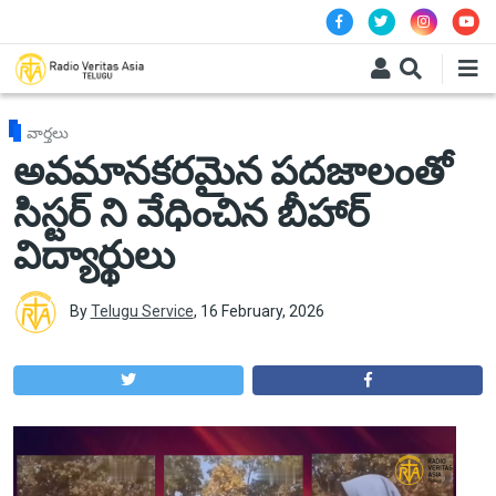
Skip to main content
వార్తలు
అవమానకరమైన పదజాలంతో
సిస్టర్ ని వేధించిన బీహార్
విద్యార్థులు
By
Telugu Service
,
16 February, 2026