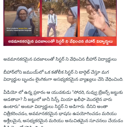
అవమానకరమైన పదజాలంతో సిస్టర్ ని వేధించిన బీహార్ విద్యార్థులు
బీహార్‌లోని జముయ్‌లో ఒక కతోలీక సిస్టర్ ని టార్గెట్ చేస్తూ మగ
విద్యార్థుల బృందం లైంగికంగా అసభ్యకరమైన వ్యాఖ్యలు చేసి వేధించింది.
వీడియో లో ఉన్న ప్రకారం ఆ యువకుడు "సోదరి, నువ్వు బ్రేజర్స్ జట్టుకు
ఆడతావా? నీ జట్టులో జానీ సిన్స్, మియా ఖలీఫా మొదలైన వారు
ఉంటారు" అంటూ విద్యార్థులు సిస్టర్ ని అడిగారు. దీనిని అంతా
చిత్రీకరించడం, అవమానకరమైన భాషను ఉపయోగించడం మరియు
అశ్లీలమైన, అసభ్యకరమైన మరియు అనుచితమైన సూచనలు చేయడం