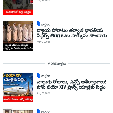
May 14, 2026
వార్తలు
న్యాయ పోరాటం తర్వాత భారతీయ
సిస్టర్స్ తిరిగి ఓటు హక్కును పొందారు
May 01, 2026
MORE వార్తలు
వార్తలు
నాలుగు రోజులు, ఎన్నో ఆశీర్వాదాలు!
పోప్ లియో XIV ఫ్రాన్స్ యాత్రకు సిద్ధం
Aug 08, 2026
వార్తలు