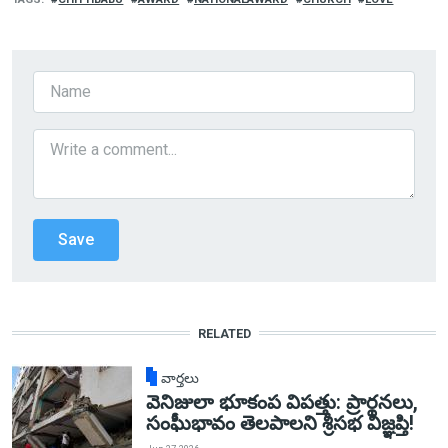
RELATED
వార్తలు
వెనిజులా భూకంప విపత్తు: ప్రార్థనలు,
సంఘీభావం తెలపాలని శ్రీసభ విజ్ఞప్తి!