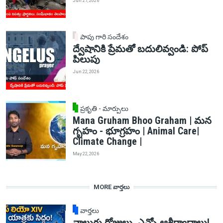
Jun 27, 2026
పాపు గారి సందేశం
ద్వేషానికి ప్రేమతో బదులివ్వండి: పోప్
పిలుపు
Jun 22, 2026
ప్రకృతి - మార్పులు
Mana Gruham Bhoo Graham | మన
గృహం - భూగ్రహం | Animal Care|
Climate Change |
May 22, 2026
MORE వార్తలు
వార్తలు
నాలుగు రోజులు, ఎన్నో ఆశీర్వాదాలు!