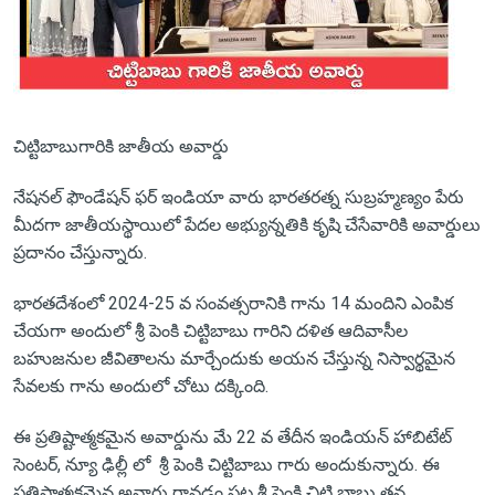
చిట్టిబాబుగారికి జాతీయ అవార్డు
నేషనల్‌ ఫౌండేషన్‌ ఫర్‌ ఇండియా వారు భారతరత్న సుబ్రహ్మణ్యం పేరు
మీదగా జాతీయస్థాయిలో పేదల అభ్యున్నతికి కృషి చేసేవారికి అవార్డులు
ప్రదానం చేస్తున్నారు.
భారతదేశంలో 2024-25 వ సంవత్సరానికి గాను 14 మందిని ఎంపిక
చేయగా అందులో శ్రీ పెంకి చిట్టిబాబు గారిని దళిత ఆదివాసీల
బహుజనుల జీవితాలను మార్చేందుకు అయన చేస్తున్న నిస్వార్థమైన
సేవలకు గాను అందులో చోటు దక్కింది.
ఈ ప్రతిష్టాత్మకమైన అవార్డును మే 22 వ తేదీన ఇండియన్‌ హాబిటేట్‌
సెంటర్‌, న్యూ ఢిల్లీ లో శ్రీ పెంకి చిట్టిబాబు గారు అందుకున్నారు. ఈ
ప్రతిష్టాత్మకమైన అవార్డు రావడం పట్ల శ్రీ పెంకి చిట్టి బాబు తన