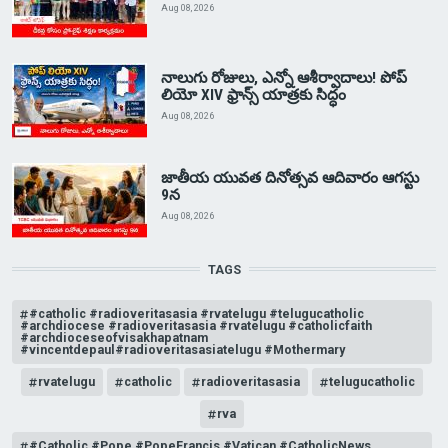
Aug 08, 2026
నాలుగు రోజులు, ఎన్నో ఆశీర్వాదాలు! పోప్
లియో XIV ఫ్రాన్స్ యాత్రకు సిద్ధం
Aug 08, 2026
జాతీయ యువత దినోత్సవ ఆదివారం ఆగస్టు
9న
Aug 08, 2026
TAGS
#catholic #radioveritasasia #rvatelugu #telugucatholic
#archdiocese #radioveritasasia #rvatelugu #catholicfaith
#archdioceseofvisakhapatnam
#vincentdepaul#radioveritasasiatelugu #Mothermary
rvatelugu
catholic
radioveritasasia
telugucatholic
rva
#Catholic #Pope #PopeFrancis #Vatican #CatholicNews