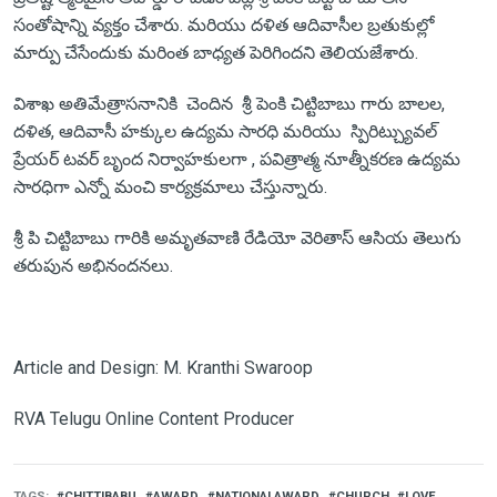
సంతోషాన్ని వ్యక్తం చేశారు. మరియు దళిత ఆదివాసీల బ్రతుకుల్లో
మార్పు చేసేందుకు మరింత బాధ్యత పెరిగిందని తెలియజేశారు.
విశాఖ అతిమేత్రాసనానికి చెందిన శ్రీ పెంకి చిట్టిబాబు గారు బాలల,
దళిత, ఆదివాసీ హక్కుల ఉద్యమ సారధి మరియు స్పిరిట్చ్యువల్
ప్రేయర్ టవర్ బృంద నిర్వాహకులగా , పవిత్రాత్మ నూత్నీకరణ ఉద్యమ
సారధిగా ఎన్నో మంచి కార్యక్రమాలు చేస్తున్నారు.
శ్రీ పి చిట్టిబాబు గారికి అమృతవాణి రేడియో వెరితాస్ ఆసియ తెలుగు
తరుపున అభినందనలు.
Article and Design: M. Kranthi Swaroop
RVA Telugu Online Content Producer
TAGS
CHITTIBABU
AWARD
NATIONALAWARD
CHURCH
LOVE