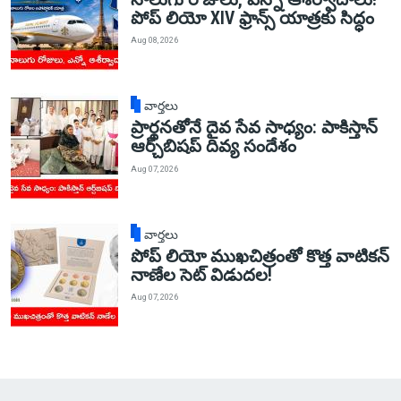
పోప్ లియో XIV ఫ్రాన్స్ యాత్రకు సిద్ధం
Aug 08, 2026
వార్తలు
ప్రార్థనతోనే దైవ సేవ సాధ్యం: పాకిస్తాన్‌
ఆర్చ్‌బిషప్ దివ్య సందేశం
Aug 07, 2026
వార్తలు
పోప్ లియో ముఖచిత్రంతో కొత్త వాటికన్
నాణేల సెట్ విడుదల!
Aug 07, 2026