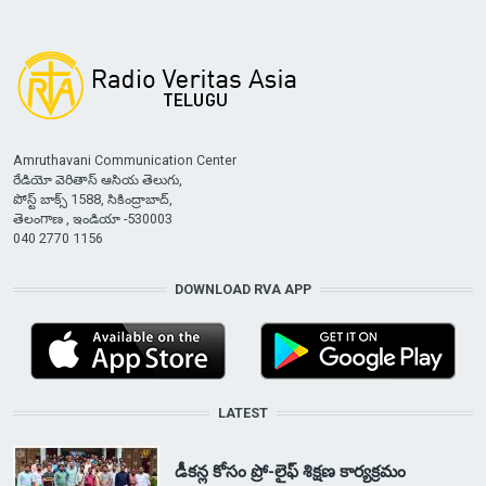
Amruthavani Communication Center
రేడియో వెరితాస్ ఆసియ తెలుగు,
పోస్ట్ బాక్స్ 1588, సికింద్రాబాద్,
తెలంగాణ , ఇండియా -530003
040 2770 1156
DOWNLOAD RVA APP
LATEST
డీకన్ల కోసం ప్రో-లైఫ్ శిక్షణ కార్యక్రమం