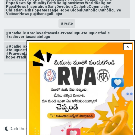
PopeNews Spirituality Faith ReligiousNews WorldReligion
PapalNews Inspiration DailyDevotion CatholicCommunity
ChristianFaith PopeMessage Hope GlobalCatholic CatholicLive
VaticanNews pujithanagalli pjsri
rvate
#catholic #radioveritasasia #rvatelugu #telugucatholic
#radioveritasasiatelugu
#catholicchurchnews #catholictelugu #telugucatholic
×
#telugucatholicchurch #radioveritasasia #rvatelugu
#PraveenLakkisetti #reflection #advent #christmas #messageof
hope #radioveritas #rvatelugu #viral #insta
STAY CONNECTED WITH US!
|
Dark theme
Radio Veritas Asia © 2023