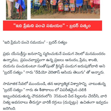
"ఇది ప్రేమని పంచె సమయం" - బ్రదర్ సత్యం
ప్రభు యేసుక్రీస్తు జననాన్ని స్మరించుకునే పండుగ నెలలో మనమందరం
ఉన్నాము, ప్రపంచవ్యాప్తంగా ఉన్న ప్రజలు ఆనందం, ప్రేమ, శాంతి,
దయను పంచుకుంటూ సంతోషంతో క్రిస్మస్ పండుగ జరుపుకోవాలి అని
"బ్రదర్ సత్యం " గారు "రేడియో వెరితాస్ ఆసియ తెలుగు" తో అన్నారు.
సామాజిక సేవలో ముందుండి, తన ఆధ్యాత్మిక విశ్వాసాన్ని చాటుతున్న
"బ్రదర్ సత్యం " గారు ఈ శీతాకాలం లో విపరీతమైన చలికి
ఇబ్బందిపడుతున్న చౌడవరంలోని 35మంది పేద పిల్లలను చేరదీసి, వారి
నిత్య అవసరాలు తీరుస్తూ వారికీ రగ్గులు (దుప్పట్లు) ఉచితంగా ఇవ్వడం
జరిగింది.