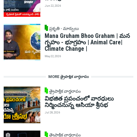
Jun 22, 2026
ప్రకృతి - మార్పులు
Mana Gruham Bhoo Graham | మన
గృహం - భూగ్రహం | Animal Care|
Climate Change |
May 22, 2026
MORE త్రైపాక్షిక వార్తలాపం
త్రైపాక్షిక వార్తలాపం
విభజిత ప్రపంచంలో వారధులు
నిర్మించనున్న ఆసియా శ్రీసభ
Jul 28, 2026
త్రైపాక్షిక వార్తలాపం