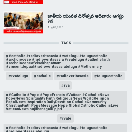
జాతీయ యువత దినోత్సవ ఆదివారం ఆగస్టు
9న
Aug 08, 2026
TAGS
#catholic #radioveritasasia #rvatelugu #telugucatholic
#archdiocese #radioveritasasia #rvatelugu #catholicfaith
#archdioceseofvisakhapatnam
#vincentdepaul#radioveritasasiatelugu #Mothermary
rvatelugu
catholic
radioveritasasia
telugucatholic
rva
#Catholic #Pope #PopeFrancis #Vatican #CatholicNews
PopeNews Spirituality Faith ReligiousNews WorldReligion
PapalNews Inspiration DailyDevotion CatholicCommunity
ChristianFaith PopeMessage Hope GlobalCatholic CatholicLive
VaticanNews pujithanagalli pjsri
rvate
#catholic #radioveritasasia #rvatelugu #telugucatholic
#radioveritasasiatelugu