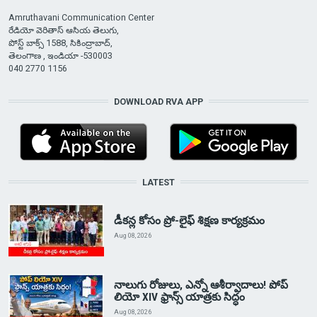
Amruthavani Communication Center
రేడియో వెరితాస్ ఆసియ తెలుగు,
పోస్ట్ బాక్స్ 1588, సికింద్రాబాద్,
తెలంగాణ , ఇండియా -530003
040 2770 1156
DOWNLOAD RVA APP
LATEST
డీకన్ల కోసం ప్రో-లైఫ్ శిక్షణ కార్యక్రమం
Aug 08, 2026
నాలుగు రోజులు, ఎన్నో ఆశీర్వాదాలు! పోప్
లియో XIV ఫ్రాన్స్ యాత్రకు సిద్ధం
Aug 08, 2026