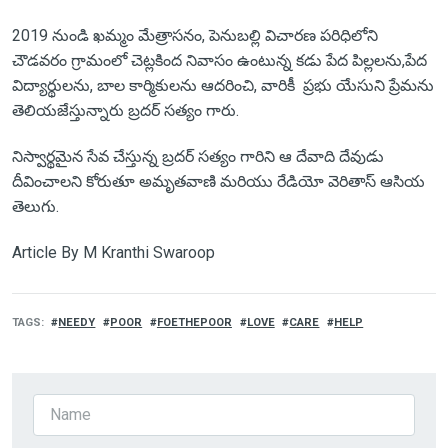
2019 నుండి ఖమ్మం మేత్రాసనం, పెనుబల్లి విచారణ పరిధిలోని
చౌడవరం గ్రామంలో చెట్లకింద నివాసం ఉంటున్న కడు పేద పిల్లలను,పేద
విద్యార్థులను, బాల కార్మికులను ఆదరించి, వారికీ ప్రభు యేసుని ప్రేమను
తెలియజేస్తున్నారు బ్రదర్ సత్యం గారు.
నిస్వార్థమైన సేవ చేస్తున్న బ్రదర్ సత్యం గారిని ఆ దేవాది దేవుడు
దీవించాలని కోరుతూ అమృతవాణి మరియు రేడియో వెరితాస్ ఆసియ
తెలుగు.
Article By M Kranthi Swaroop
TAGS
NEEDY
POOR
FOETHEPOOR
LOVE
CARE
HELP