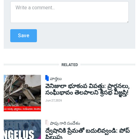
RELATED
వార్తలు
వెనిజులా భూకంప విపత్తు: ప్రార్థనలు,
సంఘీభావం తెలపాలని శ్రీసభ విజ్ఞప్తి!
Jun 27, 2026
పాపు గారి సందేశం
ద్వేషానికి ప్రేమతో బదులివ్వండి: పోప్
పిలుపు