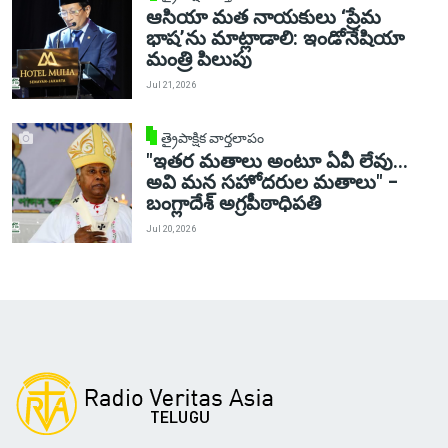
ఆసియా మత నాయకులు ‘ప్రేమ
భాష’ను మాట్లాడాలి: ఇండోనేషియా
మంత్రి పిలుపు
Jul 21, 2026
త్రైపాక్షిక వార్తలాపం
"ఇతర మతాలు అంటూ ఏవీ లేవు...
అవి మన సహోదరుల మతాలు" –
బంగ్లాదేశ్ అగ్రపీఠాధిపతి
Jul 20, 2026