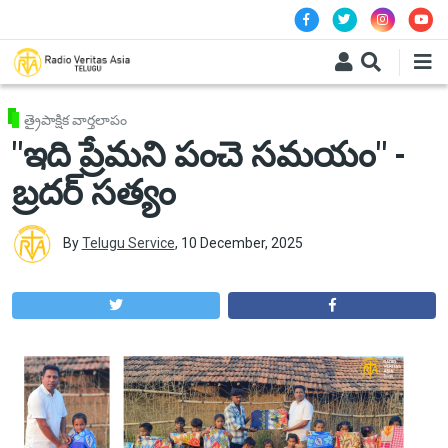
Skip to main content
త్రైపాక్షిక వార్తలాపం
"ఇది ప్రేమని పంచె సమయం" -
బ్రదర్ సత్యం
By
Telugu Service
,
10 December, 2025