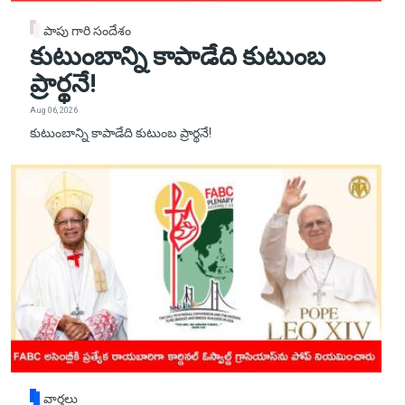
పాపు గారి సందేశం
కుటుంబాన్ని కాపాడేది కుటుంబ
ప్రార్థనే!
Aug 06, 2026
కుటుంబాన్ని కాపాడేది కుటుంబ ప్రార్థనే!
వార్తలు