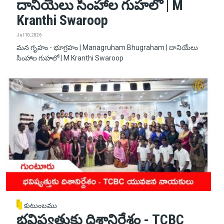
దానియేలు సింహాల గుహలో | M
Kranthi Swaroop
Jul 10, 2026
మన గృహం - భూగ్రహం | Managruham Bhugraham | దానియేలు
సింహాల గుహలో | M Kranthi Swaroop
కుటుంబము
భవిష్యత్తుకు దిశానిర్దేశం - TCBC