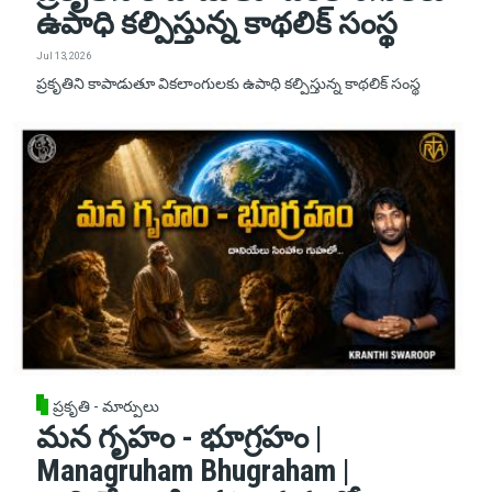
ఉపాధి కల్పిస్తున్న కాథలిక్ సంస్థ
Jul 13, 2026
ప్రకృతిని కాపాడుతూ వికలాంగులకు ఉపాధి కల్పిస్తున్న కాథలిక్ సంస్థ
ప్రకృతి - మార్పులు
మన గృహం - భూగ్రహం |
Managruham Bhugraham |