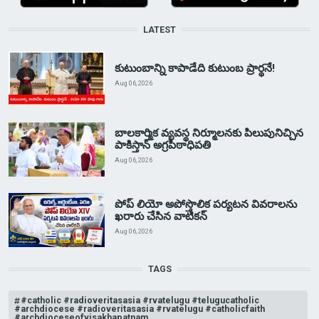
LATEST
కుటుంబాన్ని కాపాడేది కుటుంబ ప్రార్థనే!
Aug 06, 2026
బాలకార్మిక వ్యవస్థ నిర్మూలనకు పిలుపునిచ్చిన
పాకిస్తాన్ అగ్రపీఠాధిపతి
Aug 06, 2026
పోప్ లియో అపోస్తొలిక పర్యటన వివరాలను
ఖరారు చేసిన వాటికన్
Aug 06, 2026
TAGS
#catholic #radioveritasasia #rvatelugu #telugucatholic
#archdiocese #radioveritasasia #rvatelugu #catholicfaith
#archdioceseofvisakhapatnam