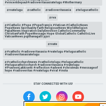
#vincentdepaul#radioveritasasiatelugu #Mothermary
rvatelugu
catholic
radioveritasasia
telugucatholic
rva
#Catholic #Pope #PopeFrancis #Vatican #CatholicNews
PopeNews Spirituality Faith ReligiousNews WorldReligion
PapalNews Inspiration DailyDevotion CatholicCommunity
ChristianFaith PopeMessage Hope GlobalCatholic CatholicLive
VaticanNews pujithanagalli pjsri
rvate
#catholic #radioveritasasia #rvatelugu #telugucatholic
#radioveritasasiatelugu
#catholicchurchnews #catholictelugu #telugucatholic
#telugucatholicchurch #radioveritasasia #rvatelugu
#PraveenLakkisetti #reflection #advent #christmas #messageof
hope #radioveritas #rvatelugu #viral #insta
STAY CONNECTED WITH US!