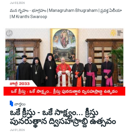
Jul 03, 2026
మన గృహం - భూగ్రహం | Managruham Bhugraham | ప్రవక్త ఏలీయా
| M Kranthi Swaroop
వార్తలు
ఒకే క్రీస్తు - ఒకే సాక్ష్యం... క్రీస్తు
పునరుత్థాన ద్విసహస్రాబ్ది ఉత్సవం
Jul 01, 2026