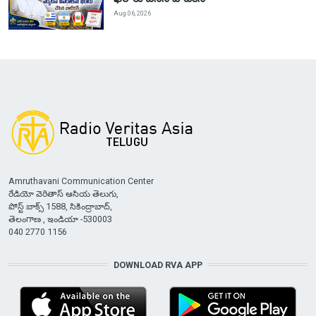
Aug 06, 2026
Amruthavani Communication Center
రేడియో వెరితాస్ ఆసియ తెలుగు,
పోస్ట్ బాక్స్ 1588, సికింద్రాబాద్,
తెలంగాణ , ఇండియా -530003
040 2770 1156
DOWNLOAD RVA APP