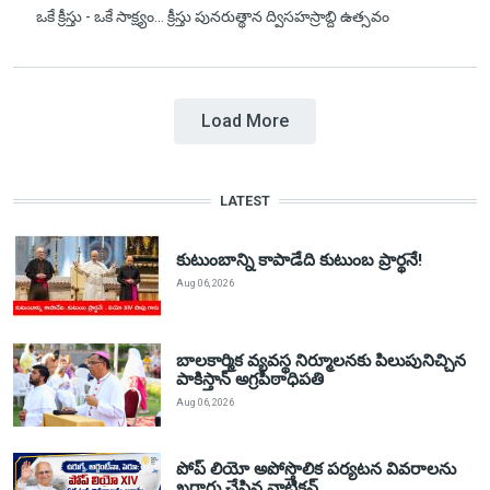
ఒకే క్రీస్తు - ఒకే సాక్ష్యం... క్రీస్తు పునరుత్థాన ద్విసహస్రాబ్ది ఉత్సవం
Load More
LATEST
కుటుంబాన్ని కాపాడేది కుటుంబ ప్రార్థనే!
Aug 06, 2026
బాలకార్మిక వ్యవస్థ నిర్మూలనకు పిలుపునిచ్చిన
పాకిస్తాన్ అగ్రపీఠాధిపతి
Aug 06, 2026
పోప్ లియో అపోస్తొలిక పర్యటన వివరాలను
ఖరారు చేసిన వాటికన్