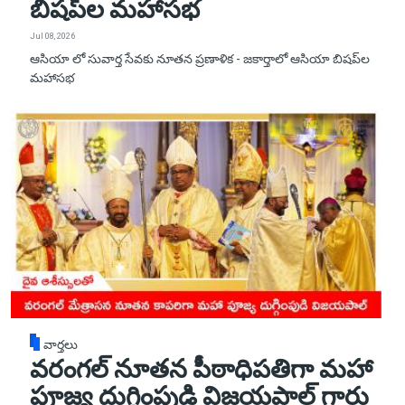
బిషప్‌ల మహాసభ
Jul 08, 2026
ఆసియా లో సువార్త సేవకు నూతన ప్రణాళిక - జకార్తాలో ఆసియా బిషప్‌ల
మహాసభ
వార్తలు
వరంగల్ నూతన పీఠాధిపతిగా మహా
పూజ్య దుగ్గింపుడి విజయపాల్ గారు