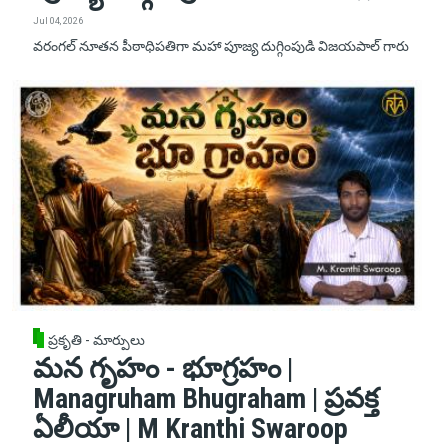
Jul 04, 2026
వరంగల్ నూతన పీఠాధిపతిగా మహా పూజ్య దుగ్గింపుడి విజయపాల్ గారు
ప్రకృతి - మార్పులు
మన గృహం - భూగ్రహం |
Managruham Bhugraham | ప్రవక్త
ఏలీయా | M Kranthi Swaroop