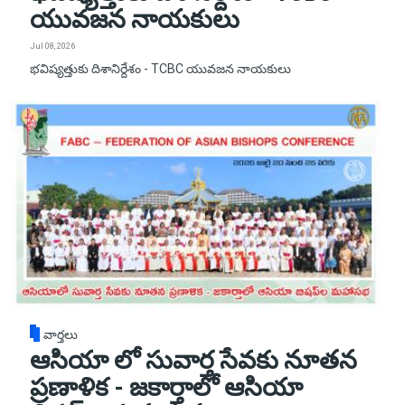
యువజన నాయకులు
Jul 08, 2026
భవిష్యత్తుకు దిశానిర్దేశం - TCBC యువజన నాయకులు
వార్తలు
ఆసియా లో సువార్త సేవకు నూతన
ప్రణాళిక - జకార్తాలో ఆసియా