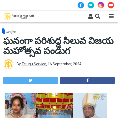
Skip to main content
వార్తలు
ఘనంగా పరిశుద్ధ సిలువ విజయ
మహోత్సవ పండుగ
By
Telugu Service
,
16 September, 2024