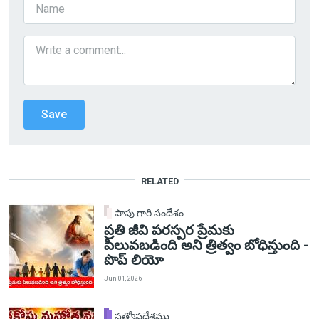
RELATED
పాపు గారి సందేశం
ప్రతి జీవి పరస్పర ప్రేమకు
పిలువబడింది అని త్రిత్వం బోధిస్తుంది -
పొప్ లియో
Jun 01, 2026
సత్యోపదేశము