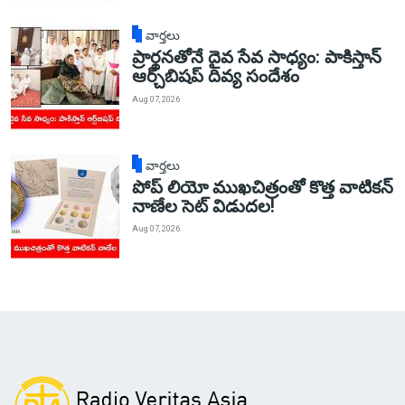
వార్తలు
ప్రార్థనతోనే దైవ సేవ సాధ్యం: పాకిస్తాన్‌
ఆర్చ్‌బిషప్ దివ్య సందేశం
Aug 07, 2026
వార్తలు
పోప్ లియో ముఖచిత్రంతో కొత్త వాటికన్
నాణేల సెట్ విడుదల!
Aug 07, 2026