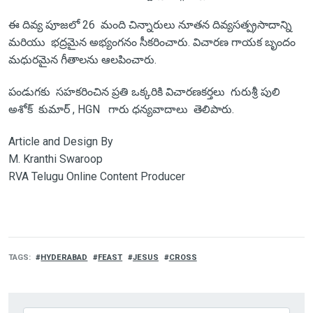
ఈ దివ్య పూజలో 26 మంది చిన్నారులు నూతన దివ్యసత్ప్రసాదాన్ని
మరియు భద్రమైన అభ్యంగనం సీకరించారు. విచారణ గాయక బృందం
మధురమైన గీతాలను ఆలపించారు.
పండుగకు సహకరించిన ప్రతి ఒక్కరికి విచారణకర్తలు గురుశ్రీ పులి
అశోక్ కుమార్ , HGN గారు ధన్యవాదాలు తెలిపారు.
Article and Design By
M. Kranthi Swaroop
RVA Telugu Online Content Producer
TAGS
HYDERABAD
FEAST
JESUS
CROSS