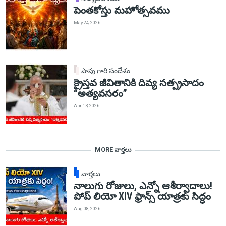
పెంతకోస్తు మహోత్సవము
May 24, 2026
పాపు గారి సందేశం
క్రైస్తవ జీవితానికి దివ్య సత్ప్రసాదం
“అత్యవసరం”
Apr 13, 2026
MORE వార్తలు
వార్తలు
నాలుగు రోజులు, ఎన్నో ఆశీర్వాదాలు!
పోప్ లియో XIV ఫ్రాన్స్ యాత్రకు సిద్ధం
Aug 08, 2026