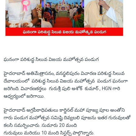
ఘనంగా పరిశుద్ధ సిలువ విజయ మహోత్సవ పండుగ
హైదరాబాద్ అతిమేత్రాసనం, వనస్థలిపురం విచారణ పరిశుద్ధ సిలువ
దేవాలయంలో పరిశుద్ధ సిలువ విజయ మహోత్సవ పండుగ ఘనంగా
జరిగింది. విచారణకర్తలు గురుశ్రీ పులి అశోక్ కుమార్ , HGN గారి
ఆధ్వర్యంలో జరిగాయి.
హైదరాబాద్ అగ్రపీఠాధిపతులు కార్డినల్ మహా పూజ్య పూల అంతోని
గారు పండుగ మహోత్సవ సమిష్టి దివ్యబలి పూజను ఇతర గురువులతో
కలసి సమర్పించారు. సుమారు 20 మంది
గురువులు మరియు 10 మంది సిస్టర్స్ పాల్గొన్నారు.