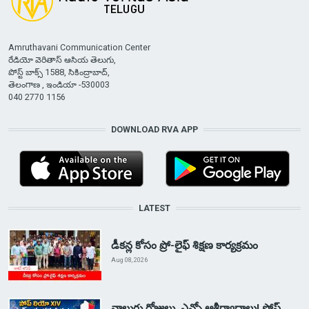
Amruthavani Communication Center
రేడియో వెరితాస్ ఆసియ తెలుగు,
పోస్ట్ బాక్స్ 1588, సికింద్రాబాద్,
తెలంగాణ , ఇండియా -530003
040 2770 1156
DOWNLOAD RVA APP
LATEST
డీకన్ల కోసం ప్రో-లైఫ్ శిక్షణ కార్యక్రమం
Aug 08, 2026
నాలుగు రోజులు, ఎన్నో ఆశీర్వాదాలు! పోప్