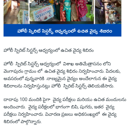
హోలీ స్పిరిట్ సిస్టర్స్ ఆధ్వర్యంలో ఉచిత వైద్య శిబిరం
హోలీ స్పిరిట్ సిస్టర్స్ ఆధ్వర్యంలో విశాఖ అతిమేత్రాసనం లోని
వెంగాపురం గ్రామం లో ఉచిత వైద్య శిభిరం నిర్వహించారు. పేదలకు,
అవసరంలో వున్నవారికి నాణ్యమైన వైద్యం అందేలాగున ఈ వైద్య
శిబిరాలను నిర్వహిస్తునట్లు హోలీ స్పిరిట్ సిస్టర్స్ తెలియజేసారు.
దాదాపు 100 మందికి పైగా వైద్య పరీక్షలు మరియు ఉచిత మందులను
అందించారు. వైద్య పరీక్షలలో భాగంగా బిపి, షుగరు, ఇతర వైద్య
పరీక్షలు నిర్వహించారు. విచారణ ప్రజలు అధికసంఖ్యలో ఈ వైద్య
శిబిరంలో పాల్గొన్నారు.