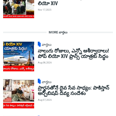
లియో XIV
Nov 17, 2025
MORE వార్తలు
వార్తలు
నాలుగు రోజులు, ఎన్నో ఆశీర్వాదాలు!
పోప్ లియో XIV ఫ్రాన్స్ యాత్రకు సిద్ధం
Aug 08, 2026
వార్తలు
ప్రార్థనతోనే దైవ సేవ సాధ్యం: పాకిస్తాన్‌
ఆర్చ్‌బిషప్ దివ్య సందేశం
Aug 07, 2026