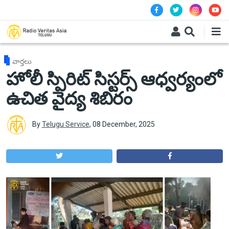
Skip to main content
వార్తలు
హోలీ స్పిరిట్ సిస్టర్స్ ఆధ్వర్యంలో
ఉచిత వైద్య శిబిరం
By
Telugu Service
,
08 December, 2025