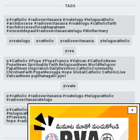
TAGS
#catholic #radioveritasasia #rvatelugu #telugucatholic
#archdiocese #radioveritasasia #rvatelugu #catholicfaith
#archdioceseofvisakhapatnam
#vincentdepaul#radioveritasasiatelugu #Mothermary
rvatelugu
catholic
radioveritasasia
telugucatholic
rva
#Catholic #Pope #PopeFrancis #Vatican #CatholicNews
PopeNews Spirituality Faith ReligiousNews WorldReligion
PapalNews Inspiration DailyDevotion CatholicCommunity
ChristianFaith PopeMessage Hope GlobalCatholic CatholicLive
VaticanNews pujithanagalli pjsri
rvate
#catholic #radioveritasasia #rvatelugu #telugucatholic
#radioveritasasiatelugu
#catholicchurchnews #catholictelugu #telugucatholic
×
#telugucatholicchurch #radioveritasasia #rvatelugu
#PraveenLakkisetti #reflection #advent #christmas #messageof
hope #radioveritas #rvatelugu #viral #insta
STAY CONNECTED WITH US!