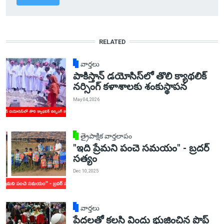
RELATED
వార్తలు
పాకిస్తాన్ డయోసిస్‌లో తొలి క్యాథలిక్
నర్సింగ్ కళాశాలకు శంకుస్థాపన
May 04, 2026
త్రైపాక్షిక వార్తలాపం
"ఇది ప్రేమని పంచె సమయం" - బ్రదర్
సత్యం
Dec 10, 2025
వార్తలు
పేదలతో కలసి విందు భుజించిన పొప్