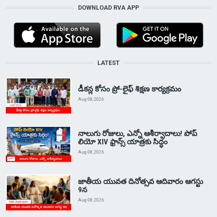
DOWNLOAD RVA APP
LATEST
డీకన్ల కోసం ప్రో-లైఫ్ శిక్షణ కార్యక్రమం
Aug 08, 2026
నాలుగు రోజులు, ఎన్నో ఆశీర్వాదాలు! పోప్
లియో XIV ఫ్రాన్స్ యాత్రకు సిద్ధం
Aug 08, 2026
జాతీయ యువత దినోత్సవ ఆదివారం ఆగస్టు
9న
Aug 08, 2026