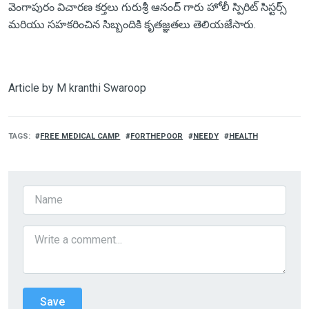
వెంగాపురం విచారణ కర్తలు గురుశ్రీ ఆనంద్ గారు హోలీ స్పిరిట్ సిస్టర్స్
మరియు సహకరించిన సిబ్బందికి కృతజ్ఞతలు తెలియజేసారు.
Article by M kranthi Swaroop
TAGS
FREE MEDICAL CAMP
FORTHEPOOR
NEEDY
HEALTH