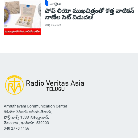
వార్తలు
పోప్ లియో ముఖచిత్రంతో కొత్త వాటికన్
నాణేల సెట్ విడుదల!
Aug 07, 2026
Amruthavani Communication Center
రేడియో వెరితాస్ ఆసియ తెలుగు,
పోస్ట్ బాక్స్ 1588, సికింద్రాబాద్,
తెలంగాణ , ఇండియా -530003
040 2770 1156