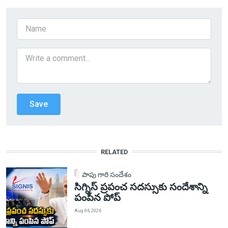
RELATED
పాపు గారి సందేశం
సిగ్నిస్ ప్రపంచ సదస్సుకు సందేశాన్ని
పంపిన పోప్
Aug 06, 2026