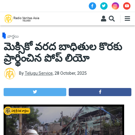
Skip to main content
వార్తలు
మెక్సికో వరద బాధితుల కొరకు
ప్రార్థించిన పోప్ లియో
By
Telugu Service
,
28 October, 2025