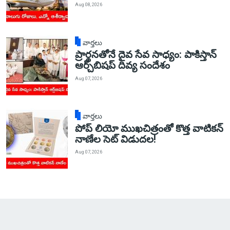
Aug 08, 2026
వార్తలు
ప్రార్థనతోనే దైవ సేవ సాధ్యం: పాకిస్తాన్‌
ఆర్చ్‌బిషప్ దివ్య సందేశం
Aug 07, 2026
వార్తలు
పోప్ లియో ముఖచిత్రంతో కొత్త వాటికన్
నాణేల సెట్ విడుదల!
Aug 07, 2026