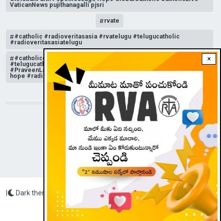
VaticanNews pujithanagalli pjsri
rvate
#catholic #radioveritasasia #rvatelugu #telugucatholic
#radioveritasasiatelugu
#catholicchurchnews #catholictelugu #telugucatholic
×
#telugucatholicchurch #radioveritasasia #rvatelugu
#PraveenLakkisetti #reflection #advent #christmas #messageof
hope #radioveritas #rvatelugu #viral #insta
STAY CONNECTED WITH US!
|
Dark theme
Radio Veritas Asia © 2023