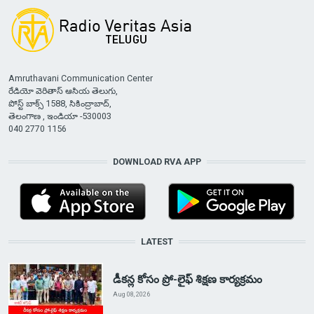
Amruthavani Communication Center
రేడియో వెరితాస్ ఆసియ తెలుగు,
పోస్ట్ బాక్స్ 1588, సికింద్రాబాద్,
తెలంగాణ , ఇండియా -530003
040 2770 1156
DOWNLOAD RVA APP
LATEST
డీకన్ల కోసం ప్రో-లైఫ్ శిక్షణ కార్యక్రమం
Aug 08, 2026