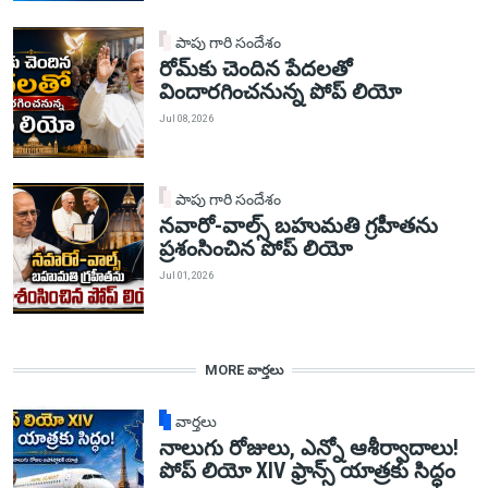
పాపు గారి సందేశం
రోమ్‌కు చెందిన పేదలతో
విందారగించనున్న పోప్ లియో
Jul 08, 2026
పాపు గారి సందేశం
నవారో-వాల్స్ బహుమతి గ్రహీతను
ప్రశంసించిన పోప్ లియో
Jul 01, 2026
MORE వార్తలు
వార్తలు
నాలుగు రోజులు, ఎన్నో ఆశీర్వాదాలు!
పోప్ లియో XIV ఫ్రాన్స్ యాత్రకు సిద్ధం