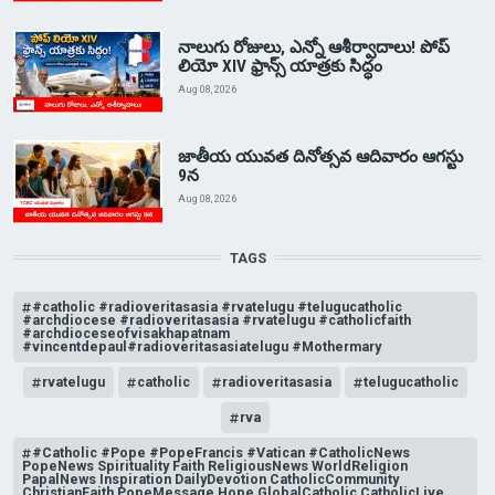
నాలుగు రోజులు, ఎన్నో ఆశీర్వాదాలు! పోప్
లియో XIV ఫ్రాన్స్ యాత్రకు సిద్ధం
Aug 08, 2026
జాతీయ యువత దినోత్సవ ఆదివారం ఆగస్టు
9న
Aug 08, 2026
TAGS
#catholic #radioveritasasia #rvatelugu #telugucatholic
#archdiocese #radioveritasasia #rvatelugu #catholicfaith
#archdioceseofvisakhapatnam
#vincentdepaul#radioveritasasiatelugu #Mothermary
rvatelugu
catholic
radioveritasasia
telugucatholic
rva
#Catholic #Pope #PopeFrancis #Vatican #CatholicNews
PopeNews Spirituality Faith ReligiousNews WorldReligion
PapalNews Inspiration DailyDevotion CatholicCommunity
ChristianFaith PopeMessage Hope GlobalCatholic CatholicLive