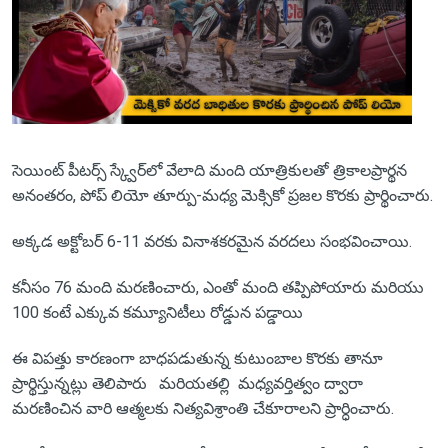
సెయింట్ పీటర్స్ స్క్వేర్‌లో వేలాది మంది యాత్రికులతో త్రికాలప్రార్థన
అనంతరం, పోప్ లియో తూర్పు-మధ్య మెక్సికో ప్రజల కొరకు ప్రార్థించారు.
అక్కడ అక్టోబర్ 6-11 వరకు వినాశకరమైన వరదలు సంభవించాయి.
కనీసం 76 మంది మరణించారు, ఎంతో మంది తప్పిపోయారు మరియు
100 కంటే ఎక్కువ కమ్యూనిటీలు రోడ్డున పడ్డాయి
ఈ విపత్తు కారణంగా బాధపడుతున్న కుటుంబాల కొరకు తానూ
ప్రార్థిస్తున్నట్లు తెలిపారు మరియతల్లి మధ్యవర్తిత్వం ద్వారా
మరణించిన వారి ఆత్మలకు నిత్యవిశ్రాంతి చేకూరాలని ప్రార్ధించారు.