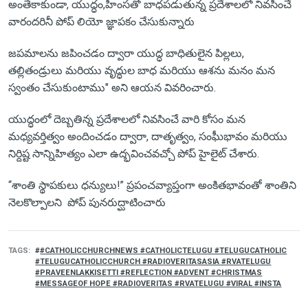
అంతేకాకుండా, యుద్ధం,హింసతో బాధపడుతున్న ప్రదేశాలలో నివసించే
వారందరినీ పోప్ లియో జ్ఞాపకం చేసుకున్నారు
జపమాలను జపించడం ద్వారా యుద్ధ బాధితులైన పిల్లలు,
తల్లితండ్రులు మరియు వృద్ధుల బాధ మరియు ఆశను మనం మన
స్వంతం చేసుకుంటాము" అని ఆయన వివరించారు.
యుద్ధంలో దెబ్బతిన్న ప్రదేశాలలో నివసించే వారి కోసం మన
మధ్యవర్తిత్వం అందించడం ద్వారా, దాతృత్వం, సంఘీభావం మరియు
నిర్దిష్ట సాన్నిహిత్యం ఎలా ఉద్భవించవచ్చో పోప్ హైలైట్ చేశారు.
“శాంతి స్థాపకులు ధన్యులు!” ప్రపంచవ్యాప్తంగా అంకితభావంతో శాంతిని
నెలకొల్పాలని పోప్ పునరుద్ఘాటించారు
TAGS
#CATHOLICCHURCHNEWS #CATHOLICTELUGU #TELUGUCATHOLIC
#TELUGUCATHOLICCHURCH #RADIOVERITASASIA #RVATELUGU
#PRAVEENLAKKISETTI #REFLECTION #ADVENT #CHRISTMAS
#MESSAGEOF HOPE #RADIOVERITAS #RVATELUGU #VIRAL #INSTA