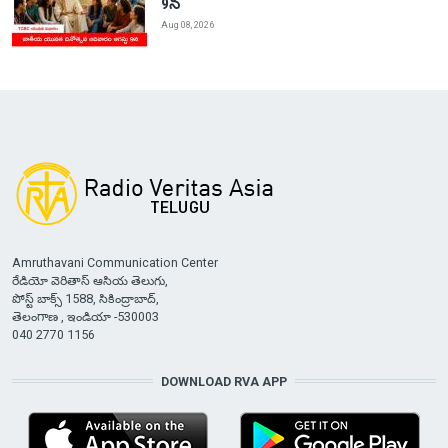
9న
Aug 08, 2026
Amruthavani Communication Center
రేడియో వెరితాస్ ఆసియ తెలుగు,
పోస్ట్ బాక్స్ 1588, సికింద్రాబాద్,
తెలంగాణ , ఇండియా -530003
040 2770 1156
DOWNLOAD RVA APP