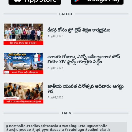
LATEST
డీకన్ల కోసం ప్రో-లైఫ్ శిక్షణ కార్యక్రమం
Aug 08, 2026
నాలుగు రోజులు, ఎన్నో ఆశీర్వాదాలు! పోప్
లియో XIV ఫ్రాన్స్ యాత్రకు సిద్ధం
Aug 08, 2026
జాతీయ యువత దినోత్సవ ఆదివారం ఆగస్టు
9న
Aug 08, 2026
TAGS
#catholic #radioveritasasia #rvatelugu #telugucatholic
#archdiocese #radioveritasasia #rvatelugu #catholicfaith