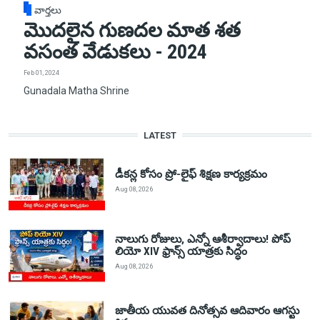
వార్తలు
మొదలైన గుణదల మాత శత
వసంత వేడుకలు - 2024
Feb 01, 2024
Gunadala Matha Shrine
LATEST
డీకన్ల కోసం ప్రో-లైఫ్ శిక్షణ కార్యక్రమం
Aug 08, 2026
నాలుగు రోజులు, ఎన్నో ఆశీర్వాదాలు! పోప్
లియో XIV ఫ్రాన్స్ యాత్రకు సిద్ధం
Aug 08, 2026
జాతీయ యువత దినోత్సవ ఆదివారం ఆగస్టు