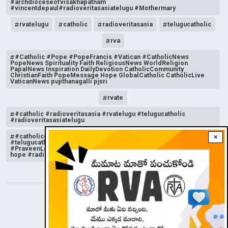
#archdioceseofvisakhapatnam
#vincentdepaul#radioveritasasiatelugu #Mothermary
rvatelugu
catholic
radioveritasasia
telugucatholic
rva
#Catholic #Pope #PopeFrancis #Vatican #CatholicNews
PopeNews Spirituality Faith ReligiousNews WorldReligion
PapalNews Inspiration DailyDevotion CatholicCommunity
ChristianFaith PopeMessage Hope GlobalCatholic CatholicLive
VaticanNews pujithanagalli pjsri
rvate
#catholic #radioveritasasia #rvatelugu #telugucatholic
#radioveritasasiatelugu
#catholicchurchnews #catholictelugu #telugucatholic
×
#telugucatholicchurch #radioveritasasia #rvatelugu
#PraveenLakkisetti #reflection #advent #christmas #messageof
hope #radioveritas #rvatelugu #viral #insta
STAY CONNECTED WITH US!