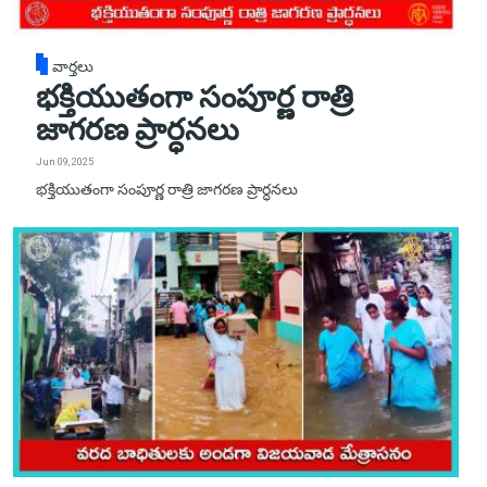
వార్తలు
భక్తియుతంగా సంపూర్ణ రాత్రి
జాగరణ ప్రార్ధనలు
Jun 09, 2025
భక్తియుతంగా సంపూర్ణ రాత్రి జాగరణ ప్రార్ధనలు