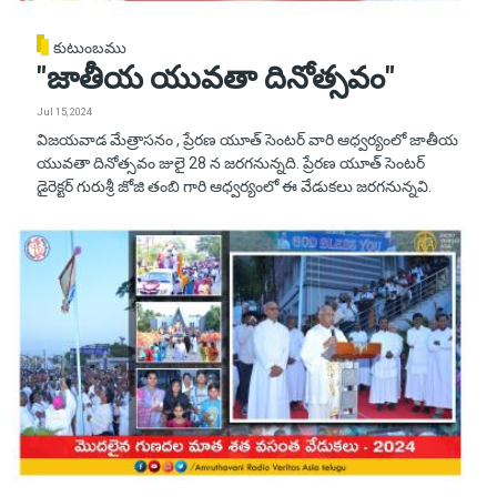
కుటుంబము
"జాతీయ యువతా దినోత్సవం"
Jul 15, 2024
విజయవాడ మేత్రాసనం , ప్రేరణ యూత్ సెంటర్ వారి ఆధ్వర్యంలో జాతీయ
యువతా దినోత్సవం జులై 28 న జరగనున్నది. ప్రేరణ యూత్ సెంటర్
డైరెక్టర్ గురుశ్రీ జోజి తంబి గారి ఆధ్వర్యంలో ఈ వేడుకలు జరగనున్నవి.