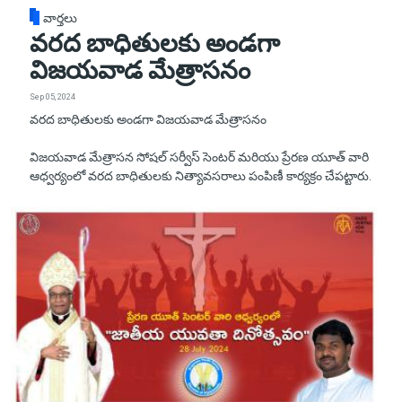
వార్తలు
వరద బాధితులకు అండగా
విజయవాడ మేత్రాసనం
Sep 05, 2024
వరద బాధితులకు అండగా విజయవాడ మేత్రాసనం
విజయవాడ మేత్రాసన సోషల్ సర్వీస్ సెంటర్ మరియు ప్రేరణ యూత్ వారి
ఆధ్వర్యంలో వరద బాధితులకు నిత్యావసరాలు పంపిణీ కార్యక్రం చేపట్టారు.