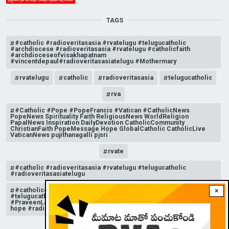
TAGS
#catholic #radioveritasasia #rvatelugu #telugucatholic
#archdiocese #radioveritasasia #rvatelugu #catholicfaith
#archdioceseofvisakhapatnam
#vincentdepaul#radioveritasasiatelugu #Mothermary
rvatelugu
catholic
radioveritasasia
telugucatholic
rva
#Catholic #Pope #PopeFrancis #Vatican #CatholicNews
PopeNews Spirituality Faith ReligiousNews WorldReligion
PapalNews Inspiration DailyDevotion CatholicCommunity
ChristianFaith PopeMessage Hope GlobalCatholic CatholicLive
VaticanNews pujithanagalli pjsri
rvate
#catholic #radioveritasasia #rvatelugu #telugucatholic
#radioveritasasiatelugu
#catholicchurchnews #catholictelugu #telugucatholic
×
#telugucatholicchurch #radioveritasasia #rvatelugu
#PraveenLakkisetti #reflection #advent #christmas #messageof
hope #radioveritas #rvatelugu #viral #insta