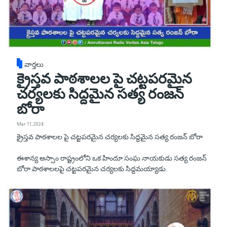
వార్తలు
క్రైస్తవ పాఠశాలల పై చట్టపరమైన
చర్యలకు సిద్దమైన సత్య రంజన్
బోరా
Mar 11, 2024
క్రైస్తవ పాఠశాలల పై చట్టపరమైన చర్యలకు సిద్దమైన సత్య రంజన్ బోరా
ఈశాన్య అస్సాం రాష్ట్రంలోని ఒక హిందూ సంఘ నాయకుడు సత్య రంజన్
బోరా పాఠశాలలపై చట్టపరమైన చర్యలకు సిద్దమయ్యాడు.