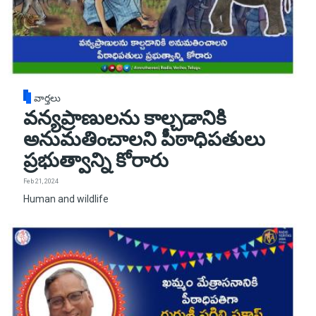
వార్తలు
వన్యప్రాణులను కాల్చడానికి
అనుమతించాలని పీఠాధిపతులు
ప్రభుత్వాన్ని కోరారు
Feb 21, 2024
Human and wildlife