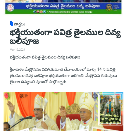
వార్తలు
భక్తియుతంగా పవిత్ర తైలముల దివ్య
బలిపూజ
Mar 19, 2024
భక్తియుతంగా పవిత్ర తైలముల దివ్య బలిపూజ
శ్రీకాకుళం మేత్రాసనం సహాయమాత దేవాలయంలో మార్చి 14 న పవిత్ర
తైలముల దివ్య బలిపూజ భక్తియుతంగా జరిగింది. మేత్రాసన గురువులు
తైలాల దివ్యబలి పూజలో పాల్గొన్నారు.