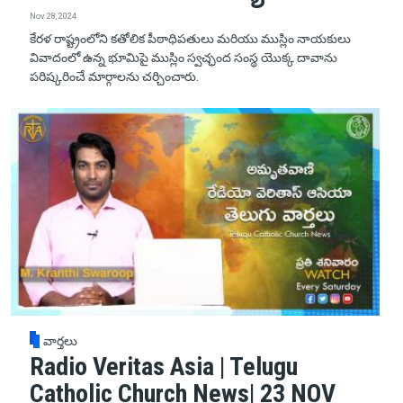
Nov 28, 2024
కేరళ రాష్ట్రంలోని కతోలిక పీఠాధిపతులు మరియు ముస్లిం నాయకులు
వివాదంలో ఉన్న భూమిపై ముస్లిం స్వచ్ఛంద సంస్థ యొక్క దావాను
పరిష్కరించే మార్గాలను చర్చించారు.
వార్తలు
Radio Veritas Asia | Telugu
Catholic Church News| 23 NOV