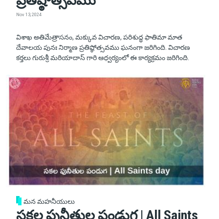
ప్రతిష్ఠోత్సవము
Nov 13, 2024
విశాఖ అతిమేత్రాసనం, మక్కువ విచారణ, పరిశుద్ధ ఫాతిమా మాత
దేవాలయ పునః నిర్మాణ ప్రతిష్ఠోత్సవము ఘనంగా జరిగింది. విచారణ
కర్తలు గురుశ్రీ మరియాదాస్ గారి ఆధ్వర్యంలో ఈ కార్యక్రమం జరిగింది.
మన మహనీయులు
సకల పునీతుల పండుగ | All Saints