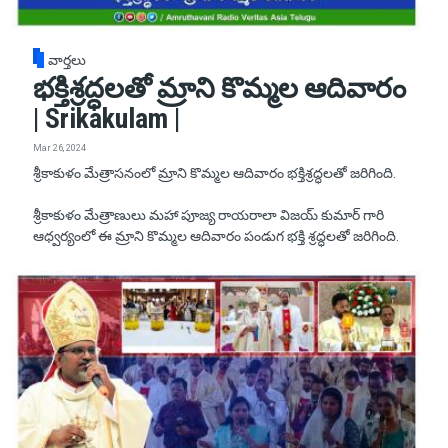
వార్తలు
భక్తిశ్రద్ధలతో మ్రాని కొమ్మల ఆదివారం
| Srikakulam |
Mar 26, 2024
శ్రీకాకుళం మేత్రాసనంలో మ్రాని కొమ్మల ఆదివారం భక్తిశ్రద్ధలతో జరిగింది.
శ్రీకాకుళం మేత్రాణులు మహా పూజ్య రాయరాలా విజయ్ కుమార్ గారి
ఆధ్వర్యంలో ఈ మ్రాని కొమ్మల ఆదివారం పండుగ భక్తి శ్రద్ధలతో జరిగింది.