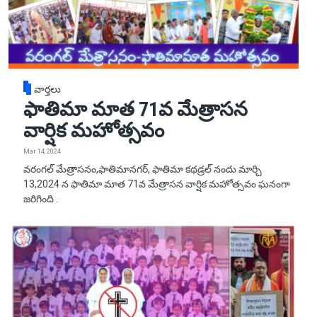
వార్తలు
ఫాతిమా మాత 71వ మేత్రాసన
వార్షిక మహోత్సవం
Mar 14, 2024
వరంగల్ మేత్రాసనం,ఫాతిమానగర్, ఫాతిమా కథడ్రల్ నందు మార్చి
13,2024 న ఫాతిమా మాత 71వ మేత్రాసన వార్షిక మహోత్సవం ఘనంగా
జరిగింది .