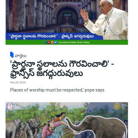
వార్తలు
'ప్రార్ధనా స్థలాలను గౌరవించాలి' -
ఫ్రాన్సిస్ జగద్గురువులు
Feb 28, 2024
Places of worship must be respected,' pope says