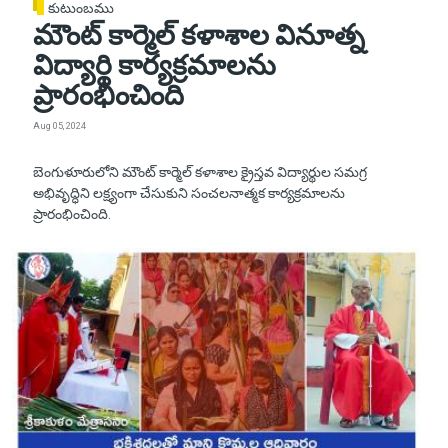
కుటుంబము
మౌంట్ కార్మెల్ కళాశాల వినూత్న
విద్యార్థి కార్యక్రమాలను
ప్రారంభించింది
Aug 05, 2024
బెంగుళూరులోని మౌంట్ కార్మెల్ కళాశాల క్రైస్తవ విద్యార్థుల సమగ్ర
అభివృద్ధిని లక్ష్యంగా చేసుకుని సంచలనాత్మక కార్యక్రమాలను
ప్రారంభించింది.