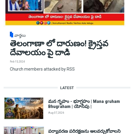
వార్తలు
తెలంగాణా లో దారుణం! క్రైస్తవ
దేవాలయం పై దాడి
Feb 15, 2024
Church members attacked by RSS
LATEST
మన గృహం - భూగ్రహం | Mana gruham
Bhugraham | యోసేపు |
Aug 07, 2026
పర్యావరణ పరిరక్షణను అలవర్చుకోవాలని