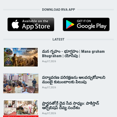
DOWNLOAD RVA APP
LATEST
మన గృహం - భూగ్రహం | Mana gruham
Bhugraham | యోసేపు |
Aug 07, 2026
పర్యావరణ పరిరక్షణను అలవర్చుకోవాలని
ముంబై కుటుంబాలకు పిలుపు
Aug 07, 2026
ప్రార్థనతోనే దైవ సేవ సాధ్యం: పాకిస్తాన్‌
ఆర్చ్‌బిషప్ దివ్య సందేశం
Aug 07, 2026