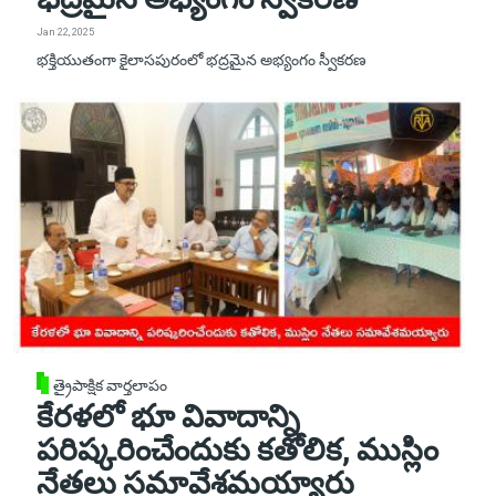
Jan 22, 2025
భక్తియుతంగా కైలాసపురంలో భద్రమైన అభ్యంగం స్వీకరణ
త్రైపాక్షిక వార్తలాపం
కేరళలో భూ వివాదాన్ని
పరిష్కరించేందుకు కతోలిక, ముస్లిం
నేతలు సమావేశమయ్యారు