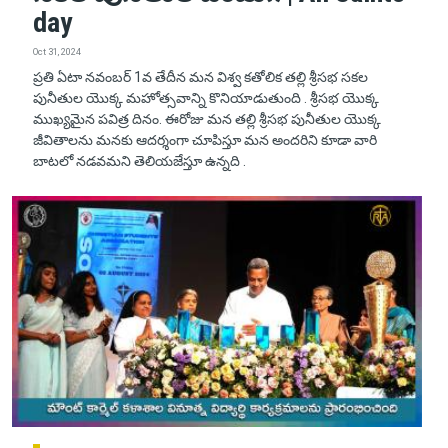
day
Oct 31, 2024
ప్రతి ఏటా నవంబర్ 1వ తేదీన మన విశ్వ కతోలిక తల్లి శ్రీసభ సకల
పునీతుల యొక్క మహోత్సవాన్ని కొనియాడుతుంది . శ్రీసభ యొక్క
ముఖ్యమైన పవిత్ర దినం. ఈరోజు మన తల్లి శ్రీసభ పునీతుల యొక్క
జీవితాలను మనకు ఆదర్శంగా చూపిస్తూ మన అందరిని కూడా వారి
బాటలో నడవమని తెలియజేస్తూ ఉన్నది .