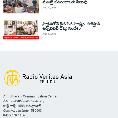
ముంబై కుటుంబాలకు పిలుపు
Aug 07, 2026
ప్రార్థనతోనే దైవ సేవ సాధ్యం: పాకిస్తాన్‌
ఆర్చ్‌బిషప్ దివ్య సందేశం
Aug 07, 2026
Amruthavani Communication Center
రేడియో వెరితాస్ ఆసియ తెలుగు,
పోస్ట్ బాక్స్ 1588, సికింద్రాబాద్,
తెలంగాణ , ఇండియా -530003
040 2770 1156