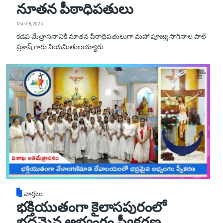
నూతన పీఠాధిపతులు
Mar 08, 2025
కడప మేత్రాసనానికి నూతన పీఠాధిపతులుగా మహా పూజ్య సాగినాల పాల్
ప్రకాష్ గారు నియమితులయ్యారు.
వార్తలు
భక్తియుతంగా కైలాసపురంలో
భద్రమైన అభ్యంగం స్వీకరణ