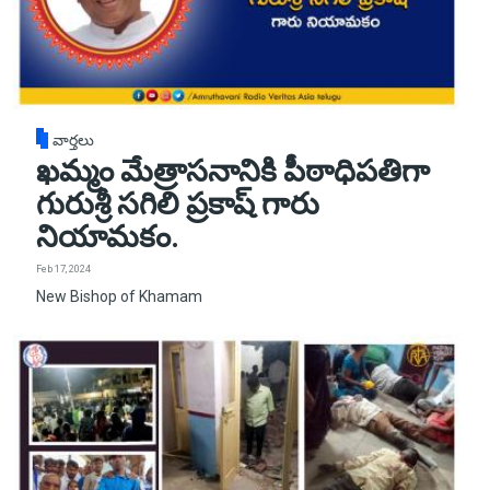
వార్తలు
ఖమ్మం మేత్రాసనానికి పీఠాధిపతిగా
గురుశ్రీ సగిలి ప్రకాష్ గారు
నియామకం.
Feb 17, 2024
New Bishop of Khamam