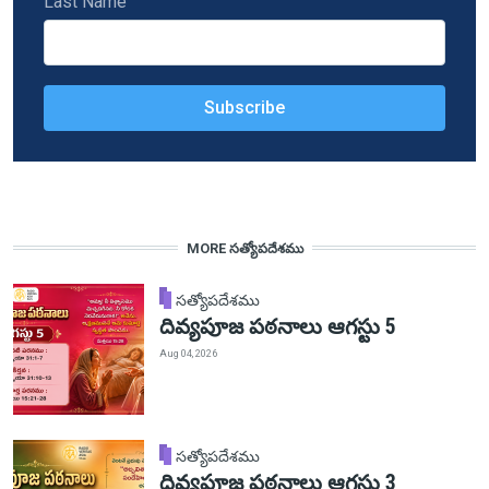
Last Name
MORE సత్యోపదేశము
సత్యోపదేశము
దివ్యపూజ పఠనాలు ఆగస్టు 5
Aug 04, 2026
సత్యోపదేశము
దివ్యపూజ పఠనాలు ఆగస్టు 3