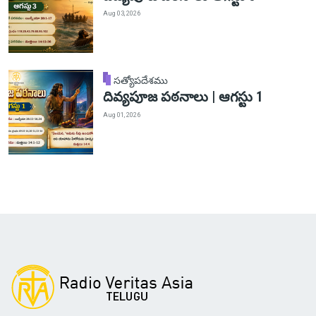
Aug 03, 2026
సత్యోపదేశము
దివ్యపూజ పఠనాలు | ఆగస్టు 1
Aug 01, 2026