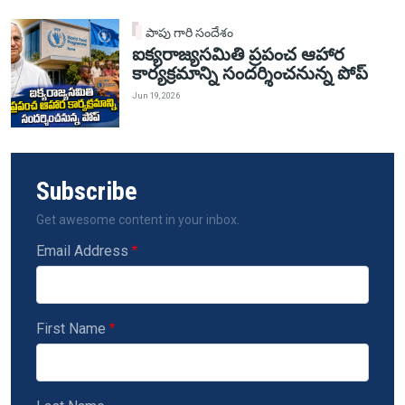
పాపు గారి సందేశం
ఐక్యరాజ్యసమితి ప్రపంచ ఆహార
కార్యక్రమాన్ని సందర్శించనున్న పోప్
Jun 19, 2026
Subscribe
Get awesome content in your inbox.
Email Address
First Name