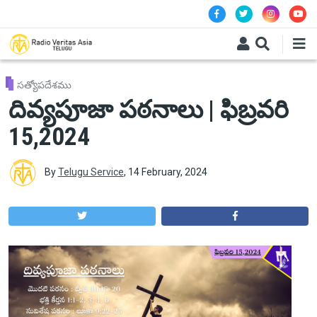
Skip to main content
సత్యోపదేశము
దివ్యపూజా పఠనాలు | ఫిబ్రవరి
15,2024
By
Telugu Service
,
14 February, 2024