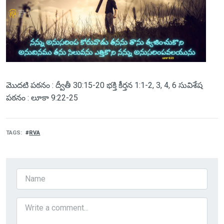
మొదటి పఠనం : ద్వీతీ 30:15-20 భక్తి కీర్తన 1:1-2, 3, 4, 6 సువిశేష
పఠనం : లూకా 9:22-25
TAGS
RVA