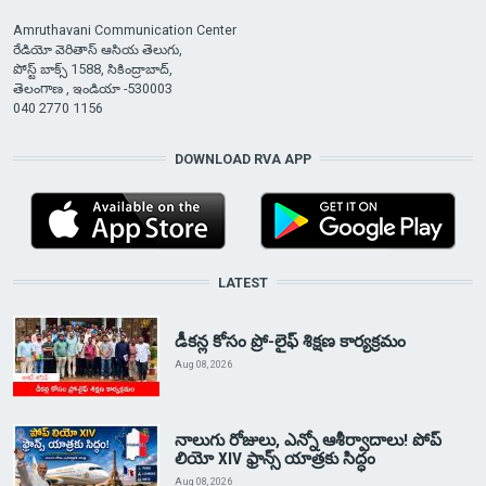
Amruthavani Communication Center
రేడియో వెరితాస్ ఆసియ తెలుగు,
పోస్ట్ బాక్స్ 1588, సికింద్రాబాద్,
తెలంగాణ , ఇండియా -530003
040 2770 1156
DOWNLOAD RVA APP
LATEST
డీకన్ల కోసం ప్రో-లైఫ్ శిక్షణ కార్యక్రమం
Aug 08, 2026
నాలుగు రోజులు, ఎన్నో ఆశీర్వాదాలు! పోప్
లియో XIV ఫ్రాన్స్ యాత్రకు సిద్ధం
Aug 08, 2026