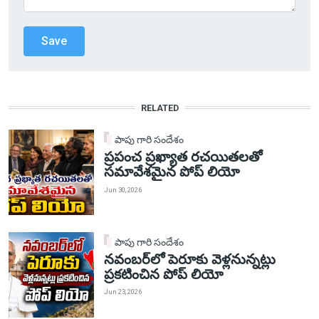
RELATED
పాపు గారి సందేశం
ప్రపంచ ప్రఖ్యాత రచయితలతో
సమావేశమైన పోప్ లియో
Jun 30, 2026
పాపు గారి సందేశం
నవంబర్‌లో పెరూకు వెళ్లనున్నట్లు
ప్రకటించిన పోప్ లియో
Jun 23, 2026