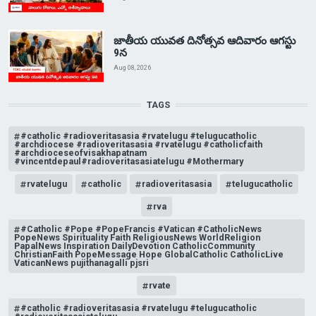
జాతీయ యువత దినోత్సవ ఆదివారం ఆగస్టు
9న
Aug 08, 2026
TAGS
#catholic #radioveritasasia #rvatelugu #telugucatholic
#archdiocese #radioveritasasia #rvatelugu #catholicfaith
#archdioceseofvisakhapatnam
#vincentdepaul#radioveritasasiatelugu #Mothermary
rvatelugu
catholic
radioveritasasia
telugucatholic
rva
#Catholic #Pope #PopeFrancis #Vatican #CatholicNews
PopeNews Spirituality Faith ReligiousNews WorldReligion
PapalNews Inspiration DailyDevotion CatholicCommunity
ChristianFaith PopeMessage Hope GlobalCatholic CatholicLive
VaticanNews pujithanagalli pjsri
rvate
#catholic #radioveritasasia #rvatelugu #telugucatholic