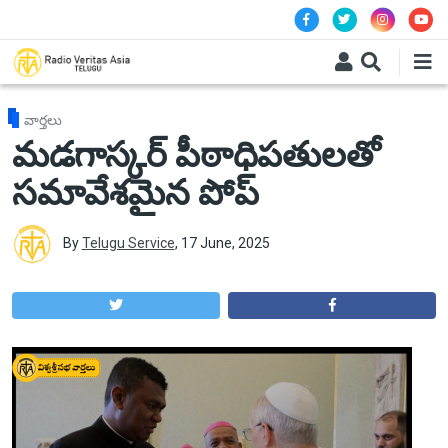
Skip to main content
వార్తలు
మడగాస్కర్ పీఠాధిపతులతో
సమావేశమైన పోప్
By
Telugu Service
,
17 June, 2025