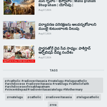
మన గృహం - భూగ్రహం | Mana gruham
Bhugraham | యోసేపు |
Aug 07, 2026
పర్యావరణ పరిరక్షణను అలవర్చుకోవాలని
ముంబై కుటుంబాలకు పిలుపు
Aug 07, 2026
ప్రార్థనతోనే దైవ సేవ సాధ్యం: పాకిస్తాన్‌
ఆర్చ్‌బిషప్ దివ్య సందేశం
Aug 07, 2026
TAGS
#catholic #radioveritasasia #rvatelugu #telugucatholic
#archdiocese #radioveritasasia #rvatelugu #catholicfaith
#archdioceseofvisakhapatnam
#vincentdepaul#radioveritasasiatelugu #Mothermary
rvatelugu
catholic
radioveritasasia
telugucatholic
rva