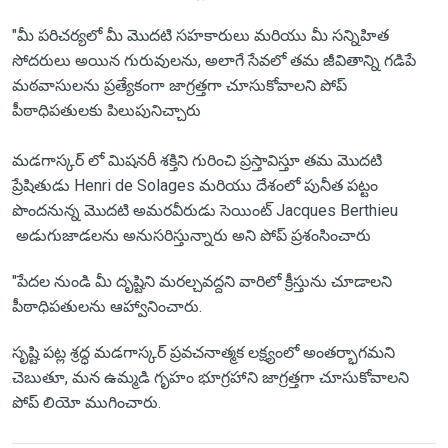
"మీ పరిచర్యలో మీ మొదటి సహకారులు మరియు మీ సన్నిహిత
సోదరులు అయిన గురువులను, అలాగే సేవలో తమ జీవితాన్ని గడిపే
మఠవాసులను ప్రత్యేకంగా జాగ్రత్తగా చూసుకోవాలని పోప్
పీఠాధిపతులకు పిలుపునిచ్చారు
మడగాస్కర్ లో మిషనరీ శక్తిని గురించి ప్రస్తావిస్తూ తమ మొదటి
ప్రేషితుడు Henri de Solages మరియు దేశంలో పునీత పట్టం
పొందనున్న మొదటి అమరవీరుడు సెయింట్ Jacques Berthieu
అడుగుజాడలను అనుసరిస్తున్నారు అని పోప్ ప్రశంసించారు
"పేదల నుండి మీ దృష్టిని మరల్చవద్దని వారిలో క్రీస్తును చూడాలని
పీఠాధిపతులను ఆహ్వానించారు.
సృష్టి పట్ల శ్రద్ధ మడగాస్కర్ ప్రవచనాత్మక లక్ష్యంలో అంతర్భాగమని
చెబుతూ, మన ఉమ్మడి గృహం భూగ్రహాని జాగ్రత్తగా చూసుకోవాలని
పోప్ లియో ముగించారు.