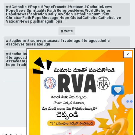
#Catholic #Pope #PopeFrancis #Vatican #CatholicNews
PopeNews Spirituality Faith ReligiousNews WorldReligion
PapalNews Inspiration DailyDevotion CatholicCommunity
ChristianFaith PopeMessage Hope GlobalCatholic CatholicLive
VaticanNews pujithanagalli pjsri
rvate
#catholic #radioveritasasia #rvatelugu #telugucatholic
#radioveritasasiatelugu
#catholicchurchnews #catholictelugu #telugucatholic
×
#telugucatholicchurch #radioveritasasia #rvatelugu
#PraveenLakkisetti #reflection #advent #christmas #messageof
hope #radioveritas #rvatelugu #viral #insta
STAY CONNECTED WITH US!