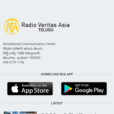
Amruthavani Communication Center
రేడియో వెరితాస్ ఆసియ తెలుగు,
పోస్ట్ బాక్స్ 1588, సికింద్రాబాద్,
తెలంగాణ , ఇండియా -530003
040 2770 1156
DOWNLOAD RVA APP
LATEST