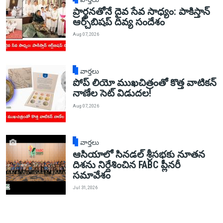
ప్రార్థనతోనే దైవ సేవ సాధ్యం: పాకిస్తాన్‌
ఆర్చ్‌బిషప్ దివ్య సందేశం
Aug 07, 2026
వార్తలు
పోప్ లియో ముఖచిత్రంతో కొత్త వాటికన్
నాణేల సెట్ విడుదల!
Aug 07, 2026
వార్తలు
ఆసియాలో సినడల్ శ్రీసభకు నూతన
దిశను నిర్దేశించిన FABC ప్లీనరీ
సమావేశం
Jul 31, 2026