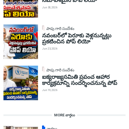
సమావేశమైన పోప్ లియో
Jun 30, 2026
పాపు గారి సందేశం
నవంబర్‌లో పెరూకు వెళ్లనున్నట్లు
ప్రకటించిన పోప్ లియో
Jun 23, 2026
పాపు గారి సందేశం
ఐక్యరాజ్యసమితి ప్రపంచ ఆహార
కార్యక్రమాన్ని సందర్శించనున్న పోప్
Jun 19, 2026
MORE వార్తలు
వార్తలు