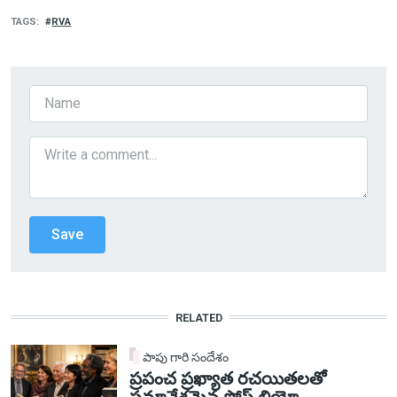
TAGS
RVA
RELATED
పాపు గారి సందేశం
ప్రపంచ ప్రఖ్యాత రచయితలతో