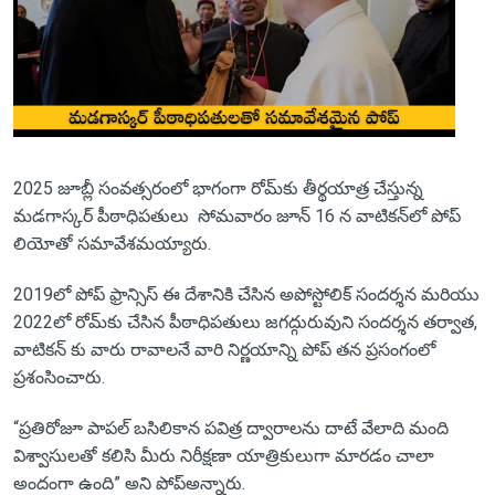
2025 జూబ్లీ సంవత్సరంలో భాగంగా రోమ్‌కు తీర్థయాత్ర చేస్తున్న
మడగాస్కర్ పీఠాధిపతులు సోమవారం జూన్ 16 న వాటికన్‌లో పోప్
లియోతో సమావేశమయ్యారు.
2019లో పోప్ ఫ్రాన్సిస్ ఈ దేశానికి చేసిన అపోస్టోలిక్ సందర్శన మరియు
2022లో రోమ్‌కు చేసిన పీఠాధిపతులు జగద్గురువుని సందర్శన తర్వాత,
వాటికన్ కు వారు రావాలనే వారి నిర్ణయాన్ని పోప్ తన ప్రసంగంలో
ప్రశంసించారు.
“ప్రతిరోజూ పాపల్ బసిలికాన పవిత్ర ద్వారాలను దాటే వేలాది మంది
విశ్వాసులతో కలిసి మీరు నిరీక్షణా యాత్రికులుగా మారడం చాలా
అందంగా ఉంది” అని పోప్అన్నారు.