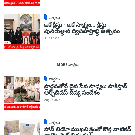
వార్తలు
ఒకే క్రీస్తు - ఒకే సాక్ష్యం... క్రీస్తు
పునరుత్థాన ద్విసహస్రాబ్ది ఉత్సవం
Jul 01, 2026
MORE వార్తలు
వార్తలు
ప్రార్థనతోనే దైవ సేవ సాధ్యం: పాకిస్తాన్‌
ఆర్చ్‌బిషప్ దివ్య సందేశం
Aug 07, 2026
వార్తలు
పోప్ లియో ముఖచిత్రంతో కొత్త వాటికన్