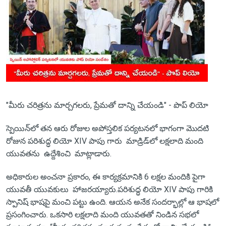
"మీరు చరిత్రను మార్చగలరు, ప్రేమతో దాన్ని చేయండి" - పొప్ లియో
స్పెయిన్‌లో తన ఆరు రోజుల అపోస్తలిక పర్యటనలో భాగంగా మొదటి
రోజున పరిశుద్ధ లియో XIV పాపు గారు మాడ్రిడ్‌లో లక్షలాది మంది
యువతను ఉద్దేశించి మాట్లాడారు.
అధికారుల అంచనా ప్రకారం, ఈ కార్యక్రమానికి 6 లక్షల మందికి పైగా
యువతీ యువకులు హాజరయ్యారు.పరిశుద్ధ లియో XIV పాపు గారికి
స్పానిష్ భాషపై మంచి పట్టు ఉంది. ఆయన అనేక సందర్భాల్లో ఆ భాషలో
ప్రసంగించారు. ఒకసారి లక్షలాది మంది యువతతో నిండిన సభలో