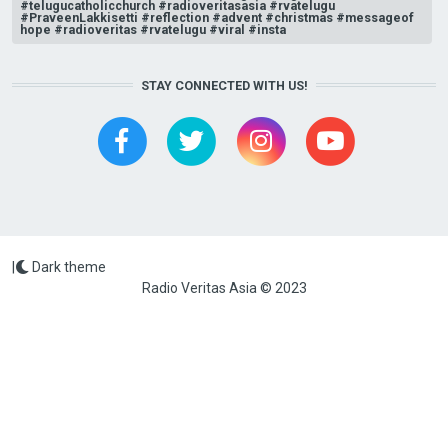
#telugucatholicchurch #radioveritasasia #rvatelugu
#PraveenLakkisetti #reflection #advent #christmas #messageof
hope #radioveritas #rvatelugu #viral #insta
STAY CONNECTED WITH US!
|
Dark theme
Radio Veritas Asia © 2023