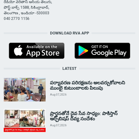
రేడియో వెరితాస్ ఆసియ తెలుగు,
పోస్ట్ బాక్స్ 1588, సికింద్రాబాద్,
తెలంగాణ , ఇండియా -530003
040 2770 1156
DOWNLOAD RVA APP
LATEST
పర్యావరణ పరిరక్షణను అలవర్చుకోవాలని
ముంబై కుటుంబాలకు పిలుపు
Aug 07, 2026
ప్రార్థనతోనే దైవ సేవ సాధ్యం: పాకిస్తాన్‌
ఆర్చ్‌బిషప్ దివ్య సందేశం
Aug 07, 2026