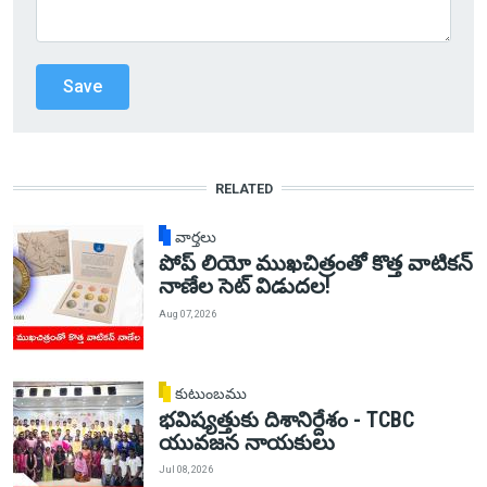
RELATED
వార్తలు
పోప్ లియో ముఖచిత్రంతో కొత్త వాటికన్
నాణేల సెట్ విడుదల!
Aug 07, 2026
కుటుంబము
భవిష్యత్తుకు దిశానిర్దేశం - TCBC
యువజన నాయకులు
Jul 08, 2026