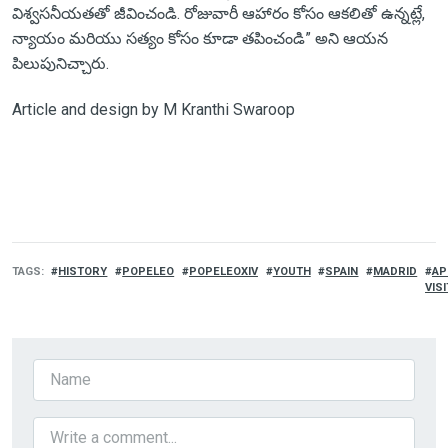
విశ్వసనీయతతో జీవించండి. రోజువారీ ఆహారం కోసం ఆకలితో ఉన్నట్లే,
న్యాయం మరియు సత్యం కోసం కూడా తపించండి” అని ఆయన
పిలుపునిచ్చారు.
Article and design by M Kranthi Swaroop
TAGS
HISTORY
POPELEO
POPELEOXIV
YOUTH
SPAIN
MADRID
AP
VISI