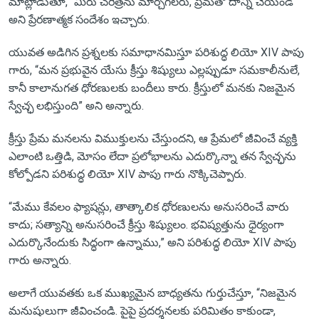
మాట్లాడుతూ, “మీరు చరిత్రను మార్చగలరు, ప్రేమతో దాన్ని చేయండి”
అని ప్రేరణాత్మక సందేశం ఇచ్చారు.
యువత అడిగిన ప్రశ్నలకు సమాధానమిస్తూ పరిశుద్ధ లియో XIV పాపు
గారు, “మన ప్రభువైన యేసు క్రీస్తు శిష్యులు ఎల్లప్పుడూ సమకాలీనులే,
కానీ కాలానుగత ధోరణులకు బందీలు కారు. క్రీస్తులో మనకు నిజమైన
స్వేచ్ఛ లభిస్తుంది” అని అన్నారు.
క్రీస్తు ప్రేమ మనలను విముక్తులను చేస్తుందని, ఆ ప్రేమలో జీవించే వ్యక్తి
ఎలాంటి ఒత్తిడి, మోసం లేదా ప్రలోభాలను ఎదుర్కొన్నా తన స్వేచ్ఛను
కోల్పోడని పరిశుద్ధ లియో XIV పాపు గారు నొక్కిచెప్పారు.
“మేము కేవలం ఫ్యాషన్లు, తాత్కాలిక ధోరణులను అనుసరించే వారు
కాదు; సత్యాన్ని అనుసరించే క్రీస్తు శిష్యులం. భవిష్యత్తును ధైర్యంగా
ఎదుర్కొనేందుకు సిద్ధంగా ఉన్నాము,” అని పరిశుద్ధ లియో XIV పాపు
గారు అన్నారు.
అలాగే యువతకు ఒక ముఖ్యమైన బాధ్యతను గుర్తుచేస్తూ, “నిజమైన
మనుషులుగా జీవించండి. పైపై ప్రదర్శనలకు పరిమితం కాకుండా,