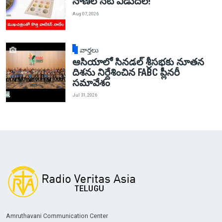
నాణేల సెట్ విడుదల!
Aug 07, 2026
వార్తలు
ఆసియాలో సినడల్ శ్రీసభకు నూతన
దిశను నిర్దేశించిన FABC ప్లీనరీ
సమావేశం
Jul 31, 2026
Amruthavani Communication Center