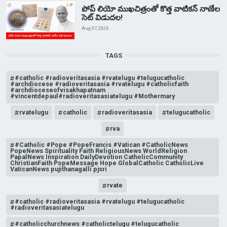
పోప్ లియో ముఖచిత్రంతో కొత్త వాటికన్ నాణేల
సెట్ విడుదల!
Aug 07, 2026
TAGS
#catholic #radioveritasasia #rvatelugu #telugucatholic
#archdiocese #radioveritasasia #rvatelugu #catholicfaith
#archdioceseofvisakhapatnam
#vincentdepaul#radioveritasasiatelugu #Mothermary
rvatelugu
catholic
radioveritasasia
telugucatholic
rva
#Catholic #Pope #PopeFrancis #Vatican #CatholicNews
PopeNews Spirituality Faith ReligiousNews WorldReligion
PapalNews Inspiration DailyDevotion CatholicCommunity
ChristianFaith PopeMessage Hope GlobalCatholic CatholicLive
VaticanNews pujithanagalli pjsri
rvate
#catholic #radioveritasasia #rvatelugu #telugucatholic
#radioveritasasiatelugu
#catholicchurchnews #catholictelugu #telugucatholic