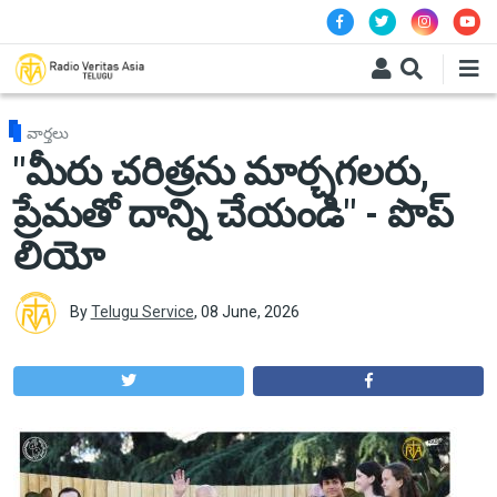
Skip to main content
వార్తలు
"మీరు చరిత్రను మార్చగలరు,
ప్రేమతో దాన్ని చేయండి" - పొప్
లియో
By
Telugu Service
,
08 June, 2026