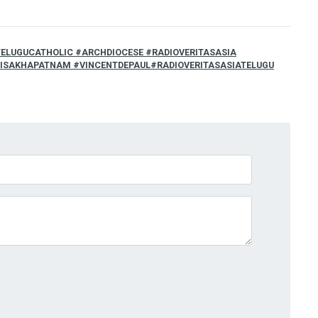
TELUGUCATHOLIC #ARCHDIOCESE #RADIOVERITASASIA
VISAKHAPATNAM #VINCENTDEPAUL#RADIOVERITASASIATELUGU