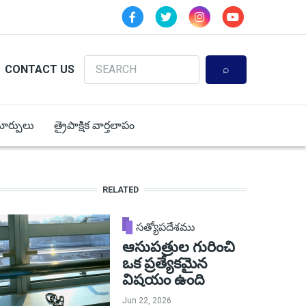
Search
CONTACT US
 మార్పులు
త్రైపాక్షిక వార్తలాపం
RELATED
సత్యోపదేశము
ఆసుపత్రుల గురించి
ఒక ప్రత్యేకమైన
విషయం ఉంది
Jun 22, 2026