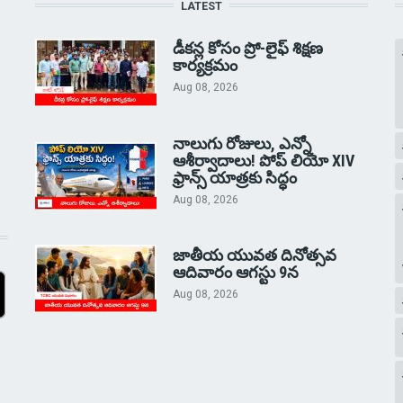
LATEST
డీకన్ల కోసం ప్రో-లైఫ్ శిక్షణ
కార్యక్రమం
Aug 08, 2026
నాలుగు రోజులు, ఎన్నో
ఆశీర్వాదాలు! పోప్ లియో XIV
ఫ్రాన్స్ యాత్రకు సిద్ధం
Aug 08, 2026
జాతీయ యువత దినోత్సవ
ఆదివారం ఆగస్టు 9న
Aug 08, 2026