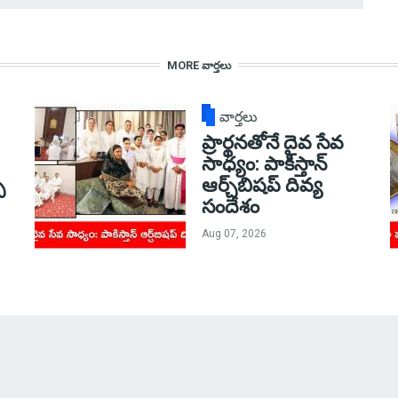
MORE వార్తలు
వార్తలు
ప్రార్థనతోనే దైవ సేవ
సాధ్యం: పాకిస్తాన్‌
్
ఆర్చ్‌బిషప్ దివ్య
సందేశం
Aug 07, 2026