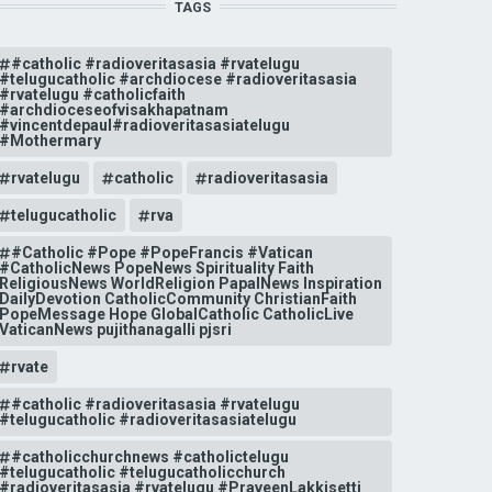
TAGS
#catholic #radioveritasasia #rvatelugu
#telugucatholic #archdiocese #radioveritasasia
#rvatelugu #catholicfaith
#archdioceseofvisakhapatnam
#vincentdepaul#radioveritasasiatelugu
#Mothermary
rvatelugu
catholic
radioveritasasia
telugucatholic
rva
#Catholic #Pope #PopeFrancis #Vatican
#CatholicNews PopeNews Spirituality Faith
ReligiousNews WorldReligion PapalNews Inspiration
DailyDevotion CatholicCommunity ChristianFaith
PopeMessage Hope GlobalCatholic CatholicLive
VaticanNews pujithanagalli pjsri
rvate
#catholic #radioveritasasia #rvatelugu
#telugucatholic #radioveritasasiatelugu
#catholicchurchnews #catholictelugu
#telugucatholic #telugucatholicchurch
#radioveritasasia #rvatelugu #PraveenLakkisetti