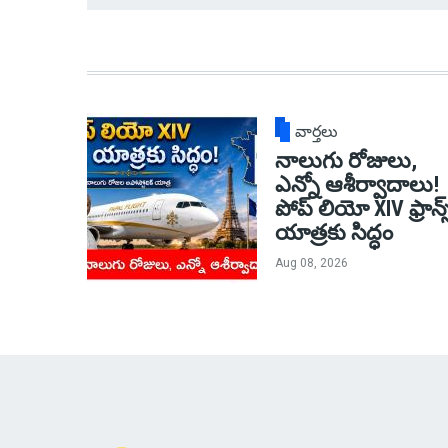
వార్తలు
నాలుగు రోజులు,
ఎన్నో ఆశీర్వాదాలు!
పోప్ లియో XIV ఫ్రాన్స
యాత్రకు సిద్ధం
Aug 08, 2026