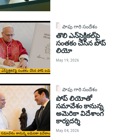
పాపు గారి సందేశం
తొలి ఎన్‌సైక్లికల్‌పై
సంతకం చేసిన పోప్
లియో
May 19, 2026
పాపు గారి సందేశం
పోప్ లియోతో
సమావేశం కానున్న
అమెరికా విదేశాంగ
కార్యదర్శి
May 04, 2026