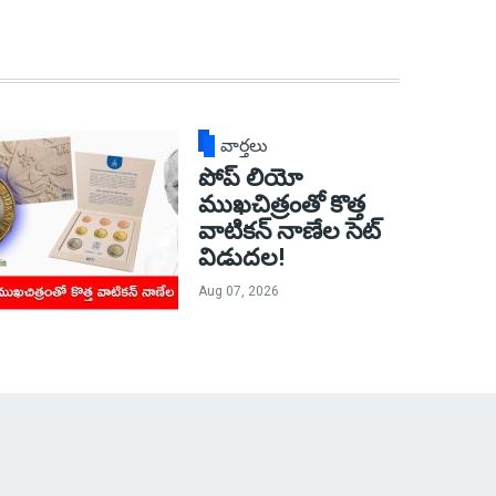
వార్తలు
పోప్ లియో
ముఖచిత్రంతో కొత్త
వాటికన్ నాణేల సెట్
విడుదల!
Aug 07, 2026