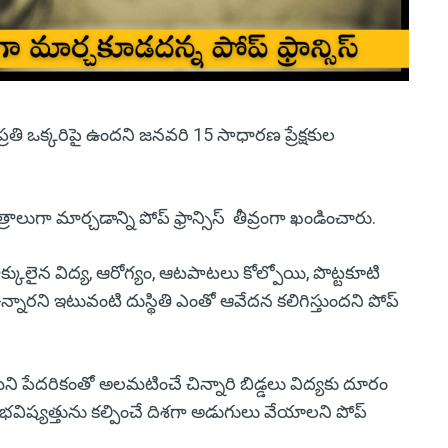
ప్రతి ఒక్కరిపై ఉందని జనవరి 15 సాధారణ ప్రేక్షకుల
లుగా మార్చడాన్ని పోప్ ఫ్రాన్సిస్ తీవ్రంగా ఖండించారు.
హక్కులైన విద్య, ఆరోగ్యం, ఆటపాటలు కోల్పోయి, పొట్టకూటి
న్నారని ఇటువంటి దుస్థితి ఎంతో ఆవేదన కలిగిస్తుందని పోప్
ి పేదరికంతో అలమటించే చిన్నారి బిడ్డలు విద్యకు దూరం
భవిష్యత్తును కల్పించే దిశగా అడుగులు వేయాలని పోప్