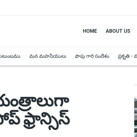
HOME
ABOUT US
కుటుంబము
మన మహనీయులు
పాపు గారి సందేశం
ప్రకృతి -
 యంత్రాలుగా
్ ఫ్రాన్సిస్