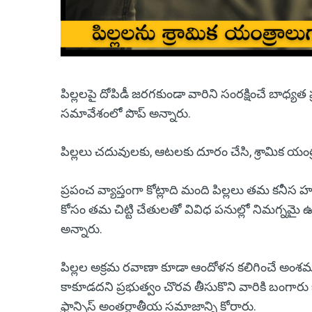
పిల్లలపై దోపిడీ జరగకుండా వారిని సంరక్షించే బాధ్యత 
సమావేశంలో పొప్ అన్నారు.
పిల్లలు చదువులకు, ఆటలకు దూరం చేసి, శ్రామిక యంత్రా
ప్రపంచ వ్యాప్తంగా కోట్లాది మంది పిల్లలు తమ కనీస 
కోసం తమ చిట్టి చేతులతో వివిధ పనుల్లో నిమగ్నమై ఉ
అన్నారు.
పిల్లల అక్రమ రవాణా కూడా ఆందోళన కలిగించే అంశమన
కాకూడదని ప్రభుత్వం చొరవ తీసుకొని వారికి బంగారు 
ఫ్రాన్సిస్ అంతర్జాతీయ సమాజాన్ని కోరారు.