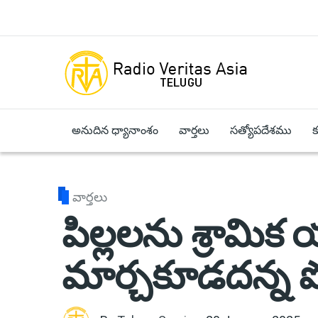
Skip to main content
అనుదిన ధ్యానాంశం
వార్తలు
సత్యోపదేశము
వార్తలు
పిల్లలను శ్రామిక
మార్చకూడదన్న పోప