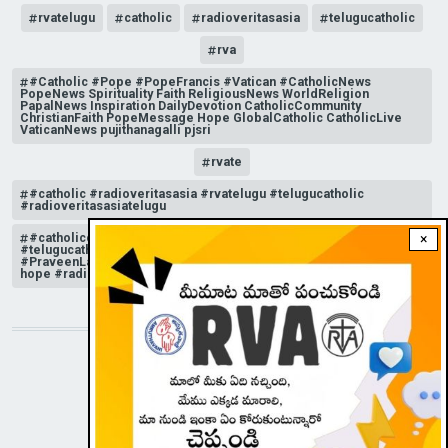
rvatelugu
catholic
radioveritasasia
telugucatholic
rva
#Catholic #Pope #PopeFrancis #Vatican #CatholicNews
PopeNews Spirituality Faith ReligiousNews WorldReligion
PapalNews Inspiration DailyDevotion CatholicCommunity
ChristianFaith PopeMessage Hope GlobalCatholic CatholicLive
VaticanNews pujithanagalli pjsri
rvate
#catholic #radioveritasasia #rvatelugu #telugucatholic
#radioveritasasiatelugu
#catholicchurchnews #catholictelugu #telugucatholic
×
#telugucatholicchurch #radioveritasasia #rvatelugu
#PraveenLakkisetti #reflection #advent #christmas #messageof
hope #radioveritas #rvatelugu #viral #insta
STAY CONNECTED WITH US!