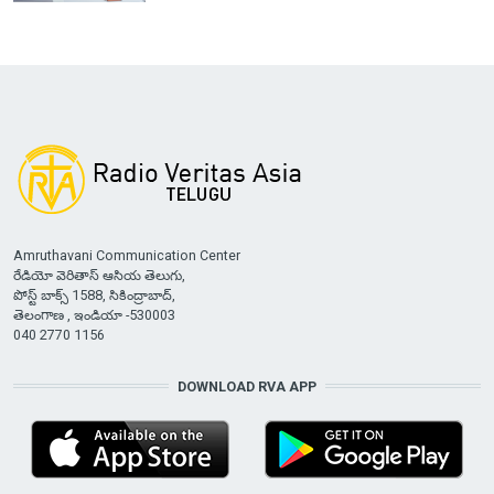
Amruthavani Communication Center
రేడియో వెరితాస్ ఆసియ తెలుగు,
పోస్ట్ బాక్స్ 1588, సికింద్రాబాద్,
తెలంగాణ , ఇండియా -530003
040 2770 1156
DOWNLOAD RVA APP