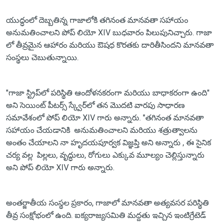
యుద్ధంలో దెబ్బతిన్న గాజాలోకి తగినంత మానవతా సహాయం
అనుమతించాలని పోప్ లియో XIV బుధవారం పిలుపునిచ్చారు. గాజా
లో తీవ్రమైన ఆహారం మరియు ఔషధ కొరతకు దారితీసిందని మానవతా
సంస్థలు చెబుతున్నాయి.
"గాజా స్ట్రిప్‌లో పరిస్థితి ఆందోళనకరంగా మరియు బాధాకరంగా ఉంది"
అని సెయింట్ పీటర్స్ స్క్వేర్‌లో తన మొదటి వారపు సాధారణ
సమావేశంలో పోప్ లియో XIV గారు అన్నారు. "తగినంత మానవతా
సహాయం చేయడానికి అనుమతించాలని మరియు శత్రుత్వాలను
అంతం చేయాలని నా హృదయపూర్వక విజ్ఞప్తి అని అన్నారు , ఈ సైనిక
చర్య వల్ల పిల్లలు, వృద్ధులు, రోగులు ఎక్కువ మూల్యం చెల్లిస్తున్నారు
అని పోప్ లియో XIV గారు అన్నారు.
అంతర్జాతీయ సంస్థల ప్రకారం, గాజాలో మానవతా అత్యవసర పరిస్థితి
తీవ్ర సంక్షోభంలో ఉంది. ఐక్యరాజ్యసమితి మద్దతు ఇచ్చిన ఇంటిగ్రేటెడ్