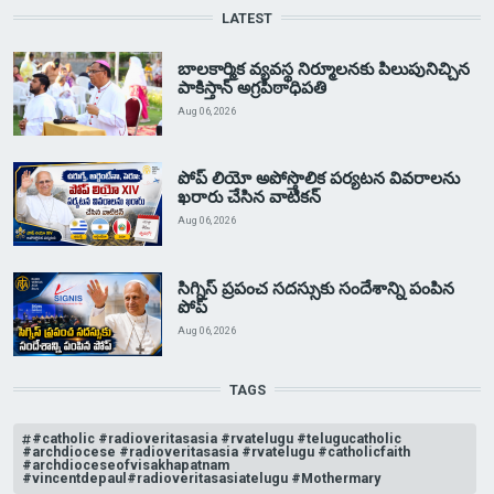
LATEST
బాలకార్మిక వ్యవస్థ నిర్మూలనకు పిలుపునిచ్చిన
పాకిస్తాన్ అగ్రపీఠాధిపతి
Aug 06, 2026
పోప్ లియో అపోస్తొలిక పర్యటన వివరాలను
ఖరారు చేసిన వాటికన్
Aug 06, 2026
సిగ్నిస్ ప్రపంచ సదస్సుకు సందేశాన్ని పంపిన
పోప్
Aug 06, 2026
TAGS
#catholic #radioveritasasia #rvatelugu #telugucatholic
#archdiocese #radioveritasasia #rvatelugu #catholicfaith
#archdioceseofvisakhapatnam
#vincentdepaul#radioveritasasiatelugu #Mothermary