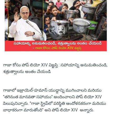
గాజా కోసం పోప్ లియో XIV విజ్ఞప్తి : సహాయాన్ని అనుమతించండి,
శత్రుత్వాలను అంతం చేయండి
గాజాలో ఇజ్రాయెల్-హమాస్ యుద్ధాన్ని ముగించాలని మరియు
"తగినంత మానవతా సహాయం" అందించాలని పోప్ లియో XIV
పిలుపునిచ్చారు. "గాజా స్ట్రిప్‌లో పరిస్థితి ఆందోళనకరంగా మరియు
బాధాకరంగా మారుతోంది" అని పోప్ లియో XIV అన్నారు.