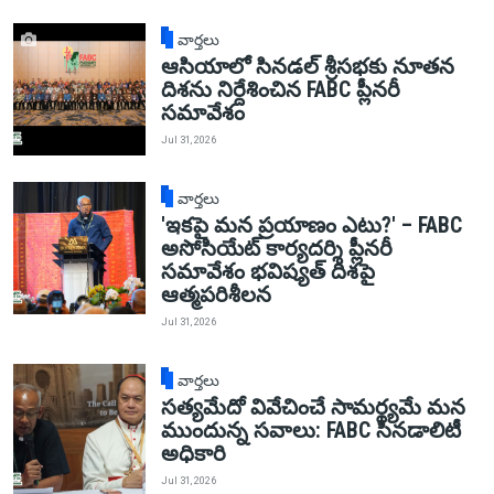
వార్తలు
ఆసియాలో సినడల్ శ్రీసభకు నూతన
దిశను నిర్దేశించిన FABC ప్లీనరీ
సమావేశం
Jul 31, 2026
వార్తలు
'ఇకపై మన ప్రయాణం ఎటు?' – FABC
అసోసియేట్ కార్యదర్శి ప్లీనరీ
సమావేశం భవిష్యత్ దిశపై
ఆత్మపరిశీలన
Jul 31, 2026
వార్తలు
సత్యమేదో వివేచించే సామర్థ్యమే మన
ముందున్న సవాలు: FABC సినడాలిటీ
అధికారి
Jul 31, 2026