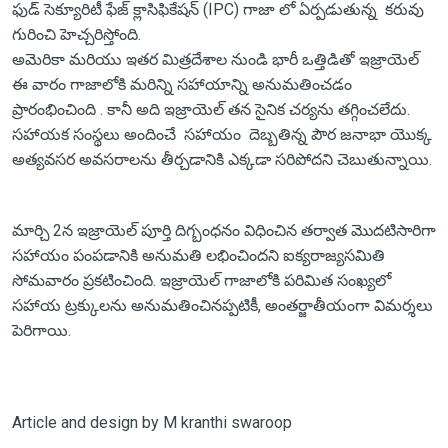
ఫుడ్ సెక్యూరిటీ ఫేజ్ క్లాసిఫికేషన్ (IPC) గాజా లో ఏర్పడుతున్న కరువు
గురించి హెచ్చరిస్తోంది.
అమెరికా మరియు ఇతర మిత్రదేశాల నుండి భారీ ఒత్తిడితో ఇజ్రాయెల్
ఈ వారం గాజాలోకి మరిన్ని సహాయాన్ని అనుమతించడం
ప్రారంభించింది . కానీ అది ఇజ్రాయెల్ తన సైనిక చర్యను తగ్గించలేదు.
సహాయక సంస్థలు అందించే సహాయం దెబ్బతిన్న పౌర జనాభా యొక్క
అత్యవసర అవసరాలను తీర్చడానికి ఎక్కడా సరిపోదని చెబుతున్నాయి.
మార్చి 2న ఇజ్రాయెల్ పూర్తి దిగ్బంధనం విధించిన తర్వాత మొదటిసారిగా
సహాయం పంపడానికి అనుమతి లభించిందని ఐక్యరాజ్యసమితి
సోమవారం ప్రకటించింది. ఇజ్రాయెల్ గాజాలోకి పరిమిత సంఖ్యలో
సహాయ ట్రక్కులను అనుమతించినప్పటికీ, అంతర్జాతీయంగా విమర్శలు
పెరిగాయి.
Article and design by M kranthi swaroop