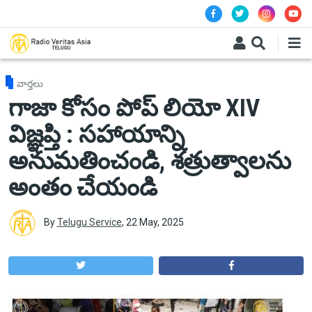
Skip to main content
వార్తలు
గాజా కోసం పోప్ లియో XIV
విజ్ఞప్తి : సహాయాన్ని
అనుమతించండి, శత్రుత్వాలను
అంతం చేయండి
By
Telugu Service
,
22 May, 2025