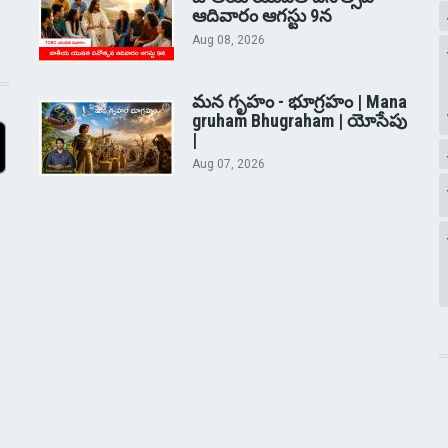
ఆదివారం ఆగస్టు 9న
Aug 08, 2026
మన గృహం - భూగ్రహం | Mana
gruham Bhugraham | యోసేపు
|
Aug 07, 2026