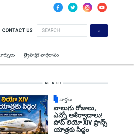
Search
CONTACT US
 మార్పులు
త్రైపాక్షిక వార్తలాపం
RELATED
వార్తలు
నాలుగు రోజులు,
ఎన్నో ఆశీర్వాదాలు!
పోప్ లియో XIV ఫ్రాన్స్
యాత్రకు సిద్ధం