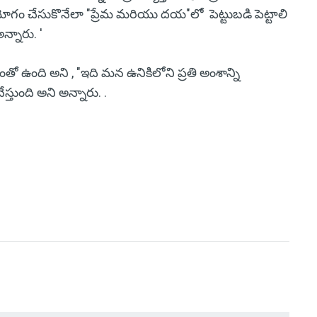
ియోగం చేసుకొనేలా "ప్రేమ మరియు దయ"లో పెట్టుబడి పెట్టాలి
న్నారు. '
తో ఉంది అని , "ఇది మన ఉనికిలోని ప్రతి అంశాన్ని
స్తుంది అని అన్నారు. .