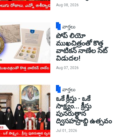
Aug 08, 2026
వార్తలు
పోప్ లియో
ముఖచిత్రంతో కొత్త
వాటికన్ నాణేల సెట్
విడుదల!
Aug 07, 2026
వార్తలు
ఒకే క్రీస్తు - ఒకే
సాక్ష్యం... క్రీస్తు
పునరుత్థాన
ద్విసహస్రాబ్ది ఉత్సవం
Jul 01, 2026