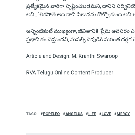
ప్రత్యేకమైన వారిగా సృష్టించబడమని, దానిని సద్విన
అని , "లేకపోతే అది దాని విలువను కోల్పోతుంది అని అ
అన్నింటికంటే ముఖ్యంగా, జీవితానికి ప్రేమ అవసరం ఎం
ప్రభావితం చేస్తుందని, మనల్ని దేవుడికి మరింత దగ్గర చే
Article and Design: M. Kranthi Swaroop
RVA Telugu Online Content Producer
TAGS
POPELEO
ANGELUS
LIFE
LOVE
MERCY