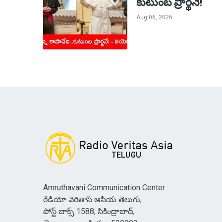
కుటుంబ ప్రార్థనే!
Aug 06, 2026
Amruthavani Communication Center
రేడియో వెరితాస్ ఆసియ తెలుగు,
పోస్ట్ బాక్స్ 1588, సికింద్రాబాద్,