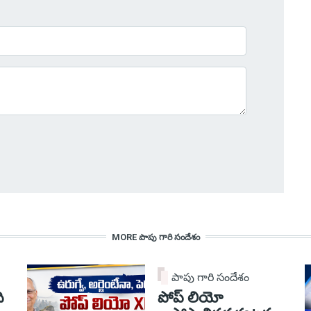
MORE పాపు గారి సందేశం
పాపు గారి సందేశం
ి
పోప్ లియో