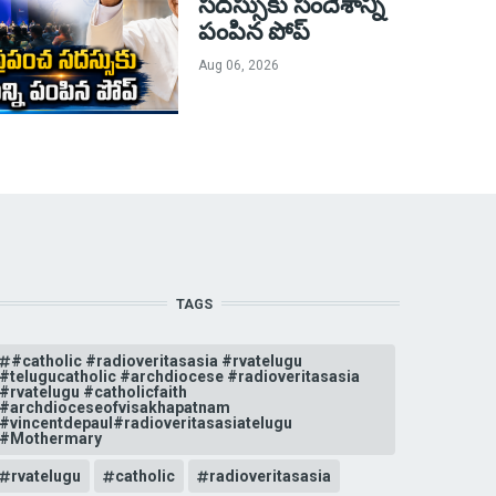
సదస్సుకు సందేశాన్ని
పంపిన పోప్
Aug 06, 2026
TAGS
#catholic #radioveritasasia #rvatelugu
#telugucatholic #archdiocese #radioveritasasia
#rvatelugu #catholicfaith
#archdioceseofvisakhapatnam
#vincentdepaul#radioveritasasiatelugu
#Mothermary
rvatelugu
catholic
radioveritasasia