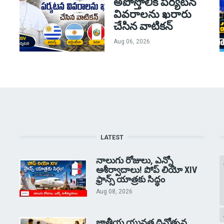
అపోస్తొలిక పర్యటన
వివరాలను ఖరారు
చేసిన వాటికన్
Aug 06, 2026
LATEST
నాలుగు రోజులు, ఎన్నో
ఆశీర్వాదాలు! పోప్ లియో XIV
ఫ్రాన్స్ యాత్రకు సిద్ధం
Aug 08, 2026
జాతీయ యువత దినోత్సవ