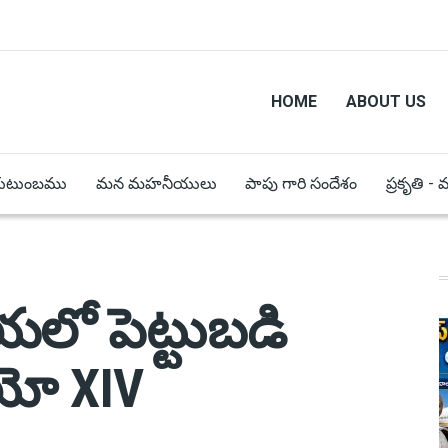
HOME
ABOUT US
కుటుంబము
మన మహనీయులు
పాపు గారి సందేశం
ప్రకృతి -
లో పెట్టుబడి
ియో XIV