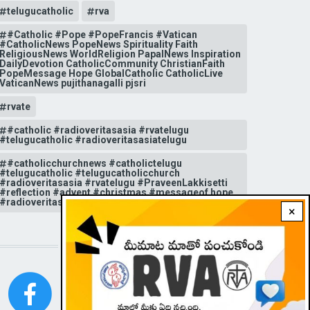
telugucatholic
rva
#Catholic #Pope #PopeFrancis #Vatican
#CatholicNews PopeNews Spirituality Faith
ReligiousNews WorldReligion PapalNews Inspiration
DailyDevotion CatholicCommunity ChristianFaith
PopeMessage Hope GlobalCatholic CatholicLive
VaticanNews pujithanagalli pjsri
rvate
#catholic #radioveritasasia #rvatelugu
#telugucatholic #radioveritasasiatelugu
#catholicchurchnews #catholictelugu
#telugucatholic #telugucatholicchurch
#radioveritasasia #rvatelugu #PraveenLakkisetti
#reflection #advent #christmas #messageof hope
#radioveritas #rvatelugu #viral #insta
×
STAY CONNECTED WITH US!