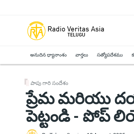
Skip to main content
అనుదిన ధ్యానాంశం
వార్తలు
సత్యోపదేశము
పాపు గారి సందేశం
ప్రేమ మరియు దయ
పెట్టండి - పోప్ ల