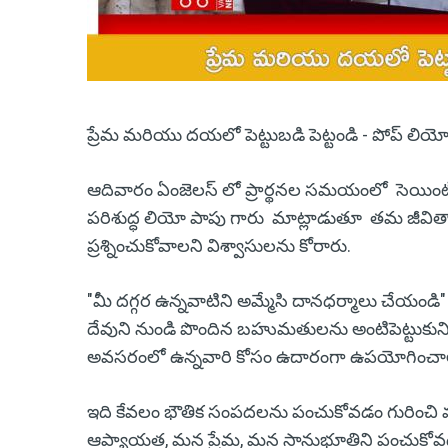
ప్రేమ మరియు దయలో పెట్టుబడి పెట్టండి - పోప్ లియ
ఆదివారం ఏంజెలస్ లో ప్రార్థనల సమయంలో సెయింట్ పీట
పరిశుద్ధ లియో పాపు గారు మాట్లాడుతూ తమ జీవితా
ప్రశ్నించుకోవాలని విశ్వాసులను కోరారు.
"మీ దగ్గర ఉన్నవాటిని అమ్మేసి దానధర్మాలు చేయండి" అనే
దేవుని నుండి పొందిన బహుమతులను అంటిపెట్టుకు
అవసరంలో ఉన్నవారి కోసం ఉదారంగా ఉపయోగించాలని 
ఇది కేవలం భౌతిక సంపదలను పంచుకోవడం గురించి
ఆప్యాయత, మన ప్రేమ, మన సానుభూతిని పంచుకోవడం అన