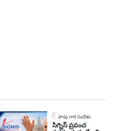
పాపు గారి సందేశం
సిగ్నిస్ ప్రపంచ