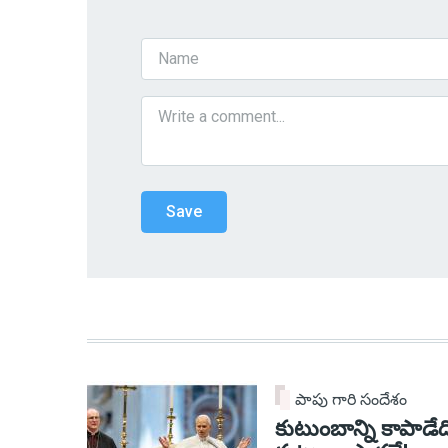
పాపు గారి సందేశం
కుటుంబాన్ని కాపాడేద