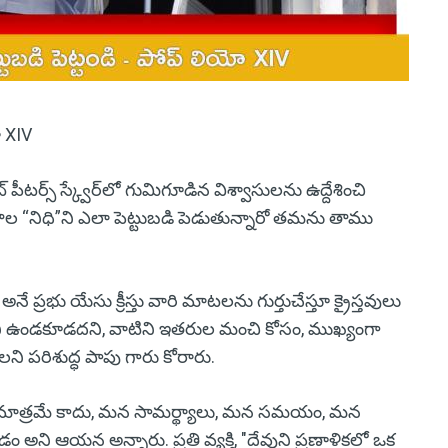
ో XIV
ర్స్ స్క్వేర్‌లో గుమిగూడిన విశ్వాసులను ఉద్దేశించి
ల “నిధి”ని ఎలా పెట్టుబడి పెడుతున్నారో తమను తాము
 ప్రభు యేసు క్రీస్తు వారి మాటలను గుర్తుచేస్తూ క్రైస్తవులు
ని ఉండకూడదని, వాటిని ఇతరుల మంచి కోసం, ముఖ్యంగా
పరిశుద్ధ పాపు గారు కోరారు.
 మాత్రమే కాదు, మన సామర్థ్యాలు, మన సమయం, మన
ి ఆయన అన్నారు. ప్రతి వ్యక్తి, "దేవుని ప్రణాళికలో ఒక