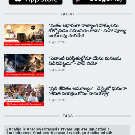
LATEST
“మతం ఆధారంగా రాజ్యాంగ హక్కులను
కోల్పోవడం సముచితం కాదు”- మహా పూజ్య
జయరావు పొలిమేర
Aug 10, 2026
“ఎలాంటి పరిస్థితుల్లోనూ యేసు మనలను
విడిచిపెట్టడు” - పోప్ లియో
Aug 10, 2026
“ప్రతి జీవితం అమూల్యం” | చెన్నైలో ఘనంగా
"జీవిత పరిరక్షణ కోసం పాదయాత్ర"
Aug 10, 2026
TAGS
#catholic #radioveritasasia #rvatelugu #telugucatholic
#archdiocese #radioveritasasia #rvatelugu #catholicfaith