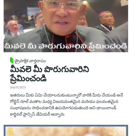
త్రైపాక్షిక వార్తలాపం
మీవలె మీ పొరుగువారిని
ప్రేమించండి
Sep 06, 2023
ఇతరులు మీకు ఏమి చేయాలనుకుంటున్నారో వారికి మీరు చేయండి అనే
గోల్డెన్ రూల్ మతాల మధ్య విజయవంతమైన మరియు ఫలవంతమైన
సంభాషణను సాధించడానికి ఉపయోగపడుతుంది అని థాయిలాండ్
కార్డినల్ ఫ్రాన్సిస్ జేవియర్ అన్నారు.