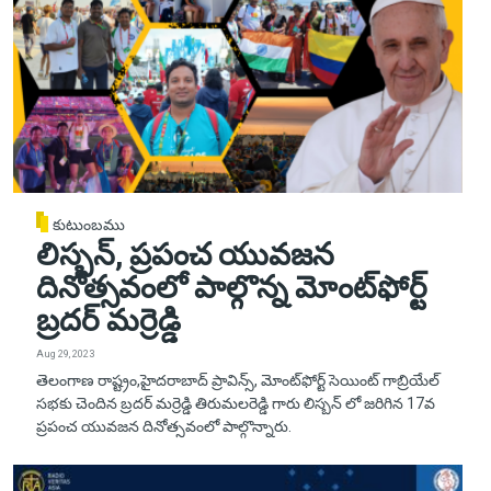
కుటుంబము
లిస్బన్, ప్రపంచ యువజన
దినోత్సవంలో పాల్గొన్న మోంట్‌ఫోర్ట్
బ్రదర్ మర్రెడ్డి
Aug 29, 2023
తెలంగాణ రాష్ట్రం,హైదరాబాద్ ప్రావిన్స్, మోంట్‌ఫోర్ట్ సెయింట్ గాబ్రియేల్
సభకు చెందిన బ్రదర్ మర్రెడ్డి తిరుమలరెడ్డి గారు లిస్బన్ లో జరిగిన 17వ
ప్రపంచ యువజన దినోత్సవంలో పాల్గొన్నారు.