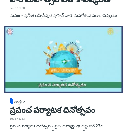
Sep 27, 2023
ఘనంగా పునీత అస్సీసీపుర ఫ్రాన్సిస్ వారి మహోత్సవ పతాకావిష్కరణ
వార్తలు
ప్రపంచ పర్యాటక దినోత్సవం
Sep 27, 2023
ప్రపంచ పర్యాటక దినోత్సవం ప్రపంచవ్యాప్తంగా సెప్టెంబర్ 27న