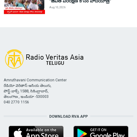
"జీవిత పరిరక్షణ కోసం పాదయాత్ర"
Aug 10, 2026
Amruthavani Communication Center
రేడియో వెరితాస్ ఆసియ తెలుగు,
పోస్ట్ బాక్స్ 1588, సికింద్రాబాద్,
తెలంగాణ , ఇండియా -530003
040 2770 1156
DOWNLOAD RVA APP