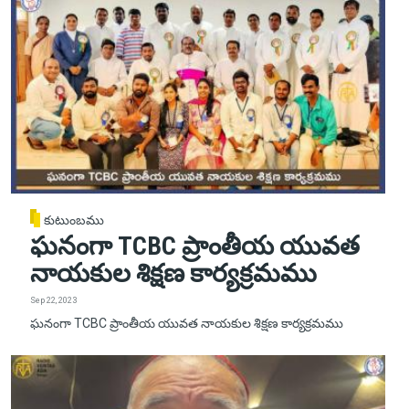
కుటుంబము
ఘనంగా TCBC ప్రాంతీయ యువత
నాయకుల శిక్షణ కార్యక్రమము
Sep 22, 2023
ఘనంగా TCBC ప్రాంతీయ యువత నాయకుల శిక్షణ కార్యక్రమము