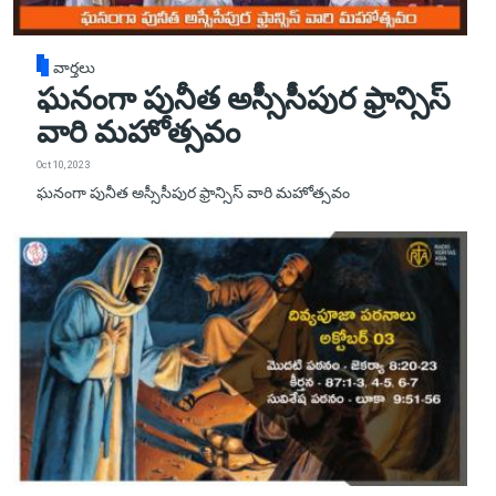
వార్తలు
ఘనంగా పునీత అస్సీసీపుర ఫ్రాన్సిస్
వారి మహోత్సవం
Oct 10, 2023
ఘనంగా పునీత అస్సీసీపుర ఫ్రాన్సిస్ వారి మహోత్సవం