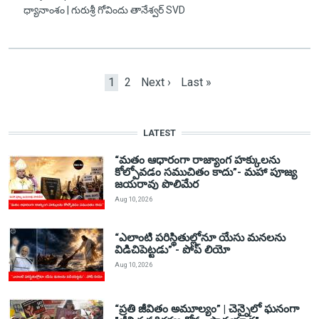
ధ్యానాంశం | గురుశ్రీ గోవిందు తానేశ్వర్ SVD
Pagination
Current page
Page
Next page
Last page
1
2
Next ›
Last »
LATEST
“మతం ఆధారంగా రాజ్యాంగ హక్కులను
కోల్పోవడం సముచితం కాదు”- మహా పూజ్య
జయరావు పొలిమేర
Aug 10, 2026
“ఎలాంటి పరిస్థితుల్లోనూ యేసు మనలను
విడిచిపెట్టడు” - పోప్ లియో
Aug 10, 2026
“ప్రతి జీవితం అమూల్యం” | చెన్నైలో ఘనంగా