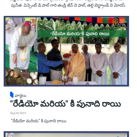
పునీత విన్సెంట్ డి పాల్ గారి తండ్రి జీన్ దె పాల్, తల్లి బెర్ట్రాండ్ దె మోరస్.
వార్తలు
"రేడియో మరియ" కి పునాది రాయి
Sep 26, 2023
"రేడియో మరియ" కి పునాది రాయి