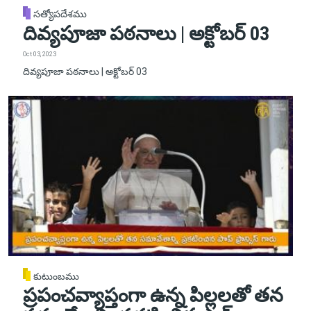
సత్యోపదేశము
దివ్యపూజా పఠనాలు | అక్టోబర్ 03
Oct 03, 2023
దివ్యపూజా పఠనాలు | అక్టోబర్ 03
కుటుంబము
ప్రపంచవ్యాప్తంగా ఉన్న పిల్లలతో తన