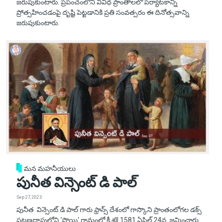
జరుపుకుంటారు. ప్రపంచంలోని వివిధ ప్రాంతాలలో పర్యాటకాన్ని
ప్రోత్సహించడంపై దృష్టి పెట్టడానికి ప్రతి సంవత్సరం ఈ దినోత్సవాన్ని
జరుపుకుంటారు.
మన మహనీయులు
పునీత విన్సెంట్ డి పాల్
Sep 27, 2023
పునీత విన్సెంట్ డి పాల్ గారు ఫ్రాన్స్ దేశంలో గాస్కొని ప్రాంతంలోగల డక్స్
పట్టణదాపులోని 'పొయి' గ్రామంలో క్రీ.శ|| 1581 ఏప్రిల్ 24న జన్మించారు.