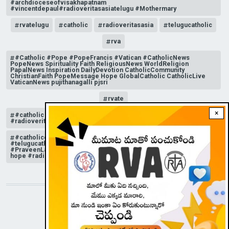
#archdioceseofvisakhapatnam
#vincentdepaul#radioveritasasiatelugu #Mothermary
rvatelugu
catholic
radioveritasasia
telugucatholic
rva
#Catholic #Pope #PopeFrancis #Vatican #CatholicNews
PopeNews Spirituality Faith ReligiousNews WorldReligion
PapalNews Inspiration DailyDevotion CatholicCommunity
ChristianFaith PopeMessage Hope GlobalCatholic CatholicLive
VaticanNews pujithanagalli pjsri
rvate
×
#catholic #radioveritasasia #rvatelugu #telugucatholic
#radioveritasasiatelugu
#catholicchurchnews #catholictelugu #telugucatholic
#telugucatholicchurch #radioveritasasia #rvatelugu
#PraveenLakkisetti #reflection #advent #christmas #messageof
hope #radioveritas #rvatelugu #viral #insta
STAY CONNECTED WITH US!