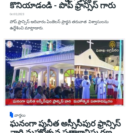
కొనియాడండి - పొప్ ఫ్రాన్సిస్ గారు
Oct 03, 2023
పోప్ ఫ్రాన్సిస్ ఆదివారం ఏంజెలస్ ప్రార్థన తరువాత విశ్వాసులను
ఉద్దేశించి మాట్లాడారు.
వార్తలు
ఘనంగా పునీత అస్సీసీపుర ఫ్రాన్సిస్
వారి మహోత్సవ పతాకావిష్కరణ