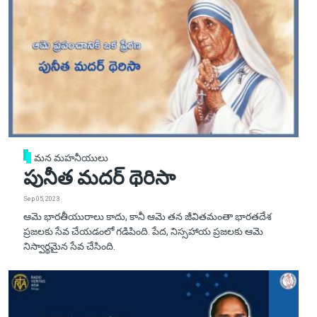
మన మహనీయులు
పునీత మదర్ థెరిసా
Sep 05, 2023
ఆమె భారతీయురాలు కాదు, కానీ ఆమె తన జీవితమంతా భారతదేశ
ప్రజలకు సేవ చేయడంలో గడిపింది. పేద, నిస్సహాయ ప్రజలకు ఆమె
నిస్వార్థమైన సేవ చేసింది.