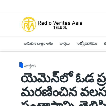
Skip to main content
అనుదిన ధ్యానాంశం
వార్తలు
సత్యోపదేశము
వార్తలు
యెమెన్‌లో ఓడ ప
మరణించిన వలస
సంతాపాన్ని తెలిప