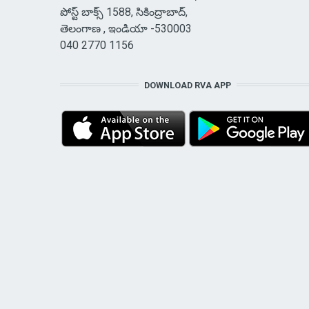
పోస్ట్ బాక్స్ 1588, సికింద్రాబాద్,
తెలంగాణ , ఇండియా -530003
040 2770 1156
DOWNLOAD RVA APP