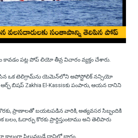
వడం పట్ల పోప్ లియో తీవ్ర విచారం వ్యక్తం చేశారు.
చేసిన ఒక టెలిగ్రామ్‌ను యెమెన్‌లోని అపోస్టోలిక్ నన్సియో
ిధి ఆర్చ్ బిషప్ Zakhia El-Kassisకు పంపారు, ఆయన దానిని
ొరకు, ప్రాణాలతో బయటపడిన వారికి, అత్యవసర సిబ్బందికి
లం, ఓదార్పు కొరకు ప్రార్దిస్తుంటాము అని తెలిపారు
ాలా కాలంగా పిలువబడే దానిలో భాగం.