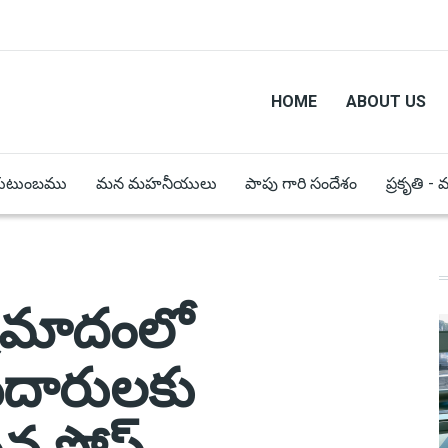
HOME
ABOUT US
కుటుంబము
మన మహనీయులు
పాపు గారి సందేశం
ప్రకృతి -
్రమాదంలో
దారులకు
ిన పోప్