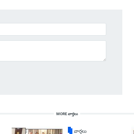
MORE వార్తలు
వార్తలు