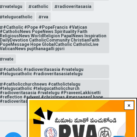
rvatelugu
catholic
radioveritasasia
telugucatholic
rva
#Catholic #Pope #PopeFrancis #Vatican
#CatholicNews PopeNews Spirituality Faith
ReligiousNews WorldReligion PapalNews Inspiration
DailyDevotion CatholicCommunity ChristianFaith
PopeMessage Hope GlobalCatholic CatholicLive
VaticanNews pujithanagalli pjsri
rvate
#catholic #radioveritasasia #rvatelugu
#telugucatholic #radioveritasasiatelugu
#catholicchurchnews #catholictelugu
#telugucatholic #telugucatholicchurch
#radioveritasasia #rvatelugu #PraveenLakkisetti
#reflection #advent #christmas #messageof hope
#radioveritas #rvatelugu #viral #insta
×
STAY CONNECTED WITH US!