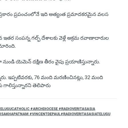
) ప్రకారం ప్రపంచంలోనే ఇది అత్యంత ప్రమాదకరమైన వలస
 ఇతర సంపన్న గల్ఫ్ దేశాలకు వెళ్లే అక్రమ రవాణాదారుల
మారింది.
డి యెమెన్ దక్షిణ తీరం వైపు ప్రయాణిస్తున్నారు.
నారు. ఇప్పటివరకు, 76 మంది మరణించినట్లు, 32 మంది
ాలిస్తున్నారని తెలిపారు
TELUGUCATHOLIC #ARCHDIOCESE #RADIOVERITASASIA
VISAKHAPATNAM #VINCENTDEPAUL#RADIOVERITASASIATELUGU