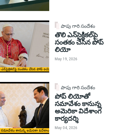
పాపు గారి సందేశం
తొలి ఎన్‌సైక్లికల్‌పై
సంతకం చేసిన పోప్
లియో
May 19, 2026
పాపు గారి సందేశం
పోప్ లియోతో
సమావేశం కానున్న
అమెరికా విదేశాంగ
కార్యదర్శి
May 04, 2026