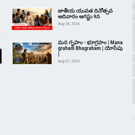
జాతీయ యువత దినోత్సవ
ఆదివారం ఆగస్టు 9న
Aug 08, 2026
మన గృహం - భూగ్రహం | Mana
gruham Bhugraham | యోసేపు
|
Aug 07, 2026