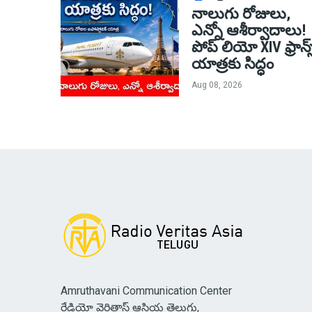
నాలుగు రోజులు,
ఎన్నో ఆశీర్వాదాలు!
పోప్ లియో XIV ఫ్రాన్స
యాత్రకు సిద్ధం
Aug 08, 2026
Amruthavani Communication Center
రేడియో వెరితాస్ ఆసియ తెలుగు,