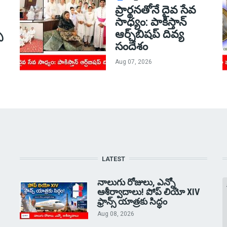
ప్రార్థనతోనే దైవ సేవ
సాధ్యం: పాకిస్తాన్‌
్
ఆర్చ్‌బిషప్ దివ్య
సందేశం
Aug 07, 2026
LATEST
నాలుగు రోజులు, ఎన్నో
ఆశీర్వాదాలు! పోప్ లియో XIV
ఫ్రాన్స్ యాత్రకు సిద్ధం
Aug 08, 2026