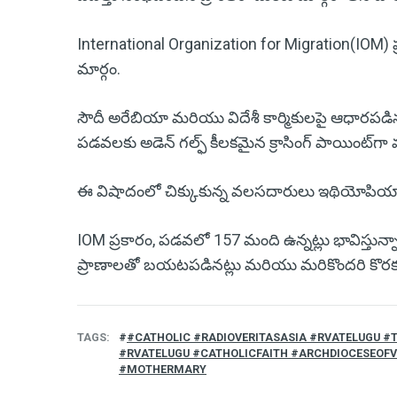
International Organization for Migration(IOM
మార్గం.
సౌదీ అరేబియా మరియు విదేశీ కార్మికులపై ఆధారపడిన
పడవలకు అడెన్ గల్ఫ్ కీలకమైన క్రాసింగ్ పాయింట్‌గా 
ఈ విషాదంలో చిక్కుకున్న వలసదారులు ఇథియోపియా నుం
IOM ప్రకారం, పడవలో 157 మంది ఉన్నట్లు భావిస్తున్
ప్రాణాలతో బయటపడినట్లు మరియు మరికొందరి కొరకు గ
TAGS
#CATHOLIC #RADIOVERITASASIA #RVATELUGU #
#RVATELUGU #CATHOLICFAITH #ARCHDIOCESEOF
#MOTHERMARY