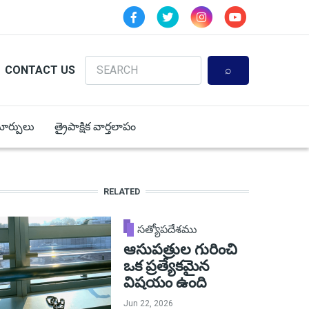
Search
CONTACT US
 మార్పులు
త్రైపాక్షిక వార్తలాపం
RELATED
సత్యోపదేశము
ఆసుపత్రుల గురించి
ఒక ప్రత్యేకమైన
విషయం ఉంది
Jun 22, 2026