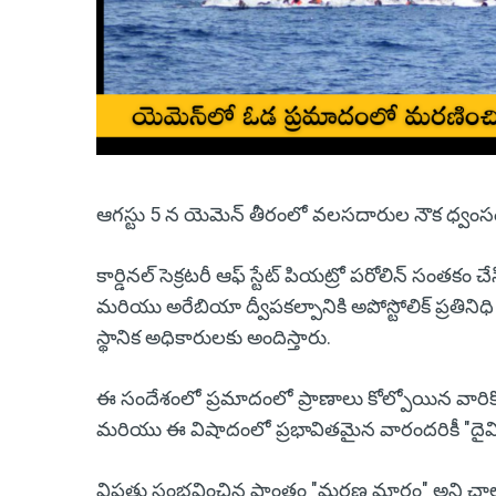
ఆగస్టు 5 న యెమెన్ తీరంలో వలసదారుల నౌక ధ్వంసం కా
కార్డినల్ సెక్రటరీ ఆఫ్ స్టేట్ పియట్రో పరోలిన్ సంతకం 
మరియు అరేబియా ద్వీపకల్పానికి అపోస్టోలిక్ ప్రతిన
స్థానిక అధికారులకు అందిస్తారు.
ఈ సందేశంలో ప్రమాదంలో ప్రాణాలు కోల్పోయిన వారిక
మరియు ఈ విషాదంలో ప్రభావితమైన వారందరికీ "దైవిక బ
విపత్తు సంభవించిన ప్రాంతం "మరణ మార్గం" అని చ