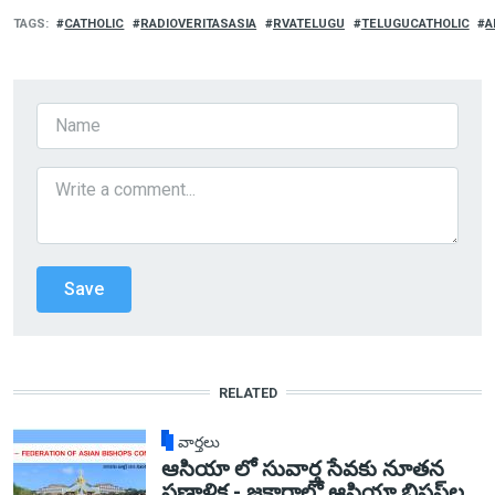
TAGS
CATHOLIC
RADIOVERITASASIA
RVATELUGU
TELUGUCATHOLIC
A
RELATED
వార్తలు
ఆసియా లో సువార్త సేవకు నూతన
ప్రణాళిక - జకార్తాలో ఆసియా బిషప్‌ల