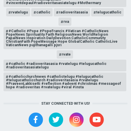
#vincentdepaul#radioveritasasiatelugu #Mothermary
rvatelugu
catholic
radioveritasasia
telugucatholic
rva
#Catholic #Pope #PopeFrancis #Vatican #CatholicNews
PopeNews Spirituality Faith ReligiousNews WorldReligion
PapalNews Inspiration DailyDevotion CatholicCommunity
ChristianFaith PopeMessage Hope GlobalCatholic CatholicLive
VaticanNews pujithanagalli pjsri
rvate
#catholic #radioveritasasia #rvatelugu #telugucatholic
#radioveritasasiatelugu
#catholicchurchnews #catholictelugu #telugucatholic
#telugucatholicchurch #radioveritasasia #rvatelugu
#PraveenLakkisetti #reflection #advent #christmas #messageof
hope #radioveritas #rvatelugu #viral #insta
STAY CONNECTED WITH US!