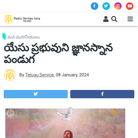
Skip to main content
మన మహనీయులు
యేసు ప్రభువుని జ్ఞానస్నాన
పండుగ
By
Telugu Service
,
08 January, 2024