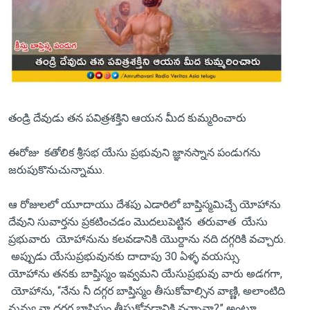
తండ్రి దేవుడు తన పవిత్రశక్తిని ఆయన మీద కుమ్మరించారు
ఈరోజు కతోలిక శ్రీసభ యేసు ప్రభువుని జ్ఞానస్నాన పండుగను
జరుపుకొనుచున్నాము.
ఆ రోజులలో యూదాయు దేశపు ఎడారిలో బాప్తిస్మమిచ్చే యోహాను
దేవుని సువార్తను ప్రకటించడం మొదలుపెట్టిన తరువాత యేసు
ప్రభువారు యోహానును కలవడానికి యొర్దాను నది దగ్గరికి వచ్చారు.
అప్పుడు యేసుప్రభువునకు దాదాపు 30 ఏళ్ళ వయస్సు.
యోహాను తనకు బాప్తిస్మం ఇవ్వమని యేసుప్రభువు వారు అడగగా,
యోహాను, “నేను నీ దగ్గర బాప్తిస్మం తీసుకోవాల్సిన వాణ్ణి, అలాంటిది
నువ్వు నా దగ్గర బాప్తిస్మం తీసుకోవడానికి వచ్చావా?” అంటూ