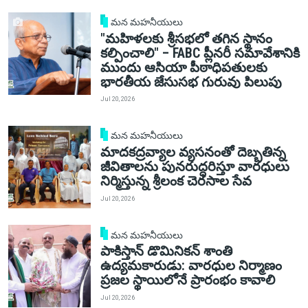
మన మహనీయులు
"మహిళలకు శ్రీసభలో తగిన స్థానం
కల్పించాలి" – FABC ప్లీనరీ సమావేశానికి
ముందు ఆసియా పీఠాధిపతులకు
భారతీయ జేసుసభ గురువు పిలుపు
Jul 20, 2026
మన మహనీయులు
మాదకద్రవ్యాల వ్యసనంతో దెబ్బతిన్న
జీవితాలను పునరుద్ధరిస్తూ వారధులు
నిర్మిస్తున్న శ్రీలంక చెరసాల సేవ
Jul 20, 2026
మన మహనీయులు
పాకిస్తాన్ డొమినికన్ శాంతి
ఉద్యమకారుడు: వారధుల నిర్మాణం
ప్రజల స్థాయిలోనే ప్రారంభం కావాలి
Jul 20, 2026