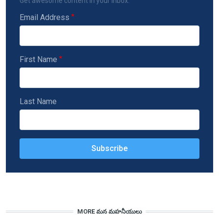
Get awesome content in your inbox.
Email Address
First Name
Last Name
MORE మన మహనీయులు