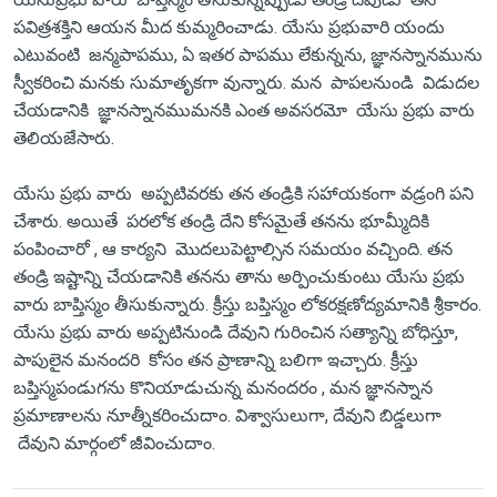
పవిత్రశక్తిని ఆయన మీద కుమ్మరించాడు. యేసు ప్రభువారి యందు
ఎటువంటి జన్మపాపము, ఏ ఇతర పాపము లేకున్నను, జ్ఞానస్నానమును
స్వీకరించి మనకు సుమాతృకగా వున్నారు. మన పాపలనుండి విడుదల
చేయడానికి జ్ఞానస్నానముమనకి ఎంత అవసరమో యేసు ప్రభు వారు
తెలియజేసారు.
యేసు ప్రభు వారు అప్పటివరకు తన తండ్రికి సహాయకంగా వడ్రంగి పని
చేశారు. అయితే పరలోక తండ్రి దేని కోసమైతే తనను భూమ్మీదికి
పంపించారో , ఆ కార్యని మొదలుపెట్టాల్సిన సమయం వచ్చింది. తన
తండ్రి ఇష్టాన్ని చేయడానికి తనను తాను అర్పించుకుంటు యేసు ప్రభు
వారు బాప్తిస్మం తీసుకున్నారు. క్రీస్తు బప్తిస్మం లోకరక్షణోద్యమానికి శ్రీకారం.
యేసు ప్రభు వారు అప్పటినుండి దేవుని గురించిన సత్యాన్ని బోధిస్తూ,
పాపులైన మనందరి కోసం తన ప్రాణాన్ని బలిగా ఇచ్చారు. క్రీస్తు
బప్తిస్మపండుగను కొనియాడుచున్న మనందరం , మన జ్ఞానస్నాన
ప్రమాణాలను నూత్నీకరించుదాం. విశ్వాసులుగా, దేవుని బిడ్డలుగా
దేవుని మార్గంలో జీవించుదాం.