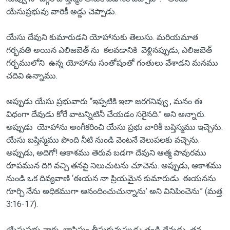
యేసుప్రభువు వారికీ అడ్డు చెప్పాడు.
యేసు దేవుని కుమారుడని యోహానుకు తెలుసు. మరియమాత
గర్భవతి అయిన ఎలిజబెత్ ను కలవడానికి వెళ్లినప్పుడు, ఎలిజబెత్
గర్భములోని ఉన్న యోహాను సంతోషంతో గంతులు వేశాడని మనము
చదివి ఉన్నాము.
అప్పుడు యేసు ప్రభువారు “ఇప్పటికి ఇలా జరగనివ్వు , మనం ఈ
విధంగా దేవుడు కోరే వాటన్నిటినీ చేయడం సరైనది.” అని అన్నారు.
అప్పుడు యోహాను అంగీకరించి యేసు ప్రభు వారికీ బప్తిస్మము ఇచ్చెను.
యేసు బప్తిస్మము పొంది నీటి నుండి వెంటనే వెలుపలకు వచ్చెను.
అప్పుడు, అదిగో! ఆకాశము తెరువ బడగా దేవుని ఆత్మ పావురము
రూపమున దిగి వచ్చి తనపై నిలుచుటను చూచెను. అప్పుడు, ఆకాశము
నుండి ఒక దివ్యవాణి ‘ఈయన నా ప్రియమైన కుమారుడు. ఈయనను
గూర్చి నేను అధికముగా ఆనందించుచున్నాను’ అని వినిపించెను” (మత్త.
3:16-17).
యేసుప్రభు వారు బాప్తిస్మం తీసుకున్నప్పుడు తండ్రి దేవుడు తన