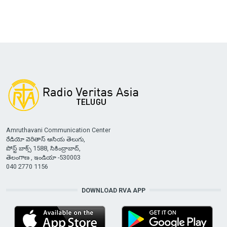
Amruthavani Communication Center
రేడియో వెరితాస్ ఆసియ తెలుగు,
పోస్ట్ బాక్స్ 1588, సికింద్రాబాద్,
తెలంగాణ , ఇండియా -530003
040 2770 1156
DOWNLOAD RVA APP