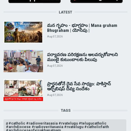
LATEST
మన గృహం - భూగ్రహం | Mana gruham
Bhugraham | యోసేపు |
Aug 07, 2026
పర్యావరణ పరిరక్షణను అలవర్చుకోవాలని
ముంబై కుటుంబాలకు పిలుపు
Aug 07, 2026
ప్రార్థనతోనే దైవ సేవ సాధ్యం: పాకిస్తాన్‌
ఆర్చ్‌బిషప్ దివ్య సందేశం
Aug 07, 2026
TAGS
#catholic #radioveritasasia #rvatelugu #telugucatholic
#archdiocese #radioveritasasia #rvatelugu #catholicfaith
#archdioceseofvisakhapatnam