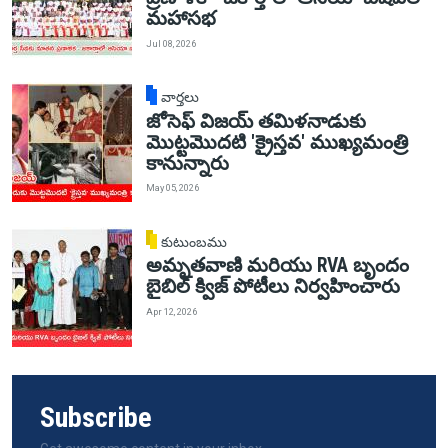
మహాసభ
Jul 08, 2026
వార్తలు
జోసెఫ్ విజయ్ తమిళనాడుకు
మొట్టమొదటి 'క్రైస్తవ' ముఖ్యమంత్రి
కానున్నారు
May 05, 2026
కుటుంబము
అమృతవాణి మరియు RVA బృందం
బైబిల్ క్విజ్ పోటీలు నిర్వహించారు
Apr 12, 2026
Subscribe