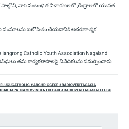
పాల్గొని, వారి సంబంధిత విచారణలలో ,కేంద్రాలలో యువత
రి సంఘాలను బలోపేతం చేయడానికి ఆచరణాత్మక
eliangrong Catholic Youth Association Nagaland
తినిధులు తమ కార్యకలాపాలపై నివేదికలను సమర్పించారు.
TELUGUCATHOLIC #ARCHDIOCESE #RADIOVERITASASIA
VISAKHAPATNAM #VINCENTDEPAUL#RADIOVERITASASIATELUGU