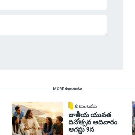
MORE కుటుంబము
కుటుంబము
జాతీయ యువత
దినోత్సవ ఆదివారం
ఆగస్టు 9న