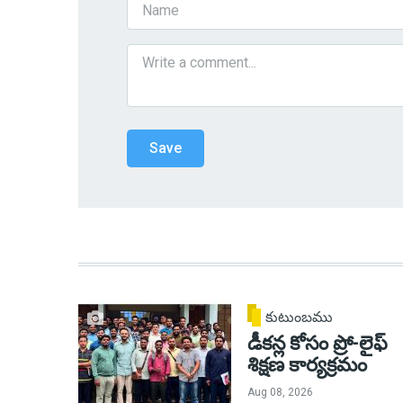
కుటుంబము
డీకన్ల కోసం ప్రో-లైఫ్
శిక్షణ కార్యక్రమం
Aug 08, 2026