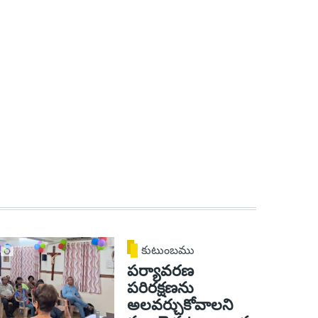
కుటుంబము
పర్యావరణ
పరిరక్షణను
అలవర్చుకోవాలని