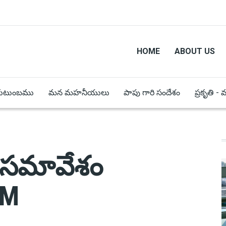
HOME
ABOUT US
కుటుంబము
మన మహనీయులు
పాపు గారి సందేశం
ప్రకృతి -
సమావేశం
YM