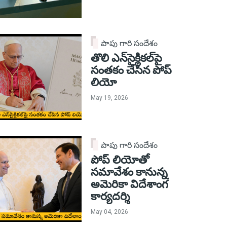
పాపు గారి సందేశం
తొలి ఎన్‌సైక్లికల్‌పై
సంతకం చేసిన పోప్
లియో
May 19, 2026
పాపు గారి సందేశం
పోప్ లియోతో
సమావేశం కానున్న
అమెరికా విదేశాంగ
కార్యదర్శి
May 04, 2026