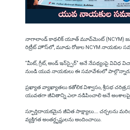
నాగాలాండ్ కాథలిక్ యూత్ మూవ్‌మెంట్ (NCYM) జనవ
రిట్రీట్ హౌస్‌లో, మూడు రోజుల NCYM నాయకుల 
"మీట్, గ్రీట్, అండ్ ఇన్‌స్పైర్" అనే నేపథ్యంపై వివ
నుండి యువ నాయకులు ఈ సమావేశంలో పాల్గొన్నార
ప్రఖ్యాత వ్యాఖ్యాతలు కతోలిక విశ్వాసం, శ్రీసభ చర
యువతగా జీవితాన్ని ఎలా నడిపించాలి అనే అంశాలపై మా
స్ఫూర్తిదాయకమైన జీవిత సాక్ష్యాలు.... చర్చలను 
వ్యక్తిగత అంతర్దృష్టులను అందించాయి.