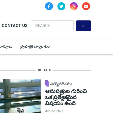
Search
CONTACT US
 మార్పులు
త్రైపాక్షిక వార్తలాపం
RELATED
సత్యోపదేశము
ఆసుపత్రుల గురించి
ఒక ప్రత్యేకమైన
విషయం ఉంది
Jun 22, 2026