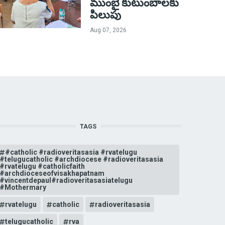
ముంబై కుటుంబాలకు
పిలుపు
Aug 07, 2026
TAGS
#catholic #radioveritasasia #rvatelugu
#telugucatholic #archdiocese #radioveritasasia
#rvatelugu #catholicfaith
#archdioceseofvisakhapatnam
#vincentdepaul#radioveritasasiatelugu
#Mothermary
rvatelugu
catholic
radioveritasasia
telugucatholic
rva