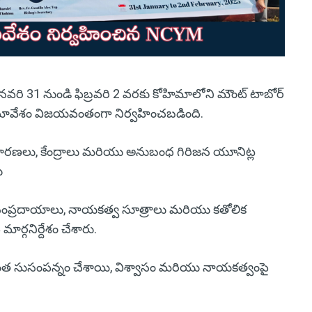
రి 31 నుండి ఫిబ్రవరి 2 వరకు కోహిమాలోని మౌంట్ టాబోర్
సమావేశం విజయవంతంగా నిర్వహించబడింది.
ిధ విచారణలు, కేంద్రాలు మరియు అనుబంధ గిరిజన యూనిట్ల
ు
ిత్ర,సంప్రదాయాలు, నాయకత్వ సూత్రాలు మరియు కతోలిక
ర్గనిర్దేశం చేశారు.
మరింత సుసంపన్నం చేశాయి, విశ్వాసం మరియు నాయకత్వంపై