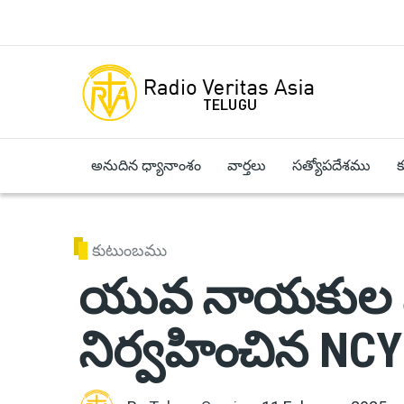
Skip to main content
అనుదిన ధ్యానాంశం
వార్తలు
సత్యోపదేశము
కుటుంబము
యువ నాయకుల 
నిర్వహించిన NC