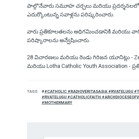
పాల్గొనేవారు సమూహ చర్చలు మరియు ప్రదర్శనలలో 
ఎదుర్కొంటున్న సవాళ్లను పరిష్కరించారు.
వారు ప్రతికూలతలను అధిగమించడానికి మరియు వా
పరిష్కారాలను అన్వేషించారు.
28 విచారణలు మరియు రెండు గిరిజన యూనిట్లు - Z
మరియు Lotha Catholic Youth Association - ప్ర
TAGS
#CATHOLIC #RADIOVERITASASIA #RVATELUGU #
#RVATELUGU #CATHOLICFAITH #ARCHDIOCESEOF
#MOTHERMARY