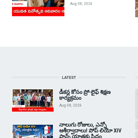
Aug 08, 2026
LATEST
డీకన్ల కోసం ప్రో-లైఫ్ శిక్షణ
కార్యక్రమం
Aug 08, 2026
నాలుగు రోజులు, ఎన్నో
ఆశీర్వాదాలు! పోప్ లియో XIV
ఫ్రాన్స్ యాత్రకు సిద్ధం