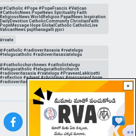
#Catholic #Pope #PopeFrancis #Vatican
#CatholicNews PopeNews Spirituality Faith
ReligiousNews WorldReligion PapalNews Inspiration
DailyDevotion CatholicCommunity ChristianFaith
PopeMessage Hope GlobalCatholic CatholicLive
VaticanNews pujithanagalli pjsri
rvate
#catholic #radioveritasasia #rvatelugu
#telugucatholic #radioveritasasiatelugu
#catholicchurchnews #catholictelugu
#telugucatholic #telugucatholicchurch
#radioveritasasia #rvatelugu #PraveenLakkisetti
#reflection #advent #christmas #messageof hope
#radioveritas #rvatelugu #viral #insta
×
STAY CONNECTED WITH US!