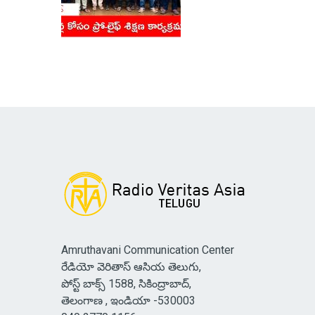
Amruthavani Communication Center
రేడియో వెరితాస్ ఆసియ తెలుగు,
పోస్ట్ బాక్స్ 1588, సికింద్రాబాద్,
తెలంగాణ , ఇండియా -530003