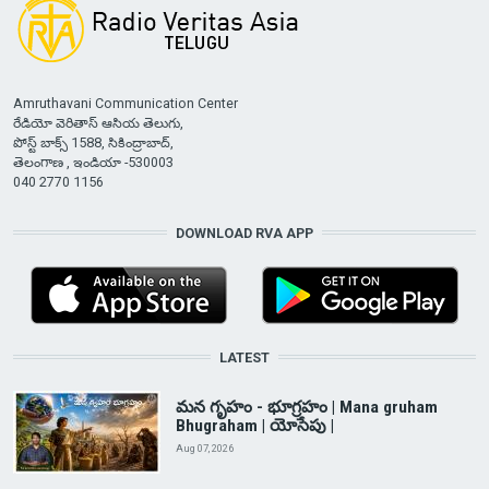
Amruthavani Communication Center
రేడియో వెరితాస్ ఆసియ తెలుగు,
పోస్ట్ బాక్స్ 1588, సికింద్రాబాద్,
తెలంగాణ , ఇండియా -530003
040 2770 1156
DOWNLOAD RVA APP
LATEST
మన గృహం - భూగ్రహం | Mana gruham
Bhugraham | యోసేపు |
Aug 07, 2026