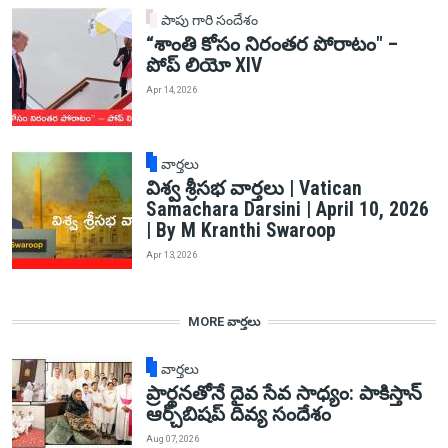
పాపు గారి సందేశం
“శాంతి కోసం నిరంతర పోరాటం" –
పోప్ లియో XIV
Apr 14, 2026
వార్తలు
విశ్వ శ్రీసభ వార్తలు | Vatican
Samachara Darsini | April 10, 2026
| By M Kranthi Swaroop
Apr 13, 2026
MORE వార్తలు
వార్తలు
ప్రార్థనతోనే దైవ సేవ సాధ్యం: పాకిస్తాన్‌
ఆర్చ్‌బిషప్ దివ్య సందేశం
Aug 07, 2026