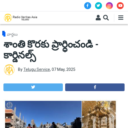
Skip to main content
వార్తలు
శాంతి కొరకు ప్రార్ధించండి -
కార్డినల్స్
By
Telugu Service
,
07 May, 2025