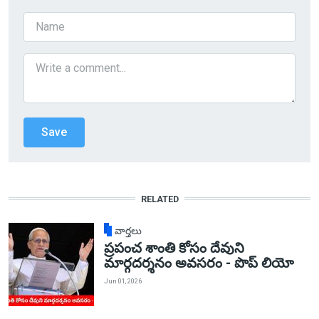
RELATED
వార్తలు
ప్రపంచ శాంతి కోసం దేవుని
మార్గదర్శనం అవసరం - పొప్ లియో
Jun 01, 2026