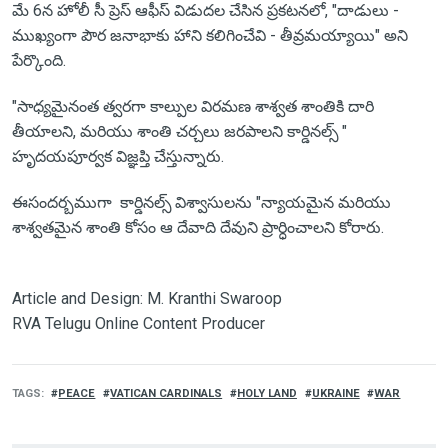
మే 6న హోలీ సీ ప్రెస్ ఆఫీస్ విడుదల చేసిన ప్రకటనలో, "దాడులు -
ముఖ్యంగా పౌర జనాభాకు హాని కలిగించేవి - తీవ్రమయ్యాయి" అని
పేర్కొంది.
"సాధ్యమైనంత త్వరగా కాల్పుల విరమణ శాశ్వత శాంతికి దారి
తీయాలని, మరియు శాంతి చర్చలు జరపాలని కార్డినల్స్ "
హృదయపూర్వక విజ్ఞప్తి చేస్తున్నారు.
ఈసందర్బముగా కార్డినల్స్ విశ్వాసులను "న్యాయమైన మరియు
శాశ్వతమైన శాంతి కోసం ఆ దేవాది దేవుని ప్రార్ధించాలని కోరారు.
Article and Design: M. Kranthi Swaroop
RVA Telugu Online Content Producer
TAGS
PEACE
VATICAN CARDINALS
HOLY LAND
UKRAINE
WAR