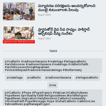
పర్యావరణ పరిరక్షణను అలవర్చుకోవాలని
ముంబై కుటుంబాలకు పిలుపు
Aug 07, 2026
ప్రార్థనతోనే దైవ సేవ సాధ్యం: పాకిస్తాన్‌
ఆర్చ్‌బిషప్ దివ్య సందేశం
Aug 07, 2026
TAGS
#catholic #radioveritasasia #rvatelugu #telugucatholic
#archdiocese #radioveritasasia #rvatelugu #catholicfaith
#archdioceseofvisakhapatnam
#vincentdepaul#radioveritasasiatelugu #Mothermary
rvatelugu
catholic
radioveritasasia
telugucatholic
rva
#Catholic #Pope #PopeFrancis #Vatican #CatholicNews
PopeNews Spirituality Faith ReligiousNews WorldReligion
PapalNews Inspiration DailyDevotion CatholicCommunity
ChristianFaith PopeMessage Hope GlobalCatholic CatholicLive
VaticanNews pujithanagalli pjsri