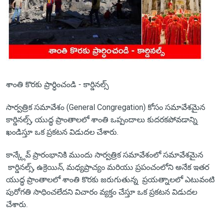
శాంతి కొరకు ప్రార్ధించండి - కార్డినల్స్
సార్వత్రిక సమావేశం (General Congregation) కోసం సమావేశమైన
కార్డినల్స్, యుద్ధ ప్రాంతాలలో శాంతి ఒప్పందాలు కుదరకపోవడాన్ని
ఖండిస్తూ ఒక ప్రకటన విడుదల చేశారు.
కాన్క్లేవ్ ప్రారంభానికి ముందు సార్వత్రిక సమావేశంలో సమావేశమైన
కార్డినల్స్, ఉక్రెయిన్, మధ్యప్రాచ్యం మరియు ప్రపంచంలోని అనేక ఇతర
యుద్ధ ప్రాంతాలలో శాంతి కొరకు జరుగుతున్న ప్రయత్నాలలో ఎటువంటి
పురోగతి సాధించలేదని విచారం వ్యక్తం చేస్తూ ఒక ప్రకటన విడుదల
చేశారు.