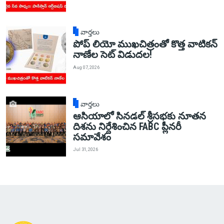
వార్తలు
పోప్ లియో ముఖచిత్రంతో కొత్త వాటికన్
నాణేల సెట్ విడుదల!
Aug 07, 2026
వార్తలు
ఆసియాలో సినడల్ శ్రీసభకు నూతన
దిశను నిర్దేశించిన FABC ప్లీనరీ
సమావేశం
Jul 31, 2026