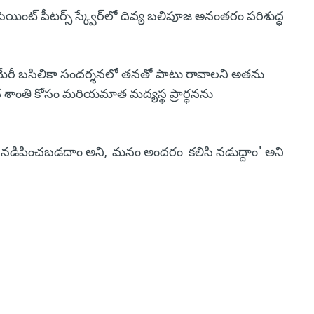
ెయింట్ పీటర్స్ స్క్వేర్‌లో దివ్య బలిపూజ అనంతరం పరిశుద్ధ
ంట్ మేరీ బసిలికా సందర్శనలో తనతో పాటు రావాలని అతను
చ శాంతి కోసం మరియమాత మద్యస్థ ప్రార్ధనను
ారా నడిపించబడదాం అని, మనం అందరం కలిసి నడుద్దాం" అని