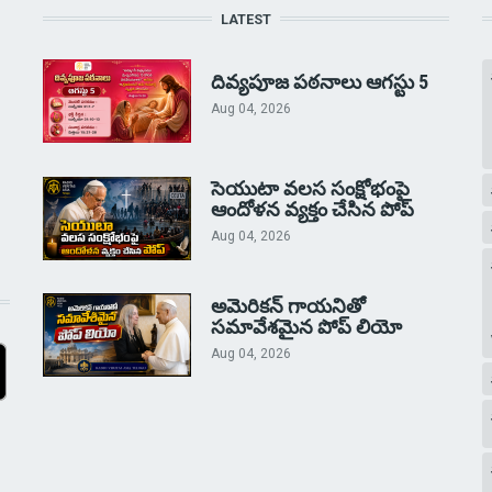
LATEST
దివ్యపూజ పఠనాలు ఆగస్టు 5
Aug 04, 2026
సెయుటా వలస సంక్షోభంపై
ఆందోళన వ్యక్తం చేసిన పోప్
Aug 04, 2026
అమెరికన్ గాయనితో
సమావేశమైన పోప్ లియో
Aug 04, 2026