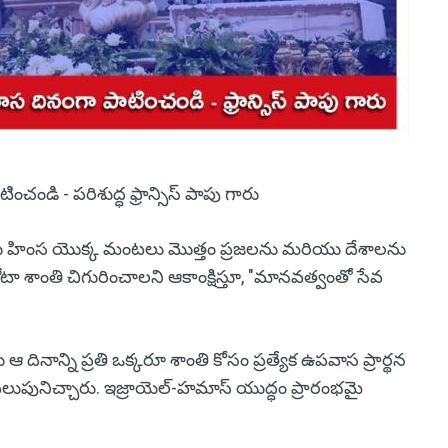
ంచండి - పరిశుద్ధ ఫ్రాన్సిస్ పాపు గారు
ు హింస యొక్క మంటలు మొత్తం ప్రజలను మరియు దేశాలను
ా శాంతి చిగురించాలని ఆకాంక్షిస్తూ, "మానవత్వంతో సేవ
న్ని ప్రతి ఒక్కరూ శాంతి కోసం ప్రత్యేక ఉపవాస ప్రార్థన
 పిలుపునిచ్చారు. ఇజ్రాయెల్-హమాస్ యుద్ధం ప్రారంభమై