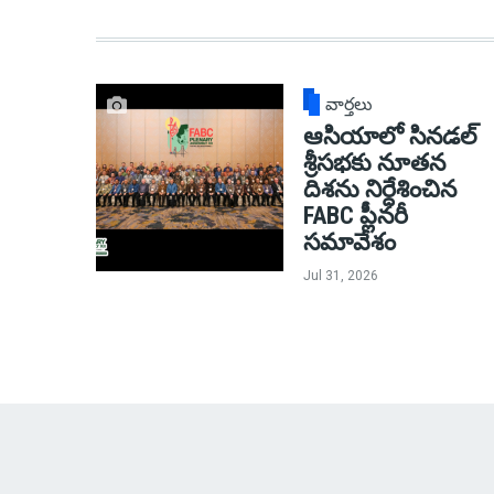
వార్తలు
ఆసియాలో సినడల్
శ్రీసభకు నూతన
దిశను నిర్దేశించిన
FABC ప్లీనరీ
సమావేశం
Jul 31, 2026