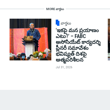
MORE వార్తలు
వార్తలు
'ఇకపై మన ప్రయాణం
ఎటు?' – FABC
అసోసియేట్ కార్యదర్శి
ప్లీనరీ సమావేశం
భవిష్యత్ దిశపై
ఆత్మపరిశీలన
Jul 31, 2026