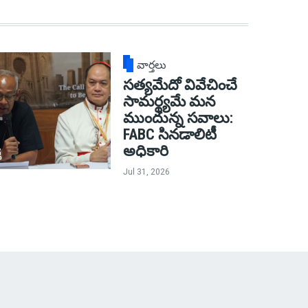
వార్తలు
సత్యమేదో వివేచించే
సామర్థ్యమే మన
ముందున్న సవాలు:
FABC సినడాలిటీ
అధికారి
Jul 31, 2026