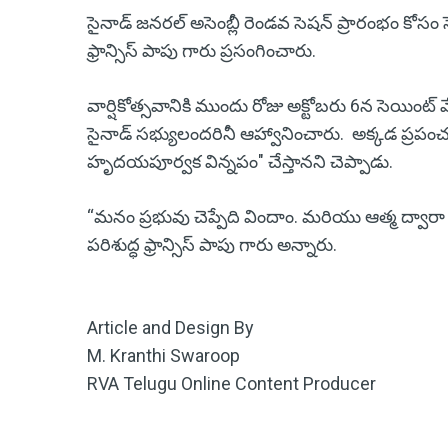
సైనాడ్ జనరల్ అసెంబ్లీ రెండవ సెషన్ ప్రారంభం కోసం స
ఫ్రాన్సిస్ పాపు గారు ప్రసంగించారు.
వార్షికోత్సవానికి ముందు రోజు అక్టోబరు 6న సెయి
సైనాడ్ సభ్యులందరినీ ఆహ్వానించారు. అక్కడ ప్రపం
హృదయపూర్వక విన్నపం" చేస్తానని చెప్పాడు.
“మనం ప్రభువు చెప్పేది విందాం. మరియు ఆత్మ ద్వ
పరిశుద్ధ ఫ్రాన్సిస్ పాపు గారు అన్నారు.
Article and Design By
M. Kranthi Swaroop
RVA Telugu Online Content Producer