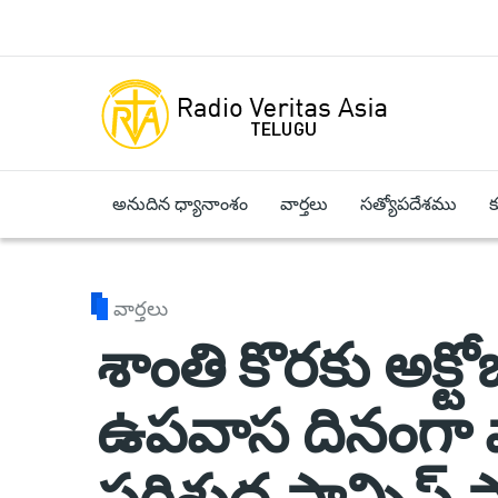
Skip to main content
అనుదిన ధ్యానాంశం
వార్తలు
సత్యోపదేశము
వార్తలు
శాంతి కొరకు అక్టోబ
ఉపవాస దినంగా ప
పరిశుద్ధ ఫ్రాన్సిస