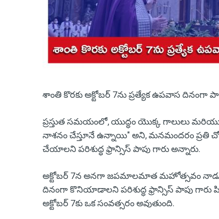
శాంతి కొరకు అక్టోబర్ 7ను ప్రత్యేక ఉపవాస దినంగా పాటి
ప్రస్తుత సమయంలో, యుద్ధం యొక్క గాలులు మరియ
నాశనం చేస్తూనే ఉన్నాయి" అని, మనమందరం ప్రతి చోట
చేయాలని పరిశుద్ధ ఫ్రాన్సిస్ పాపు గారు అన్నారు.
అక్టోబర్ 7న అనగా జపమాలమాత మహోత్సవం నాడు ఆ దినా
దినంగా కొనియాడాలని పరిశుద్ధ ఫ్రాన్సిస్ పాపు గారు
అక్టోబర్ 7కు ఒక సంవత్సరం అవుతుంది.