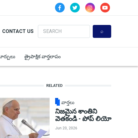
Search
CONTACT US
 మార్పులు
త్రైపాక్షిక వార్తలాపం
RELATED
వార్తలు
నిజమైన శాంతిని
వెతకండి - పోప్ లియో
Jun 20, 2026