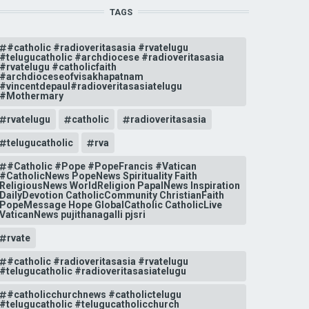
TAGS
#catholic #radioveritasasia #rvatelugu
#telugucatholic #archdiocese #radioveritasasia
#rvatelugu #catholicfaith
#archdioceseofvisakhapatnam
#vincentdepaul#radioveritasasiatelugu
#Mothermary
rvatelugu
catholic
radioveritasasia
telugucatholic
rva
#Catholic #Pope #PopeFrancis #Vatican
#CatholicNews PopeNews Spirituality Faith
ReligiousNews WorldReligion PapalNews Inspiration
DailyDevotion CatholicCommunity ChristianFaith
PopeMessage Hope GlobalCatholic CatholicLive
VaticanNews pujithanagalli pjsri
rvate
#catholic #radioveritasasia #rvatelugu
#telugucatholic #radioveritasasiatelugu
#catholicchurchnews #catholictelugu
#telugucatholic #telugucatholicchurch