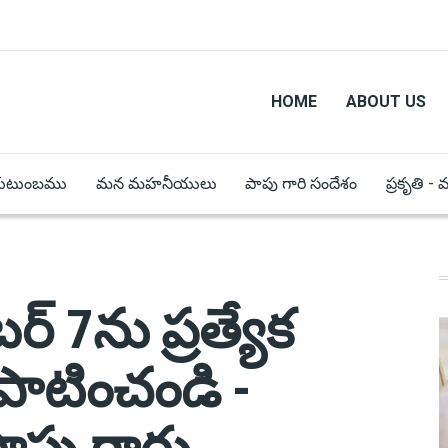
HOME
ABOUT US
కుటుంబము
మన మహనీయులు
పాపు గారి సందేశం
ప్రకృతి -
ర్ 7ను ప్రత్యేక
ాటించండి -
్ పాపు గారు