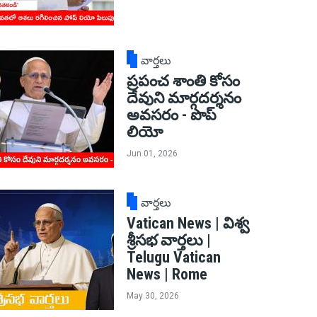
వార్తలు
ప్రపంచ శాంతి కోసం
దేవుని మార్గదర్శనం
అవసరం - పొప్
లియో
Jun 01, 2026
వార్తలు
Vatican News | విశ్వ
శ్రీసభ వార్తలు |
Telugu Vatican
News | Rome
May 30, 2026