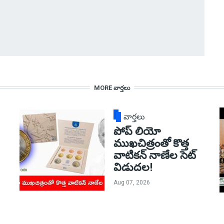
MORE వార్తలు
వార్తలు
పోప్ లియో
ముఖచిత్రంతో కొత్త
వాటికన్ నాణేల సెట్
విడుదల!
Aug 07, 2026