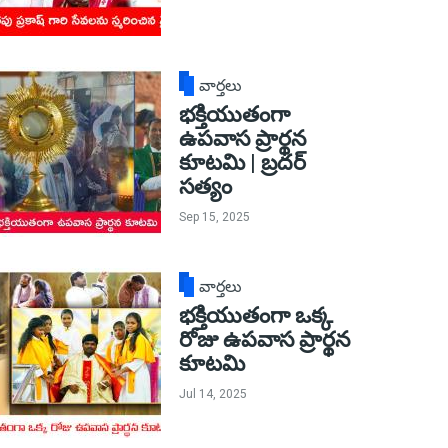
వార్తలు
భక్తియుతంగా
ఉపవాస ప్రార్థన
కూటమి | బ్రదర్
సత్యం
Sep 15, 2025
వార్తలు
భక్తియుతంగా ఒక్క
రోజు ఉపవాస ప్రార్థన
కూటమి
Jul 14, 2025