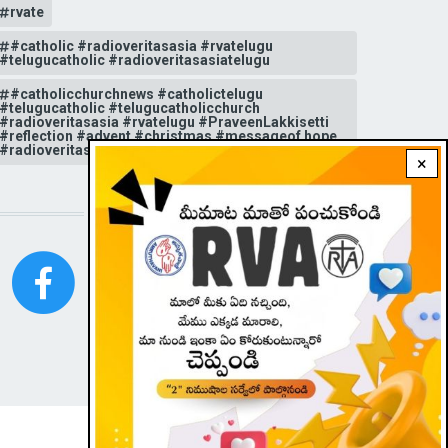
rvate
#catholic #radioveritasasia #rvatelugu
#telugucatholic #radioveritasasiatelugu
#catholicchurchnews #catholictelugu
#telugucatholic #telugucatholicchurch
#radioveritasasia #rvatelugu #PraveenLakkisetti
#reflection #advent #christmas #messageof hope
#radioveritas #rvatelugu #viral #insta
×
STAY CONNECTED WITH US!