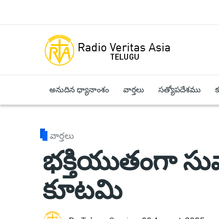
Skip to main content
అనుదిన ధ్యానాంశం
వార్తలు
సత్యోపదేశము
వార్తలు
భక్తియుతంగా సువార
కూటమి