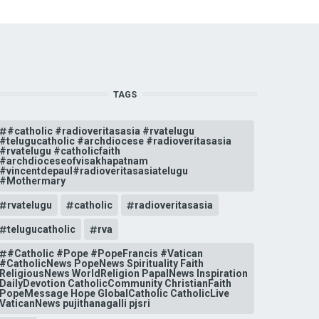
TAGS
#catholic #radioveritasasia #rvatelugu
#telugucatholic #archdiocese #radioveritasasia
#rvatelugu #catholicfaith
#archdioceseofvisakhapatnam
#vincentdepaul#radioveritasasiatelugu
#Mothermary
rvatelugu
catholic
radioveritasasia
telugucatholic
rva
#Catholic #Pope #PopeFrancis #Vatican
#CatholicNews PopeNews Spirituality Faith
ReligiousNews WorldReligion PapalNews Inspiration
DailyDevotion CatholicCommunity ChristianFaith
PopeMessage Hope GlobalCatholic CatholicLive
VaticanNews pujithanagalli pjsri