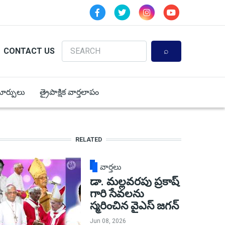
Search
CONTACT US
 మార్పులు
త్రైపాక్షిక వార్తలాపం
RELATED
వార్తలు
డా. మల్లవరపు ప్రకాష్
గారి సేవలను
స్మరించిన వైఎస్ జగన్
Jun 08, 2026