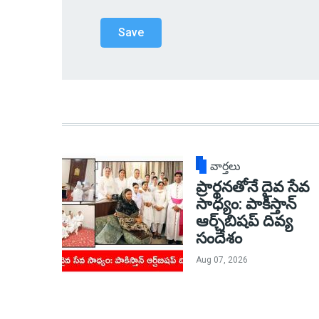
వార్తలు
ప్రార్థనతోనే దైవ సేవ
సాధ్యం: పాకిస్తాన్‌
ఆర్చ్‌బిషప్ దివ్య
సందేశం
Aug 07, 2026