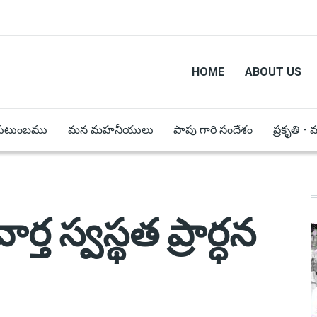
HOME
ABOUT US
కుటుంబము
మన మహనీయులు
పాపు గారి సందేశం
ప్రకృతి -
్త స్వస్థత ప్రార్ధన