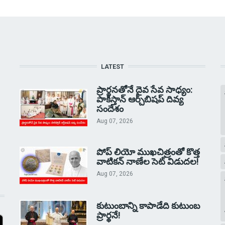
LATEST
ప్రార్థనతోనే దైవ సేవ సాధ్యం:
పాకిస్తాన్‌ ఆర్చ్‌బిషప్ దివ్య
సందేశం
Aug 07, 2026
పోప్ లియో ముఖచిత్రంతో కొత్త
వాటికన్ నాణేల సెట్ విడుదల!
Aug 07, 2026
కుటుంబాన్ని కాపాడేది కుటుంబ
ప్రార్థనే!