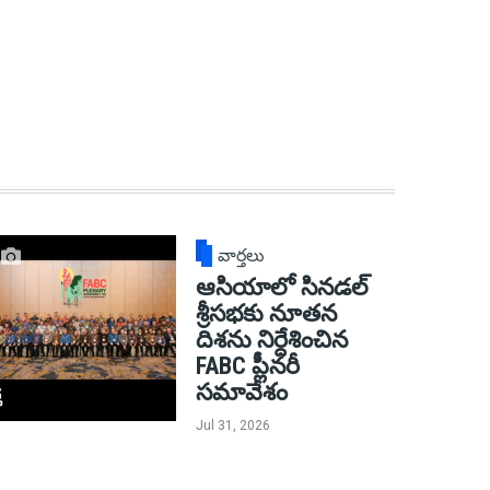
వార్తలు
ఆసియాలో సినడల్
శ్రీసభకు నూతన
దిశను నిర్దేశించిన
FABC ప్లీనరీ
సమావేశం
Jul 31, 2026