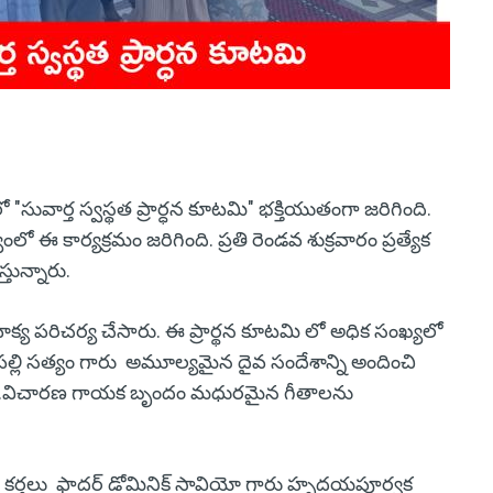
ార్త స్వస్థత ప్రార్ధన కూటమి" భక్తియుతంగా జరిగింది.
ో ఈ కార్యక్రమం జరిగింది. ప్రతి రెండవ శుక్రవారం ప్రత్యేక
్తున్నారు.
వాక్య పరిచర్య చేసారు. ఈ ప్రార్థన కూటమి లో అధిక సంఖ్యలో
ాడపల్లి సత్యం గారు అమూల్యమైన దైవ సందేశాన్ని అందించి
్లారు.విచారణ గాయక బృందం మధురమైన గీతాలను
రణ కర్తలు ఫాదర్ డోమినిక్ సావియో గారు హృదయపూర్వక