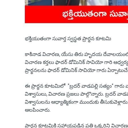
భక్తియుతంగా సువార్త స్వస్థత ప్రార్ధన కూటమి
కాకినాడ విచారణ, యేసు తిరు హృదయ దేవాలయంలో "సువ
విచారణ కర్తలు ఫాదర్ డోమినిక్ సావియో గారి ఆధ్వర్యంల
ప్రార్థనలను ఫాదర్ డోమినిక్ సావియో గారు ఏర్పాటుచేస
ఈ ప్రార్ధన కూటమిలో "బ్రదర్ వాడపల్లి సత్యం" గారు 
విశ్వాసులు, విచారణ ప్రజలు పాల్గొన్నారు. బ్రదర్ వ
విశ్వాసులను ఆధ్యాత్మికంగా ముందుకు తీసుకువెళ
ఆలపించారు.
ప్రార్థన కూటమికి సహాయపడిన ప్రతి ఒక్కరిని విచా