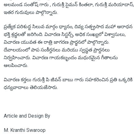
అలమండ సంతోష్ గారు , గురుశ్రీ సైమన్ కింతలా, గురుశ్రీ మరియాదాస్,
ఇతర గురువులు పాల్గొన్నారు.
ప్రత్యేక పరిశుద్ద సిలువ మార్గం ధ్యానం, దివ్య సత్ప్రసాద మహా ఆరాధన
భక్తి శ్రద్ధలతో జరిగింది. విచారణ సిస్టర్స్, అధిక సంఖ్యలో విశ్వాసులు,
విచారణ యువత ఈ రాత్రి జాగరణ ప్రార్థనలో పాల్గొన్నారు.
దేవాలయంలో పాప సంకీర్తనలు మరియు స్వస్థత ప్రార్దనలు
నిర్వహించారు. విచారణ గాయకబృందం మధురమైన గీతాలను
ఆలపించారు.
విచారణ కర్తలు గురుశ్రీ పి జీవన్ బాబు గారు సహకరించిన ప్రతి ఒక్కరికి
ధన్యవాదాలు తెలియజేసారు.
Article and Design By
M. Kranthi Swaroop