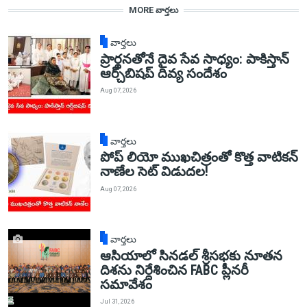
MORE వార్తలు
వార్తలు
ప్రార్థనతోనే దైవ సేవ సాధ్యం: పాకిస్తాన్‌
ఆర్చ్‌బిషప్ దివ్య సందేశం
Aug 07, 2026
వార్తలు
పోప్ లియో ముఖచిత్రంతో కొత్త వాటికన్
నాణేల సెట్ విడుదల!
Aug 07, 2026
వార్తలు
ఆసియాలో సినడల్ శ్రీసభకు నూతన
దిశను నిర్దేశించిన FABC ప్లీనరీ
సమావేశం
Jul 31, 2026