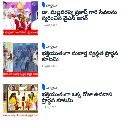
వార్తలు
డా. మల్లవరపు ప్రకాష్ గారి సేవలను
స్మరించిన వైఎస్ జగన్
Jun 08, 2026
వార్తలు
భక్తియుతంగా సువార్త స్వస్థత ప్రార్ధన
కూటమి
Aug 09, 2025
వార్తలు
భక్తియుతంగా ఒక్క రోజు ఉపవాస
ప్రార్థన కూటమి
Jul 14, 2025