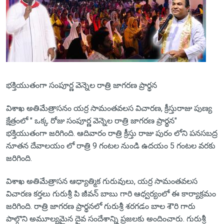
భక్తియుతంగా సంపూర్ణ వెన్నెల రాత్రి జాగరణ ప్రార్థన
విశాఖ అతిమేత్రాసనం యర్ర సామంతవలస విచారణ, క్రీస్తురాజు పుణ్య
క్షేత్రంలో " ఒక్క రోజు సంపూర్ణ వెన్నెల రాత్రి జాగరణ ప్రార్థన"
భక్తియుతంగా జరిగింది. ఆదివారం రాత్రి క్రీస్తు రాజు పురం లోని పనసబద్ర
నూతన దేవాలయం లో రాత్రి 9 గంటల నుండి ఉదయం 5 గంటల వరకు
జరిగింది.
విశాఖ అతిమేత్రాసన ఆధ్యాత్మిక గురువులు, యర్ర సామంతవలస
విచారణ కర్తలు గురుశ్రీ పి జీవన్ బాబు గారి ఆధ్వర్యంలో ఈ కార్యాక్రమం
జరిగింది. రాత్రి జాగరణ ప్రార్థనలో గురుశ్రీ శరగడం బాల శౌరి గారు
పాల్గొని అమూల్యమైన దైవ సందేశాన్ని ప్రజలకు అందించారు. గురుశ్రీ