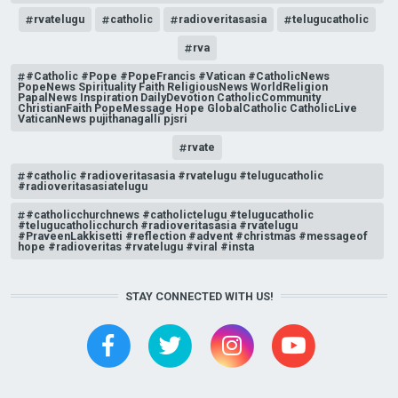
rvatelugu
catholic
radioveritasasia
telugucatholic
rva
#Catholic #Pope #PopeFrancis #Vatican #CatholicNews
PopeNews Spirituality Faith ReligiousNews WorldReligion
PapalNews Inspiration DailyDevotion CatholicCommunity
ChristianFaith PopeMessage Hope GlobalCatholic CatholicLive
VaticanNews pujithanagalli pjsri
rvate
#catholic #radioveritasasia #rvatelugu #telugucatholic
#radioveritasasiatelugu
#catholicchurchnews #catholictelugu #telugucatholic
#telugucatholicchurch #radioveritasasia #rvatelugu
#PraveenLakkisetti #reflection #advent #christmas #messageof
hope #radioveritas #rvatelugu #viral #insta
STAY CONNECTED WITH US!