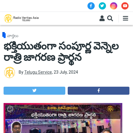
Skip to main content
వార్తలు
భక్తియుతంగా సంపూర్ణ వెన్నెల
రాత్రి జాగరణ ప్రార్థన
By
Telugu Service
,
23 July, 2024