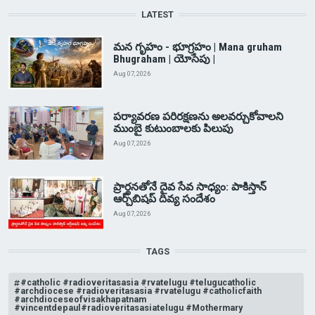
LATEST
మన గృహం - భూగ్రహం | Mana gruham
Bhugraham | యోసేపు |
Aug 07, 2026
పర్యావరణ పరిరక్షణను అలవర్చుకోవాలని
ముంబై కుటుంబాలకు పిలుపు
Aug 07, 2026
ప్రార్థనతోనే దైవ సేవ సాధ్యం: పాకిస్తాన్‌
ఆర్చ్‌బిషప్ దివ్య సందేశం
Aug 07, 2026
TAGS
#catholic #radioveritasasia #rvatelugu #telugucatholic
#archdiocese #radioveritasasia #rvatelugu #catholicfaith
#archdioceseofvisakhapatnam
#vincentdepaul#radioveritasasiatelugu #Mothermary