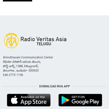
Amruthavani Communication Center
రేడియో వెరితాస్ ఆసియ తెలుగు,
పోస్ట్ బాక్స్ 1588, సికింద్రాబాద్,
తెలంగాణ , ఇండియా -530003
040 2770 1156
DOWNLOAD RVA APP