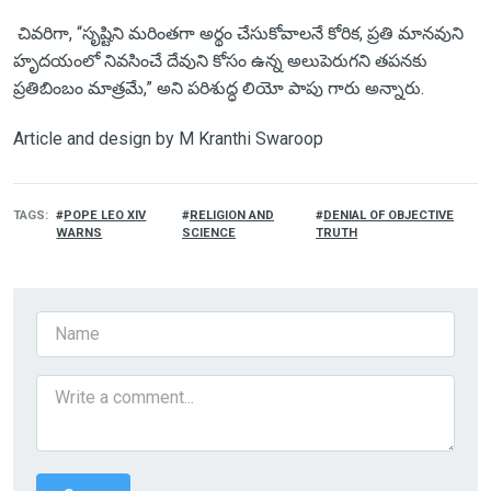
చివరిగా, “సృష్టిని మరింతగా అర్థం చేసుకోవాలనే కోరిక, ప్రతి మానవుని
హృదయంలో నివసించే దేవుని కోసం ఉన్న అలుపెరుగని తపనకు
ప్రతిబింబం మాత్రమే,” అని పరిశుద్ధ లియో పాపు గారు అన్నారు.
Article and design by M Kranthi Swaroop
TAGS
POPE LEO XIV
RELIGION AND
DENIAL OF OBJECTIVE
WARNS
SCIENCE
TRUTH