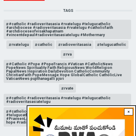
TAGS
#catholic #radioveritasasia #rvatelugu #telugucatholic
#archdiocese #radioveritasasia #rvatelugu #catholicfaith
#archdioceseofvisakhapatnam
#vincentdepaul#radioveritasasiatelugu #Mothermary
rvatelugu
catholic
radioveritasasia
telugucatholic
rva
#Catholic #Pope #PopeFrancis #Vatican #CatholicNews
PopeNews Spirituality Faith ReligiousNews WorldReligion
PapalNews Inspiration DailyDevotion CatholicCommunity
ChristianFaith PopeMessage Hope GlobalCatholic CatholicLive
VaticanNews pujithanagalli pjsri
rvate
#catholic #radioveritasasia #rvatelugu #telugucatholic
#radioveritasasiatelugu
#catholicchurchnews #catholictelugu #telugucatholic
×
#telugucatholicchurch #radioveritasasia #rvatelugu
#PraveenLakkisetti #reflection #advent #christmas #messageof
hope #radioveritas #rvatelugu #viral #insta