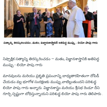
నిష్పాక్షిక సత్యాన్ని తిరస్కరించడం — మతం, విజ్ఞానశాస్త్రానికి అతిపెద్ద
ముప్పు - లియో పాపు గారు
మానవులను మరియు ప్రకృతి ప్రపంచాన్ని బాధ్యతారహితంగా దోపిడీ
చేయడం వల్ల భూగోళ సంరక్షణకు ముప్పు వాటిల్లుతుందని పరిశుద్ధ
లియో పాపు గారు అన్నారు. విజ్ఞానశాస్త్రం మరియు శ్రీసభ రెండూ దీని
గూర్చి స్పష్టంగా బోధిస్తున్నాయని పరిశుద్ధ లియో పాపు గారు తెలిపారు .