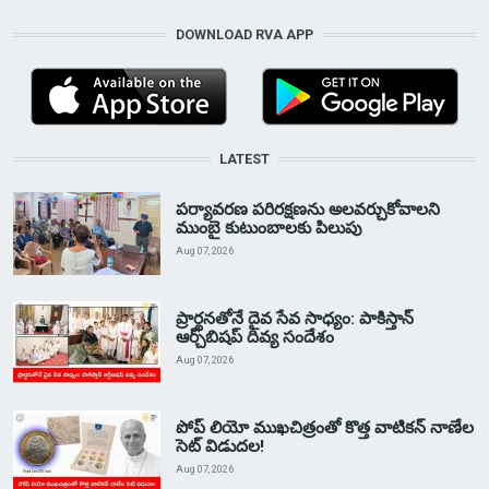
DOWNLOAD RVA APP
LATEST
పర్యావరణ పరిరక్షణను అలవర్చుకోవాలని
ముంబై కుటుంబాలకు పిలుపు
Aug 07, 2026
ప్రార్థనతోనే దైవ సేవ సాధ్యం: పాకిస్తాన్‌
ఆర్చ్‌బిషప్ దివ్య సందేశం
Aug 07, 2026
పోప్ లియో ముఖచిత్రంతో కొత్త వాటికన్ నాణేల
సెట్ విడుదల!
Aug 07, 2026