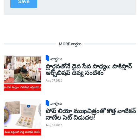
MORE వార్తలు
వార్తలు
ప్రార్థనతోనే దైవ సేవ సాధ్యం: పాకిస్తాన్‌
ఆర్చ్‌బిషప్ దివ్య సందేశం
Aug 07, 2026
వార్తలు
పోప్ లియో ముఖచిత్రంతో కొత్త వాటికన్
నాణేల సెట్ విడుదల!
Aug 07, 2026