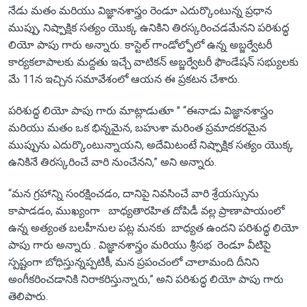
నేడు మతం మరియు విజ్ఞానశాస్త్రం రెండూ ఎదుర్కొంటున్న ప్రధాన
ముప్పు, నిష్పాక్షిక సత్యం యొక్క ఉనికిని తిరస్కరించడమేనని పరిశుద్ధ
లియో పాపు గారు అన్నారు. కాస్టెల్ గాండోల్ఫోలో ఉన్న అబ్జర్వేటరీ
కార్యకలాపాలకు మద్దతు ఇచ్చే వాటికన్ అబ్జర్వేటరీ ఫౌండేషన్ సభ్యులకు
మే 11న ఇచ్చిన సమావేశంలో ఆయన ఈ ప్రకటన చేశారు.
పరిశుద్ధ లియో పాపు గారు మాట్లాడుతూ " “ఈనాడు విజ్ఞానశాస్త్రం
మరియు మతం ఒక భిన్నమైన, బహుశా మరింత ప్రమాదకరమైన
ముప్పును ఎదుర్కొంటున్నాయని, అదేమిటంటే నిష్పాక్షిక సత్యం యొక్క
ఉనికినే తిరస్కరించే వారి నుంచేనని,” అని అన్నారు.
“మన గ్రహాన్ని సంరక్షించడం, దానిపై నివసించే వారి శ్రేయస్సును
కాపాడడం, ముఖ్యంగా బాధ్యతారహిత దోపిడీ వల్ల ప్రాణాపాయంలో
ఉన్న అత్యంత బలహీనుల పట్ల మనకు బాధ్యత ఉందని పరిశుద్ధ లియో
పాపు గారు అన్నారు . విజ్ఞానశాస్త్రం మరియు శ్రీసభ రెండూ వీటిపై
స్పష్టంగా బోధిస్తున్నప్పటికీ, మన ప్రపంచంలో చాలామంది దీనిని
అంగీకరించడానికి నిరాకరిస్తున్నారు,” అని పరిశుద్ధ లియో పాపు గారు
తెలిపారు.