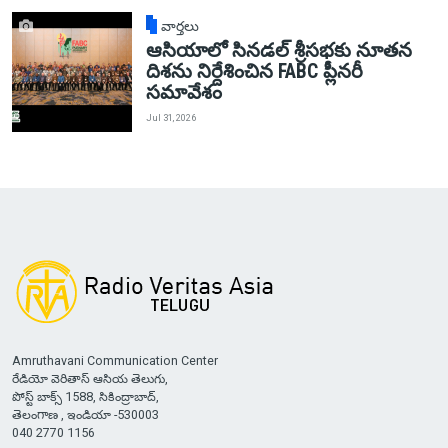
వార్తలు
ఆసియాలో సినడల్ శ్రీసభకు నూతన
దిశను నిర్దేశించిన FABC ప్లీనరీ
సమావేశం
Jul 31, 2026
Amruthavani Communication Center
రేడియో వెరితాస్ ఆసియ తెలుగు,
పోస్ట్ బాక్స్ 1588, సికింద్రాబాద్,
తెలంగాణ , ఇండియా -530003
040 2770 1156