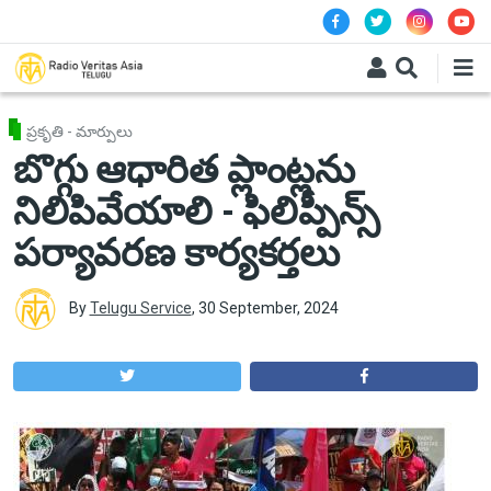
Skip to main content
ప్రకృతి - మార్పులు
బొగ్గు ఆధారిత ప్లాంట్లను
నిలిపివేయాలి - ఫిలిప్పీన్స్
పర్యావరణ కార్యకర్తలు
By
Telugu Service
,
30 September, 2024