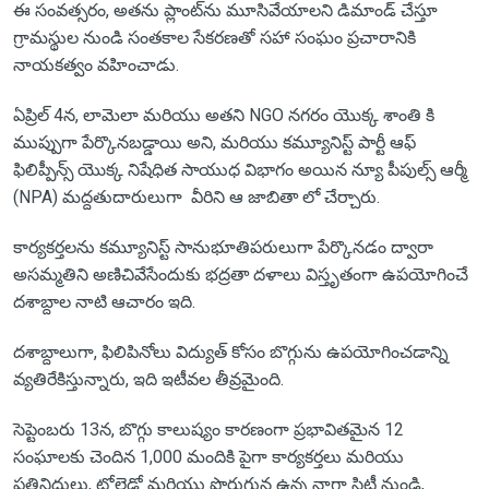
ఈ సంవత్సరం, అతను ప్లాంట్‌ను మూసివేయాలని డిమాండ్ చేస్తూ
గ్రామస్థుల నుండి సంతకాల సేకరణతో సహా సంఘం ప్రచారానికి
నాయకత్వం వహించాడు.
ఏప్రిల్ 4న, లామెలా మరియు అతని NGO నగరం యొక్క శాంతి కి
ముప్పుగా పేర్కొనబడ్డాయి అని, మరియు కమ్యూనిస్ట్ పార్టీ ఆఫ్
ఫిలిప్పీన్స్ యొక్క నిషేధిత సాయుధ విభాగం అయిన న్యూ పీపుల్స్ ఆర్మీ
(NPA) మద్దతుదారులుగా వీరిని ఆ జాబితా లో చేర్చారు.
కార్యకర్తలను కమ్యూనిస్ట్ సానుభూతిపరులుగా పేర్కొనడం ద్వారా
అసమ్మతిని అణిచివేసేందుకు భద్రతా దళాలు విస్తృతంగా ఉపయోగించే
దశాబ్దాల నాటి ఆచారం ఇది.
దశాబ్దాలుగా, ఫిలిపినోలు విద్యుత్ కోసం బొగ్గును ఉపయోగించడాన్ని
వ్యతిరేకిస్తున్నారు, ఇది ఇటీవల తీవ్రమైంది.
సెప్టెంబరు 13న, బొగ్గు కాలుష్యం కారణంగా ప్రభావితమైన 12
సంఘాలకు చెందిన 1,000 మందికి పైగా కార్యకర్తలు మరియు
ప్రతినిధులు, టోలెడో మరియు పొరుగున ఉన్న నాగా సిటీ నుండి,