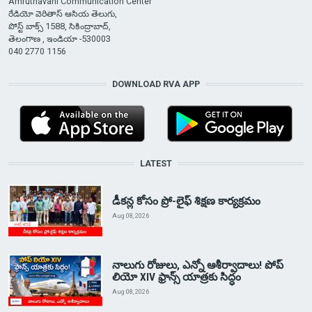
Amruthavani Communication Center
రేడియో వెరితాస్ ఆసియ తెలుగు,
పోస్ట్ బాక్స్ 1588, సికింద్రాబాద్,
తెలంగాణ , ఇండియా -530003
040 2770 1156
DOWNLOAD RVA APP
LATEST
డీకన్ల కోసం ప్రో-లైఫ్ శిక్షణ కార్యక్రమం
Aug 08, 2026
నాలుగు రోజులు, ఎన్నో ఆశీర్వాదాలు! పోప్
లియో XIV ఫ్రాన్స్ యాత్రకు సిద్ధం
Aug 08, 2026