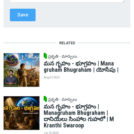
RELATED
ప్రకృతి - మార్పులు
మన గృహం - భూగ్రహం | Mana
gruham Bhugraham | యోసేపు |
Aug 07, 2026
ప్రకృతి - మార్పులు
మన గృహం - భూగ్రహం |
Managruham Bhugraham |
దానియేలు సింహాల గుహలో | M
Kranthi Swaroop
Jul 10, 2026