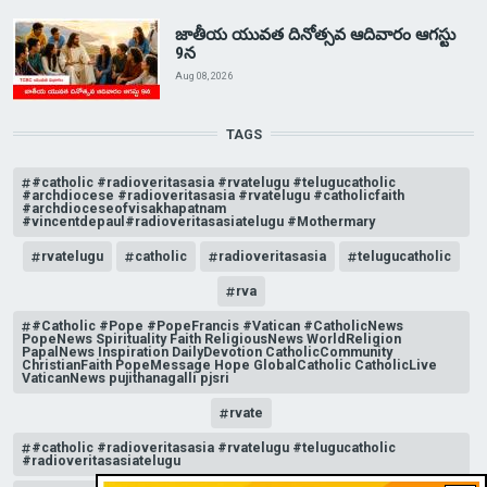
జాతీయ యువత దినోత్సవ ఆదివారం ఆగస్టు
9న
Aug 08, 2026
TAGS
#catholic #radioveritasasia #rvatelugu #telugucatholic
#archdiocese #radioveritasasia #rvatelugu #catholicfaith
#archdioceseofvisakhapatnam
#vincentdepaul#radioveritasasiatelugu #Mothermary
rvatelugu
catholic
radioveritasasia
telugucatholic
rva
#Catholic #Pope #PopeFrancis #Vatican #CatholicNews
PopeNews Spirituality Faith ReligiousNews WorldReligion
PapalNews Inspiration DailyDevotion CatholicCommunity
ChristianFaith PopeMessage Hope GlobalCatholic CatholicLive
VaticanNews pujithanagalli pjsri
rvate
#catholic #radioveritasasia #rvatelugu #telugucatholic
#radioveritasasiatelugu