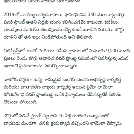
ఇంటి గోడలు బీటలు పాడడం జరుగుతుంది.
2019లో వాణిజ్య కార్యకలాపాలు ప్రారంభించిన 340 మెగావాట్ల బొగ్గు
పవర్ ప్లాంట్ అతని నిద్రకు భంగం కలిగించడమే కాకుండా, కిటికీలు,
తలుపులు మరియు తలుపులను కప్పి ఉంచే బూడిద మరియు బొగ్గు
ధూళిని తో తన ఇల్లు నిండిపోతుంది అని తెలిపారు.
ఫిలిప్పీన్స్‌లో బాటో మరియు సమీప గ్రామాలలో సుమారు 9,000 మంది
ప్రజలు రెండు బొగ్గు ఆధారిత పవర్ ప్లాంట్ల సమీపంలో నివసిస్తున్నందున
ఇలాంటి ప్రమాదాలను ఎదుర్కొంటున్నారు.
బాటోకు దగ్గరగా ఉన్న గ్రామమైన ఐబోకు చెందిన అభివృద్ధి కార్యకర్త
మరియు వాతావరణ న్యాయ కార్యకర్త అయిన ప్రిమో లామెలా,
టోలెడోలోని పవర్ ప్లాంట్‌లపై అనేక ఫిర్యాదులు చేసినప్పటికీ ఫలితం
లేకుండా పోయింది.
బొగ్గుతో నడిచే ప్లాంట్ వల్ల తన 16 ఏళ్ల కూతురు ఉబ్బసంతో
బాధపడుతుండగా, తనకు క్షయవ్యాధి వచ్చిందని లామెలా చెప్పారు.