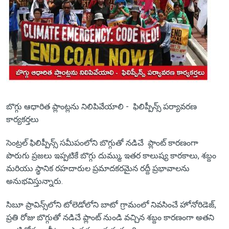
బొగ్గు ఆధారిత ప్లాంట్లను నిలిపివేయాలి - ఫిలిప్పీన్స్ పర్యావరణ
కార్యకర్తలు
సెంట్రల్ ఫిలిప్పీన్స్‌ సమీపంలోని బొగ్గుతో నడిచే ప్లాంట్ కారణంగా
పొరుగు ప్రజలు ఇప్పటికే బొగ్గు దుమ్ము, ఇతర కాలుష్య కారకాలు, శబ్దం
మరియు స్థానిక రహదారుల ప్రమాదకరమైన రద్దీ ప్రభావాలను
అనుభవిస్తున్నారు.
సిబూ ప్రావిన్స్‌లోని టోలెడోలోని బాటో గ్రామంలో నివసించే హోనోరిడెజ్,
ప్రతి రోజు బొగ్గుతో నడిచే ప్లాంట్ నుండి వచ్చిన శబ్దం కారణంగా అతని