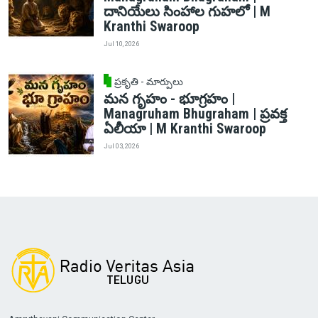
దానియేలు సింహాల గుహలో | M
Kranthi Swaroop
Jul 10, 2026
ప్రకృతి - మార్పులు
మన గృహం - భూగ్రహం |
Managruham Bhugraham | ప్రవక్త
ఏలీయా | M Kranthi Swaroop
Jul 03, 2026