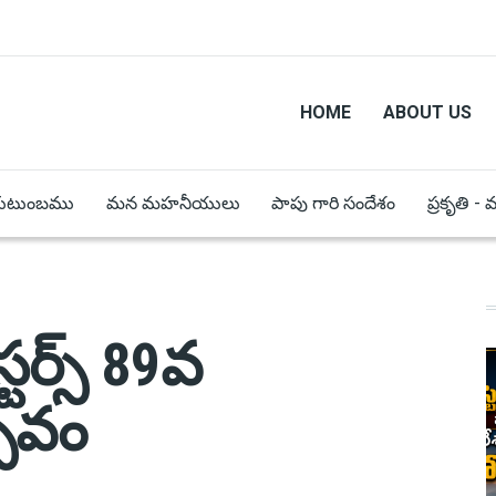
HOME
ABOUT US
కుటుంబము
మన మహనీయులు
పాపు గారి సందేశం
ప్రకృతి -
్టర్స్ 89వ
్సవం