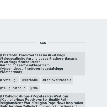
TAGS
#catholic #radioveritasasia #rvatelugu
#telugucatholic #archdiocese #radioveritasasia
#rvatelugu #catholicfaith
#archdioceseofvisakhapatnam
#vincentdepaul#radioveritasasiatelugu
#Mothermary
rvatelugu
catholic
radioveritasasia
telugucatholic
rva
#Catholic #Pope #PopeFrancis #Vatican
#CatholicNews PopeNews Spirituality Faith
ReligiousNews WorldReligion PapalNews Inspiration
DailyDevotion CatholicCommunity ChristianFaith