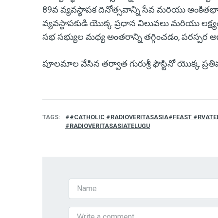
89వ వ్యవస్థాపక దినోత్సవాన్ని సేవ మరియు అంకితభావా
వ్యవస్థాపకుడి యొక్క ప్రధాన విలువలు మరియు లక్ష్య
సభ సభ్యుల మధ్య అంతరాన్ని తగ్గించడం, పరస్పర అభ
పూలమాల వేసిన తర్వాత గురుశ్రీ ఫౌస్టినో యొక్క ప్రత
TAGS
#CATHOLIC #RADIOVERITASASIA#FEAST #RVATE
#RADIOVERITASASIATELUGU