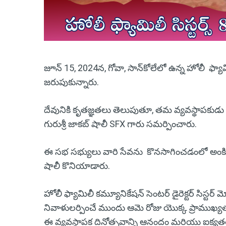
జూన్ 15, 2024న, గోవా, సాన్‌కోలేలో ఉన్న హోలీ ఫ్యామి
జరుపుకున్నారు.
దేవునికి కృతజ్ఞతలు తెలుపుతూ, తమ వ్యవస్థాపకుడు గురు
గురుశ్రీ జాకబ్ షాలీ SFX గారు సమర్పించారు.
ఈ సభ సభ్యులు వారి సేవను కొనసాగించడంలో అంకితభా
షాలీ కొనియాడారు.
హోలీ ఫ్యామిలీ కమ్యూనికేషన్ సెంటర్ డైరెక్టర్ సిస్టర్ 
నివాళులర్పించే ముందు ఆమె రోజు యొక్క ప్రాముఖ్యత
ఈ వ్యవస్థాపక దినోత్సవాన్ని ఆనందం మరియు ఐక్య