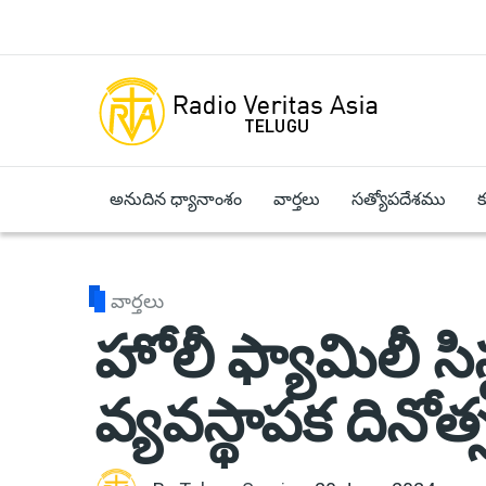
Skip to main content
అనుదిన ధ్యానాంశం
వార్తలు
సత్యోపదేశము
వార్తలు
హోలీ ఫ్యామిలీ సిస
వ్యవస్థాపక దినోత