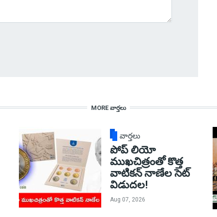
MORE వార్తలు
వార్తలు
పోప్ లియో
ముఖచిత్రంతో కొత్త
వాటికన్ నాణేల సెట్
విడుదల!
Aug 07, 2026