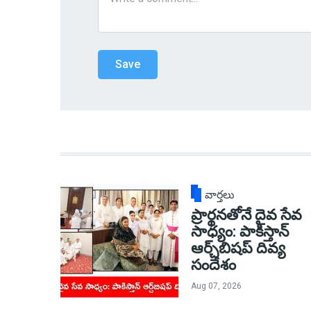
వార్తలు
ప్రార్థనతోనే దైవ సేవ
సాధ్యం: పాకిస్తాన్‌
ఆర్చ్‌బిషప్ దివ్య
సందేశం
Aug 07, 2026