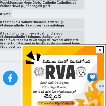
PopeMessage Hope GlobalCatholic CatholicLive
VaticanNews pujithanagalli pjsri
rvate
#catholic #radioveritasasia #rvatelugu
#telugucatholic #radioveritasasiatelugu
#catholicchurchnews #catholictelugu
#telugucatholic #telugucatholicchurch
#radioveritasasia #rvatelugu #PraveenLakkisetti
#reflection #advent #christmas #messageof hope
#radioveritas #rvatelugu #viral #insta
×
STAY CONNECTED WITH US!