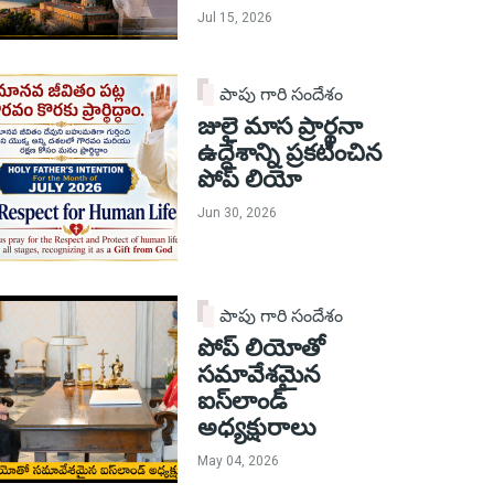
Jul 15, 2026
పాపు గారి సందేశం
జులై మాస ప్రార్థనా
ఉద్దేశాన్ని ప్రకటించిన
పోప్ లియో
Jun 30, 2026
పాపు గారి సందేశం
పోప్ లియోతో
సమావేశమైన
ఐస్‌లాండ్
అధ్యక్షురాలు
May 04, 2026