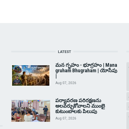
LATEST
మన గృహం - భూగ్రహం | Mana
gruham Bhugraham | యోసేపు
|
Aug 07, 2026
పర్యావరణ పరిరక్షణను
అలవర్చుకోవాలని ముంబై
కుటుంబాలకు పిలుపు
Aug 07, 2026