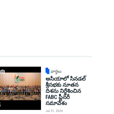
వార్తలు
ఆసియాలో సినడల్
శ్రీసభకు నూతన
దిశను నిర్దేశించిన
FABC ప్లీనరీ
సమావేశం
Jul 31, 2026