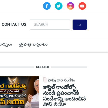
Search
CONTACT US
 మార్పులు
త్రైపాక్షిక వార్తలాపం
RELATED
పాపు గారి సందేశం
కాస్టెల్ గాండోల్ఫో
నుండి ప్రపంచానికి
సందేశాన్ని అందించిన
పోప్ లియో