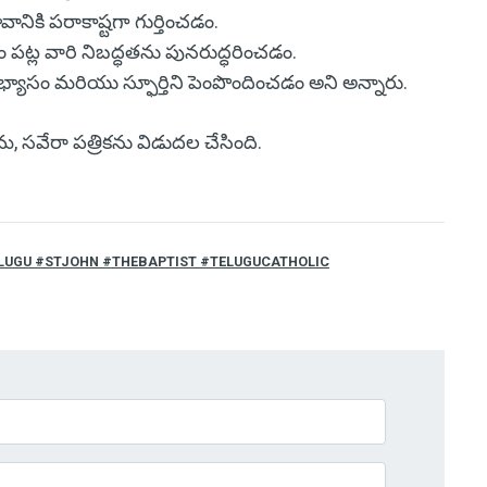
నికి పరాకాష్టగా గుర్తించడం.
ం పట్ల వారి నిబద్ధతను పునరుద్ధరించడం.
్యాసం మరియు స్ఫూర్తిని పెంపొందించడం అని అన్నారు.
ిమ, సవేరా పత్రికను విడుదల చేసింది.
LUGU #STJOHN #THEBAPTIST #TELUGUCATHOLIC