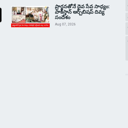
ప్రార్థనతోనే దైవ సేవ సాధ్యం:
పాకిస్తాన్‌ ఆర్చ్‌బిషప్ దివ్య
సందేశం
Aug 07, 2026