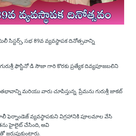
లీ సిస్టర్స్, సభ 89వ వ్యవస్థాపక దినోత్సవాన్ని
శ్రీ ఫౌస్టినో డి సౌజా గారి కొరకు ప్రత్యేక దివ్యపూజబలిని
వాన్ని మరియు వారు చూపిస్తున్న ప్రేమను గురుశ్రీ జాకబ్
మోలీ ఫెర్నాండెజ్ వ్యవస్థాపకుని విగ్రహానికి పూలమాల వేసి
ను హైలైట్ చేసింది, అవి
తతో జరుపుకుంటారు.