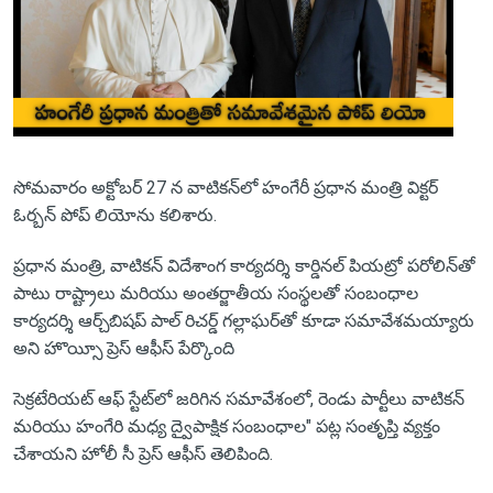
సోమవారం అక్టోబర్ 27 న వాటికన్‌లో హంగేరీ ప్రధాన మంత్రి విక్టర్
ఓర్బన్‌ పోప్ లియోను కలిశారు.
ప్రధాన మంత్రి, వాటికన్ విదేశాంగ కార్యదర్శి కార్డినల్ పియట్రో పరోలిన్‌తో
పాటు రాష్ట్రాలు మరియు అంతర్జాతీయ సంస్థలతో సంబంధాల
కార్యదర్శి ఆర్చ్‌బిషప్ పాల్ రిచర్డ్ గల్లాఘర్‌తో కూడా సమావేశమయ్యారు
అని హొయ్సీ ప్రెస్ ఆఫీస్ పేర్కొంది
సెక్రటేరియట్ ఆఫ్ స్టేట్‌లో జరిగిన సమావేశంలో, రెండు పార్టీలు వాటికన్
మరియు హంగేరి మధ్య ద్వైపాక్షిక సంబంధాల" పట్ల సంతృప్తి వ్యక్తం
చేశాయని హోలీ సీ ప్రెస్ ఆఫీస్ తెలిపింది.