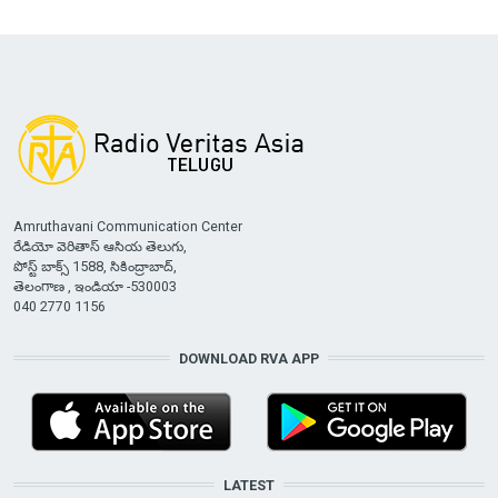
Amruthavani Communication Center
రేడియో వెరితాస్ ఆసియ తెలుగు,
పోస్ట్ బాక్స్ 1588, సికింద్రాబాద్,
తెలంగాణ , ఇండియా -530003
040 2770 1156
DOWNLOAD RVA APP
LATEST