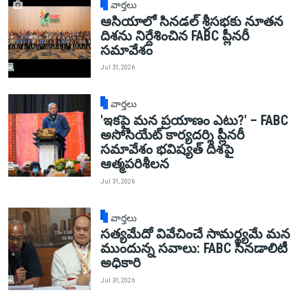
వార్తలు
ఆసియాలో సినడల్ శ్రీసభకు నూతన
దిశను నిర్దేశించిన FABC ప్లీనరీ
సమావేశం
Jul 31, 2026
వార్తలు
'ఇకపై మన ప్రయాణం ఎటు?' – FABC
అసోసియేట్ కార్యదర్శి ప్లీనరీ
సమావేశం భవిష్యత్ దిశపై
ఆత్మపరిశీలన
Jul 31, 2026
వార్తలు
సత్యమేదో వివేచించే సామర్థ్యమే మన
ముందున్న సవాలు: FABC సినడాలిటీ
అధికారి
Jul 31, 2026