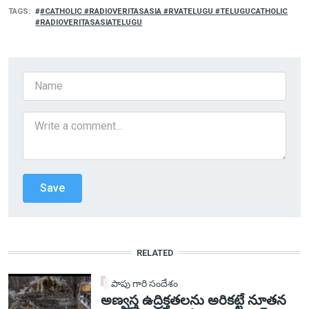
TAGS
#CATHOLIC #RADIOVERITASASIA #RVATELUGU #TELUGUCATHOLIC
#RADIOVERITASASIATELUGU
RELATED
పాపు గారి సందేశం
అణ్వస్త్ర ఉద్రిక్తతలను అరికట్టే నూతన