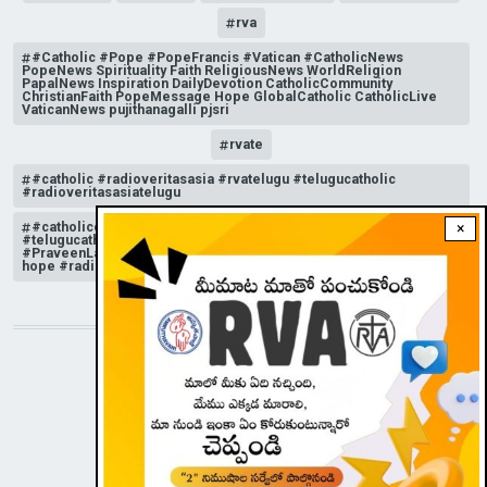
rva
#Catholic #Pope #PopeFrancis #Vatican #CatholicNews
PopeNews Spirituality Faith ReligiousNews WorldReligion
PapalNews Inspiration DailyDevotion CatholicCommunity
ChristianFaith PopeMessage Hope GlobalCatholic CatholicLive
VaticanNews pujithanagalli pjsri
rvate
#catholic #radioveritasasia #rvatelugu #telugucatholic
#radioveritasasiatelugu
#catholicchurchnews #catholictelugu #telugucatholic
×
#telugucatholicchurch #radioveritasasia #rvatelugu
#PraveenLakkisetti #reflection #advent #christmas #messageof
hope #radioveritas #rvatelugu #viral #insta
STAY CONNECTED WITH US!