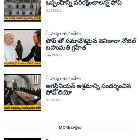
ఒప్పందాన్ని పరిరక్షించాలన్న పోప్
Feb 04, 2026
పాపు గారి సందేశం
పోప్ తో సమావేశమైన వెనిజులా నోబెల్
బహుమతి గ్రహీత
Jan 13, 2026
పాపు గారి సందేశం
అగస్టీనియన్ ఆశ్రమాన్ని సందర్శించిన
పోప్ లియో
Nov 25, 2025
MORE వార్తలు