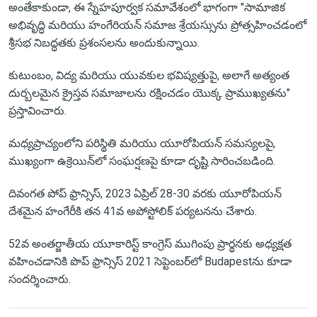
అంతేకాకుండా, ఈ స్నేహపూర్వక సమావేశంలో భాగంగా "సామాజిక
అభివృద్ధి మరియు హంగేరియన్ సమాజ శ్రేయస్సును ప్రోత్సహించడంలో
శ్రీసభ నిబద్ధతకు ప్రశంసలను అందుకున్నాయి.
కుటుంబం, విద్య మరియు యువకుల భవిష్యత్తుపై, అలాగే అత్యంత
దుర్బలమైన క్రైస్తవ సమాజాలను రక్షించడం యొక్క ప్రాముఖ్యతను"
ప్రస్తావించారు.
మధ్యప్రాచ్యంలోని పరిస్థితి మరియు యూరోపియన్ సమస్యలపై,
ముఖ్యంగా ఉక్రెయిన్‌లో సంఘర్షణపై కూడా దృష్టి సారించబడింది.
దివంగత పోప్ ఫ్రాన్సిస్, 2023 ఏప్రిల్ 28-30 వరకు యూరోపియన్
దేశమైన హంగేరీకి తన 41వ అపోస్టోలిక్ పర్యటనను చేశారు.
52వ అంతర్జాతీయ యూకారిస్ట్ కాంగ్రెస్ ముగింపు ప్రార్థనకు అధ్యక్షత
వహించడానికి పొప్ ఫ్రాన్సిస్ 2021 సెప్టెంబర్‌లో Budapestను కూడా
సందర్శించారు.