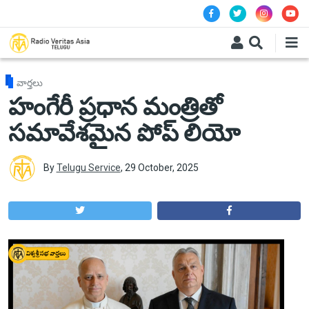
Skip to main content
వార్తలు
హంగేరీ ప్రధాన మంత్రితో
సమావేశమైన పోప్ లియో
By
Telugu Service
,
29 October, 2025