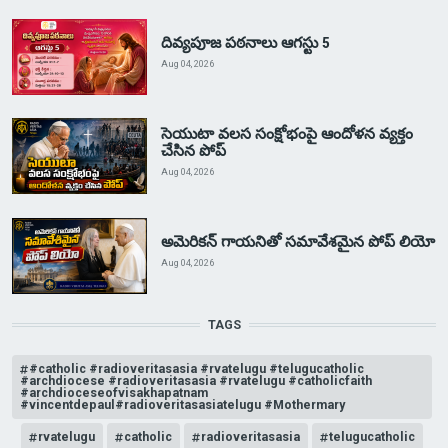
దివ్యపూజ పఠనాలు ఆగస్టు 5
Aug 04, 2026
సెయుటా వలస సంక్షోభంపై ఆందోళన వ్యక్తం
చేసిన పోప్
Aug 04, 2026
అమెరికన్ గాయనితో సమావేశమైన పోప్ లియో
Aug 04, 2026
TAGS
#catholic #radioveritasasia #rvatelugu #telugucatholic
#archdiocese #radioveritasasia #rvatelugu #catholicfaith
#archdioceseofvisakhapatnam
#vincentdepaul#radioveritasasiatelugu #Mothermary
rvatelugu
catholic
radioveritasasia
telugucatholic