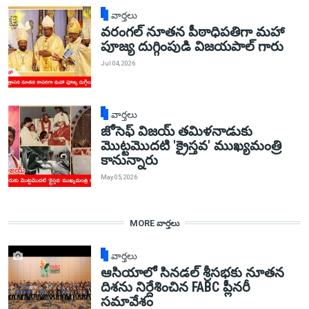
వార్తలు
వరంగల్ నూతన పీఠాధిపతిగా మహా
పూజ్య దుగ్గింపుడి విజయపాల్ గారు
Jul 04, 2026
వార్తలు
జోసెఫ్ విజయ్ తమిళనాడుకు
మొట్టమొదటి 'క్రైస్తవ' ముఖ్యమంత్రి
కానున్నారు
May 05, 2026
MORE వార్తలు
వార్తలు
ఆసియాలో సినడల్ శ్రీసభకు నూతన
దిశను నిర్దేశించిన FABC ప్లీనరీ
సమావేశం