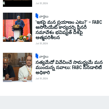
Jul 31, 2026
వార్తలు
'ఇకపై మన ప్రయాణం ఎటు?' – FABC
అసోసియేట్ కార్యదర్శి ప్లీనరీ
సమావేశం భవిష్యత్ దిశపై
ఆత్మపరిశీలన
Jul 31, 2026
వార్తలు
సత్యమేదో వివేచించే సామర్థ్యమే మన
ముందున్న సవాలు: FABC సినడాలిటీ
అధికారి
Jul 31, 2026