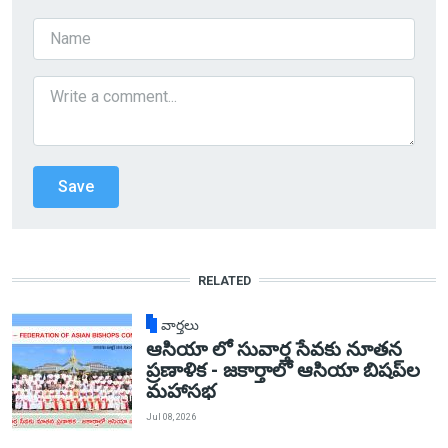
RELATED
వార్తలు
ఆసియా లో సువార్త సేవకు నూతన
ప్రణాళిక - జకార్తాలో ఆసియా బిషప్‌ల
మహాసభ
Jul 08, 2026