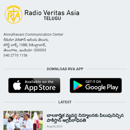
Amruthavani Communication Center
రేడియో వెరితాస్ ఆసియ తెలుగు,
పోస్ట్ బాక్స్ 1588, సికింద్రాబాద్,
తెలంగాణ , ఇండియా -530003
040 2770 1156
DOWNLOAD RVA APP
LATEST
బాలకార్మిక వ్యవస్థ నిర్మూలనకు పిలుపునిచ్చిన
పాకిస్తాన్ అగ్రపీఠాధిపతి
Aug 06, 2026