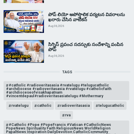
పోప్ లియో అపోస్తొలిక పర్యటన వివరాలను
ఖరారు చేసిన వాటికన్
Aug 06, 2026
సిగ్నిస్ ప్రపంచ సదస్సుకు సందేశాన్ని పంపిన
పోప్
Aug 06, 2026
TAGS
#catholic #radioveritasasia #rvatelugu #telugucatholic
#archdiocese #radioveritasasia #rvatelugu #catholicfaith
#archdioceseofvisakhapatnam
#vincentdepaul#radioveritasasiatelugu #Mothermary
rvatelugu
catholic
radioveritasasia
telugucatholic
rva
#Catholic #Pope #PopeFrancis #Vatican #CatholicNews
PopeNews Spirituality Faith ReligiousNews WorldReligion
PapalNews Inspiration DailyDevotion CatholicCommunity