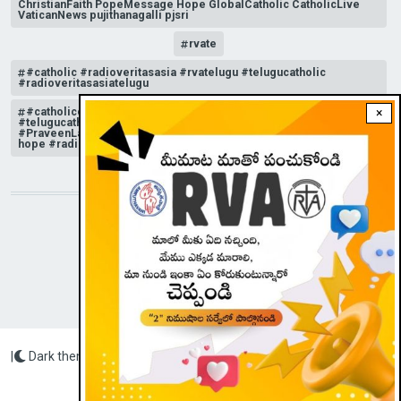
ChristianFaith PopeMessage Hope GlobalCatholic CatholicLive
VaticanNews pujithanagalli pjsri
rvate
#catholic #radioveritasasia #rvatelugu #telugucatholic
#radioveritasasiatelugu
#catholicchurchnews #catholictelugu #telugucatholic
×
#telugucatholicchurch #radioveritasasia #rvatelugu
#PraveenLakkisetti #reflection #advent #christmas #messageof
hope #radioveritas #rvatelugu #viral #insta
STAY CONNECTED WITH US!
|
Dark theme
Radio Veritas Asia © 2023