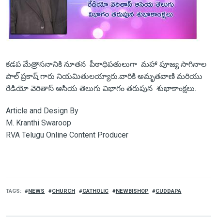
కడప మేత్రాసనానికి నూతన పీఠాధిపతులుగా మహా పూజ్య సాగినాల
పాల్ ప్రకాష్ గారు నియమితులయ్యారు.వారికి అమృతవాణి మరియు
రేడియో వెరితాస్ ఆసియ తెలుగు విభాగం తరుపున శుభాకాంక్షలు.
Article and Design By
M. Kranthi Swaroop
RVA Telugu Online Content Producer
TAGS
NEWS
CHURCH
CATHOLIC
NEWBISHOP
CUDDAPA