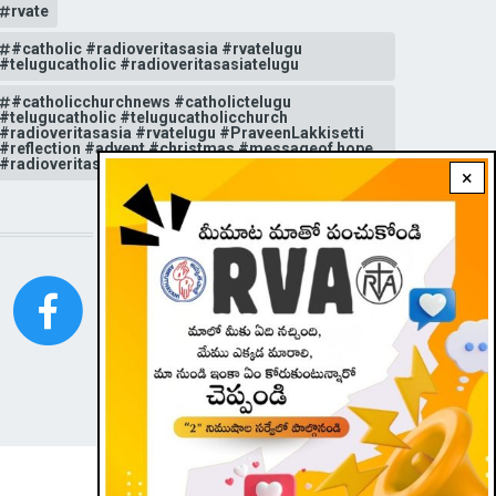
rvate
#catholic #radioveritasasia #rvatelugu
#telugucatholic #radioveritasasiatelugu
#catholicchurchnews #catholictelugu
#telugucatholic #telugucatholicchurch
#radioveritasasia #rvatelugu #PraveenLakkisetti
#reflection #advent #christmas #messageof hope
#radioveritas #rvatelugu #viral #insta
×
STAY CONNECTED WITH US!