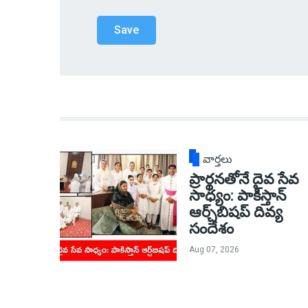
వార్తలు
ప్రార్థనతోనే దైవ సేవ
సాధ్యం: పాకిస్తాన్‌
ఆర్చ్‌బిషప్ దివ్య
సందేశం
Aug 07, 2026