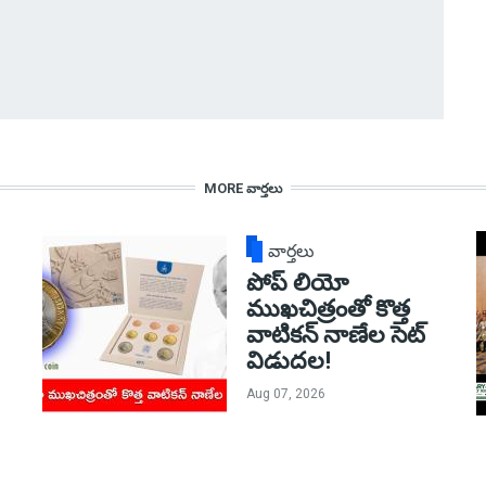
MORE వార్తలు
వార్తలు
పోప్ లియో
ముఖచిత్రంతో కొత్త
వాటికన్ నాణేల సెట్
విడుదల!
Aug 07, 2026