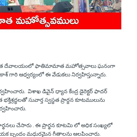
 మాత దేవాలయంలో ఫాతిమామాత మహోత్సవాలు ఘనంగా
్ గారి ఆధ్వర్యంలో ఈ వేడుకలు నిర్వహిస్తున్నారు.
్వహించారు. విశాఖ డివైన్ ధ్యాన కేంద్ర డైరెక్టర్ ఫాదర్
ిశ్రద్ధలతో సువార్త స్వస్థత ప్రార్ధన కూటములును
ర్వహించారు.
ప్రార్థనలు చేసారు . ఈ ప్రార్థన కూటమి లో అధిక సంఖ్యలో
రణ గాయక బృందం మధురమైన గీతాలను ఆలపించారు.