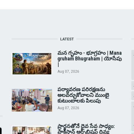
LATEST
మన గృహం - భూగ్రహం | Mana
gruham Bhugraham | యోసేపు
|
Aug 07, 2026
పర్యావరణ పరిరక్షణను
అలవర్చుకోవాలని ముంబై
కుటుంబాలకు పిలుపు
Aug 07, 2026
ప్రార్థనతోనే దైవ సేవ సాధ్యం:
పాకిస్తాన్‌ ఆర్చ్‌బిషప్ దివ్య