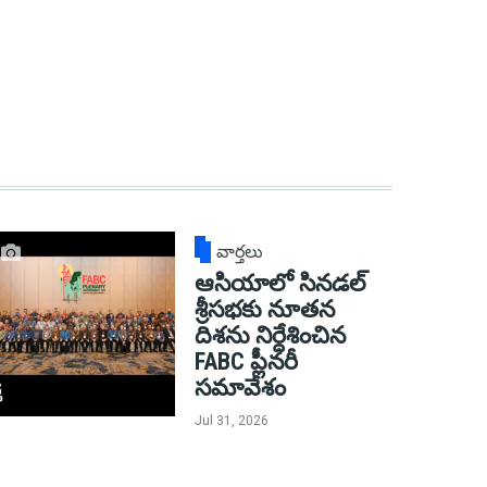
వార్తలు
ఆసియాలో సినడల్
శ్రీసభకు నూతన
దిశను నిర్దేశించిన
FABC ప్లీనరీ
సమావేశం
Jul 31, 2026