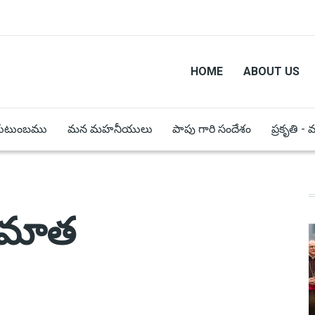
HOME
ABOUT US
కుటుంబము
మన మహనీయులు
పాపు గారి సందేశం
ప్రకృతి -
ామాత