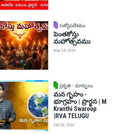
సత్యోపదేశము
పెంతకోస్తు
మహోత్సవము
May 24, 2026
ప్రకృతి - మార్పులు
మన గృహం -
భూగ్రహం | ప్రార్థన | M
Kranthi Swaroop
|RVA TELUGU
Feb 20, 2026