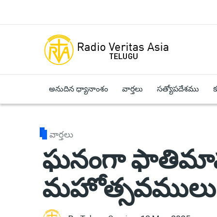
Skip to main content
అనుదిన ధ్యానాంశం
వార్తలు
సత్యోపదేశము
వార్తలు
ఘనంగా ఫాతిమ
మహోత్సవములు