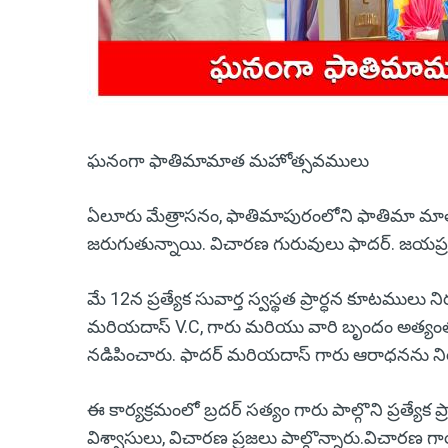
ఘనంగా ఫాతిమామాత మహోత్సవములు
ఏలూరు మేత్రాసనం, ఫాతిమాపురంలోని ఫాతిమా
జరుగుతున్నాయి. విచారణ గురువులు ఫాదర్. జయప్రకాశ
మే 12న ప్రత్యేక సువార్త స్వస్థత ప్రార్ధన కూటములు నిర
మరియదాస్ V.C, గారు మరియు వారి బృందం అత్యంత భక్త
నడిపించారు. ఫాదర్ మరియదాస్ గారు ఆరాధనను ని
ఈ కార్యక్రమంలో బ్రదర్ సత్యం గారు పాల్గొని ప్రత్యేక 
విశ్వాసులు, విచారణ ప్రజలు పాల్గొన్నారు.విచా