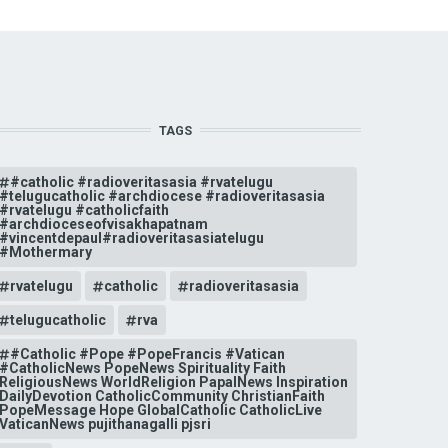
TAGS
#catholic #radioveritasasia #rvatelugu
#telugucatholic #archdiocese #radioveritasasia
#rvatelugu #catholicfaith
#archdioceseofvisakhapatnam
#vincentdepaul#radioveritasasiatelugu
#Mothermary
rvatelugu
catholic
radioveritasasia
telugucatholic
rva
#Catholic #Pope #PopeFrancis #Vatican
#CatholicNews PopeNews Spirituality Faith
ReligiousNews WorldReligion PapalNews Inspiration
DailyDevotion CatholicCommunity ChristianFaith
PopeMessage Hope GlobalCatholic CatholicLive
VaticanNews pujithanagalli pjsri