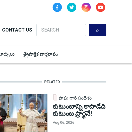
Search
CONTACT US
 మార్పులు
త్రైపాక్షిక వార్తలాపం
RELATED
పాపు గారి సందేశం
కుటుంబాన్ని కాపాడేది
కుటుంబ ప్రార్థనే!
Aug 06, 2026