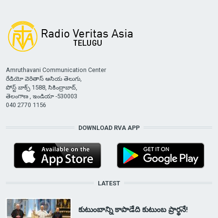
Amruthavani Communication Center
రేడియో వెరితాస్ ఆసియ తెలుగు,
పోస్ట్ బాక్స్ 1588, సికింద్రాబాద్,
తెలంగాణ , ఇండియా -530003
040 2770 1156
DOWNLOAD RVA APP
LATEST
కుటుంబాన్ని కాపాడేది కుటుంబ ప్రార్థనే!