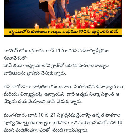
వాటికన్ లో బుధవారం జూన్ 11న జరిగిన సామాన్య ప్రేక్షకుల
సమావేశంలో
పోప్ లియో ఆస్ట్రియాలోని గ్రాజ్‌లో జరిగిన పాఠశాల కాల్పుల
బాధితులను జ్ఞాపకం చేసుకున్నారు.
తన ఆలోచనలు బాధితుల కుటుంబాలు మరణించిన ఉపాధ్యాయులు
మరియు విద్యార్థులపై ఉన్నాయని వారి ఆత్మకు నిత్యా విశ్రాంతి ఆ
దేవుడు దయచేయాలని పోప్ వేడుకున్నారు.
మంగళవారం జూన్ 10 న 21 ఏళ్ల డ్రీర్‌షుట్జెంగాస్సే ఉన్నత పాఠశాల
పూర్వ విద్యార్థి ఈ కాల్పులు జరిపాడు. ఒక వయోజనుడితో సహా 10
మంది మరణించగా, ఎంతో మంది గాయపడ్డారు.