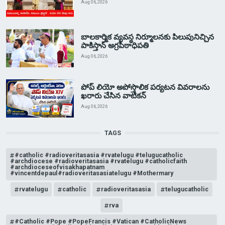
Aug 06, 2026
బాలకార్మిక వ్యవస్థ నిర్మూలనకు పిలుపునిచ్చిన
పాకిస్తాన్ అగ్రపీఠాధిపతి
Aug 06, 2026
పోప్ లియో అపోస్తొలిక పర్యటన వివరాలను
ఖరారు చేసిన వాటికన్
Aug 06, 2026
TAGS
#catholic #radioveritasasia #rvatelugu #telugucatholic
#archdiocese #radioveritasasia #rvatelugu #catholicfaith
#archdioceseofvisakhapatnam
#vincentdepaul#radioveritasasiatelugu #Mothermary
rvatelugu
catholic
radioveritasasia
telugucatholic
rva
#Catholic #Pope #PopeFrancis #Vatican #CatholicNews