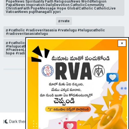
PopeNews Spirituality Faith ReligiousNews WorldReligion
PapalNews Inspiration DailyDevotion CatholicCommunity
ChristianFaith PopeMessage Hope GlobalCatholic CatholicLive
VaticanNews pujithanagalli pjsri
rvate
#catholic #radioveritasasia #rvatelugu #telugucatholic
#radioveritasasiatelugu
#catholicchurchnews #catholictelugu #telugucatholic
×
#telugucatholicchurch #radioveritasasia #rvatelugu
#PraveenLakkisetti #reflection #advent #christmas #messageof
hope #radioveritas #rvatelugu #viral #insta
STAY CONNECTED WITH US!
|
Dark theme
Radio Veritas Asia © 2023