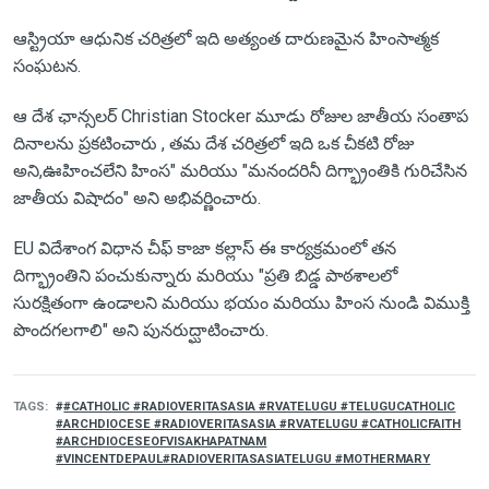
ఆస్ట్రియా ఆధునిక చరిత్రలో ఇది అత్యంత దారుణమైన హింసాత్మక
సంఘటన.
ఆ దేశ ఛాన్సలర్ Christian Stocker మూడు రోజుల జాతీయ సంతాప
దినాలను ప్రకటించారు , తమ దేశ చరిత్రలో ఇది ఒక చీకటి రోజు
అని,ఊహించలేని హింస" మరియు "మనందరినీ దిగ్భ్రాంతికి గురిచేసిన
జాతీయ విషాదం" అని అభివర్ణించారు.
EU విదేశాంగ విధాన చీఫ్ కాజా కల్లాస్ ఈ కార్యక్రమంలో తన
దిగ్భ్రాంతిని పంచుకున్నారు మరియు "ప్రతి బిడ్డ పాఠశాలలో
సురక్షితంగా ఉండాలని మరియు భయం మరియు హింస నుండి విముక్తి
పొందగలగాలి" అని పునరుద్ఘాటించారు.
TAGS
#CATHOLIC #RADIOVERITASASIA #RVATELUGU #TELUGUCATHOLIC
#ARCHDIOCESE #RADIOVERITASASIA #RVATELUGU #CATHOLICFAITH
#ARCHDIOCESEOFVISAKHAPATNAM
#VINCENTDEPAUL#RADIOVERITASASIATELUGU #MOTHERMARY