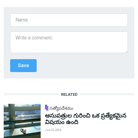
RELATED
సత్యోపదేశము
ఆసుపత్రుల గురించి ఒక ప్రత్యేకమైన
విషయం ఉంది
Jun 22, 2026