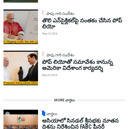
పాపు గారి సందేశం
తొలి ఎన్‌సైక్లికల్‌పై సంతకం చేసిన పోప్
లియో
May 19, 2026
పాపు గారి సందేశం
పోప్ లియోతో సమావేశం కానున్న
అమెరికా విదేశాంగ కార్యదర్శి
May 04, 2026
MORE వార్తలు
వార్తలు
ఆసియాలో సినడల్ శ్రీసభకు నూతన
దిశను నిర్దేశించిన FABC ప్లీనరీ