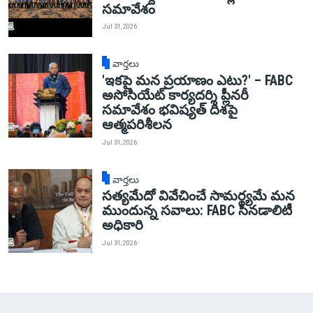
సమావేశం
Jul 31, 2026
వార్తలు
'ఇకపై మన ప్రయాణం ఎటు?' – FABC
అసోసియేట్ కార్యదర్శి ప్లీనరీ
సమావేశం భవిష్యత్ దిశపై
ఆత్మపరిశీలన
Jul 31, 2026
వార్తలు
సత్యమేదో వివేచించే సామర్థ్యమే మన
ముందున్న సవాలు: FABC సినడాలిటీ
అధికారి
Jul 31, 2026