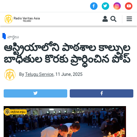
Skip to main content
వార్తలు
ఆస్ట్రియాలోని పాఠశాల కాల్పుల
బాధితుల కొరకు ప్రార్ధించిన పోప్
By
Telugu Service
,
11 June, 2025