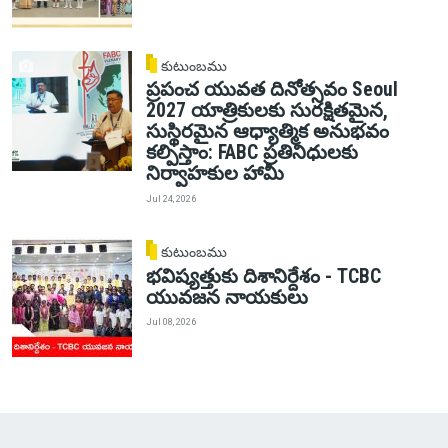
కుటుంబము
ప్రపంచ యువత దినోత్సవం Seoul
2027 యాత్రికులకు సురక్షితమైన,
సుస్థిరమైన ఆధ్యాత్మిక అనుభవం
కల్పిస్తాం: FABC ప్రతినిధులకు
నిర్వాహకుల హామీ
Jul 24, 2026
కుటుంబము
భవిష్యత్తుకు దిశానిర్దేశం - TCBC
యువజన నాయకులు
Jul 08, 2026