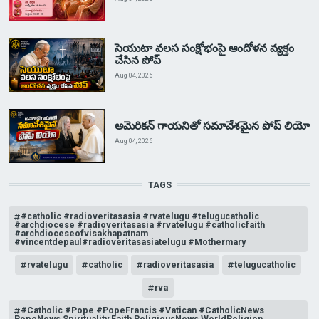
సెయుటా వలస సంక్షోభంపై ఆందోళన వ్యక్తం
చేసిన పోప్
Aug 04, 2026
అమెరికన్ గాయనితో సమావేశమైన పోప్ లియో
Aug 04, 2026
TAGS
#catholic #radioveritasasia #rvatelugu #telugucatholic
#archdiocese #radioveritasasia #rvatelugu #catholicfaith
#archdioceseofvisakhapatnam
#vincentdepaul#radioveritasasiatelugu #Mothermary
rvatelugu
catholic
radioveritasasia
telugucatholic
rva
#Catholic #Pope #PopeFrancis #Vatican #CatholicNews
PopeNews Spirituality Faith ReligiousNews WorldReligion