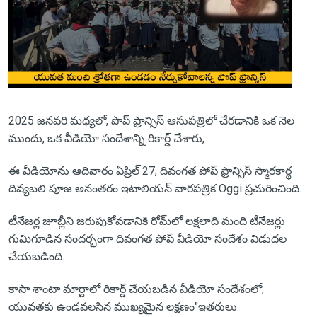
2025 జనవరి మధ్యలో, పొప్ ఫ్రాన్సిస్ ఆసుపత్రిలో చేరడానికి ఒక నెల
ముందు, ఒక వీడియో సందేశాన్ని రికార్డ్ చేశారు,
ఈ వీడియోను ఆదివారం ఏప్రిల్ 27, దివంగత పోప్ ఫ్రాన్సిస్ స్మారకార్థ
దివ్యబలి పూజ అనంతరం ఇటాలియన్ వారపత్రిక Oggi ప్రచురించింది.
టీనేజర్ల జూబ్లీని జరుపుకోవడానికి రోమ్‌లో లక్షలాది మంది టీనేజర్లు
గుమిగూడిన సందర్భంగా దివంగత పోప్ వీడియో సందేశం విడుదల
చేయబడింది.
కాసా శాంటా మార్టాలో రికార్డ్ చేయబడిన వీడియో సందేశంలో,
యువతకు ఉండవలసిన ముఖ్యమైన లక్షణం"ఇతరులు