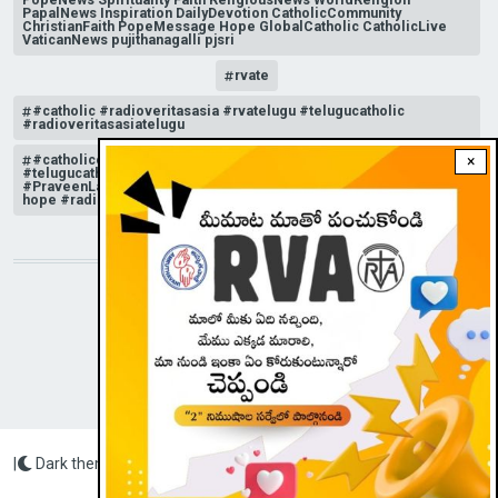
PapalNews Inspiration DailyDevotion CatholicCommunity
ChristianFaith PopeMessage Hope GlobalCatholic CatholicLive
VaticanNews pujithanagalli pjsri
rvate
#catholic #radioveritasasia #rvatelugu #telugucatholic
#radioveritasasiatelugu
#catholicchurchnews #catholictelugu #telugucatholic
×
#telugucatholicchurch #radioveritasasia #rvatelugu
#PraveenLakkisetti #reflection #advent #christmas #messageof
hope #radioveritas #rvatelugu #viral #insta
STAY CONNECTED WITH US!
|
Dark theme
Radio Veritas Asia © 2023