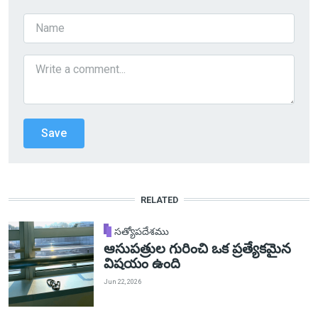
RELATED
సత్యోపదేశము
ఆసుపత్రుల గురించి ఒక ప్రత్యేకమైన
విషయం ఉంది
Jun 22, 2026