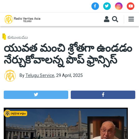
Skip to main content
కుటుంబము
యువత మంచి శ్రోతగా ఉండడం
నేర్చుకోవాలన్న పొప్ ఫ్రాన్సిస్
By
Telugu Service
,
29 April, 2025