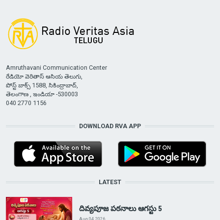
Amruthavani Communication Center
రేడియో వెరితాస్ ఆసియ తెలుగు,
పోస్ట్ బాక్స్ 1588, సికింద్రాబాద్,
తెలంగాణ , ఇండియా -530003
040 2770 1156
DOWNLOAD RVA APP
LATEST
దివ్యపూజ పఠనాలు ఆగస్టు 5
Aug 04, 2026