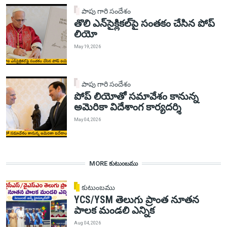
పాపు గారి సందేశం
తొలి ఎన్‌సైక్లికల్‌పై సంతకం చేసిన పోప్
లియో
May 19, 2026
పాపు గారి సందేశం
పోప్ లియోతో సమావేశం కానున్న
అమెరికా విదేశాంగ కార్యదర్శి
May 04, 2026
MORE కుటుంబము
కుటుంబము
YCS/YSM తెలుగు ప్రాంత నూతన
పాలక మండలి ఎన్నిక
Aug 04, 2026