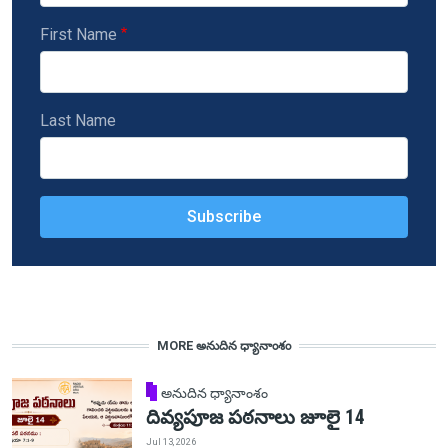
First Name
Last Name
MORE అనుదిన ధ్యానాంశం
అనుదిన ధ్యానాంశం
దివ్యపూజ పఠనాలు జూలై 14
Jul 13, 2026