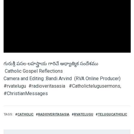
గురుశ్రీ పసల లహస్త్రాయ గారిచే ఆధ్యాత్మిక సందేశము
Catholic Gospel Reflections
Camera and Editing :Bandi Arvind (RVA Online Producer)
#rvatelugu #radioveritasasia #Catholictelugusermons,
#ChristianMessages
TAGS
CATHOLIC
RADIOVERITASASIA
RVATELUGU
TELUGUCATHOLIC