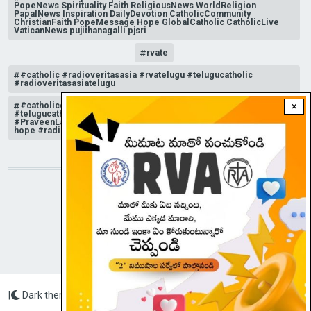
PopeNews Spirituality Faith ReligiousNews WorldReligion
PapalNews Inspiration DailyDevotion CatholicCommunity
ChristianFaith PopeMessage Hope GlobalCatholic CatholicLive
VaticanNews pujithanagalli pjsri
rvate
#catholic #radioveritasasia #rvatelugu #telugucatholic
#radioveritasasiatelugu
#catholicchurchnews #catholictelugu #telugucatholic
×
#telugucatholicchurch #radioveritasasia #rvatelugu
#PraveenLakkisetti #reflection #advent #christmas #messageof
hope #radioveritas #rvatelugu #viral #insta
STAY CONNECTED WITH US!
|
Dark theme
Radio Veritas Asia © 2023