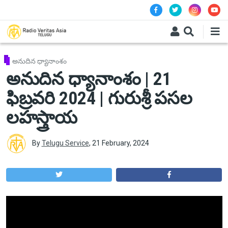
Skip to main content
అనుదిన ధ్యానాంశం
అనుదిన ధ్యానాంశం | 21
ఫిబ్రవరి 2024 | గురుశ్రీ పసల
లహస్త్రాయ
By
Telugu Service
,
21 February, 2024