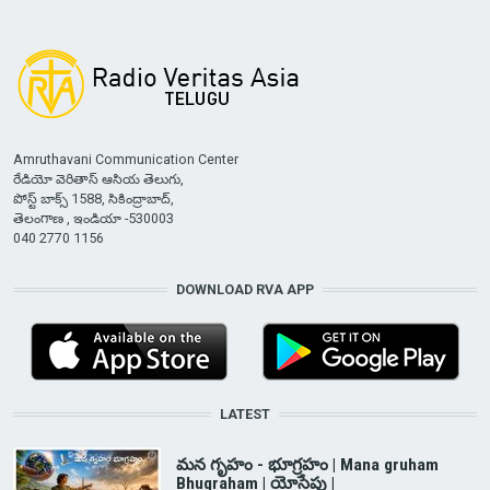
Amruthavani Communication Center
రేడియో వెరితాస్ ఆసియ తెలుగు,
పోస్ట్ బాక్స్ 1588, సికింద్రాబాద్,
తెలంగాణ , ఇండియా -530003
040 2770 1156
DOWNLOAD RVA APP
LATEST
మన గృహం - భూగ్రహం | Mana gruham
Bhugraham | యోసేపు |