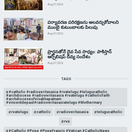
Aug 07, 2026
పర్యావరణ పరిరక్షణను అలవర్చుకోవాలని
ముంబై కుటుంబాలకు పిలుపు
Aug 07, 2026
ప్రార్థనతోనే దైవ సేవ సాధ్యం: పాకిస్తాన్‌
ఆర్చ్‌బిషప్ దివ్య సందేశం
Aug 07, 2026
TAGS
#catholic #radioveritasasia #rvatelugu #telugucatholic
#archdiocese #radioveritasasia #rvatelugu #catholicfaith
#archdioceseofvisakhapatnam
#vincentdepaul#radioveritasasiatelugu #Mothermary
rvatelugu
catholic
radioveritasasia
telugucatholic
rva
#Catholic #Pope #PopeFrancis #Vatican #CatholicNews