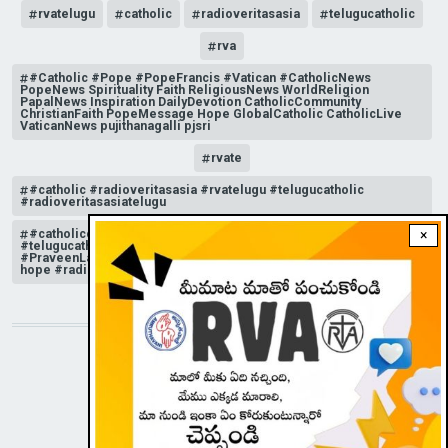
rvatelugu
catholic
radioveritasasia
telugucatholic
rva
#Catholic #Pope #PopeFrancis #Vatican #CatholicNews
PopeNews Spirituality Faith ReligiousNews WorldReligion
PapalNews Inspiration DailyDevotion CatholicCommunity
ChristianFaith PopeMessage Hope GlobalCatholic CatholicLive
VaticanNews pujithanagalli pjsri
rvate
#catholic #radioveritasasia #rvatelugu #telugucatholic
#radioveritasasiatelugu
#catholicchurchnews #catholictelugu #telugucatholic
×
#telugucatholicchurch #radioveritasasia #rvatelugu
#PraveenLakkisetti #reflection #advent #christmas #messageof
hope #radioveritas #rvatelugu #viral #insta
STAY CONNECTED WITH US!