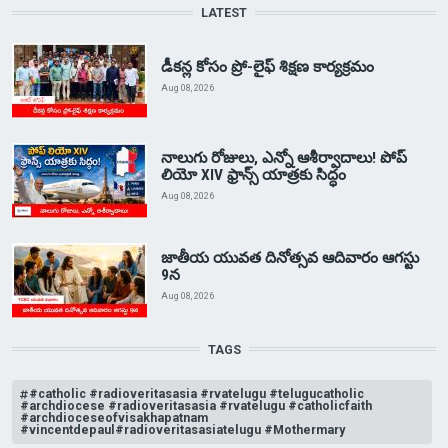
LATEST
డీకన్ల కోసం ప్రో-లైఫ్ శిక్షణ కార్యక్రమం
Aug 08, 2026
నాలుగు రోజులు, ఎన్నో ఆశీర్వాదాలు! పోప్
లియో XIV ఫ్రాన్స్ యాత్రకు సిద్ధం
Aug 08, 2026
జాతీయ యువత దినోత్సవ ఆదివారం ఆగస్టు
9న
Aug 08, 2026
TAGS
#catholic #radioveritasasia #rvatelugu #telugucatholic
#archdiocese #radioveritasasia #rvatelugu #catholicfaith
#archdioceseofvisakhapatnam
#vincentdepaul#radioveritasasiatelugu #Mothermary