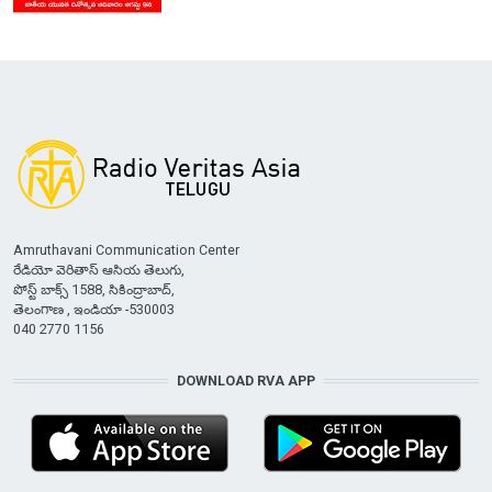
Amruthavani Communication Center
రేడియో వెరితాస్ ఆసియ తెలుగు,
పోస్ట్ బాక్స్ 1588, సికింద్రాబాద్,
తెలంగాణ , ఇండియా -530003
040 2770 1156
DOWNLOAD RVA APP