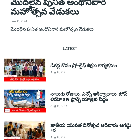
మొదలైన పునీత అంథోనివారి
మహోత్సవ వేడుకలు
Jun 01, 2024
మొదలైన పునీత అంథోనివారి మహోత్సవ వేడుకలు
LATEST
డీకన్ల కోసం ప్రో-లైఫ్ శిక్షణ కార్యక్రమం
Aug 08, 2026
నాలుగు రోజులు, ఎన్నో ఆశీర్వాదాలు! పోప్
లియో XIV ఫ్రాన్స్ యాత్రకు సిద్ధం
Aug 08, 2026
జాతీయ యువత దినోత్సవ ఆదివారం ఆగస్టు
9న
Aug 08, 2026