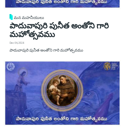
మన మహనీయులు
పాదువాపురి పునీత అంతోని గారి
మహోత్సవము
Dec 06, 2024
పాదువాపురి పునీత అంతోని గారి మహోత్సవము