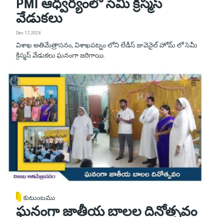
PMI ఆధ్వర్యంలో సెమీ క్రిస్మస్
వేడుకలు
Dec 17, 2024
విశాఖ అతిమేత్రాసనం, విశాఖపట్నం లోని లేడీస్ జువెనైల్ హోమ్ లో సెమీ
క్రిస్మస్ వేడుకలు ఘనంగా జరిగాయి.
కుటుంబము
ఘనంగా జాతీయ బాలల దినోత్సవం