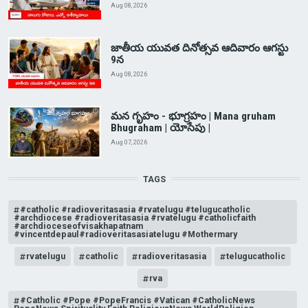
Aug 08, 2026
జాతీయ యువత దినోత్సవ ఆదివారం ఆగస్టు
9న
Aug 08, 2026
మన గృహం - భూగ్రహం | Mana gruham
Bhugraham | యోసేపు |
Aug 07, 2026
TAGS
#catholic #radioveritasasia #rvatelugu #telugucatholic
#archdiocese #radioveritasasia #rvatelugu #catholicfaith
#archdioceseofvisakhapatnam
#vincentdepaul#radioveritasasiatelugu #Mothermary
rvatelugu
catholic
radioveritasasia
telugucatholic
rva
#Catholic #Pope #PopeFrancis #Vatican #CatholicNews