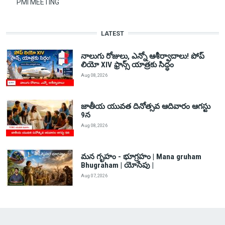
PMI MEETING
LATEST
నాలుగు రోజులు, ఎన్నో ఆశీర్వాదాలు! పోప్
లియో XIV ఫ్రాన్స్ యాత్రకు సిద్ధం
Aug 08, 2026
జాతీయ యువత దినోత్సవ ఆదివారం ఆగస్టు
9న
Aug 08, 2026
మన గృహం - భూగ్రహం | Mana gruham
Bhugraham | యోసేపు |
Aug 07, 2026