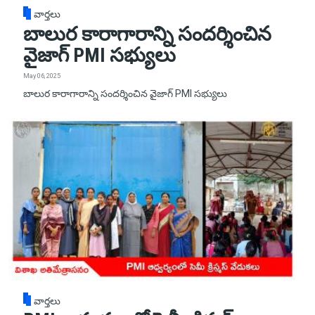
వార్తలు
బాలుర కారాగారాన్ని సందర్శించిన
వైజాగ్ PMI సభ్యులు
May 06, 2025
బాలుర కారాగారాన్ని సందర్శించిన వైజాగ్ PMI సభ్యులు
వార్తలు