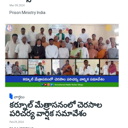
Mar 09, 2024
Prison Ministry India
వార్తలు
కర్నూల్ మేత్రాసనంలో చెరసాల
పరిచర్య వార్షిక సమావేశం
Feb 29, 2024