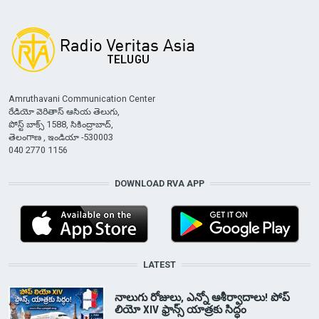
Amruthavani Communication Center
రేడియో వెరితాస్ ఆసియ తెలుగు,
పోస్ట్ బాక్స్ 1588, సికింద్రాబాద్,
తెలంగాణ , ఇండియా -530003
040 2770 1156
DOWNLOAD RVA APP
LATEST
నాలుగు రోజులు, ఎన్నో ఆశీర్వాదాలు! పోప్
లియో XIV ఫ్రాన్స్ యాత్రకు సిద్ధం