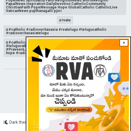
PopeNews Spirituality Faith ReligiousNews WorldReligion
PapalNews Inspiration DailyDevotion CatholicCommunity
ChristianFaith PopeMessage Hope GlobalCatholic CatholicLive
VaticanNews pujithanagalli pjsri
rvate
#catholic #radioveritasasia #rvatelugu #telugucatholic
#radioveritasasiatelugu
#catholicchurchnews #catholictelugu #telugucatholic
×
#telugucatholicchurch #radioveritasasia #rvatelugu
#PraveenLakkisetti #reflection #advent #christmas #messageof
hope #radioveritas #rvatelugu #viral #insta
STAY CONNECTED WITH US!
|
Dark theme
Radio Veritas Asia © 2023