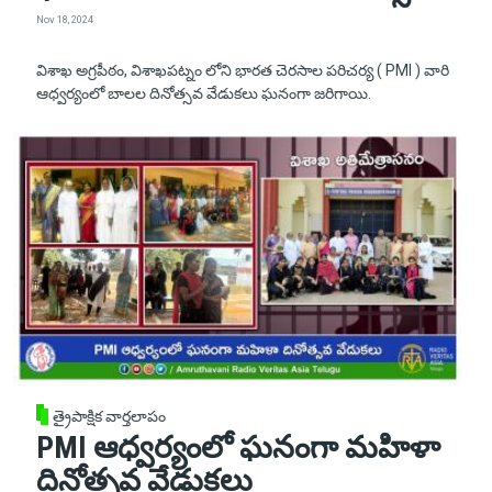
Nov 18, 2024
విశాఖ అగ్రపీఠం, విశాఖపట్నం లోని భారత చెరసాల పరిచర్య ( PMI ) వారి
ఆధ్వర్యంలో బాలల దినోత్సవ వేడుకలు ఘనంగా జరిగాయి.
త్రైపాక్షిక వార్తలాపం
PMI ఆధ్వర్యంలో ఘనంగా మహిళా
దినోత్సవ వేడుకలు