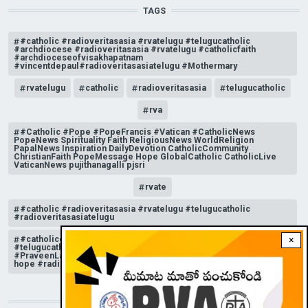
TAGS
#catholic #radioveritasasia #rvatelugu #telugucatholic
#archdiocese #radioveritasasia #rvatelugu #catholicfaith
#archdioceseofvisakhapatnam
#vincentdepaul#radioveritasasiatelugu #Mothermary
rvatelugu
catholic
radioveritasasia
telugucatholic
rva
#Catholic #Pope #PopeFrancis #Vatican #CatholicNews
PopeNews Spirituality Faith ReligiousNews WorldReligion
PapalNews Inspiration DailyDevotion CatholicCommunity
ChristianFaith PopeMessage Hope GlobalCatholic CatholicLive
VaticanNews pujithanagalli pjsri
rvate
#catholic #radioveritasasia #rvatelugu #telugucatholic
#radioveritasasiatelugu
#catholicchurchnews #catholictelugu #telugucatholic
×
#telugucatholicchurch #radioveritasasia #rvatelugu
#PraveenLakkisetti #reflection #advent #christmas #messageof
hope #radioveritas #rvatelugu #viral #insta
STAY CONNECTED WITH US!