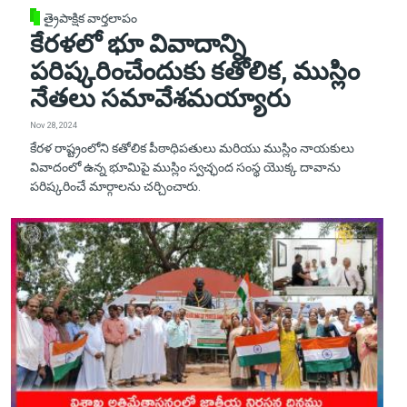
త్రైపాక్షిక వార్తలాపం
కేరళలో భూ వివాదాన్ని
పరిష్కరించేందుకు కతోలిక, ముస్లిం
నేతలు సమావేశమయ్యారు
Nov 28, 2024
కేరళ రాష్ట్రంలోని కతోలిక పీఠాధిపతులు మరియు ముస్లిం నాయకులు
వివాదంలో ఉన్న భూమిపై ముస్లిం స్వచ్ఛంద సంస్థ యొక్క దావాను
పరిష్కరించే మార్గాలను చర్చించారు.