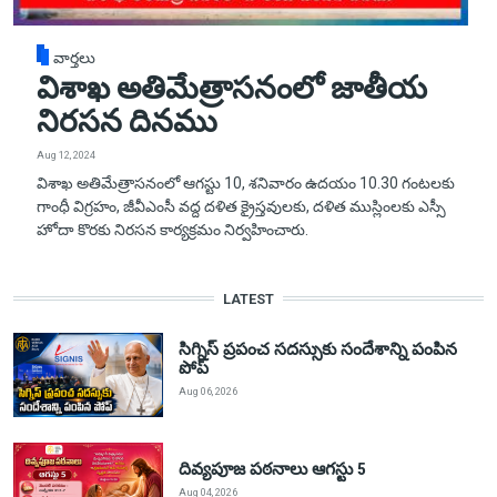
వార్తలు
విశాఖ అతిమేత్రాసనంలో జాతీయ
నిరసన దినము
Aug 12, 2024
విశాఖ అతిమేత్రాసనంలో ఆగస్టు 10, శనివారం ఉదయం 10.30 గంటలకు
గాంధీ విగ్రహం, జీవీఎంసీ వద్ద దళిత క్రైస్తవులకు, దళిత ముస్లింలకు ఎస్సీ
హోదా కొరకు నిరసన కార్యక్రమం నిర్వహించారు.
LATEST
సిగ్నిస్ ప్రపంచ సదస్సుకు సందేశాన్ని పంపిన
పోప్
Aug 06, 2026
దివ్యపూజ పఠనాలు ఆగస్టు 5
Aug 04, 2026