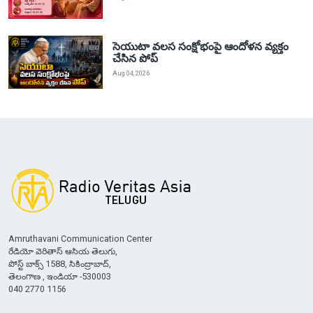
సెయుటా వలస సంక్షోభంపై ఆందోళన వ్యక్తం
చేసిన పోప్
Aug 04, 2026
Amruthavani Communication Center
రేడియో వెరితాస్ ఆసియ తెలుగు,
పోస్ట్ బాక్స్ 1588, సికింద్రాబాద్,
తెలంగాణ , ఇండియా -530003
040 2770 1156