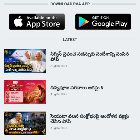
DOWNLOAD RVA APP
LATEST
సిగ్నిస్ ప్రపంచ సదస్సుకు సందేశాన్ని పంపిన
పోప్
Aug 06, 2026
దివ్యపూజ పఠనాలు ఆగస్టు 5
Aug 04, 2026
సెయుటా వలస సంక్షోభంపై ఆందోళన వ్యక్తం
చేసిన పోప్
Aug 04, 2026