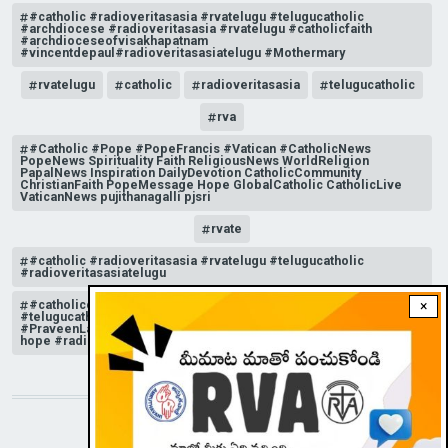
#catholic #radioveritasasia #rvatelugu #telugucatholic
#archdiocese #radioveritasasia #rvatelugu #catholicfaith
#archdioceseofvisakhapatnam
#vincentdepaul#radioveritasasiatelugu #Mothermary
rvatelugu
catholic
radioveritasasia
telugucatholic
rva
#Catholic #Pope #PopeFrancis #Vatican #CatholicNews
PopeNews Spirituality Faith ReligiousNews WorldReligion
PapalNews Inspiration DailyDevotion CatholicCommunity
ChristianFaith PopeMessage Hope GlobalCatholic CatholicLive
VaticanNews pujithanagalli pjsri
rvate
#catholic #radioveritasasia #rvatelugu #telugucatholic
#radioveritasasiatelugu
#catholicchurchnews #catholictelugu #telugucatholic
×
#telugucatholicchurch #radioveritasasia #rvatelugu
#PraveenLakkisetti #reflection #advent #christmas #messageof
hope #radioveritas #rvatelugu #viral #insta
STAY CONNECTED WITH US!