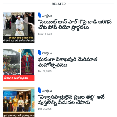
RELATED
వార్తలు
"సెయింట్ జాన్ పాల్ II"పై దాడి జరిగిన
చోట పోప్ లియో ప్రార్థనలు
May 15, 2026
వార్తలు
ఘనంగా విశాఖపురి మేరిమాత
మహోత్సవము
Dec 09, 2025
వార్తలు
"విశ్వాసపాత్రులైన ప్రజల తల్లి" అనే
పుస్తకాన్ని విడుదల చేసారు
Dec 04, 2025