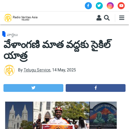
Skip to main content
వార్తలు
వేళాంగణి మాత వద్దకు సైకిల్
యాత్ర
By
Telugu Service
,
14 May, 2025