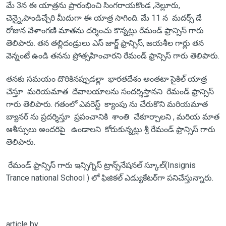
మే 3న ఈ యాత్రను ప్రారంభించి సింగరాయకొండ ,నెల్లూరు,
చెన్నై,పాండిచ్చేరి మీదుగా ఈ యాత్ర సాగింది. మే 11 న మదర్స్ డే
రోజున వేళాంగణి మాతను దర్శించు కొన్నట్లు రేమండ్ ఫ్రాన్సిస్ గారు
తెలిపారు. తన తల్లిదండ్రులు ఎస్ జార్జ్ ఫ్రాన్సిస్, జయశీల గార్లు తన
వెన్నంటే ఉండి తనను ప్రోత్సహించారని రేమండ్ ఫ్రాన్సిస్ గారు తెలిపారు.
తనకు సమయం దొరికినప్పుడల్లా భారతదేశం అంతటా సైకిల్ యాత్ర
చేస్తూ మరియమాత దేవాలయాలను సందర్శిస్తానని రేమండ్ ఫ్రాన్సిస్
గారు తెలిపారు. గతంలో ఎవరెస్ట్ క్యాంపు ను చేరుకొని మరియమాత
బ్యానర్ ను ప్రదర్శిస్తూ ప్రపంచానికి శాంతి చేకూర్చాలని , మరియ మాత
ఆశీస్సులు అందరిపై ఉండాలని కోరుకున్నట్లు శ్రీ రేమండ్ ఫ్రాన్సిస్ గారు
తెలిపారు.
రేమండ్ ఫ్రాన్సిస్ గారు ఇన్సిగ్నిస్ ట్రాన్స్‌నేషనల్ స్కూల్‌(Insignis
Trance national School ) లో ఫిజికల్ ఎడ్యుకేటర్‌గా పనిచేస్తున్నారు.
article by