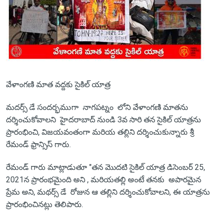
వేళాంగణి మాత వద్దకు సైకిల్ యాత్ర
మదర్స్ డే సందర్భముగా నాగపట్నం లోని వేళాంగణి మాతను
దర్శించుకోవాలని హైదరాబాద్ నుండి 3వ సారి తన సైకిల్ యాత్రను
ప్రారంభించి, విజయవంతంగా మరియ తల్లిని దర్శించుకున్నారు శ్రీ
రేమండ్ ఫ్రాన్సిస్ గారు.
రేమండ్ గారు మాట్లాడుతూ "తన మొదటి సైకిల్ యాత్ర డిసెంబర్ 25,
2021న ప్రారంభమైంది అని , మరియతల్లి అంటే తనకు అపారమైన
ప్రేమ అని, మథర్స్ డే రోజున ఆ తల్లిని దర్శించుకోవాలని, ఈ యాత్రను
ప్రారంభించినట్లు తెలిపారు.