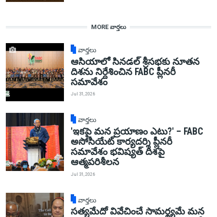
MORE వార్తలు
వార్తలు
ఆసియాలో సినడల్ శ్రీసభకు నూతన
దిశను నిర్దేశించిన FABC ప్లీనరీ
సమావేశం
Jul 31, 2026
వార్తలు
'ఇకపై మన ప్రయాణం ఎటు?' – FABC
అసోసియేట్ కార్యదర్శి ప్లీనరీ
సమావేశం భవిష్యత్ దిశపై
ఆత్మపరిశీలన
Jul 31, 2026
వార్తలు
సత్యమేదో వివేచించే సామర్థ్యమే మన