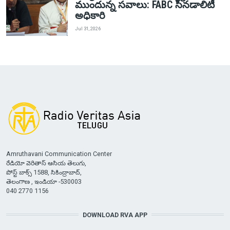
ముందున్న సవాలు: FABC సినడాలిటీ
అధికారి
Jul 31, 2026
Amruthavani Communication Center
రేడియో వెరితాస్ ఆసియ తెలుగు,
పోస్ట్ బాక్స్ 1588, సికింద్రాబాద్,
తెలంగాణ , ఇండియా -530003
040 2770 1156
DOWNLOAD RVA APP