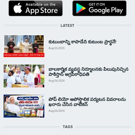
LATEST
కుటుంబాన్ని కాపాడేది కుటుంబ ప్రార్థనే!
Aug 06, 2026
బాలకార్మిక వ్యవస్థ నిర్మూలనకు పిలుపునిచ్చిన
పాకిస్తాన్ అగ్రపీఠాధిపతి
Aug 06, 2026
పోప్ లియో అపోస్తొలిక పర్యటన వివరాలను
ఖరారు చేసిన వాటికన్
Aug 06, 2026
TAGS