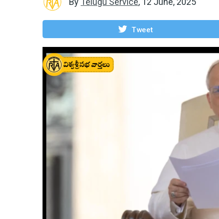
By
Telugu Service
,
12 June, 2025
Tweet