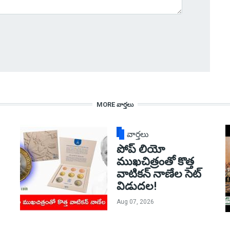
MORE వార్తలు
వార్తలు
పోప్ లియో
ముఖచిత్రంతో కొత్త
వాటికన్ నాణేల సెట్
విడుదల!
Aug 07, 2026