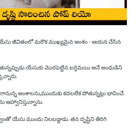
లో యేసు జీవితంలో మరొక ముఖ్యమైన అంశం - ఆయన చేసిన
ళుతున్నప్పుడు యేసుకు మొరపెట్టిన బర్తిమయి అనే అంధుడిని
ొన్నారు.
గానున్న అంశాలను,ముందుకు కదలలేక పోతున్నట్లు భావించే
 ఆహ్వానిస్తున్నాను.
ంతో యేసు ముందు నిలబడ్డాడు. తన దృష్టిని తిరిగి