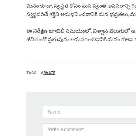
మనం కూడా, స్వస్థత కోసం మన స్వంత అవసరాన్ని గు
స్వస్థపరిచే శక్తిని అనుభవించడానికి మన భద్రతలు, మన
ఈ నిరీక్షణ జూబిలీ సమయంలో, విశ్వాస వెలుగులో అన్
జీవితంతో ప్రభువును అనుసరించడానికి మనం కూడా 
TAGS
RVATE