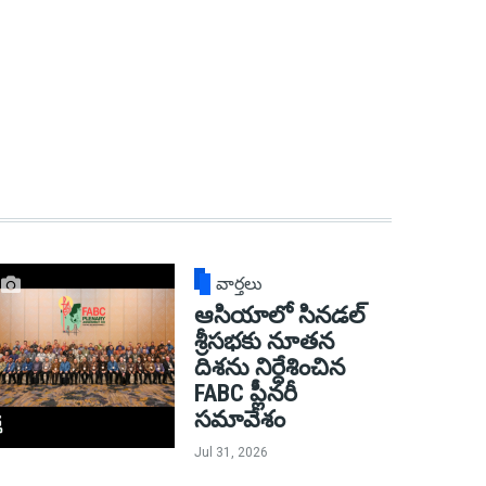
వార్తలు
ఆసియాలో సినడల్
శ్రీసభకు నూతన
దిశను నిర్దేశించిన
FABC ప్లీనరీ
సమావేశం
Jul 31, 2026