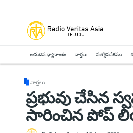
Skip to main content
అనుదిన ధ్యానాంశం
వార్తలు
సత్యోపదేశము
వార్తలు
ప్రభువు చేసిన స్వస
సారించిన పోప్ 