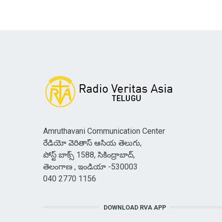
Amruthavani Communication Center
రేడియో వెరితాస్ ఆసియ తెలుగు,
పోస్ట్ బాక్స్ 1588, సికింద్రాబాద్,
తెలంగాణ , ఇండియా -530003
040 2770 1156
DOWNLOAD RVA APP