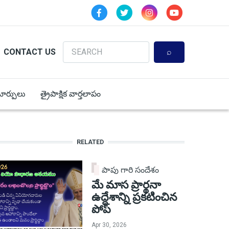
Search
CONTACT US
 మార్పులు
త్రైపాక్షిక వార్తలాపం
RELATED
పాపు గారి సందేశం
మే మాస ప్రార్థనా
ఉద్దేశాన్ని ప్రకటించిన
పోప్
Apr 30, 2026