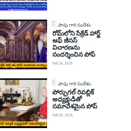
పాపు గారి సందేశం
రోమ్‌లోని సేక్రేడ్ హార్ట్
ఆఫ్ జీసస్
విచారణను
సందర్శించిన పోప్
Feb 26, 2026
పాపు గారి సందేశం
పోర్చుగల్ రిపబ్లిక్
అధ్యక్షుడితో
సమావేశమైన పోప్
Feb 05, 2026