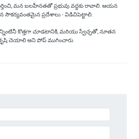
ర్తించి, మన బలహీనతతో ప్రభువు వద్దకు రావాలి. ఆయన
 సౌకర్యవంతమైన ప్రదేశాలు - విడిచిపెట్టాలి.
నింటినీ కొత్తగా చూడటానికి, మరియు స్వేచ్ఛతో, నూతన
కృషి చెయాలి అని పోప్ ముగించారు