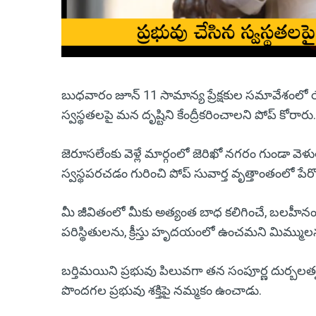
బుధవారం జూన్ 11 సామాన్య ప్రేక్షకుల సమావేశం
స్వస్థతలపై మన దృష్టిని కేంద్రీకరించాలని పోప్ కోరారు.
జెరూసలేంకు వెళ్లే మార్గంలో జెరిఖో నగరం గుండా వె
స్వస్థపరచడం గురించి పోప్ సువార్త వృత్తాంతంలో పేర్క
మీ జీవితంలో మీకు అత్యంత బాధ కలిగించే, బలహీనం
పరిస్థితులను, క్రీస్తు హృదయంలో ఉంచమని మిమ్ములను
బర్తిమయిని ప్రభువు పిలువగా తన సంపూర్ణ దుర్బలత్వ
పొందగల ప్రభువు శక్తిపై నమ్మకం ఉంచాడు.