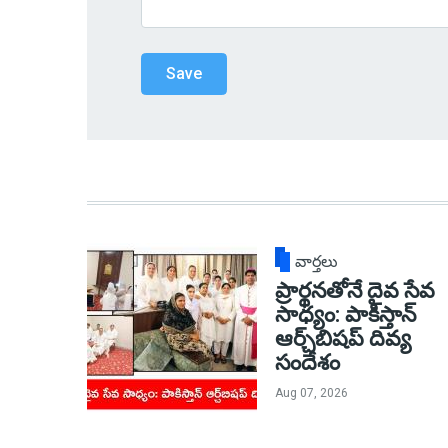
వార్తలు
ప్రార్థనతోనే దైవ సేవ
సాధ్యం: పాకిస్తాన్‌
ఆర్చ్‌బిషప్ దివ్య
సందేశం
Aug 07, 2026