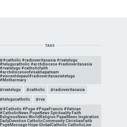
TAGS
#catholic #radioveritasasia #rvatelugu
#telugucatholic #archdiocese #radioveritasasia
#rvatelugu #catholicfaith
#archdioceseofvisakhapatnam
#vincentdepaul#radioveritasasiatelugu
#Mothermary
rvatelugu
catholic
radioveritasasia
telugucatholic
rva
#Catholic #Pope #PopeFrancis #Vatican
#CatholicNews PopeNews Spirituality Faith
ReligiousNews WorldReligion PapalNews Inspiration
DailyDevotion CatholicCommunity ChristianFaith
PopeMessage Hope GlobalCatholic CatholicLive