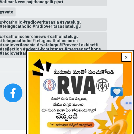
VaticanNews pujithanagalli pjsri
rvate
#catholic #radioveritasasia #rvatelugu
#telugucatholic #radioveritasasiatelugu
#catholicchurchnews #catholictelugu
#telugucatholic #telugucatholicchurch
#radioveritasasia #rvatelugu #PraveenLakkisetti
#reflection #advent #christmas #messageof hope
#radioveritas #rvatelugu #viral #insta
×
STAY CONNECTED WITH US!