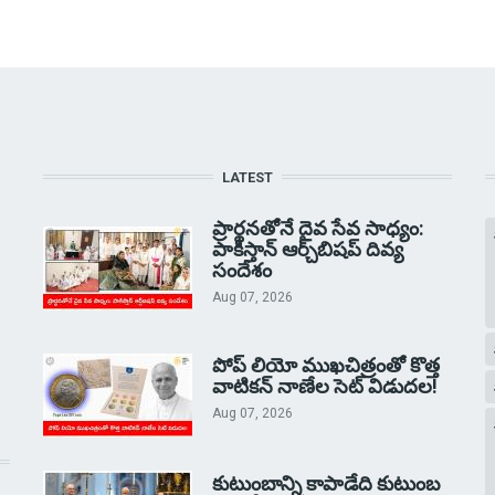
LATEST
ప్రార్థనతోనే దైవ సేవ సాధ్యం:
పాకిస్తాన్‌ ఆర్చ్‌బిషప్ దివ్య
సందేశం
Aug 07, 2026
పోప్ లియో ముఖచిత్రంతో కొత్త
వాటికన్ నాణేల సెట్ విడుదల!
Aug 07, 2026
కుటుంబాన్ని కాపాడేది కుటుంబ