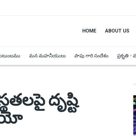
HOME
ABOUT US
కుటుంబము
మన మహనీయులు
పాపు గారి సందేశం
ప్రకృతి -
్థతలపై దృష్టి
లియో