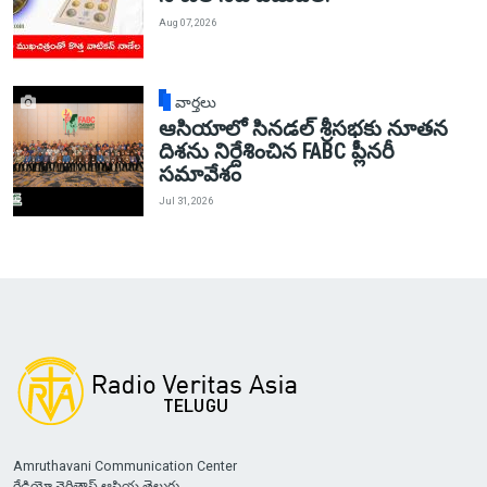
Aug 07, 2026
వార్తలు
ఆసియాలో సినడల్ శ్రీసభకు నూతన
దిశను నిర్దేశించిన FABC ప్లీనరీ
సమావేశం
Jul 31, 2026
Amruthavani Communication Center
రేడియో వెరితాస్ ఆసియ తెలుగు,