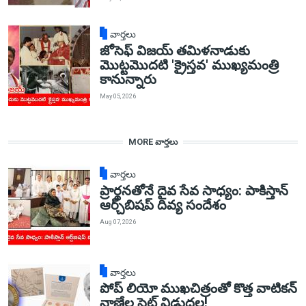
వార్తలు
జోసెఫ్ విజయ్ తమిళనాడుకు
మొట్టమొదటి 'క్రైస్తవ' ముఖ్యమంత్రి
కానున్నారు
May 05, 2026
MORE వార్తలు
వార్తలు
ప్రార్థనతోనే దైవ సేవ సాధ్యం: పాకిస్తాన్‌
ఆర్చ్‌బిషప్ దివ్య సందేశం
Aug 07, 2026
వార్తలు
పోప్ లియో ముఖచిత్రంతో కొత్త వాటికన్
నాణేల సెట్ విడుదల!