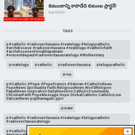
కుటుంబాన్ని కాపాడేది కుటుంబ ప్రార్థనే!
Aug 06, 2026
TAGS
#catholic #radioveritasasia #rvatelugu #telugucatholic
#archdiocese #radioveritasasia #rvatelugu #catholicfaith
#archdioceseofvisakhapatnam
#vincentdepaul#radioveritasasiatelugu #Mothermary
rvatelugu
catholic
radioveritasasia
telugucatholic
rva
#Catholic #Pope #PopeFrancis #Vatican #CatholicNews
PopeNews Spirituality Faith ReligiousNews WorldReligion
PapalNews Inspiration DailyDevotion CatholicCommunity
ChristianFaith PopeMessage Hope GlobalCatholic CatholicLive
VaticanNews pujithanagalli pjsri
rvate
#catholic #radioveritasasia #rvatelugu #telugucatholic
#radioveritasasiatelugu
#catholicchurchnews #catholictelugu #telugucatholic
×
#telugucatholicchurch #radioveritasasia #rvatelugu