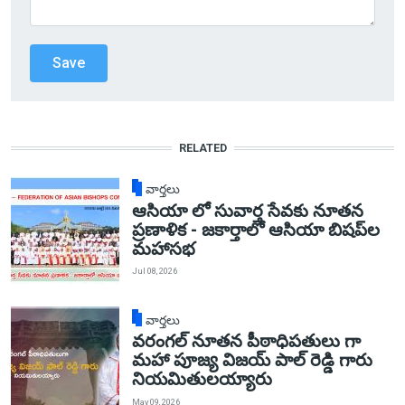
RELATED
వార్తలు
ఆసియా లో సువార్త సేవకు నూతన
ప్రణాళిక - జకార్తాలో ఆసియా బిషప్‌ల
మహాసభ
Jul 08, 2026
వార్తలు
వరంగల్ నూతన పీఠాధిపతులు గా
మహా పూజ్య విజయ్ పాల్ రెడ్డి గారు
నియమితులయ్యారు
May 09, 2026