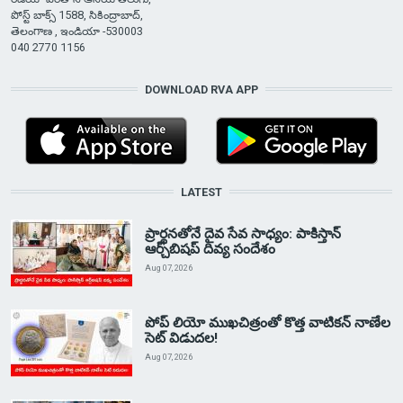
పోస్ట్ బాక్స్ 1588, సికింద్రాబాద్,
తెలంగాణ , ఇండియా -530003
040 2770 1156
DOWNLOAD RVA APP
LATEST
ప్రార్థనతోనే దైవ సేవ సాధ్యం: పాకిస్తాన్‌
ఆర్చ్‌బిషప్ దివ్య సందేశం
Aug 07, 2026
పోప్ లియో ముఖచిత్రంతో కొత్త వాటికన్ నాణేల
సెట్ విడుదల!
Aug 07, 2026