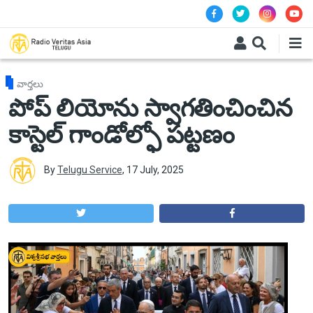
Skip to main content
వార్తలు
పోప్ లియోను స్వాగతించించిన
కాస్టెల్ గాండోల్ఫో పట్టణం
By
Telugu Service
,
17 July, 2025