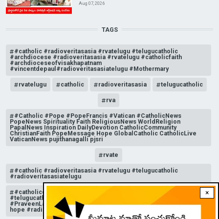
Aug 07, 2026
TAGS
#catholic #radioveritasasia #rvatelugu #telugucatholic
#archdiocese #radioveritasasia #rvatelugu #catholicfaith
#archdioceseofvisakhapatnam
#vincentdepaul#radioveritasasiatelugu #Mothermary
rvatelugu
catholic
radioveritasasia
telugucatholic
rva
#Catholic #Pope #PopeFrancis #Vatican #CatholicNews
PopeNews Spirituality Faith ReligiousNews WorldReligion
PapalNews Inspiration DailyDevotion CatholicCommunity
ChristianFaith PopeMessage Hope GlobalCatholic CatholicLive
VaticanNews pujithanagalli pjsri
rvate
#catholic #radioveritasasia #rvatelugu #telugucatholic
#radioveritasasiatelugu
#catholicchurchnews #catholictelugu #telugucatholic
×
#telugucatholicchurch #radioveritasasia #rvatelugu
#PraveenLakkisetti #reflection #advent #christmas #messageof
hope #radioveritas #rvatelugu #viral #insta