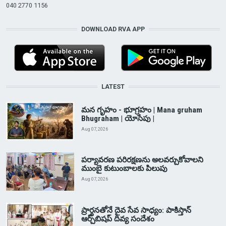
040 2770 1156
DOWNLOAD RVA APP
LATEST
మన గృహం - భూగ్రహం | Mana gruham
Bhugraham | యోసేపు |
Aug 07, 2026
పర్యావరణ పరిరక్షణను అలవర్చుకోవాలని
ముంబై కుటుంబాలకు పిలుపు
Aug 07, 2026
ప్రార్థనతోనే దైవ సేవ సాధ్యం: పాకిస్తాన్‌
ఆర్చ్‌బిషప్ దివ్య సందేశం