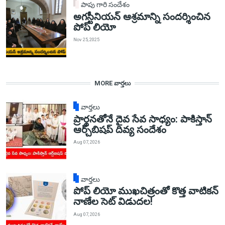
పాపు గారి సందేశం
అగస్టీనియన్ ఆశ్రమాన్ని సందర్శించిన
పోప్ లియో
Nov 25, 2025
MORE వార్తలు
వార్తలు
ప్రార్థనతోనే దైవ సేవ సాధ్యం: పాకిస్తాన్‌
ఆర్చ్‌బిషప్ దివ్య సందేశం
Aug 07, 2026
వార్తలు
పోప్ లియో ముఖచిత్రంతో కొత్త వాటికన్
నాణేల సెట్ విడుదల!
Aug 07, 2026