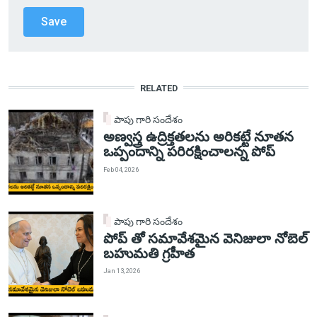
RELATED
పాపు గారి సందేశం
అణ్వస్త్ర ఉద్రిక్తతలను అరికట్టే నూతన
ఒప్పందాన్ని పరిరక్షించాలన్న పోప్
Feb 04, 2026
పాపు గారి సందేశం
పోప్ తో సమావేశమైన వెనిజులా నోబెల్
బహుమతి గ్రహీత
Jan 13, 2026