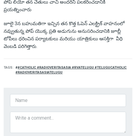
పోప్ లియో తన చేతులు చాచి అందరినీ పలకరించడానికి
ప్రయత్నించారు
జూలై 3న బహుమతిగా ఇచ్చిన తన కొత్త ఓపెన్ ఎలక్ట్రిక్ వాహనంలో
నవ్వుతున్న పోప్ యొక్క ప్రతి అడుగును అనుసరించడానికి జూబ్లీ
టోపీలు ధరించిన పర్యాటకులు మరియు యాత్రికులు ఆసక్తిగా వీధి
వెంబడి పరిగెత్తారు.
TAGS
#CATHOLIC #RADIOVERITASASIA #RVATELUGU #TELUGUCATHOLIC
#RADIOVERITASASIATELUGU