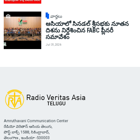
వార్తలు
ఆసియాలో సినడల్ శ్రీసభకు నూతన
దిశను నిర్దేశించిన FABC ప్లీనరీ
సమావేశం
Jul 31, 2026
Amruthavani Communication Center
రేడియో వెరితాస్ ఆసియ తెలుగు,
పోస్ట్ బాక్స్ 1588, సికింద్రాబాద్,
తెలంగాణ , ఇండియా -530003