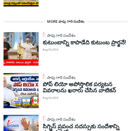
MORE పాపు గారి సందేశం
పాపు గారి సందేశం
కుటుంబాన్ని కాపాడేది కుటుంబ ప్రార్థనే!
Aug 06, 2026
పాపు గారి సందేశం
పోప్ లియో అపోస్తొలిక పర్యటన
వివరాలను ఖరారు చేసిన వాటికన్
Aug 06, 2026
పాపు గారి సందేశం
సిగ్నిస్ ప్రపంచ సదస్సుకు సందేశాన్ని