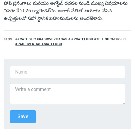
పోప్ ప్రసంగాలు మరియు అగస్టీన్ రచనల నుండి ముఖ్య విషయాలను
వివరించే 2026 క్యాలెండర్‌ను, అలాగే చేతితో తయారు చేసిన
ఉత్పత్తులతో సహా స్థానిక బహుమతులను అందజేశారు.
TAGS
#CATHOLIC #RADIOVERITASASIA #RVATELUGU #TELUGUCATHOLIC
#RADIOVERITASASIATELUGU