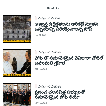
RELATED
పాపు గారి సందేశం
అణ్వస్త్ర ఉద్రిక్తతలను అరికట్టే నూతన
ఒప్పందాన్ని పరిరక్షించాలన్న పోప్
Feb 04, 2026
పాపు గారి సందేశం
పోప్ తో సమావేశమైన వెనిజులా నోబెల్
బహుమతి గ్రహీత
Jan 13, 2026
పాపు గారి సందేశం
ప్రపంచ చలనచిత్ర సభ్యులతో
సమావేశమైన పోప్ లియో
Nov 19, 2025