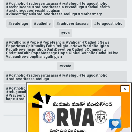
#catholic #radioveritasasia #rvatelugu #telugucatholic
#archdiocese #radioveritasasia #rvatelugu #catholicfaith
#archdioceseofvisakhapatnam
#vincentdepaul#radioveritasasiatelugu #Mothermary
rvatelugu
catholic
radioveritasasia
telugucatholic
rva
#Catholic #Pope #PopeFrancis #Vatican #CatholicNews
PopeNews Spirituality Faith ReligiousNews WorldReligion
PapalNews Inspiration DailyDevotion CatholicCommunity
ChristianFaith PopeMessage Hope GlobalCatholic CatholicLive
VaticanNews pujithanagalli pjsri
rvate
#catholic #radioveritasasia #rvatelugu #telugucatholic
#radioveritasasiatelugu
#catholicchurchnews #catholictelugu #telugucatholic
×
#telugucatholicchurch #radioveritasasia #rvatelugu
#PraveenLakkisetti #reflection #advent #christmas #messageof
hope #radioveritas #rvatelugu #viral #insta
STAY CONNECTED WITH US!