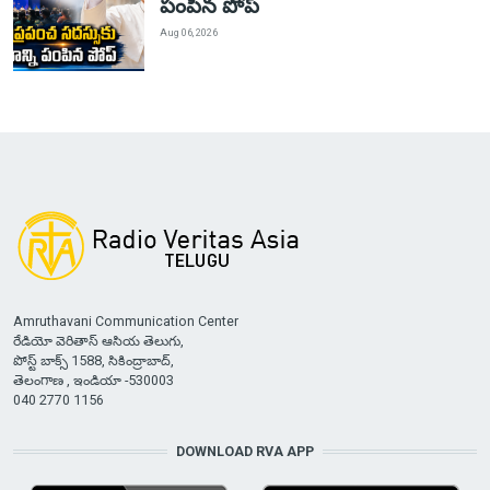
పంపిన పోప్
Aug 06, 2026
Amruthavani Communication Center
రేడియో వెరితాస్ ఆసియ తెలుగు,
పోస్ట్ బాక్స్ 1588, సికింద్రాబాద్,
తెలంగాణ , ఇండియా -530003
040 2770 1156
DOWNLOAD RVA APP