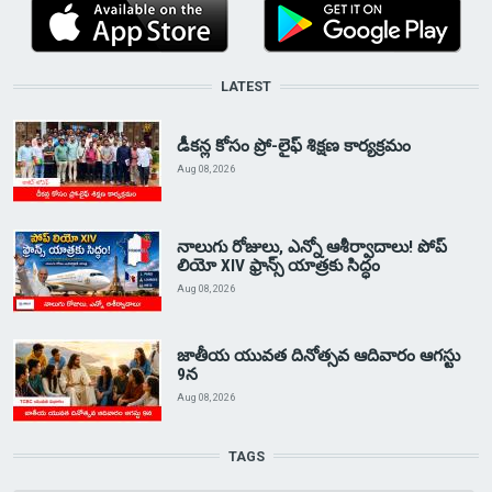
LATEST
డీకన్ల కోసం ప్రో-లైఫ్ శిక్షణ కార్యక్రమం
Aug 08, 2026
నాలుగు రోజులు, ఎన్నో ఆశీర్వాదాలు! పోప్
లియో XIV ఫ్రాన్స్ యాత్రకు సిద్ధం
Aug 08, 2026
జాతీయ యువత దినోత్సవ ఆదివారం ఆగస్టు
9న
Aug 08, 2026
TAGS