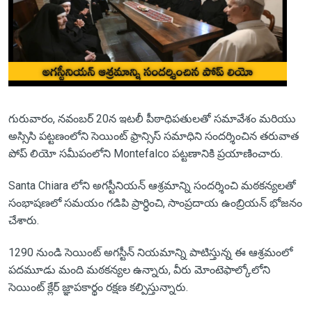
గురువారం, నవంబర్ 20న ఇటలీ పీఠాధిపతులతో సమావేశం మరియు
అస్సిసి పట్టణంలోని సెయింట్ ఫ్రాన్సిస్ సమాధిని సందర్శించిన తరువాత
పోప్ లియో సమీపంలోని Montefalco పట్టణానికి ప్రయాణించారు.
Santa Chiara లోని అగస్టీనియన్ ఆశ్రమాన్ని సందర్శించి మఠకన్యలతో
సంభాషణలో సమయం గడిపి ప్రార్ధించి, సాంప్రదాయ ఉంబ్రియన్ భోజనం
చేశారు.
1290 నుండి సెయింట్ అగస్టీన్ నియమాన్ని పాటిస్తున్న ఈ ఆశ్రమంలో
పదమూడు మంది మఠకన్యల ఉన్నారు, వీరు మోంటెఫాల్కోలోని
సెయింట్ క్లేర్ జ్ఞాపకార్థం రక్షణ కల్పిస్తున్నారు.