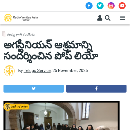
Skip to main content
పాపు గారి సందేశం
అగస్టీనియన్ ఆశ్రమాన్ని
సందర్శించిన పోప్ లియో
By
Telugu Service
,
25 November, 2025