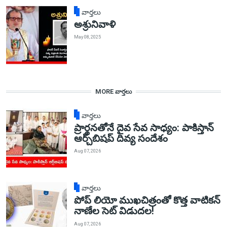
వార్తలు
అశ్రునివాళి
May 08, 2025
MORE వార్తలు
వార్తలు
ప్రార్థనతోనే దైవ సేవ సాధ్యం: పాకిస్తాన్‌
ఆర్చ్‌బిషప్ దివ్య సందేశం
Aug 07, 2026
వార్తలు
పోప్ లియో ముఖచిత్రంతో కొత్త వాటికన్
నాణేల సెట్ విడుదల!
Aug 07, 2026