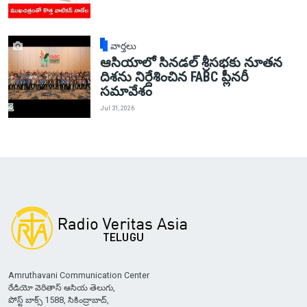
వార్తలు
ఆసియాలో సినడల్ శ్రీసభకు నూతన
దిశను నిర్దేశించిన FABC ప్లీనరీ
సమావేశం
Jul 31, 2026
Amruthavani Communication Center
రేడియో వెరితాస్ ఆసియ తెలుగు,
పోస్ట్ బాక్స్ 1588, సికింద్రాబాద్,