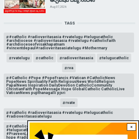
ఆర్చ్‌బిషప్ దివ్య సందేశం
Aug 07, 2026
TAGS
#catholic #radioveritasasia #rvatelugu #telugucatholic
#archdiocese #radioveritasasia #rvatelugu #catholicfaith
#archdioceseofvisakhapatnam
#vincentdepaul#radioveritasasiatelugu #Mothermary
rvatelugu
catholic
radioveritasasia
telugucatholic
rva
#Catholic #Pope #PopeFrancis #Vatican #CatholicNews
PopeNews Spirituality Faith ReligiousNews WorldReligion
PapalNews Inspiration DailyDevotion CatholicCommunity
ChristianFaith PopeMessage Hope GlobalCatholic CatholicLive
VaticanNews pujithanagalli pjsri
rvate
#catholic #radioveritasasia #rvatelugu #telugucatholic
#radioveritasasiatelugu
#catholicchurchnews #catholictelugu #telugucatholic
×
#telugucatholicchurch #radioveritasasia #rvatelugu
#PraveenLakkisetti #reflection #advent #christmas #messageof
hope #radioveritas #rvatelugu #viral #insta