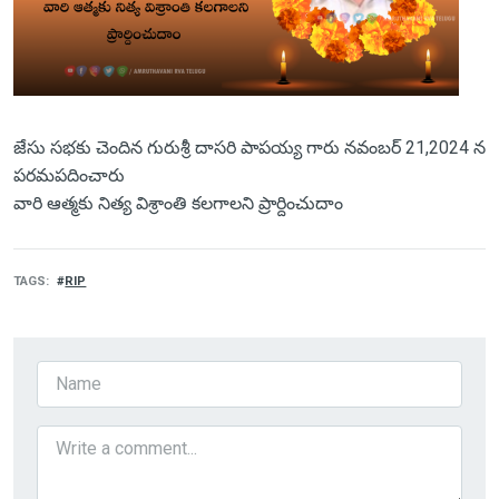
జేసు సభకు చెందిన గురుశ్రీ దాసరి పాపయ్య గారు నవంబర్ 21,2024 న
పరమపదించారు
వారి ఆత్మకు నిత్య విశ్రాంతి కలగాలని ప్రార్దించుదాం
TAGS
RIP