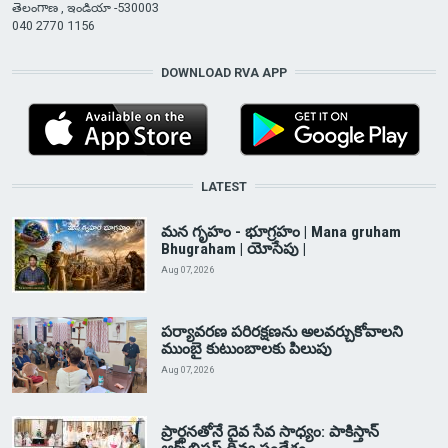
తెలంగాణ , ఇండియా -530003
040 2770 1156
DOWNLOAD RVA APP
LATEST
మన గృహం - భూగ్రహం | Mana gruham
Bhugraham | యోసేపు |
Aug 07, 2026
పర్యావరణ పరిరక్షణను అలవర్చుకోవాలని
ముంబై కుటుంబాలకు పిలుపు
Aug 07, 2026
ప్రార్థనతోనే దైవ సేవ సాధ్యం: పాకిస్తాన్‌