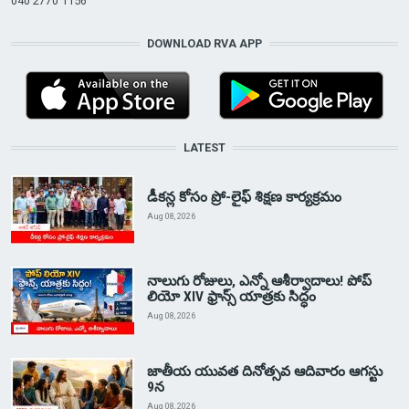
040 2770 1156
DOWNLOAD RVA APP
LATEST
డీకన్ల కోసం ప్రో-లైఫ్ శిక్షణ కార్యక్రమం
Aug 08, 2026
నాలుగు రోజులు, ఎన్నో ఆశీర్వాదాలు! పోప్
లియో XIV ఫ్రాన్స్ యాత్రకు సిద్ధం
Aug 08, 2026
జాతీయ యువత దినోత్సవ ఆదివారం ఆగస్టు
9న
Aug 08, 2026