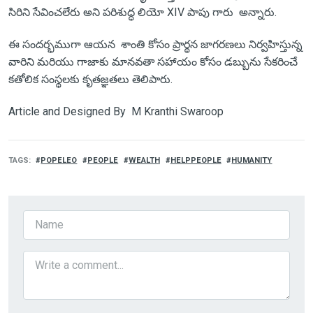
సిరిని సేవించలేరు అని పరిశుద్ధ లియో XIV పాపు గారు అన్నారు.
ఈ సందర్భముగా ఆయన శాంతి కోసం ప్రార్థన జాగరణలు నిర్వహిస్తున్న
వారిని మరియు గాజాకు మానవతా సహాయం కోసం డబ్బును సేకరించే
కతోలిక సంస్థలకు కృతజ్ఞతలు తెలిపారు.
Article and Designed By M Kranthi Swaroop
TAGS
POPELEO
PEOPLE
WEALTH
HELPPEOPLE
HUMANITY