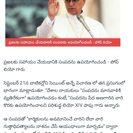
ప్రజలకు సహాయం చేయడానికి సంపదను ఉపయోగించండి - పోప్
లియో గారు
సెప్టెంబర్ 21న వాటికన్లోని సెయింట్ అన్నే విచారణ లో తన ప్రసంగంలో
భాగంగా మాట్లాడుతూ "దేశాల నాయకులు "సంపదను మానవాళికి
వ్యతిరేకంగా" ఉపయోగించడం కంటే, "సంపదను పేద అణగారిన వారి
కొరకు ఉపయోగించాలని పరిశుద్ధ లియో XIV పాపు గారు అన్నారు.
ఆ సంపదతో "కార్మికులను అవమానించే వారిని లేదా వారి
గుత్తాధిపత్యాలను నాశనం చేసే ఆయుధాలుగా మార్చడం" ద్వారా