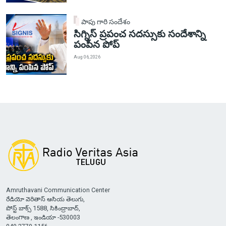
పాపు గారి సందేశం
సిగ్నిస్ ప్రపంచ సదస్సుకు సందేశాన్ని
పంపిన పోప్
Aug 06, 2026
Amruthavani Communication Center
రేడియో వెరితాస్ ఆసియ తెలుగు,
పోస్ట్ బాక్స్ 1588, సికింద్రాబాద్,
తెలంగాణ , ఇండియా -530003