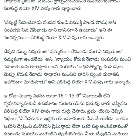
సాధారణ ప్రజలలో మంచిని ప్రోత్సహించడానికి ఉపయోగించాలని
పరిశుద్ధ లియో XIV పాపు గారు ప్రార్థించారు.
"దేవుణ్ణి సేవించేవాడు సంపద నుండి విముక్తి పొందుతాడు; కానీ
సంపదకు సేవ చేసేవాడు దాని బానిసగానే ఉంటాడు" అని ఈ
సందర్భముగా పరిశుద్ధ లియో XIV పాపు గారు అన్నారు.
దేవుని డబ్బు విషయంలో నమ్మకంగా లేనివాడు మరి ఏ విషయంలో
నమ్మకంగా ఉండలేడు అని, "న్యాయం కోరుకునేవాడు సంపదను మంచి
పనులకు ఉపయోగిస్తాడు అని, మరియు "ఆధిపత్యాన్ని, మనుషుల
మెప్పు కోరుకునేవాడు సాధారణ మంచిని వారిని స్వంత దురాశకు
ఆహారంగా మారుస్తాడు" అని పరిశుద్ధ లియో XIV పాపు గారు అన్నారు.
ఆ రోజు సువార్త పఠనం లూకా 16:1-13 లో "నిజాయితీ లేని
గృహనిర్వాహకుడి ఉపమానం గురించి యేసు ప్రభువు వారు చెప్పినది
పరిశుద్ధ లియో XIV పాపు గారు గుర్తు చేసారు. ప్రభు యేసు చెప్పిన
విధంగా "ఏ సేవకుడూ ఇద్దరు యజమానులకు సేవ చేయలేడు. అతను
ఒకరిని ద్వేషించి మరొకరిని ప్రేమిస్తాడు లేదా ఒకరి పట్ల అంకితభావంతో
ఉంటాడు మరియు మరొకరిని తృణీకరిస్తాడు. మీరు దేవుడిని మరియు