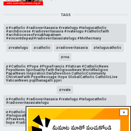
TAGS
#catholic #radioveritasasia #rvatelugu #telugucatholic
#archdiocese #radioveritasasia #rvatelugu #catholicfaith
#archdioceseofvisakhapatnam
#vincentdepaul#radioveritasasiatelugu #Mothermary
rvatelugu
catholic
radioveritasasia
telugucatholic
rva
#Catholic #Pope #PopeFrancis #Vatican #CatholicNews
PopeNews Spirituality Faith ReligiousNews WorldReligion
PapalNews Inspiration DailyDevotion CatholicCommunity
ChristianFaith PopeMessage Hope GlobalCatholic CatholicLive
VaticanNews pujithanagalli pjsri
rvate
#catholic #radioveritasasia #rvatelugu #telugucatholic
#radioveritasasiatelugu
#catholicchurchnews #catholictelugu #telugucatholic
×
#telugucatholicchurch #radioveritasasia #rvatelugu
#PraveenLakkisetti #reflection #advent #christmas #messageof
hope #radioveritas #rvatelugu #viral #insta