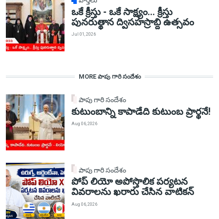
వార్తలు
ఒకే క్రీస్తు - ఒకే సాక్ష్యం... క్రీస్తు
పునరుత్థాన ద్విసహస్రాబ్ది ఉత్సవం
Jul 01, 2026
MORE పాపు గారి సందేశం
పాపు గారి సందేశం
కుటుంబాన్ని కాపాడేది కుటుంబ ప్రార్థనే!
Aug 06, 2026
పాపు గారి సందేశం
పోప్ లియో అపోస్తొలిక పర్యటన
వివరాలను ఖరారు చేసిన వాటికన్
Aug 06, 2026