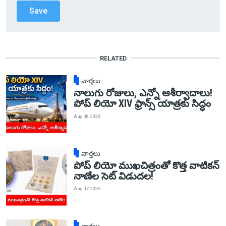
RELATED
వార్తలు
నాలుగు రోజులు, ఎన్నో ఆశీర్వాదాలు!
పోప్ లియో XIV ఫ్రాన్స్ యాత్రకు సిద్ధం
Aug 08, 2026
వార్తలు
పోప్ లియో ముఖచిత్రంతో కొత్త వాటికన్
నాణేల సెట్ విడుదల!
Aug 07, 2026