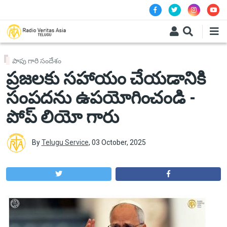
Skip to main content
పాపు గారి సందేశం
ప్రజలకు సహాయం చేయడానికి
సంపదను ఉపయోగించండి -
పోప్ లియో గారు
By
Telugu Service
,
03 October, 2025