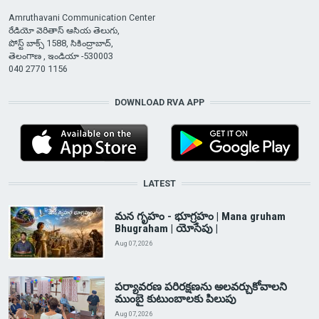
Amruthavani Communication Center
రేడియో వెరితాస్ ఆసియ తెలుగు,
పోస్ట్ బాక్స్ 1588, సికింద్రాబాద్,
తెలంగాణ , ఇండియా -530003
040 2770 1156
DOWNLOAD RVA APP
LATEST
మన గృహం - భూగ్రహం | Mana gruham
Bhugraham | యోసేపు |
Aug 07, 2026
పర్యావరణ పరిరక్షణను అలవర్చుకోవాలని
ముంబై కుటుంబాలకు పిలుపు
Aug 07, 2026