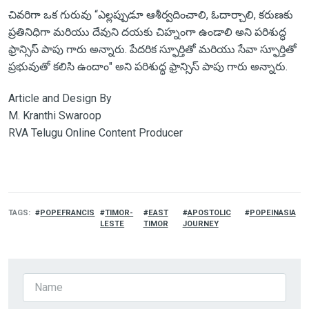
చివరిగా ఒక గురువు “ఎల్లప్పుడూ ఆశీర్వదించాలి, ఓదార్చాలి, కరుణకు
ప్రతినిధిగా మరియు దేవుని దయకు చిహ్నంగా ఉండాలి అని పరిశుద్ధ
ఫ్రాన్సిస్ పాపు గారు అన్నారు. పేదరిక స్ఫూర్తితో మరియు సేవా స్ఫూర్తితో
ప్రభువుతో కలిసి ఉందాం" అని పరిశుద్ధ ఫ్రాన్సిస్ పాపు గారు అన్నారు.
Article and Design By
M. Kranthi Swaroop
RVA Telugu Online Content Producer
TAGS
POPEFRANCIS
TIMOR-
EAST
APOSTOLIC
POPEINASIA
LESTE
TIMOR
JOURNEY