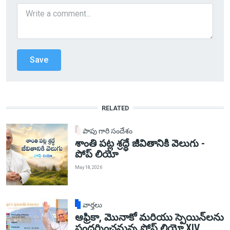
RELATED
పాపు గారి సందేశం
శాంతి పట్ల శ్రద్ధే జీవితానికి వెలుగు -
పోప్ లియో
May 18, 2026
వార్తలు
ఆఫ్రికా, మొనాకో మరియు స్పెయిన్‌లను
సందర్శించనున్న పోప్ లియో XIV