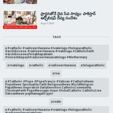
ప్రార్థనతోనే దైవ సేవ సాధ్యం: పాకిస్తాన్‌
ఆర్చ్‌బిషప్ దివ్య సందేశం
Aug 07, 2026
TAGS
#catholic #radioveritasasia #rvatelugu #telugucatholic
#archdiocese #radioveritasasia #rvatelugu #catholicfaith
#archdioceseofvisakhapatnam
#vincentdepaul#radioveritasasiatelugu #Mothermary
rvatelugu
catholic
radioveritasasia
telugucatholic
rva
#Catholic #Pope #PopeFrancis #Vatican #CatholicNews
PopeNews Spirituality Faith ReligiousNews WorldReligion
PapalNews Inspiration DailyDevotion CatholicCommunity
ChristianFaith PopeMessage Hope GlobalCatholic CatholicLive
VaticanNews pujithanagalli pjsri
rvate
#catholic #radioveritasasia #rvatelugu #telugucatholic
#radioveritasasiatelugu