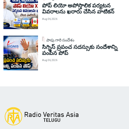
పోప్ లియో అపోస్తొలిక పర్యటన
వివరాలను ఖరారు చేసిన వాటికన్
Aug 06, 2026
పాపు గారి సందేశం
సిగ్నిస్ ప్రపంచ సదస్సుకు సందేశాన్ని
పంపిన పోప్
Aug 06, 2026