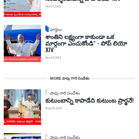
Feb 27, 2026
వార్తలు
శాంతిని లక్ష్యంగా కాకుండా ఒక
మార్గంగా ఎంచుకోండి" - పోప్ లియో
XIV
Dec 03, 2025
MORE పాపు గారి సందేశం
పాపు గారి సందేశం
కుటుంబాన్ని కాపాడేది కుటుంబ ప్రార్థనే!
Aug 06, 2026
పాపు గారి సందేశం