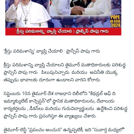
'క్రీస్తు పరిమళాన్ని' వ్యాప్తి చేయాలి : ఫ్రాన్సీస్ పాపు గారు
క్రీస్తు పరిమళాన్ని వ్యాప్తి చేయాలని తైమూర్ మతాధికారులకు పరిశుద్ధ
ఫ్రాన్సిస్ పాపు గారు పిలుపునిచ్చారు. మరియు అవినీతి యొక్క
తప్పుడు భావాలకు దూరంగా ఉండాలని వారిని కోరారు.
సెప్టెంబరు 10న తైమూర్ దేశ రాజధాని దిలీలోని "కేథడ్రల్ ఆఫ్ ది
ఇమ్మాక్యులేట్ కాన్సెప్షన్‌"లో స్థానిక మతాధికారులను, దేవాలయ
కార్యకర్తలను , డీకన్‌లు మరియు గురువిద్యార్థులను ఉద్దేశించి పరిశుద్ధ
ఫ్రాన్సిస్ పాపు గారు ప్రసంగిస్తూ ఈ వ్యాఖ్యలు చేశారు.
తైమూర్-లెస్టే "ప్రపంచం అంచున" ఉన్నప్పటికీ, ఇది "సువార్త మధ్యలో"