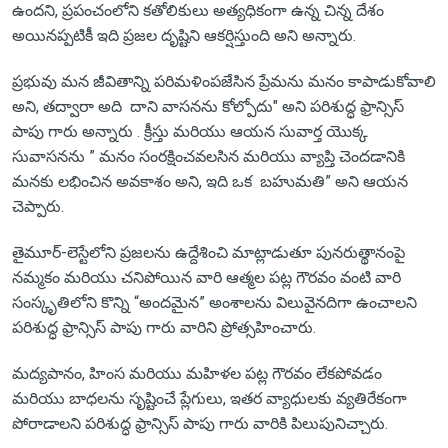
ఉందని, ప్రపంచంలోని కతోలికులు అత్యధికంగా ఉన్న చిన్న దేశం
అయినప్పటికీ ఇది ప్రజల దృష్టిని ఆకర్షిస్తుంది అని అన్నారు.
ప్రభువు మన జీవితాన్ని పరిమళింపజేసిన ప్రేమను మనం కాపాడుకోవాలి
అని, తద్వారా అది దాని వాసనను కోల్పోదు" అని పరిశుద్ధ ఫ్రాన్సిస్
పాపు గారు అన్నారు . క్రీస్తు మరియు ఆయన సువార్త యొక్క
సువాసనను ” మనం సంరక్షించవలసిన మరియు వ్యాప్తి చెందడానికి
మనకు లభించిన అవకాశం అని, ఇది ఒక బహుమతి” అని ఆయన
చెప్పారు.
తైమూర్-లెస్టేలోని ప్రజలను ఉద్దేశించి మాట్లాడుతూ పునరుత్థానంపై
నమ్మకం మరియు చనిపోయిన వారి ఆత్మల పట్ల గౌరవం వంటి వారి
సంస్కృతిలోని కొన్ని “అందమైన” అంశాలను విలువైనదిగా ఉంచాలని
పరిశుద్ధ ఫ్రాన్సిస్ పాపు గారు వారిని ప్రోత్సహించారు.
మద్యపానం, హింస మరియు మహిళల పట్ల గౌరవం లేకపోవడం
మరియు బాధలను సృష్టించే ప్లేగులు, ఇతర వ్యాధులకు వ్యతిరేకంగా
పోరాడాలని పరిశుద్ధ ఫ్రాన్సిస్ పాపు గారు వారికి పిలుపునిచ్చారు.